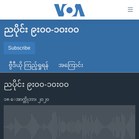
သုံး
ရ
လွယ်ကူ
ညပိုင်း ၉း၀၀-၁၀း၀၀
မူလစာမျက်နှာ
စေ
မြန်မာ
Subscribe
သည့်
SUBSCRIBE
ကမ္ဘာ့သတင်းများ
Link
ဗွီဒီယို ကြည့်ရှုရန်
အကြောင်း
ဗွီဒီယို
နိုင်ငံတကာ
များ
Spotify
သတင်းလွတ်လပ်ခွင့်
အမေရိကန်
ပင်မ
ညပိုင်း ၉း၀၀-၁၀း၀၀
ရပ်ဝန်းတခု လမ်းတခု အလွန်
တရုတ်
အကြောင်းအရာ
ရယူရန်
သို့
၁၈ ေအာက္တိုဘာ၊ ၂၀၂၀
အင်္ဂလိပ်စာလေ့လာမယ်
အစ္စရေး-ပါလက်စတိုင်း
ကျော်
အပတ်စဉ်ကဏ္ဍများ
အမေရိကန်သုံးအီဒီယံ
ကြည့်
ရေဒီယိုနှင့်ရုပ်သံ အချက်အလက်များ
မကြေးမုံရဲ့ အင်္ဂလိပ်စာ
ရေဒီယို
ရန်
No media source currently available
ပင်မ
ရေဒီယို/တီဗွီအစီအစဉ်
ရုပ်ရှင်ထဲက အင်္ဂလိပ်စာ
တီဗွီ