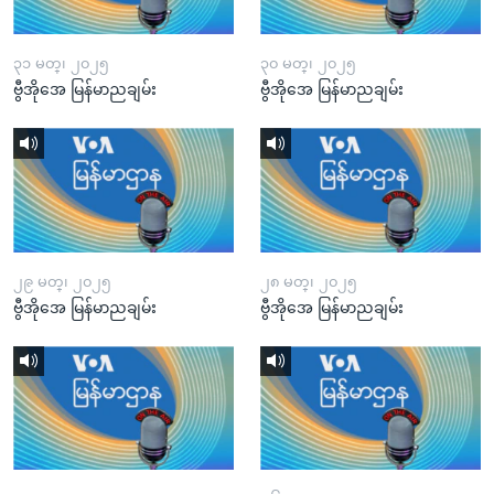
၃၁ မတ္၊ ၂၀၂၅
၃၀ မတ္၊ ၂၀၂၅
ဗွီအိုအေ မြန်မာညချမ်း
ဗွီအိုအေ မြန်မာညချမ်း
၂၉ မတ္၊ ၂၀၂၅
၂၈ မတ္၊ ၂၀၂၅
ဗွီအိုအေ မြန်မာညချမ်း
ဗွီအိုအေ မြန်မာညချမ်း