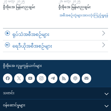
၂၇ မတ္၊ ၂၀၂၅
၂၆ မတ္၊ ၂၀၂၅
ဗွီအိုအေ မြန်မာညချမ်း
ဗွီအိုအေ မြန်မာညချမ်း
အစီအစဉ်တွဲများအားလုံးကြည့်ရှုရန်
ရုပ်သံအစီအစဉ်များ
ရေဒီယိုအစီအစဉ်များ
ဗွီအိုအေ လူမှုကွန်ယက်များ
သတင်း
၀န်ဆောင်မှုများ