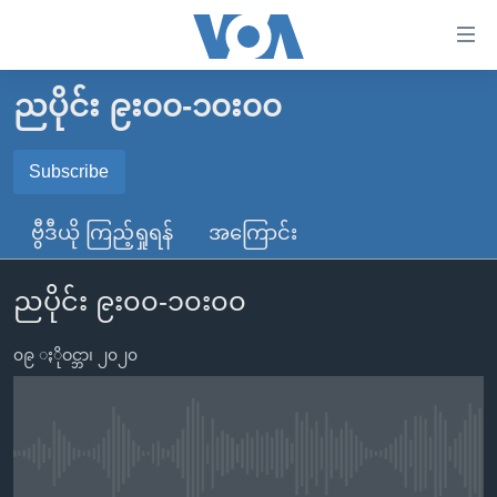
သုံး
ရ
လွယ်ကူ
ညပိုင်း ၉း၀၀-၁၀း၀၀
မူလစာမျက်နှာ
စေ
မြန်မာ
Subscribe
သည့်
SUBSCRIBE
ကမ္ဘာ့သတင်းများ
Link
ဗွီဒီယို ကြည့်ရှုရန်
အကြောင်း
ဗွီဒီယို
နိုင်ငံတကာ
များ
Spotify
သတင်းလွတ်လပ်ခွင့်
အမေရိကန်
ပင်မ
ညပိုင်း ၉း၀၀-၁၀း၀၀
ရပ်ဝန်းတခု လမ်းတခု အလွန်
တရုတ်
အကြောင်းအရာ
ရယူရန်
သို့
၀၉ ႏိုဝင္ဘာ၊ ၂၀၂၀
အင်္ဂလိပ်စာလေ့လာမယ်
အစ္စရေး-ပါလက်စတိုင်း
ကျော်
အပတ်စဉ်ကဏ္ဍများ
အမေရိကန်သုံးအီဒီယံ
ကြည့်
ရေဒီယိုနှင့်ရုပ်သံ အချက်အလက်များ
မကြေးမုံရဲ့ အင်္ဂလိပ်စာ
ရေဒီယို
ရန်
No media source currently available
ပင်မ
ရေဒီယို/တီဗွီအစီအစဉ်
ရုပ်ရှင်ထဲက အင်္ဂလိပ်စာ
တီဗွီ