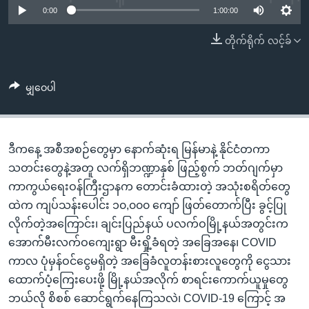
အ
0:00
1:00:00
သုတပဒေသာ အင်္ဂလိပ်စာ
ညွန်း
Learning English
တိုက်ရိုက် လင့်ခ်
စာမျက်နှာ
သို့
ဗွီအိုအေ လူမှုကွန်ယက်များ
ကျော်
မျှဝေပါ
ကြည့်
ရန်
ဘာသာစကားများ
ရှာဖွေ
ဒီကနေ့ အစီအစဉ်တွေမှာ နောက်ဆုံးရ မြန်မာနဲ့ နိုင်ငံတကာ
ရန်
သတင်းတွေနဲ့အတူ လက်ရှိဘဏ္ဍာနှစ် ဖြည့်စွက် ဘတ်ဂျက်မှာ
နေရာ
ကာကွယ်ရေးဝန်ကြီးဌာနက တောင်းခံထားတဲ့ အသုံးစရိတ်တွေ
သို့
ထဲက ကျပ်သန်းပေါင်း ၁၀,၀၀၀ ကျော် ဖြတ်တောက်ပြီး ခွင့်ပြု
ကျော်
လိုက်တဲ့အကြောင်း၊ ချင်းပြည်နယ် ပလက်ဝမြို့နယ်အတွင်းက
ရန်
အောက်မီးလက်ဝကျေးရွာ မီးရှို့ခံရတဲ့ အခြေအနေ၊ COVID
ကာလ ပုံမှန်ဝင်ငွေမရှိတဲ့ အခြေခံလူတန်းစားလူတွေကို ငွေသား
ထောက်ပံ့ကြေးပေးဖို့ မြို့နယ်အလိုက် စာရင်းကောက်ယူမှုတွေ
ဘယ်လို စိစစ် ဆောင်ရွက်နေကြသလဲ၊ COVID-19 ကြောင့် အ