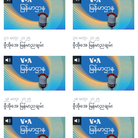
၃၁ မတ္၊ ၂၀၂၅
၃၀ မတ္၊ ၂၀၂၅
ဗွီအိုအေ မြန်မာညချမ်း
ဗွီအိုအေ မြန်မာညချမ်း
၂၉ မတ္၊ ၂၀၂၅
၂၈ မတ္၊ ၂၀၂၅
ဗွီအိုအေ မြန်မာညချမ်း
ဗွီအိုအေ မြန်မာညချမ်း