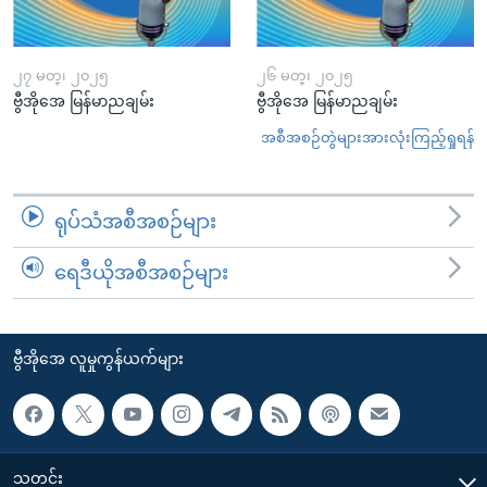
၂၇ မတ္၊ ၂၀၂၅
၂၆ မတ္၊ ၂၀၂၅
ဗွီအိုအေ မြန်မာညချမ်း
ဗွီအိုအေ မြန်မာညချမ်း
အစီအစဉ်တွဲများအားလုံးကြည့်ရှုရန်
ရုပ်သံအစီအစဉ်များ
ရေဒီယိုအစီအစဉ်များ
ဗွီအိုအေ လူမှုကွန်ယက်များ
သတင်း