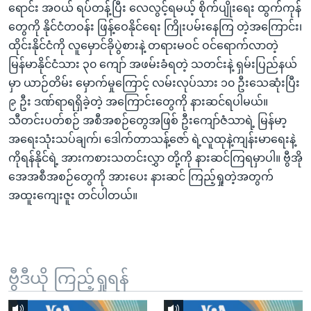
ရောင်း အဝယ် ရပ်တန့်ပြီး လေလွင့်ရမယ့် စိုက်ပျိုးရေး ထွက်ကုန်
တွေကို နိုင်ငံတဝန်း ဖြန့်ဝေနိုင်ရေး ကြိုးပမ်းနေကြ တဲ့အကြောင်း၊
ထိုင်းနိုင်ငံကို လူမှောင်ခိုပွဲစားနဲ့ တရားမဝင် ဝင်ရောက်လာတဲ့
မြန်မာနိုင်ငံသား ၃၀ ကျော် အဖမ်းခံရတဲ့ သတင်းနဲ့ ရှမ်းပြည်နယ်
မှာ ယာဉ်တိမ်း မှောက်မှုကြောင့် လမ်းလုပ်သား ၁၀ ဦးသေဆုံးပြီး
၉ ဦး ဒဏ်ရာရရှိခဲ့တဲ့ အကြောင်းတွေကို နားဆင်ရပါမယ်။
သီတင်းပတ်စဉ် အစီအစဉ်တွေအဖြစ် ဦးကျော်ဇံသာရဲ့ မြန်မာ့
အရေးသုံးသပ်ချက်၊ ဒေါက်တာသန့်ဇော် ရဲ့လူထုနဲ့ကျန်းမာရေးနဲ့
ကိုရန်နိုင်ရဲ့ အားကစားသတင်းလွှာ တို့ကို နားဆင်ကြရမှာပါ။ ဗွီအို
အေအစီအစဉ်တွေကို အားပေး နားဆင် ကြည့်ရှုတဲ့အတွက်
အထူးကျေးဇူး တင်ပါတယ်။
ဗွီဒီယို ကြည့်ရှုရန်