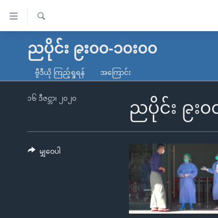
သုံး
ရ
ရှာဖွေ
လွယ်ကူ
မူလစာမျက်နှာ
ညပိုင်း ၉း၀၀-၁၀း၀၀
ရ
စေ
မြန်မာ
လာ
ဗွီဒီယို ကြည့်ရှုရန်
အကြောင်း
သည့်
ဒ်
ကမ္ဘာ့သတင်းများ
Link
ဗွီဒီယို
နိုင်ငံတကာ
၁၆ ဒီဇင္ဘာ၊ ၂၀၂၀
ညပိုင်း ၉း
များ
သတင်းလွတ်လပ်ခွင့်
အမေရိကန်
ပင်မ
ရပ်ဝန်းတခု လမ်းတခု အလွန်
တရုတ်
အကြောင်းအရာ
အင်္ဂလိပ်စာလေ့လာမယ်
အစ္စရေး-ပါလက်စတိုင်း
မျှဝေပါ
သို့
အပတ်စဉ်ကဏ္ဍများ
အမေရိကန်သုံးအီဒီယံ
ကျော်
ကြည့်
ရေဒီယိုနှင့်ရုပ်သံ အချက်အလက်များ
မကြေးမုံရဲ့ အင်္ဂလိပ်စာ
ရေဒီယို
ရန်
ရေဒီယို/တီဗွီအစီအစဉ်
ရုပ်ရှင်ထဲက အင်္ဂလိပ်စာ
တီဗွီ
ပင်မ