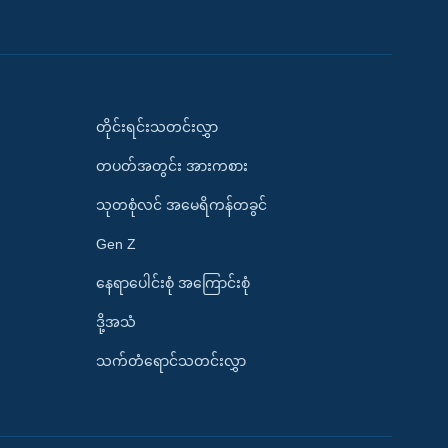
တိုင်းရင်းသတင်းလွှာ
တပတ်အတွင်း အားကစား
သုတစုံလင် အမေရိကန်တခွင်
Gen Z
နေရာပေါင်းစုံ အကြောင်းစုံ
ဒို့အသံ
သက်တံရောင်သတင်းလွှာ