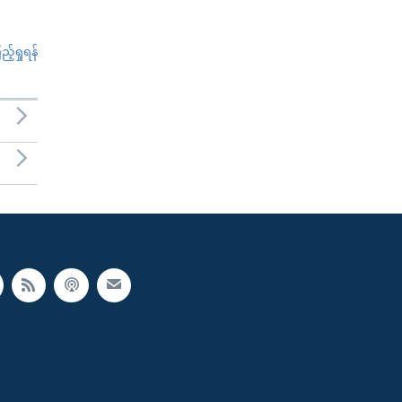
်ရှုရန်