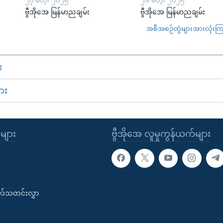
၂၇ မတ္၊ ၂၀၂၅
၂၆ မတ္၊ ၂၀၂၅
ဗွီအိုအေ မြန်မာညချမ်း
ဗွီအိုအေ မြန်မာညချမ်း
အစီအစဉ်တွဲများအားလုံးကြည့
း
ား
ုများ
ဗွီအိုအေ လူမှုကွန်ယက်များ
းလ်သတင်းလွှာ