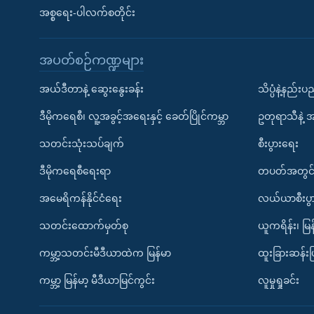
အစ္စရေး-ပါလက်စတိုင်း
အပတ်စဉ်ကဏ္ဍများ
အယ်ဒီတာနဲ့ ဆွေးနွေးခန်း
သိပ္ပံနဲ့နည်း
ဒီမိုကရေစီ၊ လူ့အခွင့်အရေးနှင့် ခေတ်ပြိုင်ကမ္ဘာ
ဥတုရာသီနဲ့ 
သတင်းသုံးသပ်ချက်
စီးပွားရေး
ဒီမိုကရေစီရေးရာ
တပတ်အတွင်
အမေရိကန်နိုင်ငံရေး
လယ်ယာစီးပွ
သတင်းထောက်မှတ်စု
ယူကရိန်း၊ မြန
ကမ္ဘာ့သတင်းမီဒီယာထဲက မြန်မာ
ထူးခြားဆန်း
ကမ္ဘာ့ မြန်မာ့ မီဒီယာမြင်ကွင်း
လူမှုရှုခင်း