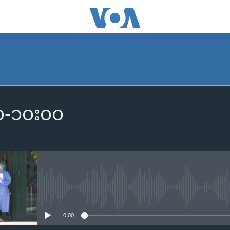
SUBSCRIBE
၀၀-၁၀း၀၀
Apple Podcasts
Spotify
ရယူရန်
No media source currently availa
0:00