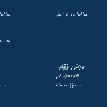
်္ဂလိပ်စာ
ရုပ်ရှင်ထဲက အင်္ဂလိပ်စာ
၀-၁၀း၀၀
ရေမြေခြားမှ ရုပ်ပုံလွှာ
ပိုလီဂရပ်ဖ်.အင်ဖို
်းခန်း
ဗွီအိုအေ ပုံပြရုပ်သံ