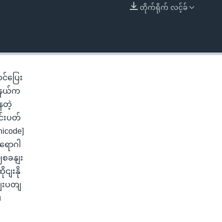
တိုက်ရိုက် လင့်ခ်
EMBED
တင်ပြေး
ည်နယ်က
ေတဲ့
တင်းပတ်
nicode]
ျရောဂါ
ဈစခနျး
ငျးနို
ငျးပတျ
။