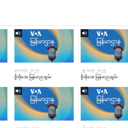
၃၀ မတ္၊ ၂၀၂၅
၂၉ မတ္၊ ၂၀၂၅
ဗွီအိုအေ မြန်မာညချမ်း
ဗွီအိုအေ မြန်မာညချမ်း