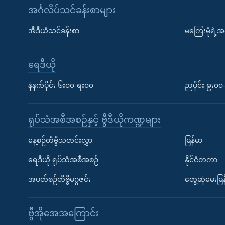
အင်္ဂလိပ်သင်ခန်းစာများ
အီဒီယံသင်ခန်းစာ
မကြေးမုံရဲ့အင
ရေဒီယို
နံနက်ပိုင်း ၆း၀၀-ရး၀၀
ညပိုင်း ၉း၀
ရုပ်သံအစီအစဉ်နှင့် ဗွီဒီယိုကဏ္ဍများ
နေ့စဉ်တီဗွီသတင်းလွှာ
မြန်မာ
ရေဒီယို ရုပ်သံအစီအစဉ်
နိုင်ငံတကာ
အပတ်စဉ်တီဗွီမဂ္ဂဇင်း
တွေ့ဆုံမေးမြန
ဗွီအိုအေအကြောင်း