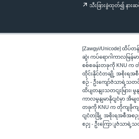
သုတပဒေသာ အင်္ဂလိပ်စာ
အ
သီးခြားခွဲထုတ်၍ နားဆင
ညွန်း
စာမျက်နှာ
သို့
ကျော်
ကြည့်
[Zawgyi/Unicode] ထိပ်တန
ရန်
ဆွဲ၊ ကပ်ရောဂါကာလမြန်မာ
ရှာဖွေ
စစ်စခန်းတခုကို KNU က တို
ရန်
ထိုင်းနိုင်ငံတချို့ အစိုးရ
နေရာ
စဉ် - ဦးကျော်ဇံသာရဲ့သတင
သို့
ထိပျတနျးသတငျးမြား၊ မွန
ကျော်
ကာလမွနျမာနိုငျငံမှာ အ
ရန်
တခုကို KNU က တိုကျခိုကျ
ငျငံတခြို့ အစိုးရအစီအစဉျ
စဉျ - ဦးကြောျဇံသာရဲ့