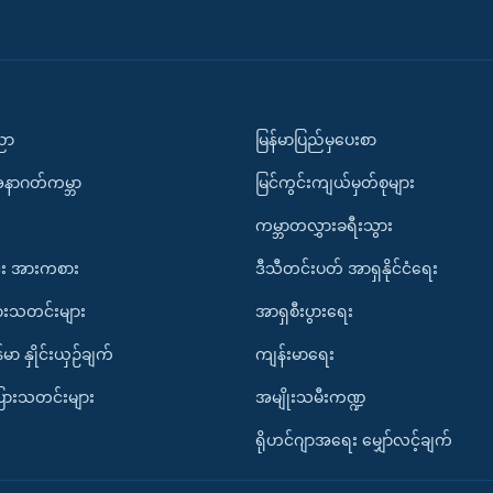
ပညာ
မြန်မာပြည်မှပေးစာ
အနာဂတ်ကမ္ဘာ
မြင်ကွင်းကျယ်မှတ်စုများ
ကမ္ဘာတလွှားခရီးသွား
း အားကစား
ဒီသီတင်းပတ် အာရှနိုင်ငံရေး
ားသတင်းများ
အာရှစီးပွားရေး
်မာ နှိုင်းယှဉ်ချက်
ကျန်းမာရေး
ပြားသတင်းများ
အမျိုးသမီးကဏ္ဍ
ရိုဟင်ဂျာအရေး မျှော်လင့်ချက်