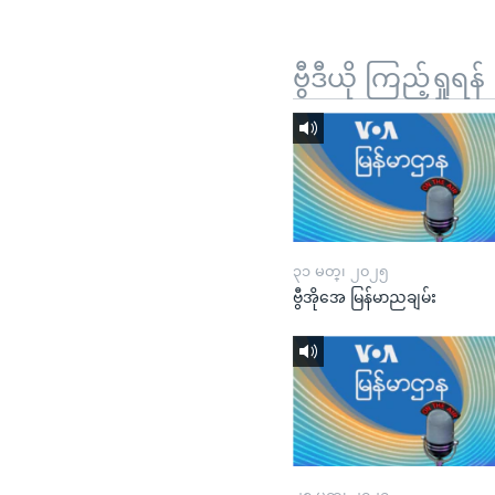
ဗွီဒီယို ကြည့်ရှုရန်
၃၁ မတ္၊ ၂၀၂၅
ဗွီအိုအေ မြန်မာညချမ်း