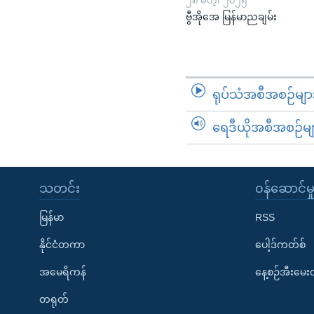
၂၈ မတ္၊ ၂၀၂၅
ဗွီအိုအေ မြန်မာညချမ်း
ရုပ်သံအစီအစဉ်မျာ
ရေဒီယိုအစီအစဉ်မျ
သတင်း
၀န်ဆောင်မှ
မြန်မာ
RSS
နိုင်ငံတကာ
ပေါ့ဒ်ကတ်စ်
အမေရိကန်
နေ့စဉ်အီးမေ
တရုတ်