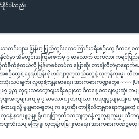
်နိုင်ပါသည်။
်းသတင်းများ၊ မြန်မာ့ ပြည်တွင်းလေကြောင်းခရီးစဉ်တွေ ဒီကနေ့ စ
နိုင်ငံမှာ အိမ်တွင်းအကြမ်းဖက်မှု ၇ ဆလောက် တက်လာ၊ ကရင်ပြ
က်ခိုက်ခဲ့တယ်လို့ မြန်မာစစ်တပ်က ပြောဆို၊ တာချီလိတ်မှာရောက်န
အစီအစဉ်တွေနဲ့ နေရပ်ပြန်၊ ရိုဟင်ဂျာဒုက္ခသည်တွေနဲ့ လူကုန်ကူးမှု။ သီ
်းသုံးသပ်ချက်၊ လူထုနဲ့ကျန်းမာရေး၊ အားကစားကဏ္ဍတွေ။ ~~~~ [U
ျမာ့ ပွညျတှငျးလကွေောငျးခရီးစဉျတှေ ဒီကနေ့ စတငျပွေးဆှဲ၊ ကပ
ိမျတှငျးအကွမျးဖကျမှု ၇ ဆလောကျ တကျလာ၊ ကရငျပွညျနယျက စ
ခဲ့တယျလို့ မွနျမာစဈတပျက ပွောဆို၊ တာခြီလိတျမှာရောကျနတေဲ့ ထို
တှနေဲ့ နရေပျပွနျ၊ ရိုဟငျဂြာဒုက်ခသညျတှနေဲ့ လူကုနျကူးမှု။ သီတ
သတငျးသုံးသပျခကြျ၊ လူထုနဲ့ကနြျးမာရေး၊ အားကစားကဏ်ဍတှေ