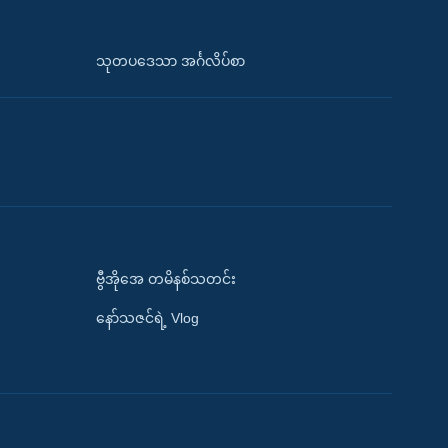
သုတပဒေသာ အင်္ဂလိပ်စာ
ဗွီအိုအေ တမိနစ်သတင်း
နော်သဇင်ရဲ့ Vlog