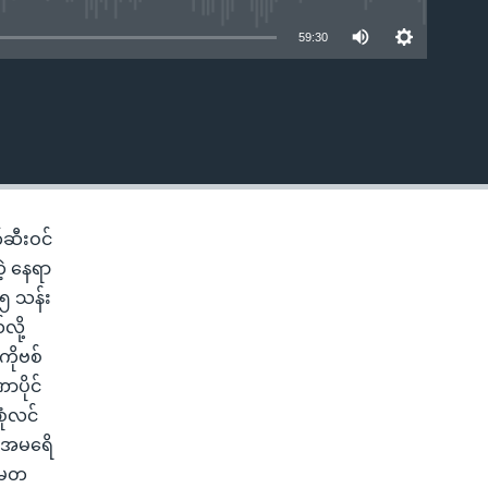
59:30
EMBED
ဆီးဝင်
ဲ့ နေရာ
၁၅ သန်း
ို့
ကိုဗစ်
ဏာပိုင်
ုံလင်
၊ အမရေိ
်မတ