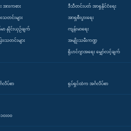
း အားကစား
ဒီသီတင်းပတ် အာရှနိုင်ငံရေး
ားသတင်းများ
အာရှစီးပွားရေး
်မာ နှိုင်းယှဉ်ချက်
ကျန်းမာရေး
ပြားသတင်းများ
အမျိုးသမီးကဏ္ဍ
ရိုဟင်ဂျာအရေး မျှော်လင့်ချက်
်္ဂလိပ်စာ
ရုပ်ရှင်ထဲက အင်္ဂလိပ်စာ
၀-၁၀း၀၀