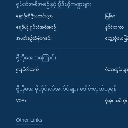
ရုပ်သံအစီအစဉ်နှင့် ဗွီဒီယိုကဏ္ဍများ
နေ့စဉ်တီဗွီသတင်းလွှာ
မြန်မာ
ရေဒီယို ရုပ်သံအစီအစဉ်
နိုင်ငံတကာ
အပတ်စဉ်တီဗွီမဂ္ဂဇင်း
တွေ့ဆုံမေးမြန
ဗွီအိုအေအကြောင်း
ဌာနမိတ်ဆက်
မီတာလှိုင်းမျာ
ဗွီအိုအေ မိုဘိုင်းလ်အက်ပ်များ ဒေါင်းလုတ်ယူရန်
Learning English
VOA+
ဗွီအိုအေမိုဘ
ဗွီအိုအေ လူမှုကွန်ယက်များ
Other Links