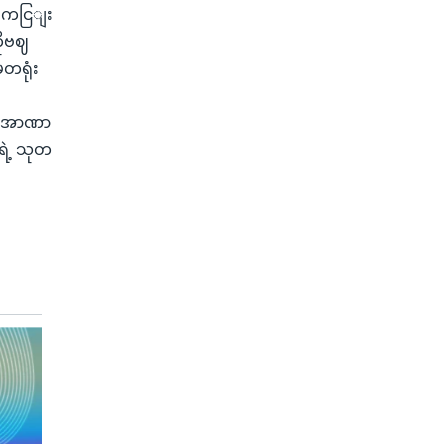
ှဲကငြျး
ိုဗဈ
တရုံး
ဈ
ုငျးအာဏာ
ရဲ့ သုတ