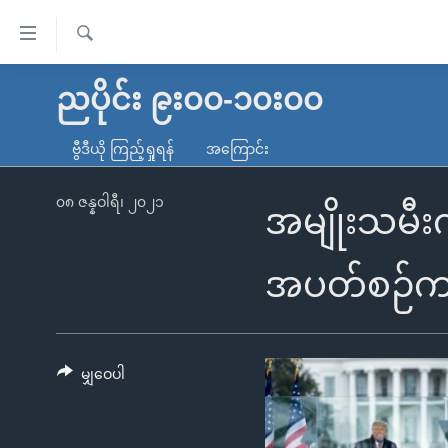
သုံး
ရ
ရှာဖွေ
လွယ်ကူ
မူလစာမျက်နှာ
ညပိုင်း ၉း၀၀-၁၀း၀၀
ရ
စေ
မြန်မာ
လာ
ဗွီဒီယို ကြည့်ရှုရန်
အကြောင်း
သည့်
ဒ်
ကမ္ဘာ့သတင်းများ
Link
ဗွီဒီယို
နိုင်ငံတကာ
၀၈ ဇန္နဝါရီ၊ ၂၀၂၁
အမျိုးသမီး
များ
သတင်းလွတ်လပ်ခွင့်
အမေရိကန်
ပင်မ
ရပ်ဝန်းတခု လမ်းတခု အလွန်
တရုတ်
အပတ်စဉ်ကဏ
အကြောင်းအရာ
အင်္ဂလိပ်စာလေ့လာမယ်
အစ္စရေး-ပါလက်စတိုင်း
သို့
အပတ်စဉ်ကဏ္ဍများ
အမေရိကန်သုံးအီဒီယံ
ကျော်
ကြည့်
မျှဝေပါ
ရေဒီယိုနှင့်ရုပ်သံ အချက်အလက်များ
မကြေးမုံရဲ့ အင်္ဂလိပ်စာ
ရေဒီယို
ရန်
ရေဒီယို/တီဗွီအစီအစဉ်
ရုပ်ရှင်ထဲက အင်္ဂလိပ်စာ
တီဗွီ
ပင်မ