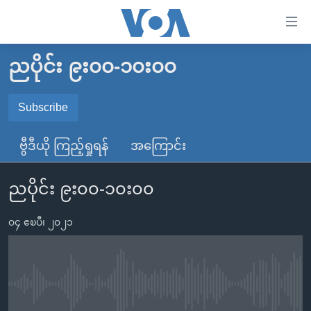
သုံး
ရ
လွယ်ကူ
ညပိုင်း ၉း၀၀-၁၀း၀၀
မူလစာမျက်နှာ
စေ
မြန်မာ
Subscribe
သည့်
SUBSCRIBE
ကမ္ဘာ့သတင်းများ
Link
ဗွီဒီယို ကြည့်ရှုရန်
အကြောင်း
ဗွီဒီယို
နိုင်ငံတကာ
များ
Spotify
သတင်းလွတ်လပ်ခွင့်
အမေရိကန်
ပင်မ
ညပိုင်း ၉း၀၀-၁၀း၀၀
ရပ်ဝန်းတခု လမ်းတခု အလွန်
တရုတ်
အကြောင်းအရာ
ရယူရန်
သို့
၀၄ ဧၿပီ၊ ၂၀၂၁
အင်္ဂလိပ်စာလေ့လာမယ်
အစ္စရေး-ပါလက်စတိုင်း
ကျော်
အပတ်စဉ်ကဏ္ဍများ
အမေရိကန်သုံးအီဒီယံ
ကြည့်
ရေဒီယိုနှင့်ရုပ်သံ အချက်အလက်များ
မကြေးမုံရဲ့ အင်္ဂလိပ်စာ
ရေဒီယို
ရန်
No media source currently available
ပင်မ
ရေဒီယို/တီဗွီအစီအစဉ်
ရုပ်ရှင်ထဲက အင်္ဂလိပ်စာ
တီဗွီ