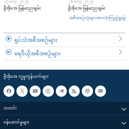
၂၇ မတ္၊ ၂၀၂၅
၂၆ မတ္၊ ၂၀၂၅
ဗွီအိုအေ မြန်မာညချမ်း
ဗွီအိုအေ မြန်မာညချမ်း
အစီအစဉ်တွဲများအားလုံးကြည့်ရှုရန်
ရုပ်သံအစီအစဉ်များ
ရေဒီယိုအစီအစဉ်များ
ဗွီအိုအေ လူမှုကွန်ယက်များ
သတင်း
၀န်ဆောင်မှုများ