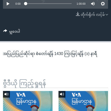
အ
0:00
1:00:00
သုတပဒေသာ အင်္ဂလိပ်စာ
ညွန်း
Learning English
တိုက်ရိုက် လင့်ခ်
စာမျက်နှာ
သို့
ဗွီအိုအေ လူမှုကွန်ယက်များ
ကျော်
မျှဝေပါ
ကြည့်
ရန်
ဘာသာစကားများ
ရှာဖွေ
အပြည်ပြည်ဆိုင်ရာ စံတော်ချိန် 1430 ကြာမြင့်ချိန် (၁) နာရီ
ရန်
နေရာ
သို့
ကျော်
ရန်
ဗွီဒီယို ကြည့်ရှုရန်