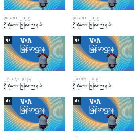
၃၁ မတ္၊ ၂၀၂၅
၃၀ မတ္၊ ၂၀၂၅
ဗွီအိုအေ မြန်မာညချမ်း
ဗွီအိုအေ မြန်မာညချမ်း
၂၉ မတ္၊ ၂၀၂၅
၂၈ မတ္၊ ၂၀၂၅
ဗွီအိုအေ မြန်မာညချမ်း
ဗွီအိုအေ မြန်မာညချမ်း