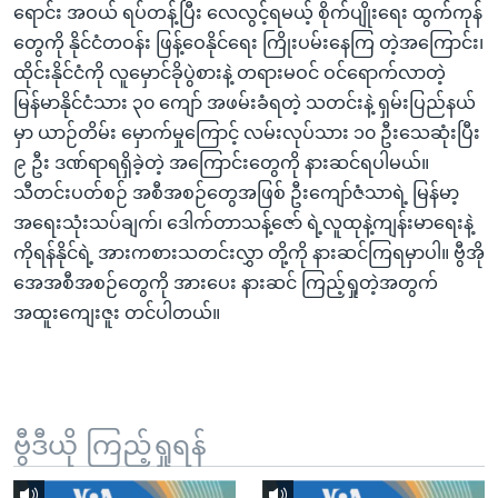
ရောင်း အဝယ် ရပ်တန့်ပြီး လေလွင့်ရမယ့် စိုက်ပျိုးရေး ထွက်ကုန်
တွေကို နိုင်ငံတဝန်း ဖြန့်ဝေနိုင်ရေး ကြိုးပမ်းနေကြ တဲ့အကြောင်း၊
ထိုင်းနိုင်ငံကို လူမှောင်ခိုပွဲစားနဲ့ တရားမဝင် ဝင်ရောက်လာတဲ့
မြန်မာနိုင်ငံသား ၃၀ ကျော် အဖမ်းခံရတဲ့ သတင်းနဲ့ ရှမ်းပြည်နယ်
မှာ ယာဉ်တိမ်း မှောက်မှုကြောင့် လမ်းလုပ်သား ၁၀ ဦးသေဆုံးပြီး
၉ ဦး ဒဏ်ရာရရှိခဲ့တဲ့ အကြောင်းတွေကို နားဆင်ရပါမယ်။
သီတင်းပတ်စဉ် အစီအစဉ်တွေအဖြစ် ဦးကျော်ဇံသာရဲ့ မြန်မာ့
အရေးသုံးသပ်ချက်၊ ဒေါက်တာသန့်ဇော် ရဲ့လူထုနဲ့ကျန်းမာရေးနဲ့
ကိုရန်နိုင်ရဲ့ အားကစားသတင်းလွှာ တို့ကို နားဆင်ကြရမှာပါ။ ဗွီအို
အေအစီအစဉ်တွေကို အားပေး နားဆင် ကြည့်ရှုတဲ့အတွက်
အထူးကျေးဇူး တင်ပါတယ်။
ဗွီဒီယို ကြည့်ရှုရန်