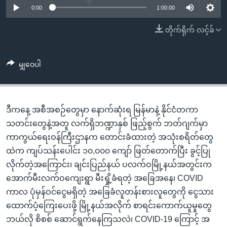
အ
0:00
1:00:00
သုတပဒေသာ အင်္ဂလိပ်စာ
ညွန်း
Learning English
တိုက်ရိုက် လင့်ခ်
စာမျက်နှာ
သို့
ဗွီအိုအေ လူမှုကွန်ယက်များ
ကျော်
မျှဝေပါ
ကြည့်
ရန်
ဘာသာစကားများ
ရှာဖွေ
ဒီကနေ့ အစီအစဉ်တွေမှာ နောက်ဆုံးရ မြန်မာနဲ့ နိုင်ငံတကာ
ရန်
သတင်းတွေနဲ့အတူ လက်ရှိဘဏ္ဍာနှစ် ဖြည့်စွက် ဘတ်ဂျက်မှာ
နေရာ
ကာကွယ်ရေးဝန်ကြီးဌာနက တောင်းခံထားတဲ့ အသုံးစရိတ်တွေ
သို့
ထဲက ကျပ်သန်းပေါင်း ၁၀,၀၀၀ ကျော် ဖြတ်တောက်ပြီး ခွင့်ပြု
ကျော်
လိုက်တဲ့အကြောင်း၊ ချင်းပြည်နယ် ပလက်ဝမြို့နယ်အတွင်းက
ရန်
အောက်မီးလက်ဝကျေးရွာ မီးရှို့ခံရတဲ့ အခြေအနေ၊ COVID
ကာလ ပုံမှန်ဝင်ငွေမရှိတဲ့ အခြေခံလူတန်းစားလူတွေကို ငွေသား
ထောက်ပံ့ကြေးပေးဖို့ မြို့နယ်အလိုက် စာရင်းကောက်ယူမှုတွေ
ဘယ်လို စိစစ် ဆောင်ရွက်နေကြသလဲ၊ COVID-19 ကြောင့် အ