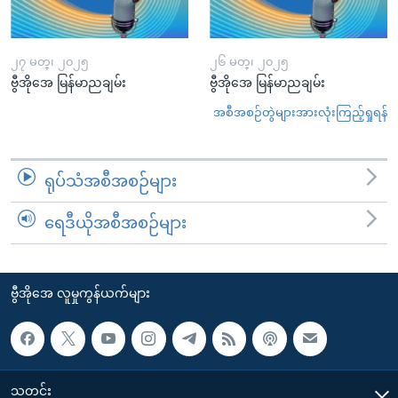
၂၇ မတ္၊ ၂၀၂၅
၂၆ မတ္၊ ၂၀၂၅
ဗွီအိုအေ မြန်မာညချမ်း
ဗွီအိုအေ မြန်မာညချမ်း
အစီအစဉ်တွဲများအားလုံးကြည့်ရှုရန်
ရုပ်သံအစီအစဉ်များ
ရေဒီယိုအစီအစဉ်များ
ဗွီအိုအေ လူမှုကွန်ယက်များ
သတင်း