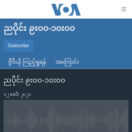
သုံး
ရ
လွယ်ကူ
ညပိုင်း ၉း၀၀-၁၀း၀၀
မူလစာမျက်နှာ
စေ
မြန်မာ
Subscribe
သည့်
SUBSCRIBE
ကမ္ဘာ့သတင်းများ
Link
ဗွီဒီယို ကြည့်ရှုရန်
အကြောင်း
ဗွီဒီယို
နိုင်ငံတကာ
များ
Spotify
သတင်းလွတ်လပ်ခွင့်
အမေရိကန်
ပင်မ
ညပိုင်း ၉း၀၀-၁၀း၀၀
ရပ်ဝန်းတခု လမ်းတခု အလွန်
တရုတ်
အကြောင်းအရာ
ရယူရန်
သို့
၁၂ ဧၿပီ၊ ၂၀၂၁
အင်္ဂလိပ်စာလေ့လာမယ်
အစ္စရေး-ပါလက်စတိုင်း
ကျော်
အပတ်စဉ်ကဏ္ဍများ
အမေရိကန်သုံးအီဒီယံ
ကြည့်
ရေဒီယိုနှင့်ရုပ်သံ အချက်အလက်များ
မကြေးမုံရဲ့ အင်္ဂလိပ်စာ
ရေဒီယို
ရန်
No media source currently available
ပင်မ
ရေဒီယို/တီဗွီအစီအစဉ်
ရုပ်ရှင်ထဲက အင်္ဂလိပ်စာ
တီဗွီ