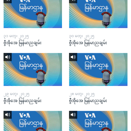
၃၁ မတ္၊ ၂၀၂၅
၃၀ မတ္၊ ၂၀၂၅
ဗွီအိုအေ မြန်မာညချမ်း
ဗွီအိုအေ မြန်မာညချမ်း
၂၉ မတ္၊ ၂၀၂၅
၂၈ မတ္၊ ၂၀၂၅
ဗွီအိုအေ မြန်မာညချမ်း
ဗွီအိုအေ မြန်မာညချမ်း