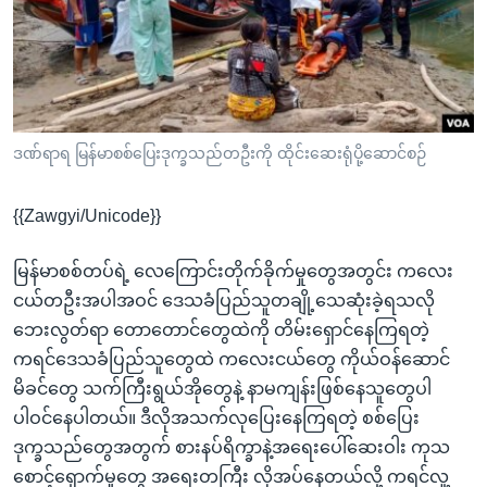
အ
သုတပဒေသာ အင်္ဂလိပ်စာ
ညွန်း
Learning English
စာမျက်နှာ
သို့
ဗွီအိုအေ လူမှုကွန်ယက်များ
ကျော်
ကြည့်
ဒဏ်ရာရ မြန်မာစစ်ပြေးဒုက္ခသည်တဦးကို ထိုင်းဆေးရုံပို့ဆောင်စဉ်
ရန်
ဘာသာစကားများ
ရှာဖွေ
{{Zawgyi/Unicode}}
ရန်
နေရာ
မြန်မာစစ်တပ်ရဲ့ လေကြောင်းတိုက်ခိုက်မှုတွေအတွင်း ကလေး
သို့
ငယ်တဦးအပါအဝင် ဒေသခံပြည်သူတချို့သေဆုံးခဲ့ရသလို
ကျော်
ဘေးလွတ်ရာ တောတောင်တွေထဲကို တိမ်းရှောင်နေကြရတဲ့
ရန်
ကရင်ဒေသခံပြည်သူတွေထဲ ကလေးငယ်တွေ ကိုယ်ဝန်ဆောင်
မိခင်တွေ သက်ကြီးရွယ်အိုတွေနဲ့ နာမကျန်းဖြစ်နေသူတွေပါ
ပါဝင်နေပါတယ်။ ဒီလိုအသက်လုပြေးနေကြရတဲ့ စစ်ပြေး
ဒုက္ခသည်တွေအတွက် စားနပ်ရိက္ခာနဲ့အရေးပေါ်ဆေးဝါး ကုသ
စောင့်ရှောက်မှုတွေ အရေးတကြီး လိုအပ်နေတယ်လို့ ကရင်လူ့