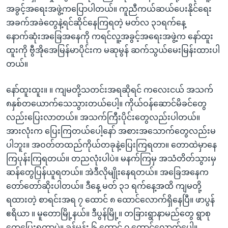
အခွင့်အရေးအဖွဲ့ကပြောပါတယ်။ ကူညီကယ်ဆယ်ပေးနိုင်ရေး
အခက်အခဲတွေနဲ့ရင်ဆိုင်နေကြရတဲ့ မတ်လ ၃၁ရက်နေ့
နောက်ဆုံးအခြေအနေကို ကရင်လူ့အခွင့်အရေးအဖွဲ့က နော်ထူး
ထူးကို ဗွီအိုအေမြန်မာပိုင်းက မဆုမွန် ဆက်သွယ်မေးမြန်းထားပါ
တယ်။
နော်ထူးထူး။ ။ ကျမတို့သတင်းအရဆိုရင် ကလေးငယ် အသက်
၈နှစ်တယောက်သေသွားတယ်ပေါ့။ ကိုယ်ဝန်ဆောင်မိခင်တွေ
လည်းပြေးလာတယ်။ အသက်ကြီးပိုင်းတွေလည်းပါတယ်။
အားလုံးက ပြေးကြတယ်ပေါ့နော် အစားအသောက်တွေလည်းမ
ပါဘူး။ အဝတ်တထည်ကိုယ်တခုနဲ့ပြေးကြရတာ။ တောထဲမှာနေ
ကြပုန်းကြရတယ်။ တညလုံးပါပဲ။ မနက်ကြမှ အသံတိတ်သွားမှ
ဆန်တွေပြန်ယူရတယ်။ အဲဒီလိုမျိုးနေရတယ်။ အခြေအနေက
တော်တော်ဆိုးပါတယ်။ ဒီနေ့ မတ် ၃၁ ရက်နေ့အထိ ကျမတို့
ရထားတဲ့ စာရင်းအရ ၇ ထောင် ၈ ထောင်လောက်ရှိနေပြီ။ ဖာပွန်
ဧရိယာ ။ မူတောမြို့နယ်။ ဒီပွန်မြို့။ တခြားရွာနာမည်တွေ ရွာစု
တွေပြေးရတာပဲ။ ခန့်မှန်း ၆ ထောင် ၇ ထောင်လောက်ပေါ့။