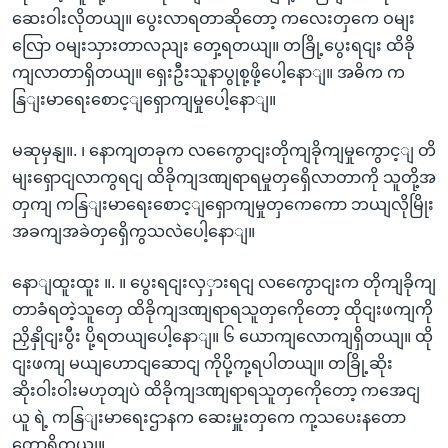
ဆေးဝါးလိုတယျ။ ပွေးလာရတာဆိုတော့ ကလေးတှကေ ဝမျး
လြော ဝမျးသှားတာလညျး တှေ့ရတယျ။ တခြို့ပွေးရငျး ထိခို
ကျလာတာရှိတယျ။ ရှေးဦးသူနာပွုစု့ဖို့ပေါ့နောျ။ အဓိက က
နြျးမာရေးစောင့ျရှောကျမှုပေါ့နောျ။
မဆုမှနျ။. ၊ နောကျတခုက လကွေောငျးတိုကျခိုကျမှုကွောင့ျ တိ
မျးရှောငျလာကွရငျ ထိခိုကျဒဏျရာရမှုတှရှေိလာတာကို သူတို့အ
တှကျ ကနြျးမာရေးစောင့ျရှောကျမှုတှကေကော ဘယျလိုမြိုး
အခကျအခဲတှရှေိကွသလဲပေါ့နောျ။
နောျထူးထူး ။. ။ ပွေးရငျးလှှားရငျ လကွေောငျးက တိုကျခိုကျ
တာခံရတဲ့သူတှေ ထိခိုကျဒဏျရာရသူတှကေိုတော့ ထိုငျးဖကျကို
ညှိနှိုငျးပွီး ပို့ရတယျပေါ့နောျ။ ၆ ယောကျလောကျရှိတယျ။ ထို
ငျးဖကျ မယျဟောငျဆောငျ ကိုပို့ကု့ရပါတယျ။ တခြို့ဆိုး
ဆိုးဝါးဝါးမဟုတျပဲ ထိခိုကျဒဏျရာရသူတှကေိုတော့ ကအေငျ
ယူ ရဲ့ ကနြျးမာရေးဌာနက ဆေးမှူးတှကေ ကု့သပေးနတော
တော့ရှိတယျ။