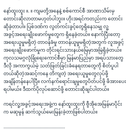
နော်ထူးထူး ။. ။ ကျမတို့အနေနဲ့ စစ်ကောင်စီ အာဏာသိမ်းမှ
တောင်းဆိုလာတာမဟုတ်ပါဘူး။ ဟိုးအရင်ကတည်းက တောင်း
ဆိုခဲ့တာပါ။ ပြစ်ဒဏ်က လွတ်ကင်းခွင့်တွေရှိနေသမျှ လူ့
အခွင့်အရေးချိုးဖောက်မှုတွေက ရှိနေခဲ့တယ်။ နောက်ပြီးတော့
အရေးယူမှုမရှိတဲ့ တာဝန်ခံမှု တာဝန်ယူမှုမရှိတဲ့အတွက် လူအခွင့်
အရေးချိုးဖောက်မှုက တိုင်းရင်းသားနယ်မြေမှာအမြဲရှိခဲ့တယ်။
ကုလသမဂ္ဂလုံခြုံရေးကောင်စီမှာ မြန်မာပြည်မှာ အရပ်သားတွေ
ဒီလို အကာကွယ်မဲ့ သတ်ဖြတ်ခြင်းခံနေရတာတွေကို စိတ်ပူပါ
တယ်ဆိုတဲ့အဆင့်ကနေ တိကျတဲ့ အရေးယူမှုတွေလုပ်ဖို့
အချိန်တန်နေပါပြီ။ လက်နက်ရောင်းချမှုတွေပိတ်ပင်ဖို့ ဖိအားပေး
ရပါမယ်။ ဒီထက်ပိုလုပ်ဆောင်ဖို့ တောင်းဆိုချင်ပါတယ်။
ကရင်လူ့အခွင့်အရေးအဖွဲ့က နော်ထူးထူးကို ဗွီအိုအေမြန်မာပိုင်း
က မဆုမွန် ဆက်သွယ်မေးမြန်းခဲ့တာဖြစ်ပါတယ်။
.....................................................