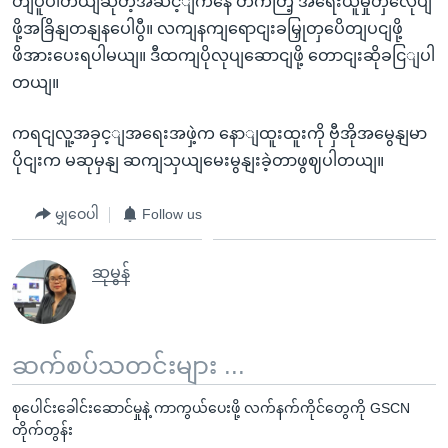
တျပူပါတယျဆိုတဲ့အဆင့ျကနေ တိကတြဲ့ အရေးယူမှုတှလေုပျ
ဖို့အခြိနျတနျနပေါပွီ။ လကျနကျရောငျးခမြှုတှပေိတျပငျဖို့
ဖိအားပေးရပါမယျ။ ဒီထကျပိုလုပျဆောငျဖို့ တောငျးဆိုခငြျပါ
တယျ။
ကရငျလူ့အခှင့ျအရေးအဖှဲ့က နောျထူးထူးကို ဗှီအိုအမွေနျမာ
ပိုငျးက မဆုမှနျ ဆကျသှယျမေးမွနျးခဲ့တာဖွဈပါတယျ။
မျှဝေပါ
Follow us
ဆုမွန်
ဆက်စပ်သတင်းများ ...
စုပေါင်းခေါင်းဆောင်မှုနဲ့ ကာကွယ်ပေးဖို့ လက်နက်ကိုင်တွေကို GSCN
တိုက်တွန်း