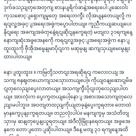
ဒုက်ခသညျတှအေတှကျ စားနပျရိက်ခာနဲ့အရေးပေါျဆေးဝါး
ကုသစောင့ျရှောကျမှုတှေ အရေးတကွီး လိုအပျနတေယျလို့ က
ရငျလူ့အခှင့ျအရေးအဖှဲ့ကပွောပါတယျ။ ကူညီကယျဆယျပေး
နိုငျရေး အခကျအခဲတှနေဲ့ရငျဆိုငျနကွေရတဲ့ မတျလ ၃၁ရကျနေ့
နောကျဆုံးအခွအေနကေို ကရငျလူ့အခှင့ျအရေးအဖှဲ့က နောျ
ထူးထူးကို ဗှီအိုအမွေနျမာပိုငျးက မဆုမှနျ ဆကျသှယျမေးမွနျး
ထားပါတယျ။
နောျထူးထူး။ ။ ကမြတို့သတငျးအရဆိုရငျ ကလေးငယျ အ
သကျ ၈နှဈတယောကျသသှေားတယျပေါ့။ ကိုယျဝနျဆောငျမိခ
ငျတှလေညျးပွေးလာတယျ။ အသကျကွီးပိုငျးတှလေညျးပါတ
ယျ။ အားလုံးက ပွေးကွတယျပေါ့နောျ အစားအသောကျတှလေ
ညျးမပါဘူး။ အဝတျတထညျကိုယျတခုနဲ့ပွေးကွရတာ။ တောထဲ
မှာနကွေပုနျးကွရတယျ။ တညလုံးပါပဲ။ မနကျကွမှ အသံတိတျ
သှားမှ ဆနျတှပွေနျယူရတယျ။ အဲဒီလိုမြိုးနရေတယျ။ အခွအေ
နကေ တောျတောျဆိုးပါတယျ။ ဒီနေ့ မတျ ၃၁ ရကျနေ့အထိ