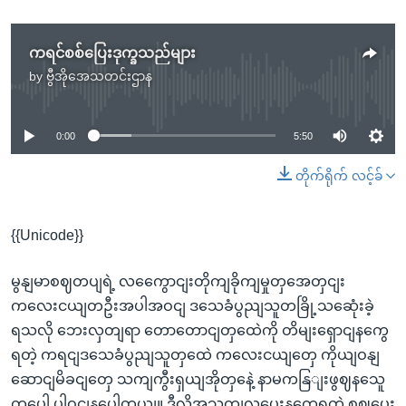
ကရင်စစ်ပြေးဒုက္ခသည်များ
by
ဗွီအိုအေသတင်းဌာန
No media source currently available
0:00
5:50
တိုက်ရိုက် လင့်ခ်
{{Unicode}}
မွနျမာစဈတပျရဲ့ လကွေောငျးတိုကျခိုကျမှုတှအေတှငျး
ကလေးငယျတဦးအပါအဝငျ ဒသေခံပွညျသူတခြို့သဆေုံးခဲ့
ရသလို ဘေးလှတျရာ တောတောငျတှထေဲကို တိမျးရှောငျနကွေ
ရတဲ့ ကရငျဒသေခံပွညျသူတှထေဲ ကလေးငယျတှေ ကိုယျဝနျ
ဆောငျမိခငျတှေ သကျကွီးရှယျအိုတှနေဲ့ နာမကနြျးဖွဈနသေူ
တှပေါ ပါဝငျနပေါတယျ။ ဒီလိုအသကျလုပွေးနကွေရတဲ့ စဈပွေး