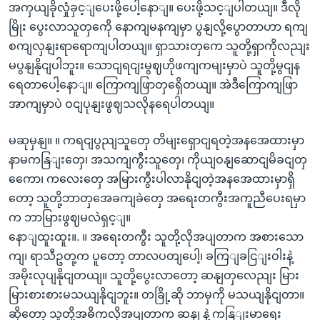
အကှယျခိုလှုံခှင့ျပေးဖို့ပေါ့နောျ။ ပေးဖို့သင့ျပါတယျ။ ဒီလို
မြိုး ပွေးလာသူတှကေို နောကျမနကျမှာ ပွနျလို့ပွောတာဟာ ရကျ
စကျလှနျးရာရောကျပါတယျ။ ရှာသားတှကေ သူတို့ရှာကိုလညျး
မပွနျနိုငျပါဘူး။ သောငျရငျးမွဈဟိုဖကျကမျးမှာပဲ သူတို့မွငျန
ရေတာပေါ့နောျ။ ကြောကျဖြာတှရှေိတယျ။ အဲဒီကြောကျဖြာ
အာကျမှာပဲ ဝငျပုနျးဖွဈသလိုနရေပါတယျ။
မဆုမှနျ။ ။ ကရငျပွညျသူတှေ တိမျးရှောငျရတဲ့အနအေထားမှာ
နာမကနြျးတှေ၊ အသကျကွီးသူတှေ၊ ကိုယျဝနျဆောငျမိခငျတှ
ကေော၊ ကလေးတှေ အမြားကွီးပါလာနိုငျတဲ့အနအေထားမှာရှိ
တော့ သူတို့ဘာတှအေခကျခဲတှေ အရေးတကွီးအကူညီပေးရမှာ
က ဘာမြားဖွဈမလဲရှင့ျ။
နောျထူးထူး။. ။ အရေးတကွီး သူတို့လိုအပျတာက အစားသော
ကျ၊ ရာသီဥတု့က ပူတော့ တာလပတျပေါ့၊ ခကြျခငြျးဝါးနဲ့
အမိုးလုပျနိုငျတယျ။ သူတို့ပွေးလာတော့ ဆနျတှလေညျး မြား
မြားစားစားမသယျနိုငျဘူး။ တခြို့ဆို ဘာမှကို မသယျနိုငျတာ။
ဆိုတော့ သူတို့အဓိကလိုအပျတာက ဆနျ နဲ့ ကနြျးမာရေး