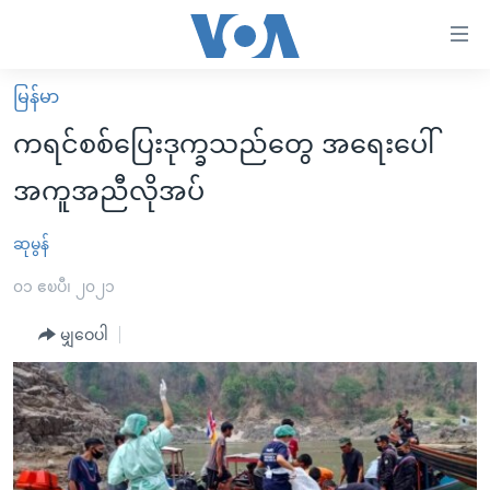
သုံး
ရ
လွယ်ကူ
မြန်မာ
မူလစာမျက်နှာ
စေ
ကရင်စစ်ပြေးဒုက္ခသည်တွေ အရေးပေါ်
မြန်မာ
သည့်
အကူအညီလိုအပ်
ကမ္ဘာ့သတင်းများ
Link
ဗွီဒီယို
နိုင်ငံတကာ
ဆုမွန်
များ
သတင်းလွတ်လပ်ခွင့်
အမေရိကန်
၀၁ ဧၿပီ၊ ၂၀၂၁
ပင်မ
ရပ်ဝန်းတခု လမ်းတခု အလွန်
တရုတ်
အကြောင်းအရာ
မျှဝေပါ
သို့
အင်္ဂလိပ်စာလေ့လာမယ်
အစ္စရေး-ပါလက်စတိုင်း
ကျော်
အပတ်စဉ်ကဏ္ဍများ
အမေရိကန်သုံးအီဒီယံ
ကြည့်
ရေဒီယိုနှင့်ရုပ်သံ အချက်အလက်များ
မကြေးမုံရဲ့ အင်္ဂလိပ်စာ
ရေဒီယို
ရန်
ပင်မ
ရေဒီယို/တီဗွီအစီအစဉ်
ရုပ်ရှင်ထဲက အင်္ဂလိပ်စာ
တီဗွီ