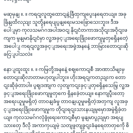
မဆုမှနျ ။. ။ ကရငျလူထု့ထောငျနဲ့ခြီထှကျပွေးနရေတယျ။ အခု
ခြိနျထိလညျး သူတို့နရေပျပွနျရေးမသခြောသေးဘူး။ ဒီအ
ပေါျမှာ ကုလသမဂ်ဂအပါအဝငျ နိုငျငံတကာအသိုငျးအဝိုငျးဖ
ကျက မွနျမာနိုငျငံမှာ လူ့အခှင့ျအရေးခြိုးဖောကျမှုတှရှေိနတေဲ့
အပေါျ ကရငျလူ့အခှင့ျအရေးအဖှဲ့အနနေဲ့ ဘာမြားတောငျးဆို
ခငြျပါသလဲ။
နောျထူးထူး ။. ။ ကမြတို့အနနေဲ့ စဈကောငျစီ အာဏာသိမျးမှ
တောငျးဆိုလာတာမဟုတျပါဘူး။ ဟိုးအရငျကတညျးက တော
ငျးဆိုခဲ့တာပါ။ ပွဈဒဏျက လှတျကငျးခှင့ျတှရှေိနသေမြှ လူ့အ
ခှင့ျအရေးခြိုးဖောကျမှုတှကေ ရှိနခေဲ့တယျ။ နောကျပွီးတော့
အရေးယူမှုမရှိတဲ့ တာဝနျခံမှု တာဝနျယူမှုမရှိတဲ့အတှကျ လူအခှ
င့ျအရေးခြိုးဖောကျမှုက တိုငျးရငျးသားနယျမွမှောအမွဲရှိခဲ့တ
ယျ။ ကုလသမဂ်ဂလုံခွုံရေးကောငျစီမှာ မွနျမာပွညျမှာ အရပျ
သားတှေ ဒီလို အကာကှယျမဲ့ သတျဖွတျခွငျးခံနရေတာတှကေို စိ