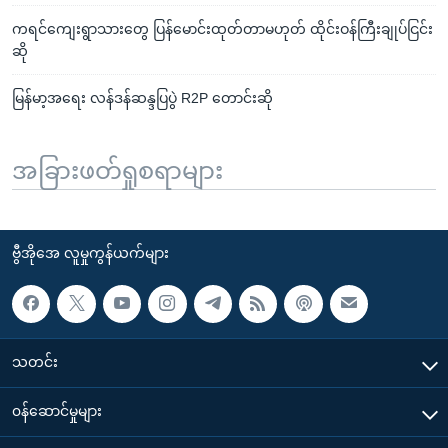
ကရင်ကျေးရွာသားတွေ ပြန်မောင်းထုတ်တာမဟုတ် ထိုင်းဝန်ကြီးချုပ်ငြင်း
ဆို
မြန်မာ့အရေး လန်ဒန်ဆန္ဒပြပွဲ R2P တောင်းဆို
အခြားဖတ်ရှုစရာများ
ဗွီအိုအေ လူမှုကွန်ယက်များ
သတင်း
၀န်ဆောင်မှုများ