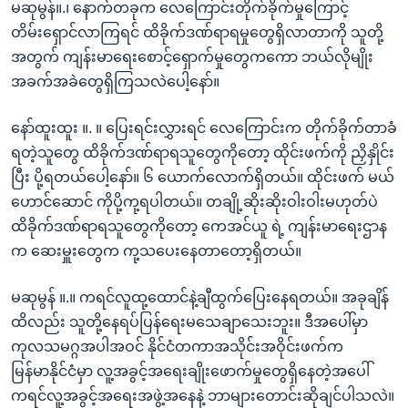
မဆုမွန်။.၊ နောက်တခုက လေကြောင်းတိုက်ခိုက်မှုကြောင့်
တိမ်းရှောင်လာကြရင် ထိခိုက်ဒဏ်ရာရမှုတွေရှိလာတာကို သူတို့
အတွက် ကျန်းမာရေးစောင့်ရှောက်မှုတွေကကော ဘယ်လိုမျိုး
အခက်အခဲတွေရှိကြသလဲပေါ့နော်။
နော်ထူးထူး ။. ။ ပြေးရင်းလွှားရင် လေကြောင်းက တိုက်ခိုက်တာခံ
ရတဲ့သူတွေ ထိခိုက်ဒဏ်ရာရသူတွေကိုတော့ ထိုင်းဖက်ကို ညှိနှိုင်း
ပြီး ပို့ရတယ်ပေါ့နော်။ ၆ ယောက်လောက်ရှိတယ်။ ထိုင်းဖက် မယ်
ဟောင်ဆောင် ကိုပို့ကု့ရပါတယ်။ တချို့ဆိုးဆိုးဝါးဝါးမဟုတ်ပဲ
ထိခိုက်ဒဏ်ရာရသူတွေကိုတော့ ကေအင်ယူ ရဲ့ ကျန်းမာရေးဌာန
က ဆေးမှူးတွေက ကု့သပေးနေတာတော့ရှိတယ်။
မဆုမွန် ။.။ ကရင်လူထု့ထောင်နဲ့ချီထွက်ပြေးနေရတယ်။ အခုချိန်
ထိလည်း သူတို့နေရပ်ပြန်ရေးမသေချာသေးဘူး။ ဒီအပေါ်မှာ
ကုလသမဂ္ဂအပါအဝင် နိုင်ငံတကာအသိုင်းအဝိုင်းဖက်က
မြန်မာနိုင်ငံမှာ လူ့အခွင့်အရေးချိုးဖောက်မှုတွေရှိနေတဲ့အပေါ်
ကရင်လူ့အခွင့်အရေးအဖွဲ့အနေနဲ့ ဘာများတောင်းဆိုချင်ပါသလဲ။