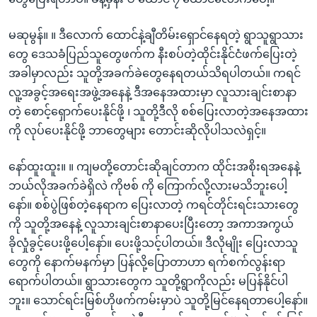
မဆုမွန်။ ။ ဒီလောက် ထောင်နဲ့ချီတိမ်းရှောင်နေရတဲ့ ရွာသူရွာသား
တွေ ဒေသခံပြည်သူတွေဖက်က နီးစပ်တဲ့ထိုင်းနိုင်ငံဖက်ပြေးတဲ့
အခါမှာလည်း သူတို့အခက်ခဲတွေနေရတယ်သိရပါတယ်။ ကရင်
လူ့အခွင့်အရေးအဖွဲ့အနေနဲ့ ဒီအနေအထားမှာ လူသားချင်းစာနာ
တဲ့ စောင့်ရှောက်ပေးနိုင်ဖို့ ၊ သူတို့ဒီလို စစ်ပြေးလာတဲ့အနေအထား
ကို လုပ်ပေးနိုင်ဖို့ ဘာတွေများ တောင်းဆိုလိုပါသလဲရှင့်။
နော်ထူးထူး။ ။ ကျမတို့တောင်းဆိုချင်တာက ထိုင်းအစိုးရအနေနဲ့
ဘယ်လိုအခက်ခဲရှိလဲ ကိုဗစ် ကို ကြောက်လို့လားမသိဘူးပေါ့
နော်။ စစ်ပွဲဖြစ်တဲ့နေရာက ပြေးလာတဲ့ ကရင်တိုင်းရင်းသားတွေ
ကို သူတို့အနေနဲ့ လူသားချင်းစာနာပေးပြီးတော့ အကာအကွယ်
ခိုလှုံခွင့်ပေးဖို့ပေါ့နော်။ ပေးဖို့သင့်ပါတယ်။ ဒီလိုမျိုး ပြေးလာသူ
တွေကို နောက်မနက်မှာ ပြန်လို့ပြောတာဟာ ရက်စက်လွန်းရာ
ရောက်ပါတယ်။ ရွာသားတွေက သူတို့ရွာကိုလည်း မပြန်နိုင်ပါ
ဘူး။ သောင်ရင်းမြစ်ဟိုဖက်ကမ်းမှာပဲ သူတို့မြင်နေရတာပေါ့နော်။