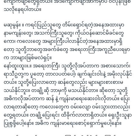
ကျောက်ဖျာတွေရှိတယ်။ အဲဒီကျောက်ဖျာအာက်မှာပဲ ဝင်ပုန်းဖြစ်
သလိုနေရပါတယ်။
မဆုမွန်။ ။ ကရင်ပြည်သူတွေ တိမ်းရှောင်ရတဲ့အနေအထားမှာ
နာမကျန်းတွေ၊ အသက်ကြီးသူတွေ၊ ကိုယ်ဝန်ဆောင်မိခင်တွေ
ကော၊ ကလေးတွေ အများကြီးပါလာနိုင်တဲ့အနေအထားမှာရှိ
တော့ သူတို့ဘာတွေအခက်ခဲတွေ အရေးတကြီးအကူညီပေးရမှာ
က ဘာများဖြစ်မလဲရှင့်။
နော်ထူးထူး။.။ အရေးတကြီး သူတို့လိုအပ်တာက အစားသောက်၊
ရာသီဥတု့က ပူတော့ တာလပတ်ပေါ့၊ ချက်ချင်းဝါးနဲ့ အမိုးလုပ်နိုင်
တယ်။ သူတို့ပြေးလာတော့ ဆန်တွေလည်း များများစားစားမ
သယ်နိုင်ဘူး။ တချို့ဆို ဘာမှကို မသယ်နိုင်တာ။ ဆိုတော့ သူတို့
အဓိကလိုအပ်တာက ဆန် နဲ့ ကျန်းမာရေးဆေးဝါးလိုတယ်။ ပြေး
လာရတာဆိုတော့ ကလေးတွေက ဝမ်းလျော ဝမ်းသွားတာလည်း
တွေ့ရတယ်။ တချို့ပြေးရင်း ထိခိုက်လာတာရှိတယ်။ ရှေးဦးသူနာ
ပြုစု့ဖို့ပေါ့နော်။ အဓိက ကျန်းမာရေးစောင့်ရှောက်မှုပေါ့နော်။