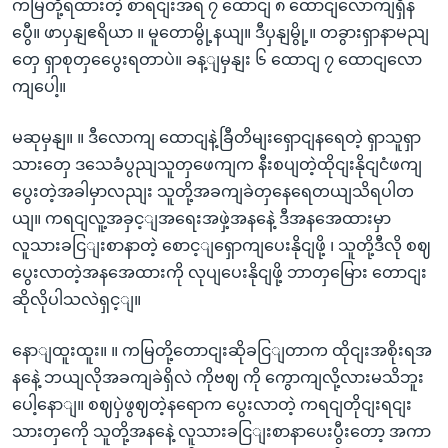
ကမြတို့ရထားတဲ့ စာရငျးအရ ၇ ထောငျ ၈ ထောငျလောကျရှိန
ပွေီ။ ဖာပှနျဧရိယာ ။ မူတောမွို့နယျ။ ဒီပှနျမွို့။ တခွားရှာနာမညျ
တှေ ရှာစုတှပွေေးရတာပဲ။ ခန့ျမှနျး ၆ ထောငျ ၇ ထောငျလော
ကျပေါ့။
မဆုမှနျ။ ။ ဒီလောကျ ထောငျနဲ့ခြီတိမျးရှောငျနရေတဲ့ ရှာသူရှာ
သားတှေ ဒသေခံပွညျသူတှဖေကျက နီးစပျတဲ့ထိုငျးနိုငျငံဖကျ
ပွေးတဲ့အခါမှာလညျး သူတို့အခကျခဲတှနေရေတယျသိရပါတ
ယျ။ ကရငျလူ့အခှင့ျအရေးအဖှဲ့အနနေဲ့ ဒီအနအေထားမှာ
လူသားခငြျးစာနာတဲ့ စောင့ျရှောကျပေးနိုငျဖို့ ၊ သူတို့ဒီလို စဈ
ပွေးလာတဲ့အနအေထားကို လုပျပေးနိုငျဖို့ ဘာတှမြေား တောငျး
ဆိုလိုပါသလဲရှင့ျ။
နောျထူးထူး။ ။ ကမြတို့တောငျးဆိုခငြျတာက ထိုငျးအစိုးရအ
နနေဲ့ ဘယျလိုအခကျခဲရှိလဲ ကိုဗဈ ကို ကွောကျလို့လားမသိဘူး
ပေါ့နောျ။ စဈပှဲဖွဈတဲ့နရောက ပွေးလာတဲ့ ကရငျတိုငျးရငျး
သားတှကေို သူတို့အနနေဲ့ လူသားခငြျးစာနာပေးပွီးတော့ အကာ