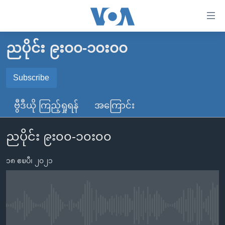
သုံး
ရ
လွယ်ကူ
ညပိုင်း ၉း၀၀-၁၀း၀၀
မူလစာမျက်နှာ
စေ
မြန်မာ
Subscribe
သည့်
SUBSCRIBE
ကမ္ဘာ့သတင်းများ
Link
ဗွီဒီယို ကြည့်ရှုရန်
အကြောင်း
ဗွီဒီယို
နိုင်ငံတကာ
များ
Spotify
သတင်းလွတ်လပ်ခွင့်
အမေရိကန်
ပင်မ
ညပိုင်း ၉း၀၀-၁၀း၀၀
ရပ်ဝန်းတခု လမ်းတခု အလွန်
တရုတ်
အကြောင်းအရာ
ရယူရန်
သို့
၁၈ ဧၿပီ၊ ၂၀၂၁
အင်္ဂလိပ်စာလေ့လာမယ်
အစ္စရေး-ပါလက်စတိုင်း
ကျော်
အပတ်စဉ်ကဏ္ဍများ
အမေရိကန်သုံးအီဒီယံ
ကြည့်
ရေဒီယိုနှင့်ရုပ်သံ အချက်အလက်များ
မကြေးမုံရဲ့ အင်္ဂလိပ်စာ
ရေဒီယို
ရန်
No media source currently available
ပင်မ
ရေဒီယို/တီဗွီအစီအစဉ်
ရုပ်ရှင်ထဲက အင်္ဂလိပ်စာ
တီဗွီ