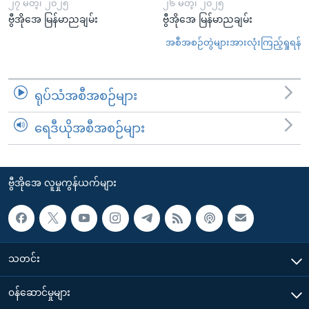
၂၇ မတ္၊ ၂၀၂၅
၂၆ မတ္၊ ၂၀၂၅
ဗွီအိုအေ မြန်မာညချမ်း
ဗွီအိုအေ မြန်မာညချမ်း
အစီအစဉ်တွဲများအားလုံးကြည့်ရှုရန်
ရုပ်သံအစီအစဉ်များ
ရေဒီယိုအစီအစဉ်များ
ဗွီအိုအေ လူမှုကွန်ယက်များ
သတင်း
၀န်ဆောင်မှုများ