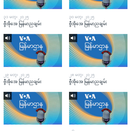
၃၁ မတ္၊ ၂၀၂၅
၃၀ မတ္၊ ၂၀၂၅
ဗွီအိုအေ မြန်မာညချမ်း
ဗွီအိုအေ မြန်မာညချမ်း
၂၉ မတ္၊ ၂၀၂၅
၂၈ မတ္၊ ၂၀၂၅
ဗွီအိုအေ မြန်မာညချမ်း
ဗွီအိုအေ မြန်မာညချမ်း