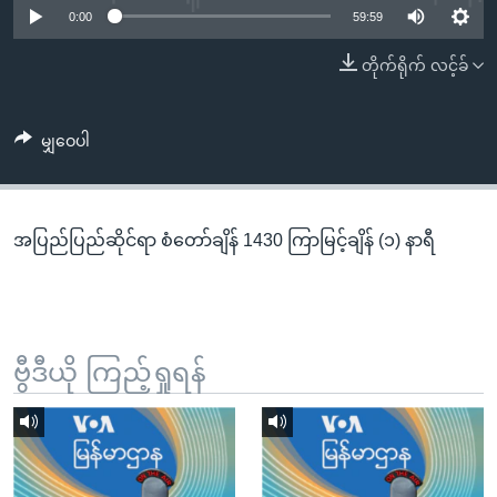
အ
0:00
59:59
သုတပဒေသာ အင်္ဂလိပ်စာ
ညွန်း
Learning English
တိုက်ရိုက် လင့်ခ်
စာမျက်နှာ
သို့
ဗွီအိုအေ လူမှုကွန်ယက်များ
ကျော်
မျှဝေပါ
ကြည့်
ရန်
ဘာသာစကားများ
ရှာဖွေ
အပြည်ပြည်ဆိုင်ရာ စံတော်ချိန် 1430 ကြာမြင့်ချိန် (၁) နာရီ
ရန်
နေရာ
သို့
ကျော်
ရန်
ဗွီဒီယို ကြည့်ရှုရန်