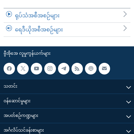
ရုပ်သံအစီအစဉ်များ
ရေဒီယိုအစီအစဉ်များ
ဗွီအိုအေ လူမှုကွန်ယက်များ
သတင်း
၀န်ဆောင်မှုများ
အပတ်စဉ်ကဏ္ဍများ
အင်္ဂလိပ်သင်ခန်းစာများ