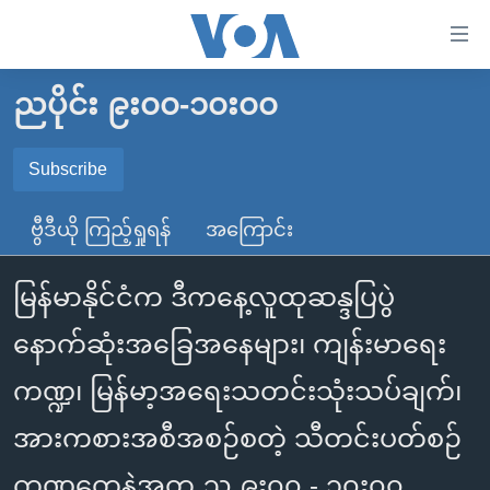
သုံး
ရ
လွယ်ကူ
ညပိုင်း ၉း၀၀-၁၀း၀၀
မူလစာမျက်နှာ
စေ
မြန်မာ
Subscribe
သည့်
SUBSCRIBE
ကမ္ဘာ့သတင်းများ
Link
ဗွီဒီယို ကြည့်ရှုရန်
အကြောင်း
ဗွီဒီယို
နိုင်ငံတကာ
များ
Spotify
သတင်းလွတ်လပ်ခွင့်
အမေရိကန်
ပင်မ
မြန်မာနိုင်ငံက ဒီကနေ့လူထုဆန္ဒပြပွဲ
ရပ်ဝန်းတခု လမ်းတခု အလွန်
တရုတ်
အကြောင်းအရာ
ရယူရန်
နောက်ဆုံးအခြေအနေများ၊ ကျန်းမာရေး
သို့
အင်္ဂလိပ်စာလေ့လာမယ်
အစ္စရေး-ပါလက်စတိုင်း
ကျော်
ကဏ္ဍ၊ မြန်မာ့အရေးသတင်းသုံးသပ်ချက်၊
အပတ်စဉ်ကဏ္ဍများ
အမေရိကန်သုံးအီဒီယံ
ကြည့်
ရေဒီယိုနှင့်ရုပ်သံ အချက်အလက်များ
မကြေးမုံရဲ့ အင်္ဂလိပ်စာ
ရေဒီယို
အားကစားအစီအစဉ်စတဲ့ သီတင်းပတ်စဉ်
ရန်
ပင်မ
ရေဒီယို/တီဗွီအစီအစဉ်
ရုပ်ရှင်ထဲက အင်္ဂလိပ်စာ
တီဗွီ
ကဏ္ဍတွေနဲ့အတူ ည ၉း၀၀ - ၁၀း၀၀