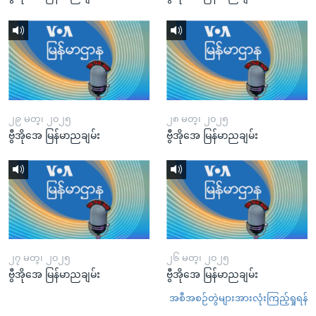
၂၉ မတ္၊ ၂၀၂၅
၂၈ မတ္၊ ၂၀၂၅
ဗွီအိုအေ မြန်မာညချမ်း
ဗွီအိုအေ မြန်မာညချမ်း
၂၇ မတ္၊ ၂၀၂၅
၂၆ မတ္၊ ၂၀၂၅
ဗွီအိုအေ မြန်မာညချမ်း
ဗွီအိုအေ မြန်မာညချမ်း
အစီအစဉ်တွဲများအားလုံးကြည့်ရှုရန်