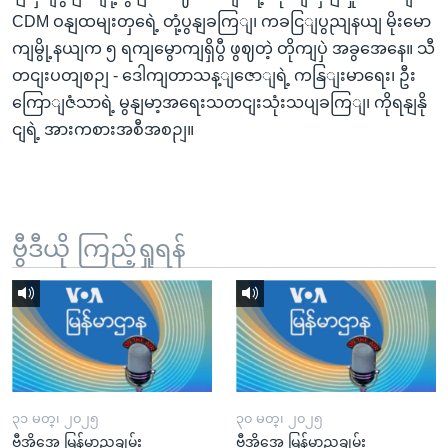
CDM ဝနျထမျးတှရေဲ့ တုံ့ပွနျခကြျ၊ ကခငြျပွညျနယျ မိုးမော
ကျမွို့နယျက ၅ ရကျမွောကျရှိပွီ ဖွဈတဲ့ တိုကျပှဲ အခွအေနေ။ သီ
တငျးပတျစဉျ - ဒေါကျတာသန့ျဇောျရဲ့ ကနြျးမာရေး၊ ဦး
ကြောျဇံသာရဲ့ မွနျမာ့အရေးသတငျးသုံးသပျခကြျ၊ ကိုရနျနို
ငျရဲ့ အားကစားအစီအစဉျ။
ဗွီဒီယို ကြည့်ရှုရန်
၃၁ မတ္၊ ၂၀၂၅
၃၀ မတ္၊ ၂၀၂၅
ဗွီအိုအေ မြန်မာညချမ်း
ဗွီအိုအေ မြန်မာညချမ်း