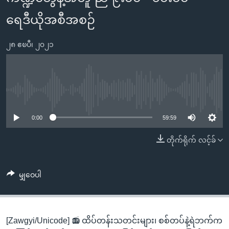
အ
သုတပဒေသာ အင်္ဂလိပ်စာ
ညွန်း
ရေဒီယိုအစီအစဉ်
Learning English
စာမျက်နှာ
သို့
၂၈ ဧၿပီ၊ ၂၀၂၁
ဗွီအိုအေ လူမှုကွန်ယက်များ
ကျော်
ကြည့်
ရန်
ဘာသာစကားများ
No media source currently available
ရှာဖွေ
ရန်
0:00
59:59
နေရာ
တိုက်ရိုက် လင့်ခ်
သို့
ကျော်
ရန်
မျှဝေပါ
[Zawgyi/Unicode] 📻 ထိပ်တန်းသတင်းများ၊ စစ်တပ်နဲ့ရဲဘက်က