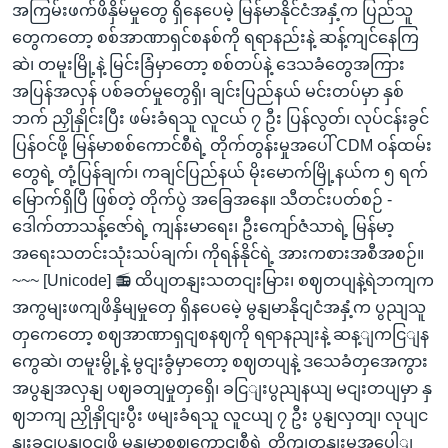
အကြမ်းဖက်ဖိနှိမ်မှုတွေ ရှိနေပေမဲ့ မြန်မာနိုင်ငံအနှံ့က ပြည်သူ
တွေကတော့ စစ်အာဏာရှင်စနစ်ကို ရရာနည်းနဲ့ ဆန့်ကျင်နေကြ
ဆဲ၊ တမူးမြို့နဲ့ မြင်းခြံမှာတော့ စစ်တပ်နဲ့ ဒေသခံတွေအကြား
အပြန်အလှန် ပစ်ခတ်မှုတွေရှိ၊ ချင်းပြည်နယ် မင်းတပ်မှာ နှစ်
ဘက် ညှိုနှိုင်းပြီး ဖမ်းခံရသူ လူငယ် ၇ ဦး ပြန်လွတ်၊ လုပ်ငန်းခွင်
ပြန်ဝင်ဖို့ မြန်မာစစ်ကောင်စီရဲ့ တိုက်တွန်းမှုအပေါ် CDM ဝန်ထမ်း
တွေရဲ့ တုံ့ပြန်ချက်၊ ကချင်ပြည်နယ် မိုးမောက်မြို့နယ်က ၅ ရက်
မြောက်ရှိပြီ ဖြစ်တဲ့ တိုက်ပွဲ အခြေအနေ။ သီတင်းပတ်စဉ် -
ဒေါက်တာသန့်ဇော်ရဲ့ ကျန်းမာရေး၊ ဦးကျော်ဇံသာရဲ့ မြန်မာ့
အရေးသတင်းသုံးသပ်ချက်၊ ကိုရန်နိုင်ရဲ့ အားကစားအစီအစဉ်။
~~~ [Unicode] 📻 ထိပျတနျးသတငျးမြား၊ စဈတပျနဲ့ရဲဘကျက
အကွမျးဖကျဖိနှိမျမှုတှေ ရှိနပေမေဲ့ မွနျမာနိုငျငံအနှံ့က ပွညျသူ
တှကေတော့ စဈအာဏာရှငျစနဈကို ရရာနညျးနဲ့ ဆန့ျကငြျန
ကွေဆဲ၊ တမူးမွို့နဲ့ မွငျးခွံမှာတော့ စဈတပျနဲ့ ဒသေခံတှအေကွား
အပွနျအလှနျ ပဈခတျမှုတှရှေိ၊ ခငြျးပွညျနယျ မငျးတပျမှာ နှ
ဈဘကျ ညှိုနှိုငျးပွီး ဖမျးခံရသူ လူငယျ ၇ ဦး ပွနျလှတျ၊ လုပျင
နျးခှငျပွနျဝငျဖို့ မွနျမာစဈကောငျစီရဲ့ တိုကျတှနျးမှုအပေါျ