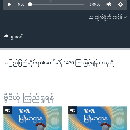
အ
0:00
1:00:00
သုတပဒေသာ အင်္ဂလိပ်စာ
ညွန်း
Learning English
တိုက်ရိုက် လင့်ခ်
စာမျက်နှာ
သို့
ဗွီအိုအေ လူမှုကွန်ယက်များ
ကျော်
မျှဝေပါ
ကြည့်
ရန်
ဘာသာစကားများ
ရှာဖွေ
အပြည်ပြည်ဆိုင်ရာ စံတော်ချိန် 1430 ကြာမြင့်ချိန် (၁) နာရီ
ရန်
နေရာ
သို့
ကျော်
ရန်
ဗွီဒီယို ကြည့်ရှုရန်