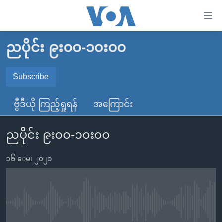
သုံး
ရ
လွယ်ကူ
ညပိုင်း ၉း၀၀-၁၀း၀၀
မူလစာမျက်နှာ
စေ
မြန်မာ
Subscribe
သည့်
SUBSCRIBE
ကမ္ဘာ့သတင်းများ
Link
ဗွီဒီယို ကြည့်ရှုရန်
အကြောင်း
ဗွီဒီယို
နိုင်ငံတကာ
များ
Spotify
သတင်းလွတ်လပ်ခွင့်
အမေရိကန်
ပင်မ
ညပိုင်း ၉း၀၀-၁၀း၀၀
ရပ်ဝန်းတခု လမ်းတခု အလွန်
တရုတ်
အကြောင်းအရာ
ရယူရန်
သို့
၁၆ ေမ၊ ၂၀၂၁
အင်္ဂလိပ်စာလေ့လာမယ်
အစ္စရေး-ပါလက်စတိုင်း
ကျော်
အပတ်စဉ်ကဏ္ဍများ
အမေရိကန်သုံးအီဒီယံ
ကြည့်
ရေဒီယိုနှင့်ရုပ်သံ အချက်အလက်များ
မကြေးမုံရဲ့ အင်္ဂလိပ်စာ
ရေဒီယို
ရန်
No media source currently available
ပင်မ
ရေဒီယို/တီဗွီအစီအစဉ်
ရုပ်ရှင်ထဲက အင်္ဂလိပ်စာ
တီဗွီ