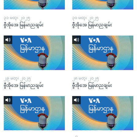
၃၁ မတ္၊ ၂၀၂၅
၃၀ မတ္၊ ၂၀၂၅
ဗွီအိုအေ မြန်မာညချမ်း
ဗွီအိုအေ မြန်မာညချမ်း
၂၉ မတ္၊ ၂၀၂၅
၂၈ မတ္၊ ၂၀၂၅
ဗွီအိုအေ မြန်မာညချမ်း
ဗွီအိုအေ မြန်မာညချမ်း