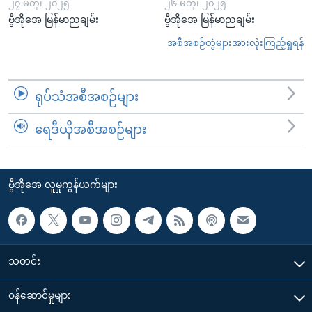
၂၇ မတ္၊ ၂၀၂၅
၂၆ မတ္၊ ၂၀၂၅
ဗွီအိုအေ မြန်မာညချမ်း
ဗွီအိုအေ မြန်မာညချမ်း
အစီအစဉ်တွဲများအားလုံးကြည့်ရှုရန်
ရုပ်သံအစီအစဉ်များ
ရေဒီယိုအစီအစဉ်များ
ဗွီအိုအေ လူမှုကွန်ယက်များ
သတင်း
၀န်ဆောင်မှုများ