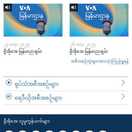
၂၇ မတ္၊ ၂၀၂၅
၂၆ မတ္၊ ၂၀၂၅
ဗွီအိုအေ မြန်မာညချမ်း
ဗွီအိုအေ မြန်မာညချမ်း
အစီအစဉ်တွဲများအားလုံးကြည့်ရှုရန်
ရုပ်သံအစီအစဉ်များ
ရေဒီယိုအစီအစဉ်များ
ဗွီအိုအေ လူမှုကွန်ယက်များ