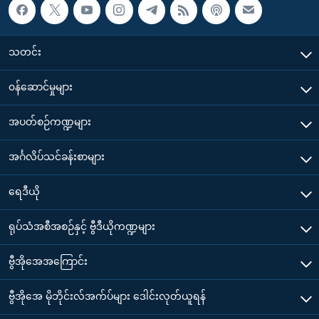
သတင်း
၀န်ဆောင်မှုများ
အပတ်စဉ်ကဏ္ဍများ
အင်္ဂလိပ်သင်ခန်းစာများ
ရေဒီယို
ရုပ်သံအစီအစဉ်နှင့် ဗွီဒီယိုကဏ္ဍများ
ဗွီအိုအေအကြောင်း
ဗွီအိုအေ မိုဘိုင်းလ်အက်ပ်များ ဒေါင်းလုတ်ယူရန်