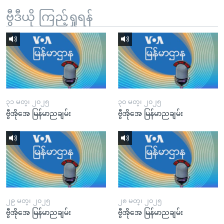
ဗွီဒီယို ကြည့်ရှုရန်
၃၁ မတ္၊ ၂၀၂၅
၃၀ မတ္၊ ၂၀၂၅
ဗွီအိုအေ မြန်မာညချမ်း
ဗွီအိုအေ မြန်မာညချမ်း
၂၉ မတ္၊ ၂၀၂၅
၂၈ မတ္၊ ၂၀၂၅
ဗွီအိုအေ မြန်မာညချမ်း
ဗွီအိုအေ မြန်မာညချမ်း