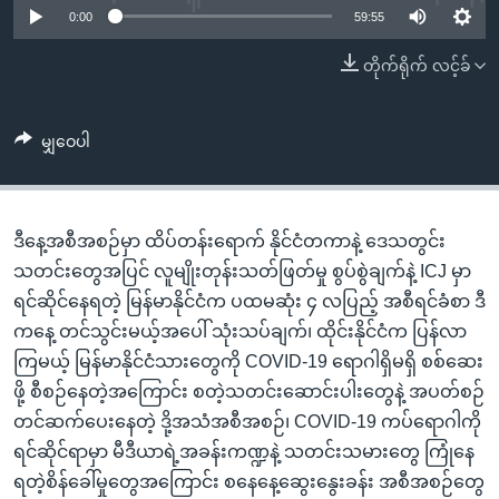
အ
0:00
59:55
သုတပဒေသာ အင်္ဂလိပ်စာ
ညွန်း
Learning English
တိုက်ရိုက် လင့်ခ်
စာမျက်နှာ
သို့
ဗွီအိုအေ လူမှုကွန်ယက်များ
ကျော်
မျှဝေပါ
ကြည့်
ရန်
ဘာသာစကားများ
ရှာဖွေ
ဒီနေ့အစီအစဉ်မှာ ထိပ်တန်းရောက် နိုင်ငံတကာနဲ့ ဒေသတွင်း
ရန်
သတင်းတွေအပြင် လူမျိုးတုန်းသတ်ဖြတ်မှု စွပ်စွဲချက်နဲ့ ICJ မှာ
နေရာ
ရင်ဆိုင်နေရတဲ့ မြန်မာနိုင်ငံက ပထမဆုံး ၄ လပြည့် အစီရင်ခံစာ ဒီ
သို့
ကနေ့ တင်သွင်းမယ့်အပေါ် သုံးသပ်ချက်၊ ထိုင်းနိုင်ငံက ပြန်လာ
ကျော်
ကြမယ့် မြန်မာနိုင်ငံသားတွေကို COVID-19 ရောဂါရှိမရှိ စစ်ဆေး
ရန်
ဖို့ စီစဉ်နေတဲ့အကြောင်း စတဲ့သတင်းဆောင်းပါးတွေနဲ့ အပတ်စဉ်
တင်ဆက်ပေးနေတဲ့ ဒို့အသံအစီအစဉ်၊ COVID-19 ကပ်ရောဂါကို
ရင်ဆိုင်ရာမှာ မီဒီယာရဲ့အခန်းကဏ္ဍနဲ့ သတင်းသမားတွေ ကြုံနေ
ရတဲ့စိန်ခေါ်မှုတွေအကြောင်း စနေနေ့ဆွေးနွေးခန်း အစီအစဉ်တွေ