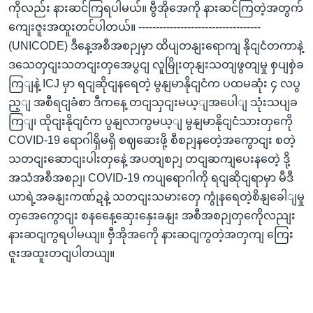
ကိုလည်း နားဆင်ကြရပါမယ်။ ဗွီအိုအေကို နားဆင်ကြတဲ့အတွက်
ကျေးဇူးအထူးတင်ပါတယ်။ -----------------------------------
(UNICODE) ဒီနေ့အစီအစဉျမှာ ထိပျတနျးရောကျ နိုငျငံတကာနဲ့
ဒသေတှငျးသတငျးတှအေပွငျ လူမြိုးတုနျးသတျဖွတျမှု စှပျစှဲခ
ကြျနဲ့ ICJ မှာ ရငျဆိုငျနရေတဲ့ မွနျမာနိုငျငံက ပထမဆုံး ၄ လပွ
ည့ျ အစီရငျခံစာ ဒီကနေ့ တငျသှငျးမယ့ျအပေါျ သုံးသပျခ
ကြျ၊ ထိုငျးနိုငျငံက ပွနျလာကွမယ့ျ မွနျမာနိုငျငံသားတှကေို
COVID-19 ရောဂါရှိမရှိ စဈဆေးဖို့ စီစဉျနတေဲ့အကွောငျး စတဲ့
သတငျးဆောငျးပါးတှနေဲ့ အပတျစဉျ တငျဆကျပေးနတေဲ့ ဒို့
အသံအစီအစဉျ၊ COVID-19 ကပျရောဂါကို ရငျဆိုငျရာမှာ မီဒီ
ယာရဲ့အခနျးကဏ်ဍနဲ့ သတငျးသမားတှေ ကွုံနရေတဲ့စိနျခေါျမှု
တှအေကွောငျး စနနေေ့ဆှေးနှေးခနျး အစီအစဉျတှကေိုလညျး
နားဆငျကွရပါမယျ။ ဗှီအိုအကေို နားဆငျကွတဲ့အတှကျ ကြေး
ဇူးအထူးတငျပါတယျ။