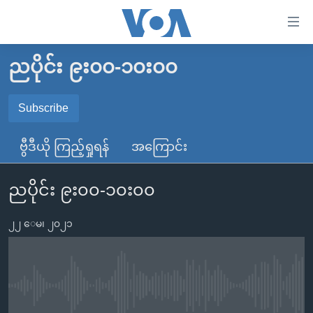
သုံး
ရ
လွယ်ကူ
ညပိုင်း ၉း၀၀-၁၀း၀၀
မူလစာမျက်နှာ
စေ
မြန်မာ
Subscribe
သည့်
SUBSCRIBE
ကမ္ဘာ့သတင်းများ
Link
ဗွီဒီယို ကြည့်ရှုရန်
အကြောင်း
ဗွီဒီယို
နိုင်ငံတကာ
များ
Spotify
သတင်းလွတ်လပ်ခွင့်
အမေရိကန်
ပင်မ
ညပိုင်း ၉း၀၀-၁၀း၀၀
ရပ်ဝန်းတခု လမ်းတခု အလွန်
တရုတ်
အကြောင်းအရာ
ရယူရန်
သို့
၂၂ ေမ၊ ၂၀၂၁
အင်္ဂလိပ်စာလေ့လာမယ်
အစ္စရေး-ပါလက်စတိုင်း
ကျော်
အပတ်စဉ်ကဏ္ဍများ
အမေရိကန်သုံးအီဒီယံ
ကြည့်
ရေဒီယိုနှင့်ရုပ်သံ အချက်အလက်များ
မကြေးမုံရဲ့ အင်္ဂလိပ်စာ
ရေဒီယို
ရန်
No media source currently available
ပင်မ
ရေဒီယို/တီဗွီအစီအစဉ်
ရုပ်ရှင်ထဲက အင်္ဂလိပ်စာ
တီဗွီ