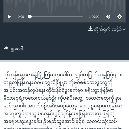
အ
No media source currently available
သုတပဒေသာ အင်္ဂလိပ်စာ
ညွန်း
Learning English
စာမျက်နှာ
0:00
1:00:00
သို့
ဗွီအိုအေ လူမှုကွန်ယက်များ
တိုက်ရိုက် လင့်ခ်
ကျော်
ကြည့်
ရန်
မျှဝေပါ
ဘာသာစကားများ
ရှာဖွေ
ရန်
နေရာ
ရန်ကုန်၊မန္တလေးနဲ့မြို့ကြီးတွေပေါ်က လျှပ်တပြက်ဆန္ဒပြပွဲများ၊
သို့
တရုတ်မြန်မာနယ်စပ် ရွှေလီမြို့မှာ ကိုဗစ်စစ်ဆေးမှုတွေကို
ကျော်
အပြင်းအထန်လုပ်နေ၊ ထိုင်းနိုင်ငံဖူးခက်မှာ ခရီးသွားမြန်မာ
ရန်
မိသားစုရဲ့ကလေးငယ်နှစ်ဦး ကိုဗစ်ပိုးတွေ့.. သတင်းတွေကို နား
ဆင်ရမှာပါ။ အပတ်စဉ်အစီအစဉ်တွေမှာတော့ ဥရောပကမြန်မာ
အရေးလှုပ်ရှားသူ မဝေနှင်းပွင့်သုန်နဲ့မေးမြန်းထားတဲ့ မြန်မာ့
အရေးဆွေးနွေးခန်း၊ ဦးစည်သူအောင်မြင့်ရဲ့ သတင်းသုံးသပ်