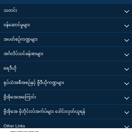
သတင်း
၀န်ဆောင်မှုများ
အပတ်စဉ်ကဏ္ဍများ
အင်္ဂလိပ်သင်ခန်းစာများ
ရေဒီယို
ရုပ်သံအစီအစဉ်နှင့် ဗွီဒီယိုကဏ္ဍများ
ဗွီအိုအေအကြောင်း
ဗွီအိုအေ မိုဘိုင်းလ်အက်ပ်များ ဒေါင်းလုတ်ယူရန်
Other Links