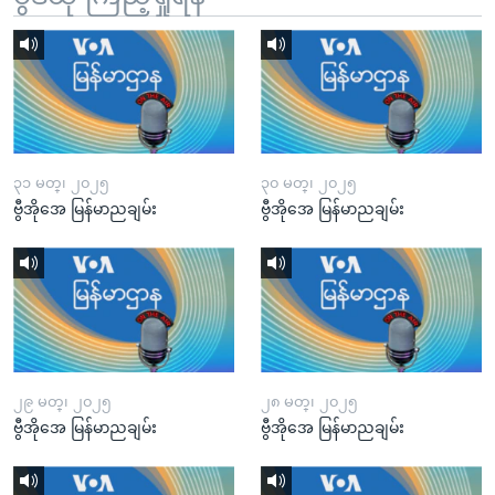
၃၁ မတ္၊ ၂၀၂၅
၃၀ မတ္၊ ၂၀၂၅
ဗွီအိုအေ မြန်မာညချမ်း
ဗွီအိုအေ မြန်မာညချမ်း
၂၉ မတ္၊ ၂၀၂၅
၂၈ မတ္၊ ၂၀၂၅
ဗွီအိုအေ မြန်မာညချမ်း
ဗွီအိုအေ မြန်မာညချမ်း