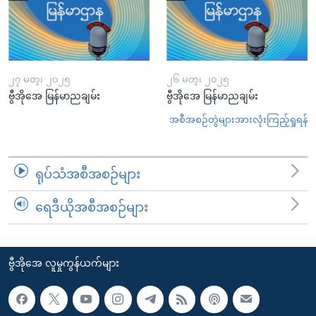
၂၇ မတ္၊ ၂၀၂၅
၂၆ မတ္၊ ၂၀၂၅
ဗွီအိုအေ မြန်မာညချမ်း
ဗွီအိုအေ မြန်မာညချမ်း
အစီအစဉ်တွဲများအားလုံးကြည့်ရှုရန်
ရုပ်သံအစီအစဉ်များ
ရေဒီယိုအစီအစဉ်များ
ဗွီအိုအေ လူမှုကွန်ယက်များ