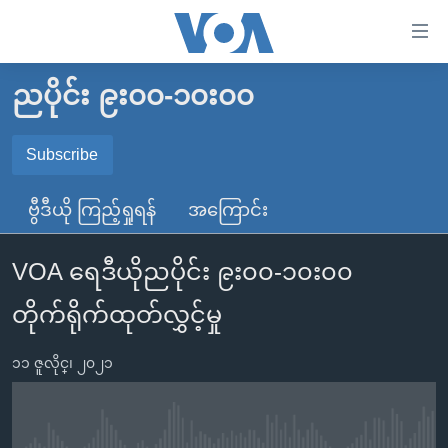
သုံး
ရ
လွယ်ကူ
ညပိုင်း ၉း၀၀-၁၀း၀၀
မူလစာမျက်နှာ
စေ
မြန်မာ
Subscribe
သည့်
SUBSCRIBE
ကမ္ဘာ့သတင်းများ
Link
ဗွီဒီယို ကြည့်ရှုရန်
အကြောင်း
ဗွီဒီယို
နိုင်ငံတကာ
များ
Spotify
သတင်းလွတ်လပ်ခွင့်
အမေရိကန်
ပင်မ
VOA ရေဒီယိုညပိုင်း ၉း၀၀-၁၀း၀၀
ရပ်ဝန်းတခု လမ်းတခု အလွန်
တရုတ်
အကြောင်းအရာ
ရယူရန်
တိုက်ရိုက်ထုတ်လွှင့်မှု
သို့
အင်္ဂလိပ်စာလေ့လာမယ်
အစ္စရေး-ပါလက်စတိုင်း
ကျော်
အပတ်စဉ်ကဏ္ဍများ
အမေရိကန်သုံးအီဒီယံ
၁၁ ဇူလိုင္၊ ၂၀၂၁
ကြည့်
ရေဒီယိုနှင့်ရုပ်သံ အချက်အလက်များ
မကြေးမုံရဲ့ အင်္ဂလိပ်စာ
ရေဒီယို
ရန်
ပင်မ
ရေဒီယို/တီဗွီအစီအစဉ်
ရုပ်ရှင်ထဲက အင်္ဂလိပ်စာ
တီဗွီ