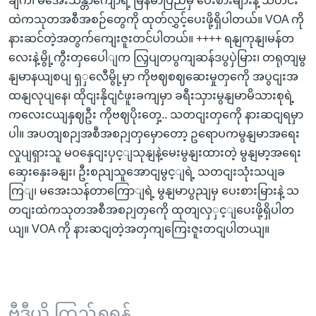
ချက်၊ မအေးသန္တာကျော်ရဲ့ မြန်မာပြည်မှ ပေးစားများနဲ့ သတင်း
ထဲကသုတအစီအစဉ်တွေကို ထုတ်လွှင့်ပေးဖို့ရှိပါတယ်။ VOA ကို
နားဆင်တဲ့အတွက်ကျေးဇူးတင်ပါတယ်။ ++++ ရနျကုနျ၊မန်တ
လေးနဲ့မွို့ကွီးတှပေေါျက လြှပျတပွကျဆန်ဒပွပှဲမြား၊ တရုတျမွ
နျမာနယျစပျ ရှှလေီမွို့မှာ ကိုဗဈစဈဆေးမှုတှကေို အပွငျးအ
ထနျလုပျနေ၊ ထိုငျးနိုငျငံဖူးခကျမှာ ခရီးသှားမွနျမာမိသားစုရဲ့
ကလေးငယျနှဈဦး ကိုဗဈပိုးတှေ့.. သတငျးတှကေို နားဆငျရမှာ
ပါ။ အပတျစဉျအစီအစဉျတှမှောတော့ ဥရောပကမွနျမာအရေး
လှုပျရှားသူ မဝနှေငျးပှင့ျသုနျနဲ့မေးမွနျးထားတဲ့ မွနျမာ့အရေး
ဆှေးနှေးခနျး၊ ဦးစညျသူအောငျမွင့ျရဲ့ သတငျးသုံးသပျခ
ကြျ၊ မအေးသန်တာကြောျရဲ့ မွနျမာပွညျမှ ပေးစားမြားနဲ့ သ
တငျးထဲကသုတအစီအစဉျတှကေို ထုတျလှှင့ျပေးဖို့ရှိပါတ
ယျ။ VOA ကို နားဆငျတဲ့အတှကျကြေးဇူးတငျပါတယျ။
ဗွီဒီယို ကြည့်ရှုရန်