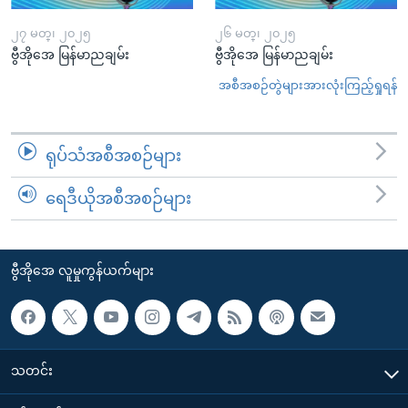
၂၇ မတ္၊ ၂၀၂၅
၂၆ မတ္၊ ၂၀၂၅
ဗွီအိုအေ မြန်မာညချမ်း
ဗွီအိုအေ မြန်မာညချမ်း
အစီအစဉ်တွဲများအားလုံးကြည့်ရှုရန်
ရုပ်သံအစီအစဉ်များ
ရေဒီယိုအစီအစဉ်များ
ဗွီအိုအေ လူမှုကွန်ယက်များ
သတင်း