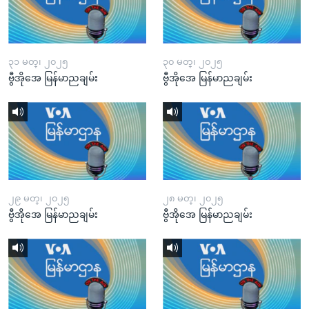
၃၁ မတ္၊ ၂၀၂၅
၃၀ မတ္၊ ၂၀၂၅
ဗွီအိုအေ မြန်မာညချမ်း
ဗွီအိုအေ မြန်မာညချမ်း
၂၉ မတ္၊ ၂၀၂၅
၂၈ မတ္၊ ၂၀၂၅
ဗွီအိုအေ မြန်မာညချမ်း
ဗွီအိုအေ မြန်မာညချမ်း