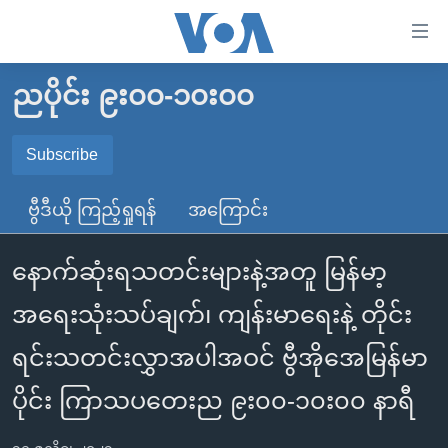
သုံး
ရ
လွယ်ကူ
ညပိုင်း ၉း၀၀-၁၀း၀၀
မူလစာမျက်နှာ
စေ
မြန်မာ
Subscribe
သည့်
SUBSCRIBE
ကမ္ဘာ့သတင်းများ
Link
ဗွီဒီယို ကြည့်ရှုရန်
အကြောင်း
ဗွီဒီယို
နိုင်ငံတကာ
များ
Spotify
သတင်းလွတ်လပ်ခွင့်
အမေရိကန်
ပင်မ
နောက်ဆုံးရသတင်းများနဲ့အတူ မြန်မာ့
ရပ်ဝန်းတခု လမ်းတခု အလွန်
တရုတ်
အကြောင်းအရာ
ရယူရန်
အရေးသုံးသပ်ချက်၊ ကျန်းမာရေးနဲ့ တိုင်း
သို့
အင်္ဂလိပ်စာလေ့လာမယ်
အစ္စရေး-ပါလက်စတိုင်း
ကျော်
ရင်းသတင်းလွှာအပါအဝင် ဗွီအိုအေမြန်မာ
အပတ်စဉ်ကဏ္ဍများ
အမေရိကန်သုံးအီဒီယံ
ကြည့်
ရေဒီယိုနှင့်ရုပ်သံ အချက်အလက်များ
မကြေးမုံရဲ့ အင်္ဂလိပ်စာ
ရေဒီယို
ပိုင်း ကြာသပတေးည ၉း၀၀-၁၀း၀၀ နာရီ
ရန်
ပင်မ
ရေဒီယို/တီဗွီအစီအစဉ်
ရုပ်ရှင်ထဲက အင်္ဂလိပ်စာ
တီဗွီ