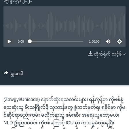
၁၅ ဇူလိုင္၊ ၂၀၂၁
အ
သုတပဒေသာ အင်္ဂလိပ်စာ
ညွန်း
Learning English
စာမျက်နှာ
သို့
ဗွီအိုအေ လူမှုကွန်ယက်များ
No media source currently available
ကျော်
ကြည့်
0:00
1:00:00
ရန်
ဘာသာစကားများ
တိုက်ရိုက် လင့်ခ်
ရှာဖွေ
ရန်
နေရာ
မျှဝေပါ
သို့
ကျော်
ရန်
(Zawgyi/Unicode) နောက်ဆုံးရသတင်းများ၊ ရန်ကုန်မှာ ကိုဗစ်နဲ့
သေဆုံးသူ မီးသင်္ဂြိုလ်ဖို့ သုသာန်တွေ ခွဲသတ်မှတ်ရ၊ ရခိုင်မှာ ကိုဗ
စ်ဆိုင်ရာစည်းကမ်း မလိုက်နာသူ ဖမ်းဆီး အရေးယူတော့မယ်၊
NLD ဦးဉာဏ်ဝင်း ကိုဗစ်ကြောင့် ICU မှာ ကုသမှုခံယူနေပြီး