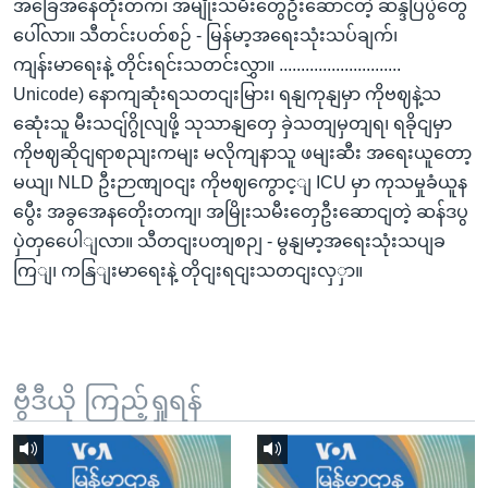
အခြေအနေတိုးတက်၊ အမျိုးသမီးတွေဦးဆောင်တဲ့ ဆန္ဒပြပွဲတွေ
ပေါ်လာ။ သီတင်းပတ်စဉ် - မြန်မာ့အရေးသုံးသပ်ချက်၊
ကျန်းမာရေးနဲ့ တိုင်းရင်းသတင်းလွှာ။ ............................
Unicode) နောကျဆုံးရသတငျးမြား၊ ရနျကုနျမှာ ကိုဗဈနဲ့သ
ဆေုံးသူ မီးသငျ်ဂွိုလျဖို့ သုသာနျတှေ ခှဲသတျမှတျရ၊ ရခိုငျမှာ
ကိုဗဈဆိုငျရာစညျးကမျး မလိုကျနာသူ ဖမျးဆီး အရေးယူတော့
မယျ၊ NLD ဦးဉာဏျဝငျး ကိုဗဈကွောင့ျ ICU မှာ ကုသမှုခံယူန
ပွေီး အခွအေနတေိုးတကျ၊ အမြိုးသမီးတှေဦးဆောငျတဲ့ ဆန်ဒပွ
ပှဲတှပေေါျလာ။ သီတငျးပတျစဉျ - မွနျမာ့အရေးသုံးသပျခ
ကြျ၊ ကနြျးမာရေးနဲ့ တိုငျးရငျးသတငျးလှှာ။
ဗွီဒီယို ကြည့်ရှုရန်