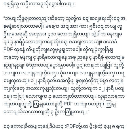
ဝနျရှိသူ တဦးကအခုလိုပွောပါတယျ။
“ဘယျလိုဖွဈတာလညျးဆိုတော့ သူတို့က စဈဆငျရေးထိုးစဈအ
နနေဲ့ဆငျလာတာပေါ့။ မနေ့က အငျအား ကား ၅စီးဝငျတယျ လူ
ဦးရအေရဆို အငျအား ၄၀၀ လောကျရှိတယျ။ အဲ့ဒါက မနကျခ
ငျး ၄ နာရီခှဲလောကျကနေ ထိုးစဈ စဆငျလာတယျ။ ဒသေခံ
PDF တှနေဲ့ ထိပျတိုကျတှေ့မှုဖွဈတာပေါ့။ တိုကျပှဲကွာခြိနျ
ကတော့ မနကျ ၄ နာရီလောကျနေ အခု ညနေ ၄ နာရီခှဲ လောကျမှ
နညျးနညျး စဲသှားတယျပွောရမှာပေါ့။ ပွငျးထနျတယျဗြ။ သူတို့
ဘကျက လကျနကျကွီးတှေ သုံးတယျ။ လကျနကျကွီးတှေ တရ
စပျထုတယျ။ ၁၂ နာရီ ဒုတိယအကွိမျ ဖွဈတဲ့တိုကျပှဲမှာ လကျန
ကျကွီးတှေ အသားကုနျသုံးတယျ။ သူတို့ဘကျက ၁၂ နာရီ ပတျ
ဝနျးကငြျလောကျက ၄ ယောကျထိထားတယျ။ လူနာလာကော
ကျတယျသူတို့ ကြှနျတောျတို့ PDF ဘကျကလညျး ကြှနျ
တောျသိသလောကျဆို ၃ ဦးကဆြုံးတယျ။”
စဈကောငျစီတပျတှနေဲ့ ဒီပဲယငျးPDFတို့ဟာ ပွီးခဲ့တဲ့ ဇှနျ ၈ ရကျ