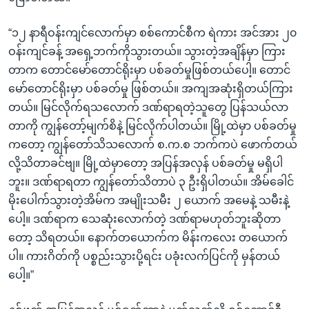
“၁၂ နာရီဝန်းကျင်လောက်မှာ စစ်ကောင်စီက ရဲကား အင်အား ၂၀
ဝန်းကျင်ခန့် အရှေ့ဘက်ကိုသွားတယ်။ သွားတဲ့အချိန်မှာ ကြား
တာက တောင်မော်တောင်ရိုးမှာ ပစ်ခတ်မှုဖြစ်တယ်ပေါ့။ တောင်
မော်တောင်ရိုးမှာ ပစ်ခတ်မှု ဖြစ်တယ်။ အကျအဆုံးရှိတယ်ကြား
တယ်။ မြင်လိုက်ရသလောက် ဒဏ်ရာရတဲ့သူတွေ ပြန်သယ်လာ
တာကို ကျွန်တော့်မျက်စိနဲ့ မြင်လိုက်ပါတယ်။ မြို့ထဲမှာ ပစ်ခတ်မှု
ကတော့ ကျွန်တော်သိသလောက် စ.က.စ ဘက်ကပဲ ဖောက်တယ်
လို့သိတာခင်ဗျ။ မြို့ထဲမှာတော့ အပြန်အလှန် ပစ်ခတ်မှု မရှိပါ
ဘူး။ ဒဏ်ရာရတာ ကျွန်တော်သိတာပဲ ၃ ဦးရှိပါတယ်။ အိမ်ခေါင်
မိုးပေါက်သွားတဲ့အိမ်က အမျိုးသမီး ၂ ယောက် အမေနဲ့ သမီးနဲ့
ပေါ့။ ဒဏ်ရာက သေဆုံးလောက်တဲ့ ဒဏ်ရာမဟုတ်ဘူးဆိုတာ
တော့ သိရတယ်။ နောက်တယောက်က မိန်းကလေး တယောက်
ပါ။ ကားဂိတ်ကို ပစ္စည်းသွားပို့ရင်း ပခုံးလက်ပြင်ကို မှန်တယ်
ပေါ့။”