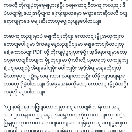
ကစလို့ တိုကျပှဲတှဖွေဈပှားခဲ့ပွီး စဈကောငျစီဘကျကလညျး ဒီ
ပဲယငျးမွို့နယျအပိုငျက ကြေးရှာတှမှော မကွာခဏဆိုသလို ဝငျ
ရောကျရှာဖှေ ဖမျးဆီးတာတှပွေုလုပျနပေါတယျ။
တဆကျတညျးမှာပဲ စဈကိုငျးတိုငျး ကောလငျးမွို့အထှကျက
တောငျပေါျမှာ ဒီကနေ့ နေ့လညျပိုငျးမှာ စဈကောငျစီတပျတှ
နေဲ့ ကောလငျး PDF တို့ တိုကျပှဲဖွဈပှားခဲ့ပွီး အဲ့ဒီနောကျမှာတော့
စဈကောငျစီတပျက မွို့တှငျးမှာ ဗုံးသီးလို့ ယူဆရတဲ့ လကျနကျ
နဲ့ ပဈခတျလို့ အိမျခေါငျမိုး ပေါကျပွီး အဲ့ဒီ့အိမျမှာနထေိုငျတဲ့
မိသားစုဝငျ၂ ဦးနဲ့ လမျးသှား လမျးလာတဦး ထိခိုကျဒဏျရာရ
တာတှေ ရှိခဲ့ပါတယျ။ ဒီအခွအေနကေိုတော့ ကောလငျးမွို့ခံတဦး
ကခုလို ပွောပါတယျ။
“၁၂ နာရီဝနျးကငြျလောကျမှာ စဈကောငျစီက ရဲကား အငျ
အား ၂၀ ဝနျးကငြျခန့ျ အရှေ့ဘကျကိုသှားတယျ။ သှားတဲ့အ
ခြိနျမှာ ကွားတာက တောငျမောျတောငျရိုးမှာ ပဈခတျမှုဖွဈတ
ယျပေါ့။ တောငျမောျတောငျရိုးမှာ ပဈခတျမှု ဖွဈတယျ။ အက