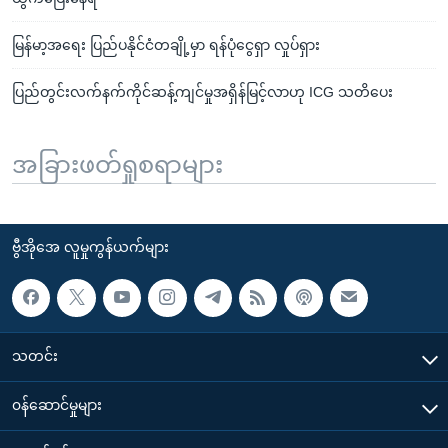
မြန်မာ့အရေး ပြည်ပနိုင်ငံတချို့မှာ ရန်ပုံငွေရှာ လှုပ်ရှား
ပြည်တွင်းလက်နက်ကိုင်ဆန့်ကျင်မှုအရှိန်မြင့်လာဟု ICG သတိပေး
အခြားဖတ်ရှုစရာများ
ဗွီအိုအေ လူမှုကွန်ယက်များ
သတင်း
၀န်ဆောင်မှုများ