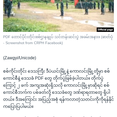
အ
သုတပဒေသာ အင်္ဂလိပ်စာ
ညွန်း
Learning English
စာမျက်နှာ
သို့
ဗွီအိုအေ လူမှုကွန်ယက်များ
ကျော်
ကြည့်
PDF တောင်ပိုင်းတိုင်းစစ်ဌာနချုပ် သင်တန်းဆင်းပွဲ အခမ်းအနား။ (ဓာတ်ပုံ
- Screenshot from CRPH Facebook)
ရန်
ဘာသာစကားများ
ရှာဖွေ
(Zawgyi/Unicode)
ရန်
နေရာ
စစ်ကိုင်းတိုင်း ဒေသကြီး ဒီပဲယင်းမြို့နဲ့ ကောလင်းမြို့တို့မှာ စစ်
သို့
ကောင်စီနဲ့ ဒေသခံ PDF တွေ တိုက်ပွဲဖြစ်ခဲ့ပါတယ်။ တိုက်ပွဲ
ကျော်
ကြောင့် ၂ ဖက် အကျအဆုံးရှိသလို ကောလင်းမြို့မှာဆိုရင် စစ်
ရန်
ကောင်စီဘက်က ပစ်ခတ်လို့ ဒေသခံတွေ ဒဏ်ရာရတာတွေ ရှိပါ
တယ်။ ဒီအကြောင်း အပြည့်အစုံ ရန်ကလာတဲ့သတင်းကိုကိုရန်နိုင်
ကပြောပြပါမယ်။