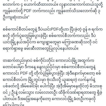
လောက်က ၄ ယောက်ထိထားတယ်။ လူနာလာကောက်တယ်သူတို့
ကျွန်တော်တို့ PDF ဘက်ကလည်း ကျွန်တော်သိသလောက်ဆို ၃
ဦးကျဆုံးတယ်။”
စစ်ကောင်စီတပ်တွေနဲ့ ဒီပဲယင်းPDFတို့ဟာ ပြီးခဲ့တဲ့ ဇွန် ၈ ရက်က
စလို့ တိုက်ပွဲတွေဖြစ်ပွားခဲ့ပြီး စစ်ကောင်စီဘက်ကလည်း ဒီပဲ
ယင်းမြို့နယ်အပိုင်က ကျေးရွာတွေမှာ မကြာခဏဆိုသလို ဝင်
ရောက်ရှာဖွေ ဖမ်းဆီးတာတွေပြုလုပ်နေပါတယ်။
တဆက်တည်းမှာပဲ စစ်ကိုင်းတိုင်း ကောလင်းမြို့အထွက်က
တောင်ပေါ်မှာ ဒီကနေ့ နေ့လည်ပိုင်းမှာ စစ်ကောင်စီတပ်တွေနဲ့
ကောလင်း PDF တို့ တိုက်ပွဲဖြစ်ပွားခဲ့ပြီး အဲ့ဒီနောက်မှာတော့ စစ်
ကောင်စီတပ်က မြို့တွင်းမှာ ဗုံးသီးလို့ ယူဆရတဲ့ လက်နက်နဲ့
ပစ်ခတ်လို့ အိမ်ခေါင်မိုး ပေါက်ပြီး အဲ့ဒီ့အိမ်မှာနေထိုင်တဲ့ မိသားစု
ဝင်၂ ဦးနဲ့ လမ်းသွား လမ်းလာတဦး ထိခိုက်ဒဏ်ရာရတာတွေ ရှိခဲ့
ပါတယ်။ ဒီအခြေအနေကိုတော့ ကောလင်းမြို့ခံတဦးကခုလို
ပြောပါတယ်။