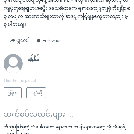
ဈကောငျစီတပျတှနေဲ့ ဒသေခံ PDF တှေ မကွာခဏ ဆိုသလို တို
ကျပှဲတှဖွေဈပှားနပွေီး ဒသေခံတှကေ ရရာလကျနကျစှဲကိုငျပွီး စ
ဈတပျက အာဏာသိမျးတာကို ဆန့ျကငြျနကွေတာလညျး ဖွ
ဈပါတယျ။
မျှဝေပါ
Follow us
ရန်နိုင်
This item is part of
မြန်မာ
ရေဒီယို
ဆက်စပ်သတင်းများ ...
တိုက်ပွဲဖြစ်ခဲ့တဲ့ သံပေါက်ကျေးရွာနားက တခြားရွာသားတွေ အိုးအိမ်စွန့်
ထွက်ပြေးနေရ