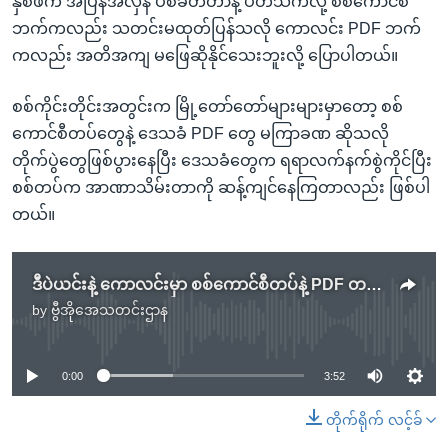
နှစ်ဖက် အပြန်အလှန် ပစ်ခတ်တာနဲ့ ပတ်သက်လို့ စစ်ကောင်စီ
ဘက်ကလည်း သတင်းမထုတ်ပြန်သလို ကောလင်း PDF ဘက်
ကလည်း အတိအကျ မဖြေဆိုနိုင်သေးဘူးလို့ ပြောပါတယ်။
စစ်ကိုင်းတိုင်းအတွင်းက မြို့တော်တော်များများမှာတော့ စစ်
ကောင်စီတပ်တွေနဲ့ ဒေသခံ PDF တွေ မကြာခဏ ဆိုသလို
တိုက်ပွဲတွေဖြစ်ပွားနေပြီး ဒေသခံတွေက ရရာလက်နက်စွဲကိုင်ပြီး
စစ်တပ်က အာဏာသိမ်းတာကို ဆန့်ကျင်နေကြတာလည်း ဖြစ်ပါ
တယ်။
ဒီပဲယင်းနဲ့ ကောလင်းမှာ စစ်ကောင်စီတပ်နဲ့ PDF တပ် တိုက်ပွဲဖြစ်
by
ဗွီအိုအေသတင်းဌာန
No media source currently available
0:00
3:52
တိုက်ရိုက် လင့်ခ်