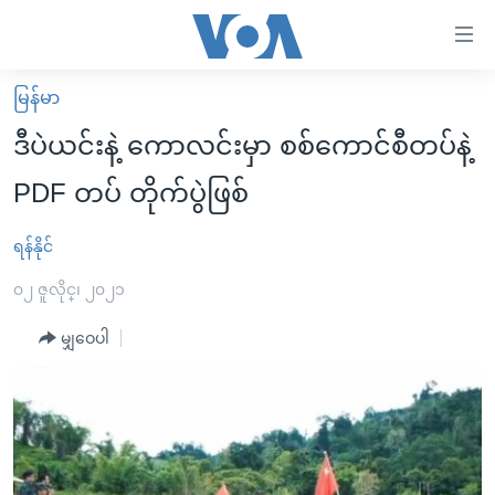
သုံး
ရ
လွယ်ကူ
မြန်မာ
မူလစာမျက်နှာ
စေ
ဒီပဲယင်းနဲ့ ကောလင်းမှာ စစ်ကောင်စီတပ်နဲ့
မြန်မာ
သည့်
PDF တပ် တိုက်ပွဲဖြစ်
ကမ္ဘာ့သတင်းများ
Link
ဗွီဒီယို
နိုင်ငံတကာ
ရန်နိုင်
များ
သတင်းလွတ်လပ်ခွင့်
အမေရိကန်
၀၂ ဇူလိုင္၊ ၂၀၂၁
ပင်မ
ရပ်ဝန်းတခု လမ်းတခု အလွန်
တရုတ်
အကြောင်းအရာ
မျှဝေပါ
သို့
အင်္ဂလိပ်စာလေ့လာမယ်
အစ္စရေး-ပါလက်စတိုင်း
ကျော်
အပတ်စဉ်ကဏ္ဍများ
အမေရိကန်သုံးအီဒီယံ
ကြည့်
ရေဒီယိုနှင့်ရုပ်သံ အချက်အလက်များ
မကြေးမုံရဲ့ အင်္ဂလိပ်စာ
ရေဒီယို
ရန်
ပင်မ
ရေဒီယို/တီဗွီအစီအစဉ်
ရုပ်ရှင်ထဲက အင်္ဂလိပ်စာ
တီဗွီ