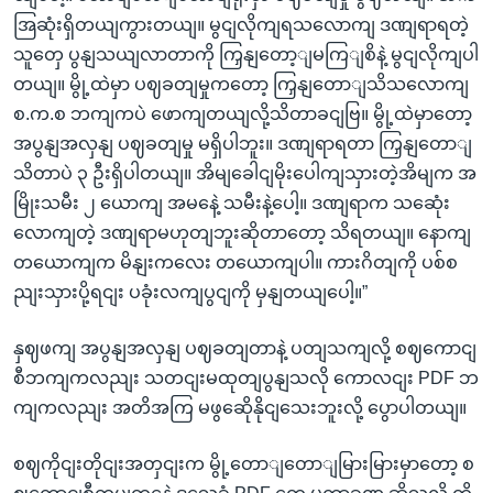
အြဆုံးရှိတယျကွားတယျ။ မွငျလိုကျရသလောကျ ဒဏျရာရတဲ့
သူတှေ ပွနျသယျလာတာကို ကြှနျတော့ျမကြျစိနဲ့ မွငျလိုကျပါ
တယျ။ မွို့ထဲမှာ ပဈခတျမှုကတော့ ကြှနျတောျသိသလောကျ
စ.က.စ ဘကျကပဲ ဖောကျတယျလို့သိတာခငျဗြ။ မွို့ထဲမှာတော့
အပွနျအလှနျ ပဈခတျမှု မရှိပါဘူး။ ဒဏျရာရတာ ကြှနျတောျ
သိတာပဲ ၃ ဦးရှိပါတယျ။ အိမျခေါငျမိုးပေါကျသှားတဲ့အိမျက အ
မြိုးသမီး ၂ ယောကျ အမနေဲ့ သမီးနဲ့ပေါ့။ ဒဏျရာက သဆေုံး
လောကျတဲ့ ဒဏျရာမဟုတျဘူးဆိုတာတော့ သိရတယျ။ နောကျ
တယောကျက မိနျးကလေး တယောကျပါ။ ကားဂိတျကို ပစ်စ
ညျးသှားပို့ရငျး ပခုံးလကျပွငျကို မှနျတယျပေါ့။”
နှဈဖကျ အပွနျအလှနျ ပဈခတျတာနဲ့ ပတျသကျလို့ စဈကောငျ
စီဘကျကလညျး သတငျးမထုတျပွနျသလို ကောလငျး PDF ဘ
ကျကလညျး အတိအကြ မဖွဆေိုနိုငျသေးဘူးလို့ ပွောပါတယျ။
စဈကိုငျးတိုငျးအတှငျးက မွို့တောျတောျမြားမြားမှာတော့ စ