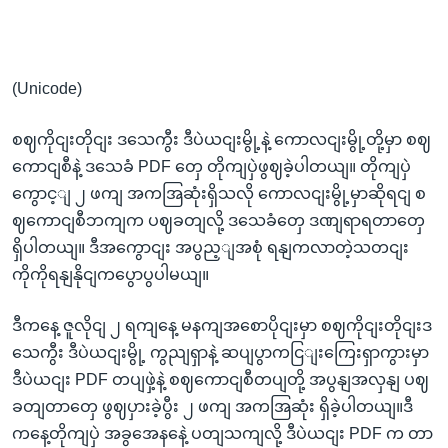
(Unicode)
စဈကိုငျးတိုငျး ဒသေကွီး ဒီပဲယငျးမွို့နဲ့ ကောလငျးမွို့တို့မှာ စဈ
ကောငျစီနဲ့ ဒသေခံ PDF တှေ တိုကျပှဲဖွဈခဲ့ပါတယျ။ တိုကျပှဲ
ကွောင့ျ ၂ ဖကျ အကအြဆုံးရှိသလို ကောလငျးမွို့မှာဆိုရငျ စ
ဈကောငျစီဘကျက ပဈခတျလို့ ဒသေခံတှေ ဒဏျရာရတာတှေ
ရှိပါတယျ။ ဒီအကွောငျး အပွည့ျအစုံ ရနျကလာတဲ့သတငျး
ကိုကိုရနျနိုငျကပွောပွပါမယျ။
ဒီကနေ့ ဇူလိုငျ ၂ ရကျနေ့ မနကျအစောပိုငျးမှာ စဈကိုငျးတိုငျးဒ
သေကွီး ဒီပဲယငျးမွို့ ကွညျရှာနဲ့ ဆပျပွာကငြျးကြေးရှာကွားမှာ
ဒီပဲယငျး PDF တပျဖှဲ့နဲ့ စဈကောငျစီတပျတို့ အပွနျအလှနျ ပဈ
ခတျတာတှေ ဖွဈပှားခဲ့ပွီး ၂ ဖကျ အကအြဆုံး ရှိခဲ့ပါတယျ။ဒီ
ကနေ့တိုကျပှဲ အခွအေနနေဲ့ ပတျသကျလို့ ဒီပဲယငျး PDF က တာ