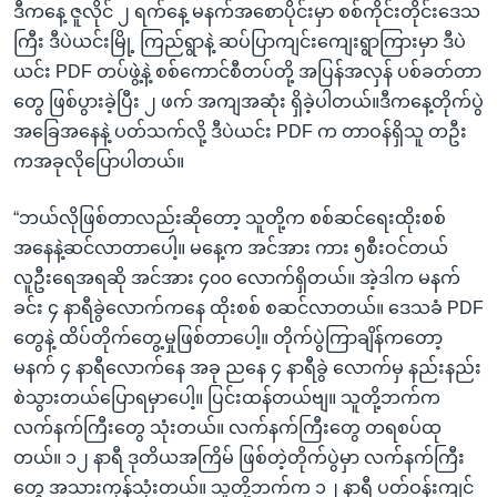
ဒီကနေ့ ဇူလိုင် ၂ ရက်နေ့ မနက်အစောပိုင်းမှာ စစ်ကိုင်းတိုင်းဒေသ
ကြီး ဒီပဲယင်းမြို့ ကြည်ရွာနဲ့ ဆပ်ပြာကျင်းကျေးရွာကြားမှာ ဒီပဲ
ယင်း PDF တပ်ဖွဲ့နဲ့ စစ်ကောင်စီတပ်တို့ အပြန်အလှန် ပစ်ခတ်တာ
တွေ ဖြစ်ပွားခဲ့ပြီး ၂ ဖက် အကျအဆုံး ရှိခဲ့ပါတယ်။ဒီကနေ့တိုက်ပွဲ
အခြေအနေနဲ့ ပတ်သက်လို့ ဒီပဲယင်း PDF က တာဝန်ရှိသူ တဦး
ကအခုလိုပြောပါတယ်။
“ဘယ်လိုဖြစ်တာလည်းဆိုတော့ သူတို့က စစ်ဆင်ရေးထိုးစစ်
အနေနဲ့ဆင်လာတာပေါ့။ မနေ့က အင်အား ကား ၅စီးဝင်တယ်
လူဦးရေအရဆို အင်အား ၄၀၀ လောက်ရှိတယ်။ အဲ့ဒါက မနက်
ခင်း ၄ နာရီခွဲလောက်ကနေ ထိုးစစ် စဆင်လာတယ်။ ဒေသခံ PDF
တွေနဲ့ ထိပ်တိုက်တွေ့မှုဖြစ်တာပေါ့။ တိုက်ပွဲကြာချိန်ကတော့
မနက် ၄ နာရီလောက်နေ အခု ညနေ ၄ နာရီခွဲ လောက်မှ နည်းနည်း
စဲသွားတယ်ပြောရမှာပေါ့။ ပြင်းထန်တယ်ဗျ။ သူတို့ဘက်က
လက်နက်ကြီးတွေ သုံးတယ်။ လက်နက်ကြီးတွေ တရစပ်ထု
တယ်။ ၁၂ နာရီ ဒုတိယအကြိမ် ဖြစ်တဲ့တိုက်ပွဲမှာ လက်နက်ကြီး
တွေ အသားကုန်သုံးတယ်။ သူတို့ဘက်က ၁၂ နာရီ ပတ်ဝန်းကျင်