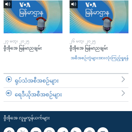
၂၇ မတ္၊ ၂၀၂၅
၂၆ မတ္၊ ၂၀၂၅
ဗွီအိုအေ မြန်မာညချမ်း
ဗွီအိုအေ မြန်မာညချမ်း
အစီအစဉ်တွဲများအားလုံးကြည့်ရှုရန်
ရုပ်သံအစီအစဉ်များ
ရေဒီယိုအစီအစဉ်များ
ဗွီအိုအေ လူမှုကွန်ယက်များ