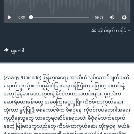
အ
No media source currently available
သုတပဒေသာ အင်္ဂလိပ်စာ
ညွန်း
Learning English
စာမျက်နှာ
0:00
59:59
သို့
ဗွီအိုအေ လူမှုကွန်ယက်များ
တိုက်ရိုက် လင့်ခ်
ကျော်
ကြည့်
ရန်
မျှဝေပါ
ဘာသာစကားများ
ရှာဖွေ
ရန်
နေရာ
(Zawgyi/Unicode) မြန်မာ့အရေး အာဆီယံလုပ်ဆောင်ချက် မထိ
သို့
ရောက်ဘူးလို့ စင်္ကာပူနိုင်ငံခြားရေးဝန်ကြီးက ပြောတဲ့သတင်းနဲ့
ကျော်
အတူ မြန်မာ၊ ဒေသတွင်းနဲ့ နိုင်ငံတကာသတင်းများ၊ ပုဂ္ဂလိက
ရန်
ဆေးရုံဆေးခန်းတွေ အခကြေးငွေယူပြီး ကိုဗစ်ကာကွယ်ဆေး
ထိုးတာ ခွင့်ပြုဖို့ စစ်ကောင်စီက စီစဉ်နေ၊ ကိုဗစ်ကပ်ရောဂါအရေး
ကူညီနေသူတွေ ဘာတွေရင်ဆိုင်နေရသလဲ၊ မီဇိုရမ်ဘက်ရောက်
နေတဲ့ မြန်မာဒုက္ခသည်တွေ ကိုဗစ်ကာကွယ်ဆေး ထိုးခွင့်ရ၊ ဖယ်ခုံ