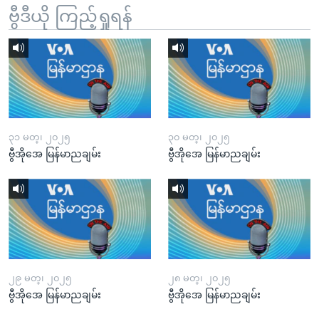
ဗွီဒီယို ကြည့်ရှုရန်
၃၁ မတ္၊ ၂၀၂၅
၃၀ မတ္၊ ၂၀၂၅
ဗွီအိုအေ မြန်မာညချမ်း
ဗွီအိုအေ မြန်မာညချမ်း
၂၉ မတ္၊ ၂၀၂၅
၂၈ မတ္၊ ၂၀၂၅
ဗွီအိုအေ မြန်မာညချမ်း
ဗွီအိုအေ မြန်မာညချမ်း