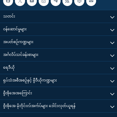
သတင်း
၀န်ဆောင်မှုများ
အပတ်စဉ်ကဏ္ဍများ
အင်္ဂလိပ်သင်ခန်းစာများ
ရေဒီယို
ရုပ်သံအစီအစဉ်နှင့် ဗွီဒီယိုကဏ္ဍများ
ဗွီအိုအေအကြောင်း
ဗွီအိုအေ မိုဘိုင်းလ်အက်ပ်များ ဒေါင်းလုတ်ယူရန်