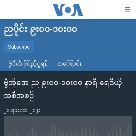
သုံး
ရ
လွယ်ကူ
ညပိုင်း ၉း၀၀-၁၀း၀၀
မူလစာမျက်နှာ
စေ
မြန်မာ
Subscribe
သည့်
SUBSCRIBE
ကမ္ဘာ့သတင်းများ
Link
ဗွီဒီယို ကြည့်ရှုရန်
အကြောင်း
ဗွီဒီယို
နိုင်ငံတကာ
များ
Spotify
သတင်းလွတ်လပ်ခွင့်
အမေရိကန်
ပင်မ
ဗွီအိုအေ ည ၉း၀၀-၁၀း၀၀ နာရီ ရေဒီယို
ရပ်ဝန်းတခု လမ်းတခု အလွန်
တရုတ်
အကြောင်းအရာ
ရယူရန်
အစီအစဉ်
သို့
အင်္ဂလိပ်စာလေ့လာမယ်
အစ္စရေး-ပါလက်စတိုင်း
ကျော်
အပတ်စဉ်ကဏ္ဍများ
အမေရိကန်သုံးအီဒီယံ
၂၀ ၾသဂုတ္၊ ၂၀၂၁
ကြည့်
ရေဒီယိုနှင့်ရုပ်သံ အချက်အလက်များ
မကြေးမုံရဲ့ အင်္ဂလိပ်စာ
ရေဒီယို
ရန်
ပင်မ
ရေဒီယို/တီဗွီအစီအစဉ်
ရုပ်ရှင်ထဲက အင်္ဂလိပ်စာ
တီဗွီ