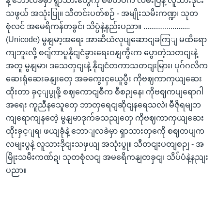
နဲ့ ဘော်လခဲမှာ ရွာသားတွေကို စစ်တပ်က လမ်းပြနဲ့ လူသားဒိုင်း
သဖွယ် အသုံးပြု။ သီတင်းပတ်စဉ် - အမျိုးသမီးကဏ္ဍ၊ သုတ
စုံလင် အမေရိကန်တခွင်၊ သိပ္ပံနဲ့နည်းပညာ။ ........................
(Unicode) မွနျမာ့အရေး အာဆီယံလုပျဆောငျခကြျ မထိရော
ကျဘူးလို့ စငျ်ကာပူနိုငျငံခွားရေးဝနျကွီးက ပွောတဲ့သတငျးနဲ့
အတူ မွနျမာ၊ ဒသေတှငျးနဲ့ နိုငျငံတကာသတငျးမြား၊ ပုဂ်ဂလိက
ဆေးရုံဆေးခနျးတှေ အခကွေးငှယေူပွီး ကိုဗဈကာကှယျဆေး
ထိုးတာ ခှင့ျပွုဖို့ စဈကောငျစီက စီစဉျနေ၊ ကိုဗဈကပျရောဂါ
အရေး ကူညီနသေူတှေ ဘာတှရေငျဆိုငျနရေသလဲ၊ မီဇိုရမျဘ
ကျရောကျနတေဲ့ မွနျမာဒုက်ခသညျတှေ ကိုဗဈကာကှယျဆေး
ထိုးခှင့ျရ၊ ဖယျခုံနဲ့ ဘောျလခဲမှာ ရှာသားတှကေို စဈတပျက
လမျးပွနဲ့ လူသားဒိုငျးသဖှယျ အသုံးပွု။ သီတငျးပတျစဉျ - အ
မြိုးသမီးကဏ်ဍ၊ သုတစုံလငျ အမရေိကနျတခှငျ၊ သိပ်ပံနဲ့နညျး
ပညာ။