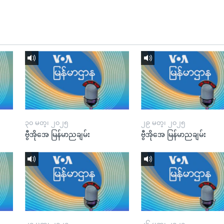
၃၀ မတ္၊ ၂၀၂၅
၂၉ မတ္၊ ၂၀၂၅
ဗွီအိုအေ မြန်မာညချမ်း
ဗွီအိုအေ မြန်မာညချမ်း