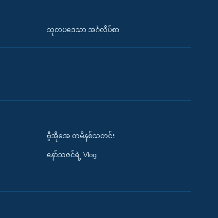
သုတပဒေသာ အင်္ဂလိပ်စာ
ဗွီအိုအေ တမိနစ်သတင်း
နော်သဇင်ရဲ့ Vlog