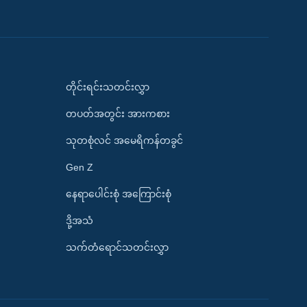
တိုင်းရင်းသတင်းလွှာ
တပတ်အတွင်း အားကစား
သုတစုံလင် အမေရိကန်တခွင်
Gen Z
နေရာပေါင်းစုံ အကြောင်းစုံ
ဒို့အသံ
သက်တံရောင်သတင်းလွှာ