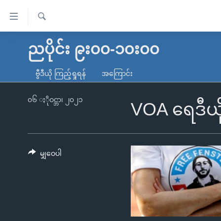
သုံး
ရ
ရှာဖွေ
လွယ်ကူ
မူလစာမျက်နှာ
ညပိုင်း ၉း၀၀-၁၀း၀၀
ရ
စေ
မြန်မာ
လာ
ဗွီဒီယို ကြည့်ရှုရန်
အကြောင်း
သည့်
ဒ်
ကမ္ဘာ့သတင်းများ
Link
ဗွီဒီယို
နိုင်ငံတကာ
၀၆ ႏိုဝင္ဘာ၊ ၂၀၂၁
VOA ရေဒီယိ
များ
သတင်းလွတ်လပ်ခွင့်
အမေရိကန်
ပင်မ
ရပ်ဝန်းတခု လမ်းတခု အလွန်
တရုတ်
အကြောင်းအရာ
အင်္ဂလိပ်စာလေ့လာမယ်
အစ္စရေး-ပါလက်စတိုင်း
မျှဝေပါ
သို့
အပတ်စဉ်ကဏ္ဍများ
အမေရိကန်သုံးအီဒီယံ
ကျော်
ကြည့်
ရေဒီယိုနှင့်ရုပ်သံ အချက်အလက်များ
မကြေးမုံရဲ့ အင်္ဂလိပ်စာ
ရေဒီယို
ရန်
ရေဒီယို/တီဗွီအစီအစဉ်
ရုပ်ရှင်ထဲက အင်္ဂလိပ်စာ
တီဗွီ
ပင်မ