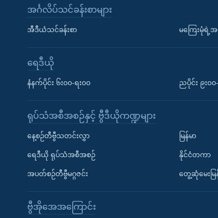
အင်္ဂလိပ်သင်ခန်းစာများ
အီဒီယံသင်ခန်းစာ
မကြေးမုံရဲ့အင
ရေဒီယို
နံနက်ပိုင်း ၆း၀၀-ရး၀၀
ညပိုင်း ၉း၀
ရုပ်သံအစီအစဉ်နှင့် ဗွီဒီယိုကဏ္ဍများ
နေ့စဉ်တီဗွီသတင်းလွှာ
မြန်မာ
ရေဒီယို ရုပ်သံအစီအစဉ်
နိုင်ငံတကာ
အပတ်စဉ်တီဗွီမဂ္ဂဇင်း
တွေ့ဆုံမေးမြန
ဗွီအိုအေအကြောင်း