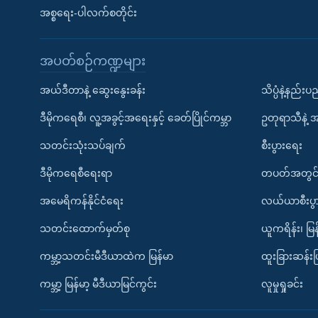
အစ္စရေး-ပါလက်စတိုင်း
အပတ်စဉ်ကဏ္ဍများ
အယ်ဒီတာနဲ့ ဆွေးနွေးခန်း
သိပ္ပံနဲ့နည်း
ဒီမိုကရေစီ၊ လူ့အခွင့်အရေးနှင့် ခေတ်ပြိုင်ကမ္ဘာ
ဥတုရာသီနဲ့ 
သတင်းသုံးသပ်ချက်
စီးပွားရေး
ဒီမိုကရေစီရေးရာ
တပတ်အတွင်
အမေရိကန်နိုင်ငံရေး
လယ်ယာစီးပွ
သတင်းထောက်မှတ်စု
ယူကရိန်း၊ မြန
ကမ္ဘာ့သတင်းမီဒီယာထဲက မြန်မာ
ထူးခြားဆန်း
ကမ္ဘာ့ မြန်မာ့ မီဒီယာမြင်ကွင်း
လူမှုရှုခင်း