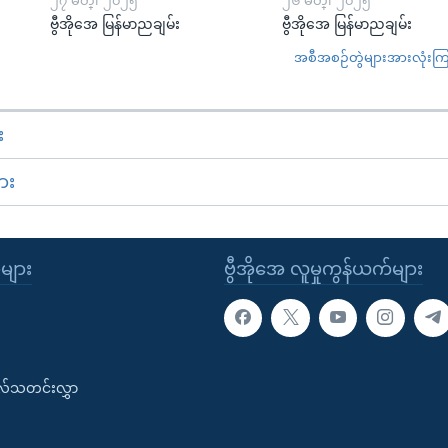
၂၇ မတ္၊ ၂၀၂၅
၂၆ မတ္၊ ၂၀၂၅
ဗွီအိုအေ မြန်မာညချမ်း
ဗွီအိုအေ မြန်မာညချမ်း
အစီအစဉ်တွဲများအားလုံးကြည့
း
ား
ုများ
ဗွီအိုအေ လူမှုကွန်ယက်များ
းလ်သတင်းလွှာ