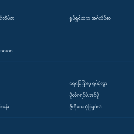
်္ဂလိပ်စာ
ရုပ်ရှင်ထဲက အင်္ဂလိပ်စာ
၀-၁၀း၀၀
ရေမြေခြားမှ ရုပ်ပုံလွှာ
ပိုလီဂရပ်ဖ်.အင်ဖို
်းခန်း
ဗွီအိုအေ ပုံပြရုပ်သံ