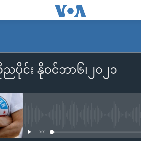
SUBSCRIBE
ုညပိုင်း နိုဝင်ဘာ၆၊၂၀၂၁
Apple Podcasts
Spotify
ရယူရန်
No media source currently availa
0:00