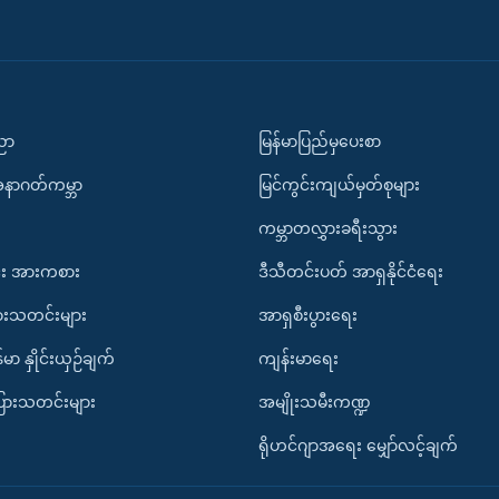
ပညာ
မြန်မာပြည်မှပေးစာ
အနာဂတ်ကမ္ဘာ
မြင်ကွင်းကျယ်မှတ်စုများ
ကမ္ဘာတလွှားခရီးသွား
း အားကစား
ဒီသီတင်းပတ် အာရှနိုင်ငံရေး
ားသတင်းများ
အာရှစီးပွားရေး
်မာ နှိုင်းယှဉ်ချက်
ကျန်းမာရေး
ပြားသတင်းများ
အမျိုးသမီးကဏ္ဍ
ရိုဟင်ဂျာအရေး မျှော်လင့်ချက်