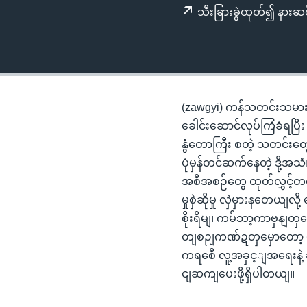
သုတပဒေသာ အင်္ဂလိပ်စာ
အ
သီးခြားခွဲထုတ်၍ နားဆင
ညွန်း
စာမျက်နှာ
သို့
ကျော်
ကြည့်
(zawgyi) ကန်သတင်းသမား Den
ရန်
ခေါင်းဆောင်လုပ်ကြံခံရပြီး 
ရှာဖွေ
နွံတောကြီး စတဲ့ သတင်းတ
ရန်
ပုံမှန်တင်ဆက်နေတဲ့ ဒို့အသံ
နေရာ
အစီအစဉ်တွေ ထုတ်လွှင့်တ
သို့
မှုစှဲဆိုမှု လှဲမှားနတေယျလိ
ကျော်
စိုးရိမျ၊ ကမ်ဘာ့ကာဗှနျတ
ရန်
တျစဉျကဏ်ဍတှမှောတော့ မွ
ကရစေီ လူ့အခှင့ျအရေးနဲ
ငျဆကျပေးဖို့ရှိပါတယျ။