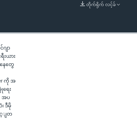
တိုက်ရိုက် လင့်ခ်
EMBED
င်ဂျာ
ေးရီးယား
အနေတွေ
r ကို အ
ွုံရေး
တူ အပ
ဒီမို
ှင့ျတ