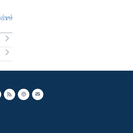
်ရှုရန်