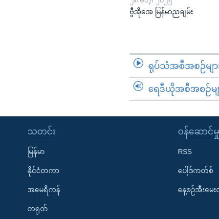
၂၈ မတ္၊ ၂၀၂၅
ဗွီအိုအေ မြန်မာညချမ်း
ရုပ်သံအစီအစဉ်မျာ
ရေဒီယိုအစီအစဉ်မျ
သတင်း
၀န်ဆောင်မှ
မြန်မာ
RSS
နိုင်ငံတကာ
ပေါ့ဒ်ကတ်စ်
အမေရိကန်
နေ့စဉ်အီးမေ
တရုတ်