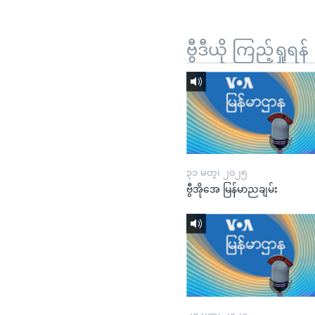
ဗွီဒီယို ကြည့်ရှုရန်
၃၁ မတ္၊ ၂၀၂၅
ဗွီအိုအေ မြန်မာညချမ်း