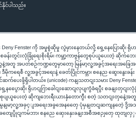
်နိုင်ပါသည်။
y Fenster ကို အမှုစွဲဆိုမှု လွဲမှားနေတယ်လို့ ရှေ့နေပြောဆို၊ ရိုဟ
စခန်းတွင်းလုံခြုံရေးစိုးရိမ်၊ ကမ္ဘာ့ကာဗွန်တွေစုပ်ယူပေးတဲ့ ဆိုက်ဘ
ွေနဲ့အတူ အပတ်စဉ်ကဏ္ဍတွေမှာတော့ မြန်မာ့လူ့အခွင့်အရေးအခြေ
၊ ဒီမိုကရေစီ လူ့အခွင့်အရေးနဲ့ ခေတ်ပြိုင်ကမ္ဘာ၊ စနေည ဆွေးနွေးခန်း
င်ဆက်ပေးဖို့ရှိပါတယ်။ (unicode) ကနျသတငျးသမား Deny Fenste
ု့ ရှေ့နပွေောဆို၊ ရိုဟငျဂြာခေါငျးဆောငျလုပျကွံခံရပွီး စခနျးတှငျးလုံခ
ှစေုပျယူပေးတဲ့ ဆိုကျဘေးရီးယားနှံတောကွီး စတဲ့ သတငျးတှနေဲ့အ
နျမာ့လူ့အခှင့ျအရေးအခွအေနတှေေ ပုံမှနျတငျဆကျနတေဲ့ ဒို့အသံ၊ 
့ ခတျေပွိုငျကမ်ဘာ၊ စနညေ ဆှေးနှေးခနျးအစီအစဉျတှေ ထုတျလှ