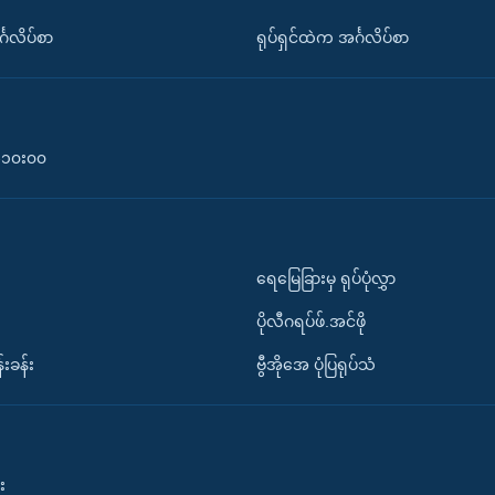
်္ဂလိပ်စာ
ရုပ်ရှင်ထဲက အင်္ဂလိပ်စာ
၀-၁၀း၀၀
ရေမြေခြားမှ ရုပ်ပုံလွှာ
ပိုလီဂရပ်ဖ်.အင်ဖို
်းခန်း
ဗွီအိုအေ ပုံပြရုပ်သံ
း