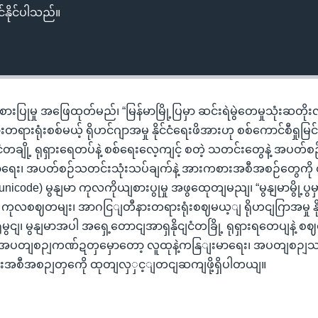
်နိုင်ပါသည်။
းပြုမှု အဖြေထုတ်မည်၊ “မြန်မာမြို့ပြမှာ ဆင်းရဲမွဲတေမှုသုံးဆတိုးလ
ားရုံးစစ်မယ့် ရိုဟင်ဂျာအမှု နိုင်ငံရေးဖိအားဟု စစ်ကောင်စီရှုမြင်
ံတချို့ ရုရှားရေတပ်နဲ့ စစ်ရေးလေ့ကျင့် စတဲ့ သတင်းတွေနဲ့ အပတ်စ
းမာရေး၊ အပတ်စဉ်သတင်းသုံးသပ်ချက်နဲ့ အားကစားအစီအစဉ်တွေကို
 (unicode) မွနျမာ ကုလကိုယျစားပွုမှု အဖွထေုတျမညျ၊ “မွနျမာမွို့ပွ
ုငျ” ကုလစဈတမျး၊ အာဂငြျတီနားတရားရုံးစဈမယ့ျ ရိုဟငျဂြာအမှု နို
ွငျ၊ မွနျမာအပါ အရှေ့တောငျအာရှနိုငျငံတခြို့ ရုရှားရတေပျနဲ့ 
ဲ့ အပတျစဉျကဏ်ဍတှမှောတော့ လူထုနဲ့ကနြျးမာရေး၊ အပတျစဉျ
းအစီအစဉျတှကေို ထုတျလှှင့ျတငျဆကျဖို့ရှိပါတယျ။