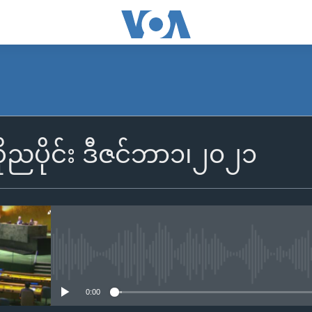
SUBSCRIBE
ုညပိုင်း ဒီဇင်ဘာ၁၊၂၀၂၁
Apple Podcasts
Spotify
ရယူရန်
No media source currently availa
0:00