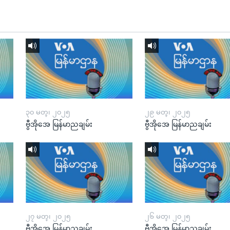
၃၀ မတ္၊ ၂၀၂၅
၂၉ မတ္၊ ၂၀၂၅
ဗွီအိုအေ မြန်မာညချမ်း
ဗွီအိုအေ မြန်မာညချမ်း
၂၇ မတ္၊ ၂၀၂၅
၂၆ မတ္၊ ၂၀၂၅
ဗွီအိုအေ မြန်မာညချမ်း
ဗွီအိုအေ မြန်မာညချမ်း