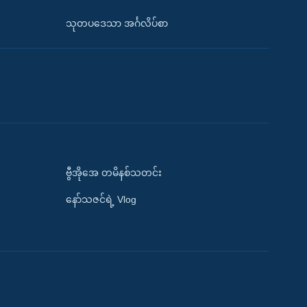
သုတပဒေသာ အင်္ဂလိပ်စာ
ဗွီအိုအေ တမိနစ်သတင်း
နော်သဇင်ရဲ့ Vlog