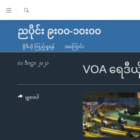
သုံး
ရ
ရှာဖွေ
လွယ်ကူ
မူလစာမျက်နှာ
ညပိုင်း ၉း၀၀-၁၀း၀၀
ရ
စေ
မြန်မာ
လာ
ဗွီဒီယို ကြည့်ရှုရန်
အကြောင်း
သည့်
ဒ်
ကမ္ဘာ့သတင်းများ
Link
ဗွီဒီယို
နိုင်ငံတကာ
၀၁ ဒီဇင္ဘာ၊ ၂၀၂၁
VOA ရေဒီယိ
များ
သတင်းလွတ်လပ်ခွင့်
အမေရိကန်
ပင်မ
ရပ်ဝန်းတခု လမ်းတခု အလွန်
တရုတ်
အကြောင်းအရာ
အင်္ဂလိပ်စာလေ့လာမယ်
အစ္စရေး-ပါလက်စတိုင်း
မျှဝေပါ
သို့
အပတ်စဉ်ကဏ္ဍများ
အမေရိကန်သုံးအီဒီယံ
ကျော်
ကြည့်
ရေဒီယိုနှင့်ရုပ်သံ အချက်အလက်များ
မကြေးမုံရဲ့ အင်္ဂလိပ်စာ
ရေဒီယို
ရန်
ရေဒီယို/တီဗွီအစီအစဉ်
ရုပ်ရှင်ထဲက အင်္ဂလိပ်စာ
တီဗွီ
ပင်မ