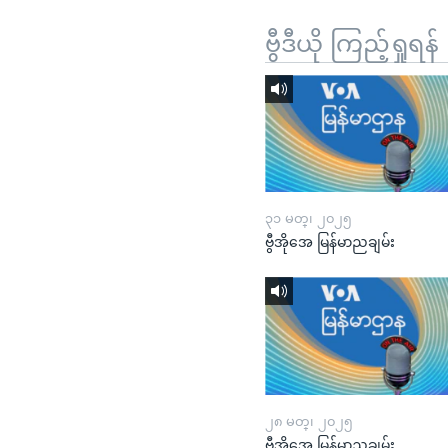
ဗွီဒီယို ကြည့်ရှုရန်
၃၁ မတ္၊ ၂၀၂၅
ဗွီအိုအေ မြန်မာညချမ်း
၂၈ မတ္၊ ၂၀၂၅
ဗွီအိုအေ မြန်မာညချမ်း