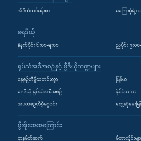
အီဒီယံသင်ခန်းစာ
မကြေးမုံရဲ့အင
ရေဒီယို
နံနက်ပိုင်း ၆း၀၀-ရး၀၀
ညပိုင်း ၉း၀
ရုပ်သံအစီအစဉ်နှင့် ဗွီဒီယိုကဏ္ဍများ
နေ့စဉ်တီဗွီသတင်းလွှာ
မြန်မာ
ရေဒီယို ရုပ်သံအစီအစဉ်
နိုင်ငံတကာ
အပတ်စဉ်တီဗွီမဂ္ဂဇင်း
တွေ့ဆုံမေးမြန
ဗွီအိုအေအကြောင်း
ဌာနမိတ်ဆက်
မီတာလှိုင်းမျာ