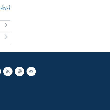
်ရှုရန်