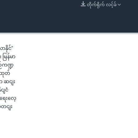
တိုက်ရိုက် လင့်ခ်
EMBED
ာနိုင်”
၊ မြန်မာ
ဉ်ကဏ္ဍ
 ထုတ်
မှာ ဆငျး
ငျငံ
စဈရေးလေ့
သတငျး