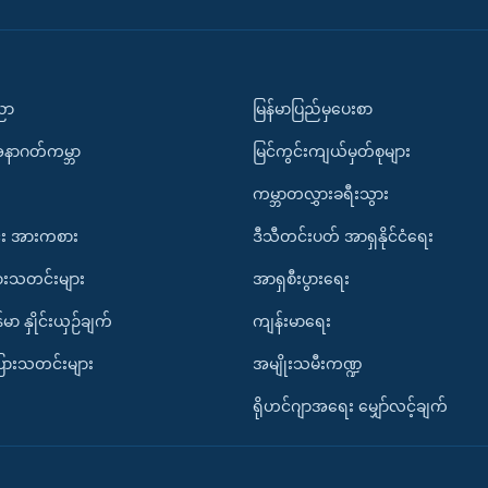
ပညာ
မြန်မာပြည်မှပေးစာ
အနာဂတ်ကမ္ဘာ
မြင်ကွင်းကျယ်မှတ်စုများ
ကမ္ဘာတလွှားခရီးသွား
း အားကစား
ဒီသီတင်းပတ် အာရှနိုင်ငံရေး
ားသတင်းများ
အာရှစီးပွားရေး
်မာ နှိုင်းယှဉ်ချက်
ကျန်းမာရေး
ပြားသတင်းများ
အမျိုးသမီးကဏ္ဍ
ရိုဟင်ဂျာအရေး မျှော်လင့်ချက်