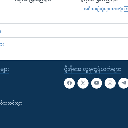
အစီအစဉ်တွဲများအားလုံးကြည့
း
ား
ုများ
ဗွီအိုအေ လူမှုကွန်ယက်များ
းလ်သတင်းလွှာ