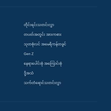
တိုင်းရင်းသတင်းလွှာ
တပတ်အတွင်း အားကစား
သုတစုံလင် အမေရိကန်တခွင်
Gen Z
နေရာပေါင်းစုံ အကြောင်းစုံ
ဒို့အသံ
သက်တံရောင်သတင်းလွှာ