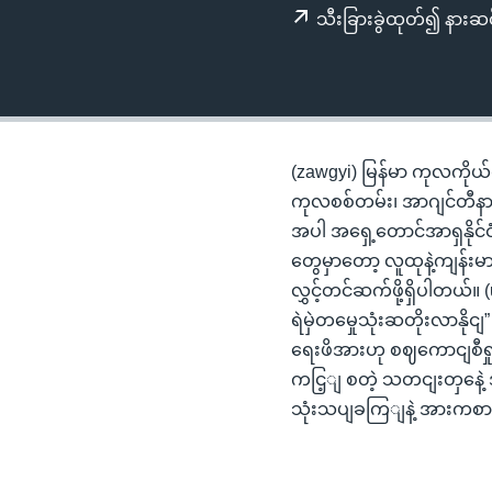
သုတပဒေသာ အင်္ဂလိပ်စာ
အ
သီးခြားခွဲထုတ်၍ နားဆင
ညွန်း
စာမျက်နှာ
သို့
ကျော်
ကြည့်
(zawgyi) မြန်မာ ကုလကိုယ်စာ
ရန်
ကုလစစ်တမ်း၊ အာဂျင်တီနားတရ
ရှာဖွေ
အပါ အရှေ့တောင်အာရှနိုင်င
ရန်
တွေမှာတော့ လူထုနဲ့ကျန်
နေရာ
လွှင့်တင်ဆက်ဖို့ရှိပါတယ်။
သို့
ရဲမှဲတမှေုသုံးဆတိုးလာနိ
ကျော်
ရေးဖိအားဟု စဈကောငျစီရှုမ
ရန်
ကငြ့ျ စတဲ့ သတငျးတှနေ
သုံးသပျခကြျနဲ့ အားကစာ