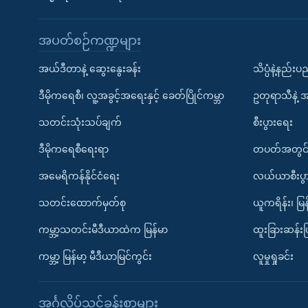
အပတ်စဉ်ကဏ္ဍများ
အယ်ဒီတာနဲ့ ဆွေးနွေးခန်း
သိပ္ပံနဲ့နည်း
ဒီမိုကရေစီ၊ လူ့အခွင့်အရေးနှင့် ခေတ်ပြိုင်ကမ္ဘာ
ဥတုရာသီနဲ့ 
သတင်းသုံးသပ်ချက်
စီးပွားရေး
ဒီမိုကရေစီရေးရာ
တပတ်အတွင်
အမေရိကန်နိုင်ငံရေး
လယ်ယာစီးပွ
သတင်းထောက်မှတ်စု
ယူကရိန်း၊ မြန
ကမ္ဘာ့သတင်းမီဒီယာထဲက မြန်မာ
ထူးခြားဆန်း
ကမ္ဘာ့ မြန်မာ့ မီဒီယာမြင်ကွင်း
လူမှုရှုခင်း
အင်္ဂလိပ်သင်ခန်းစာများ