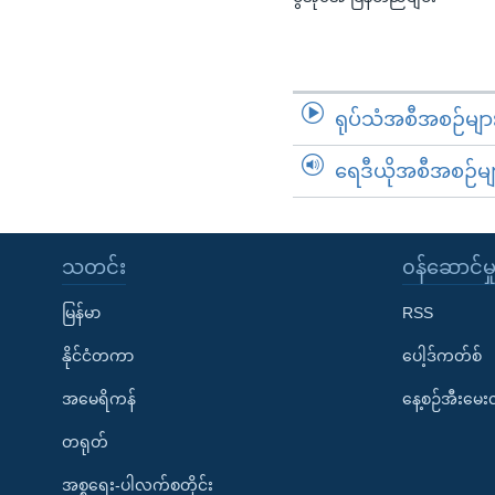
ရုပ်သံအစီအစဉ်မျာ
ရေဒီယိုအစီအစဉ်မျ
သတင်း
၀န်ဆောင်မှ
မြန်မာ
RSS
နိုင်ငံတကာ
ပေါ့ဒ်ကတ်စ်
အမေရိကန်
နေ့စဉ်အီးမေ
တရုတ်
အစ္စရေး-ပါလက်စတိုင်း