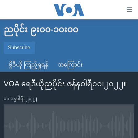
သုံး
ရ
လွယ်ကူ
ညပိုင်း ၉း၀၀-၁၀း၀၀
မူလစာမျက်နှာ
စေ
မြန်မာ
Subscribe
သည့်
SUBSCRIBE
ကမ္ဘာ့သတင်းများ
Link
ဗွီဒီယို ကြည့်ရှုရန်
အကြောင်း
ဗွီဒီယို
နိုင်ငံတကာ
များ
Spotify
သတင်းလွတ်လပ်ခွင့်
အမေရိကန်
ပင်မ
VOA ရေဒီယိုညပိုင်း ဇန်နဝါရီ၁၀၊၂၀၂၂။
ရပ်ဝန်းတခု လမ်းတခု အလွန်
တရုတ်
အကြောင်းအရာ
ရယူရန်
သို့
၁၀ ဇန္နဝါရီ၊ ၂၀၂၂
အင်္ဂလိပ်စာလေ့လာမယ်
အစ္စရေး-ပါလက်စတိုင်း
ကျော်
အပတ်စဉ်ကဏ္ဍများ
အမေရိကန်သုံးအီဒီယံ
ကြည့်
ရေဒီယိုနှင့်ရုပ်သံ အချက်အလက်များ
မကြေးမုံရဲ့ အင်္ဂလိပ်စာ
ရေဒီယို
ရန်
No media source currently available
ပင်မ
ရေဒီယို/တီဗွီအစီအစဉ်
ရုပ်ရှင်ထဲက အင်္ဂလိပ်စာ
တီဗွီ