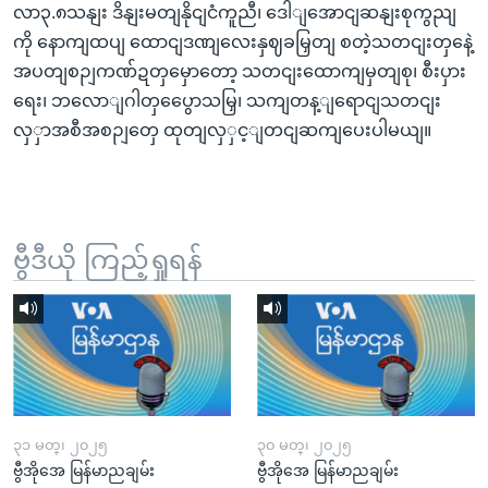
လာ၃.၈သနျး ဒိနျးမတျနိုငျငံကူညီ၊ ဒေါျအောငျဆနျးစုကွညျ
ကို နောကျထပျ ထောငျဒဏျလေးနှဈခမြှတျ စတဲ့သတငျးတှနေဲ့
အပတျစဉျကဏ်ဍတှမှောတော့ သတငျးထောကျမှတျစု၊ စီးပှား
ရေး၊ ဘလောျဂါတှပွေောသမြှ၊ သကျတန့ျရောငျသတငျး
လှှာအစီအစဉျတှေ ထုတျလှှင့ျတငျဆကျပေးပါမယျ။
ဗွီဒီယို ကြည့်ရှုရန်
၃၁ မတ္၊ ၂၀၂၅
၃၀ မတ္၊ ၂၀၂၅
ဗွီအိုအေ မြန်မာညချမ်း
ဗွီအိုအေ မြန်မာညချမ်း