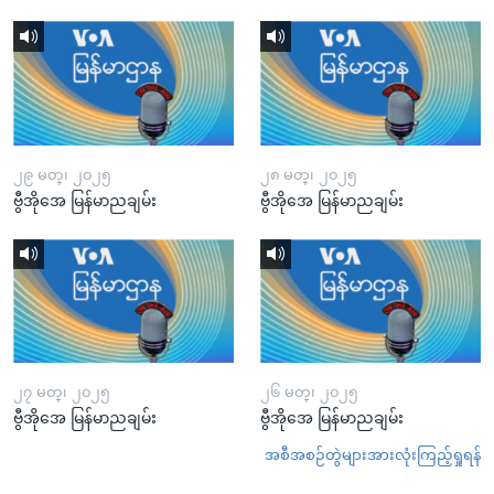
၂၉ မတ္၊ ၂၀၂၅
၂၈ မတ္၊ ၂၀၂၅
ဗွီအိုအေ မြန်မာညချမ်း
ဗွီအိုအေ မြန်မာညချမ်း
၂၇ မတ္၊ ၂၀၂၅
၂၆ မတ္၊ ၂၀၂၅
ဗွီအိုအေ မြန်မာညချမ်း
ဗွီအိုအေ မြန်မာညချမ်း
အစီအစဉ်တွဲများအားလုံးကြည့်ရှုရန်