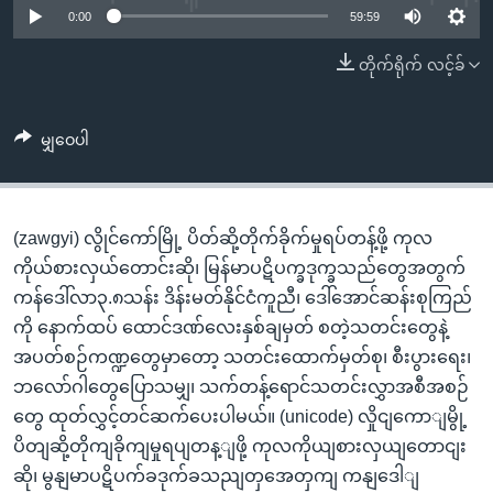
အ
0:00
59:59
သုတပဒေသာ အင်္ဂလိပ်စာ
ညွန်း
Learning English
တိုက်ရိုက် လင့်ခ်
စာမျက်နှာ
သို့
ဗွီအိုအေ လူမှုကွန်ယက်များ
ကျော်
မျှဝေပါ
ကြည့်
ရန်
ဘာသာစကားများ
ရှာဖွေ
(zawgyi) လွိုင်ကော်မြို့ ပိတ်ဆို့တိုက်ခိုက်မှုရပ်တန့်ဖို့ ကုလ
ရန်
ကိုယ်စားလှယ်တောင်းဆို၊ မြန်မာပဋိပက္ခဒုက္ခသည်တွေအတွက်
နေရာ
ကန်ဒေါ်လာ၃.၈သန်း ဒိန်းမတ်နိုင်ငံကူညီ၊ ဒေါ်အောင်ဆန်းစုကြည်
သို့
ကို နောက်ထပ် ထောင်ဒဏ်လေးနှစ်ချမှတ် စတဲ့သတင်းတွေနဲ့
ကျော်
အပတ်စဉ်ကဏ္ဍတွေမှာတော့ သတင်းထောက်မှတ်စု၊ စီးပွားရေး၊
ရန်
ဘလော်ဂါတွေပြောသမျှ၊ သက်တန့်ရောင်သတင်းလွှာအစီအစဉ်
တွေ ထုတ်လွှင့်တင်ဆက်ပေးပါမယ်။ (unicode) လှိုငျကောျမွို့
ပိတျဆို့တိုကျခိုကျမှုရပျတန့ျဖို့ ကုလကိုယျစားလှယျတောငျး
ဆို၊ မွနျမာပဋိပက်ခဒုက်ခသညျတှအေတှကျ ကနျဒေါျ