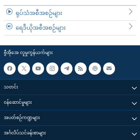
ရုပ်သံအစီအစဉ်များ
ရေဒီယိုအစီအစဉ်များ
ဗွီအိုအေ လူမှုကွန်ယက်များ
သတင်း
၀န်ဆောင်မှုများ
အပတ်စဉ်ကဏ္ဍများ
အင်္ဂလိပ်သင်ခန်းစာများ