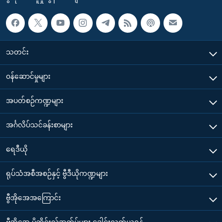
သတင်း
၀န်ဆောင်မှုများ
အပတ်စဉ်ကဏ္ဍများ
အင်္ဂလိပ်သင်ခန်းစာများ
ရေဒီယို
ရုပ်သံအစီအစဉ်နှင့် ဗွီဒီယိုကဏ္ဍများ
ဗွီအိုအေအကြောင်း
ဗွီအိုအေ မိုဘိုင်းလ်အက်ပ်များ ဒေါင်းလုတ်ယူရန်