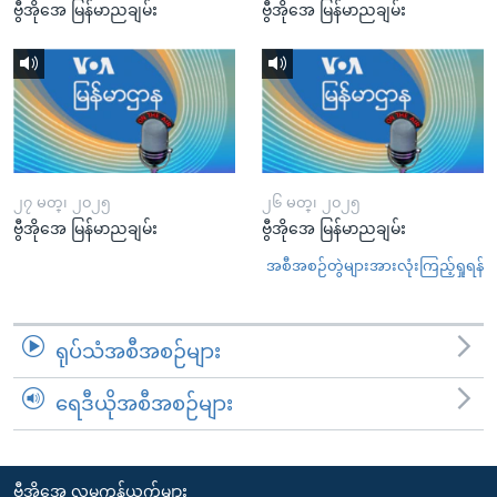
ဗွီအိုအေ မြန်မာညချမ်း
ဗွီအိုအေ မြန်မာညချမ်း
၂၇ မတ္၊ ၂၀၂၅
၂၆ မတ္၊ ၂၀၂၅
ဗွီအိုအေ မြန်မာညချမ်း
ဗွီအိုအေ မြန်မာညချမ်း
အစီအစဉ်တွဲများအားလုံးကြည့်ရှုရန်
ရုပ်သံအစီအစဉ်များ
ရေဒီယိုအစီအစဉ်များ
ဗွီအိုအေ လူမှုကွန်ယက်များ