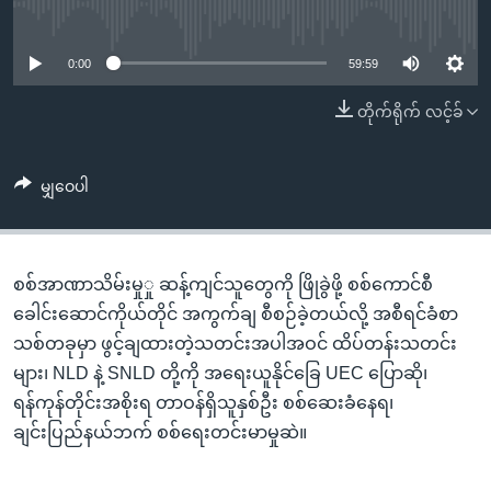
အ
No media source currently available
သုတပဒေသာ အင်္ဂလိပ်စာ
ညွန်း
Learning English
စာမျက်နှာ
0:00
59:59
သို့
ဗွီအိုအေ လူမှုကွန်ယက်များ
တိုက်ရိုက် လင့်ခ်
ကျော်
ကြည့်
ရန်
မျှဝေပါ
ဘာသာစကားများ
ရှာဖွေ
ရန်
နေရာ
စစ်အာဏာသိမ်းမှုှု ဆန့်ကျင်သူတွေကို ဖြိုခွဲဖို့ စစ်ကောင်စီ
သို့
ခေါင်းဆောင်ကိုယ်တိုင် အကွက်ချ စီစဉ်ခဲ့တယ်လို့ အစီရင်ခံစာ
ကျော်
သစ်တခုမှာ ဖွင့်ချထားတဲ့သတင်းအပါအဝင် ထိပ်တန်းသတင်း
ရန်
များ၊ NLD နဲ့ SNLD တို့ကို အရေးယူနိုင်ခြေ UEC ပြောဆို၊
ရန်ကုန်တိုင်းအစိုးရ တာဝန်ရှိသူနှစ်ဦး စစ်ဆေးခံနေရ၊
ချင်းပြည်နယ်ဘက် စစ်ရေးတင်းမာမှုဆဲ။