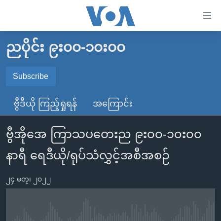
သုံး
ရ
လွယ်ကူ
ညပိုင်း ၉း၀၀-၁၀း၀၀
မူလစာမျက်နှာ
စေ
မြန်မာ
Subscribe
သည့်
SUBSCRIBE
ကမ္ဘာ့သတင်းများ
Link
ဗွီဒီယို ကြည့်ရှုရန်
အကြောင်း
ဗွီဒီယို
နိုင်ငံတကာ
များ
Spotify
သတင်းလွတ်လပ်ခွင့်
အမေရိကန်
ပင်မ
ဗွီအိုအေ ကြာသပတေးည ၉း၀၀-၁၀း၀၀
ရပ်ဝန်းတခု လမ်းတခု အလွန်
တရုတ်
အကြောင်းအရာ
ရယူရန်
နာရီ ရေဒီယို/ရုပ်သံလွှင့်အစီအစဉ်
သို့
အင်္ဂလိပ်စာလေ့လာမယ်
အစ္စရေး-ပါလက်စတိုင်း
ကျော်
အပတ်စဉ်ကဏ္ဍများ
အမေရိကန်သုံးအီဒီယံ
၂၄ မတ္၊ ၂၀၂၂
ကြည့်
ရေဒီယိုနှင့်ရုပ်သံ အချက်အလက်များ
မကြေးမုံရဲ့ အင်္ဂလိပ်စာ
ရေဒီယို
ရန်
ပင်မ
ရေဒီယို/တီဗွီအစီအစဉ်
ရုပ်ရှင်ထဲက အင်္ဂလိပ်စာ
တီဗွီ