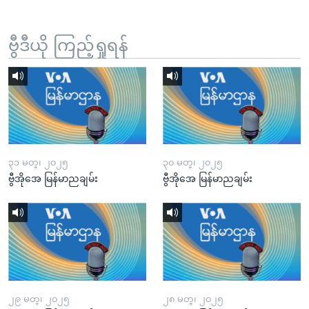
ဗွီဒီယို ကြည့်ရှုရန်
၃၁ မတ္၊ ၂၀၂၅
၃၀ မတ္၊ ၂၀၂၅
ဗွီအိုအေ မြန်မာညချမ်း
ဗွီအိုအေ မြန်မာညချမ်း
၂၉ မတ္၊ ၂၀၂၅
၂၈ မတ္၊ ၂၀၂၅