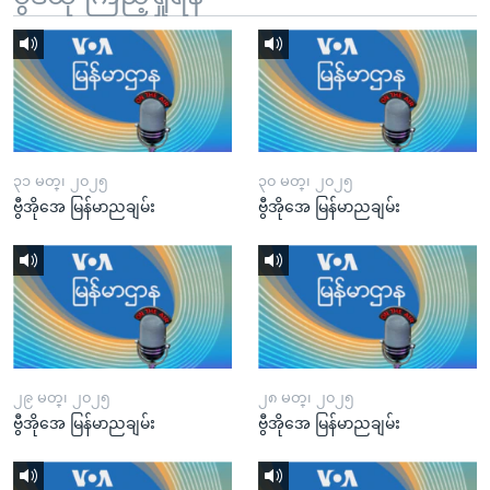
၃၁ မတ္၊ ၂၀၂၅
၃၀ မတ္၊ ၂၀၂၅
ဗွီအိုအေ မြန်မာညချမ်း
ဗွီအိုအေ မြန်မာညချမ်း
၂၉ မတ္၊ ၂၀၂၅
၂၈ မတ္၊ ၂၀၂၅
ဗွီအိုအေ မြန်မာညချမ်း
ဗွီအိုအေ မြန်မာညချမ်း