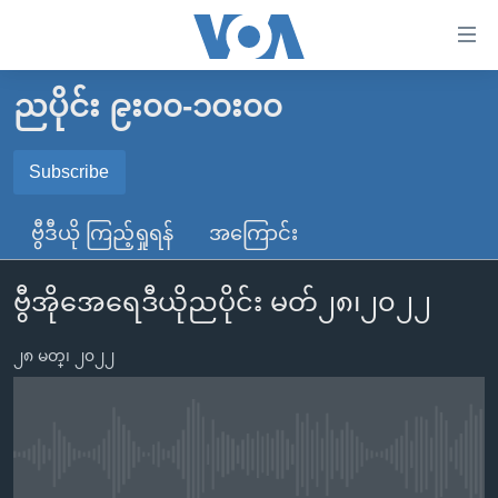
သုံး
ရ
လွယ်ကူ
ညပိုင်း ၉း၀၀-၁၀း၀၀
မူလစာမျက်နှာ
စေ
မြန်မာ
Subscribe
သည့်
SUBSCRIBE
ကမ္ဘာ့သတင်းများ
Link
ဗွီဒီယို ကြည့်ရှုရန်
အကြောင်း
ဗွီဒီယို
နိုင်ငံတကာ
များ
Spotify
သတင်းလွတ်လပ်ခွင့်
အမေရိကန်
ပင်မ
ဗွီအိုအေရေဒီယိုညပိုင်း မတ်၂၈၊၂၀၂၂
ရပ်ဝန်းတခု လမ်းတခု အလွန်
တရုတ်
အကြောင်းအရာ
ရယူရန်
သို့
၂၈ မတ္၊ ၂၀၂၂
အင်္ဂလိပ်စာလေ့လာမယ်
အစ္စရေး-ပါလက်စတိုင်း
ကျော်
အပတ်စဉ်ကဏ္ဍများ
အမေရိကန်သုံးအီဒီယံ
ကြည့်
ရေဒီယိုနှင့်ရုပ်သံ အချက်အလက်များ
မကြေးမုံရဲ့ အင်္ဂလိပ်စာ
ရေဒီယို
ရန်
No media source currently available
ပင်မ
ရေဒီယို/တီဗွီအစီအစဉ်
ရုပ်ရှင်ထဲက အင်္ဂလိပ်စာ
တီဗွီ