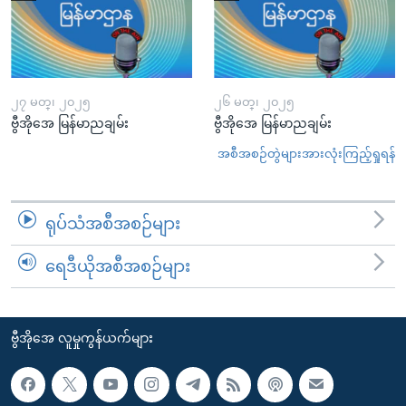
၂၇ မတ္၊ ၂၀၂၅
၂၆ မတ္၊ ၂၀၂၅
ဗွီအိုအေ မြန်မာညချမ်း
ဗွီအိုအေ မြန်မာညချမ်း
အစီအစဉ်တွဲများအားလုံးကြည့်ရှုရန်
ရုပ်သံအစီအစဉ်များ
ရေဒီယိုအစီအစဉ်များ
ဗွီအိုအေ လူမှုကွန်ယက်များ