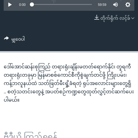
အ
0:00
59:59
သုတပဒေသာ အင်္ဂလိပ်စာ
ညွန်း
Learning English
တိုက်ရိုက် လင့်ခ်
စာမျက်နှာ
သို့
ဗွီအိုအေ လူမှုကွန်ယက်များ
ကျော်
မျှဝေပါ
ကြည့်
ရန်
ဘာသာစကားများ
ရှာဖွေ
ဒေါ်အောင်ဆန်းစုကြည် တရားရုံးချိန်းမတတ်ရောက်နိုင်၊ တူရကီ
ရန်
တရားရုံးတခုမှာ မြန်မာစစ်ကောင်စီကိုစွဲချက်တင်ဖို့ ကြိုးပမ်း၊
နေရာ
ကန့်ဘလူနယ်ထဲ သတ်ဖြတ်မီးရှို့ခံရတဲ့ ရုပ်အလောင်းများတွေ့ရှိ
သို့
.. စတဲ့သတင်းတွေနဲ့ အပတ်စဉ်ကဏ္ဍတွေထုတ်လွှင့်တင်ဆက်ပေး
ကျော်
ပါမယ်။
ရန်
ဗွီဒီယို ကြည့်ရှုရန်