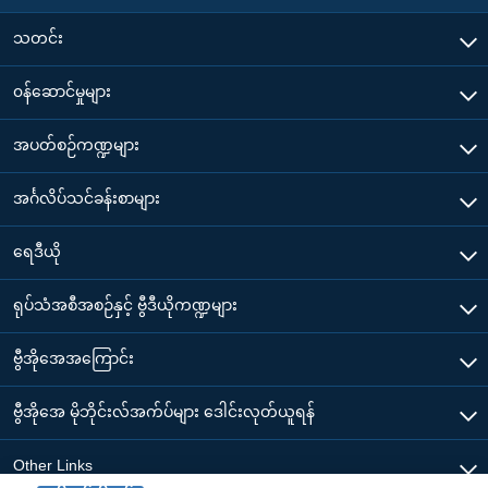
သတင်း
၀န်ဆောင်မှုများ
အပတ်စဉ်ကဏ္ဍများ
အင်္ဂလိပ်သင်ခန်းစာများ
ရေဒီယို
ရုပ်သံအစီအစဉ်နှင့် ဗွီဒီယိုကဏ္ဍများ
ဗွီအိုအေအကြောင်း
ဗွီအိုအေ မိုဘိုင်းလ်အက်ပ်များ ဒေါင်းလုတ်ယူရန်
Other Links