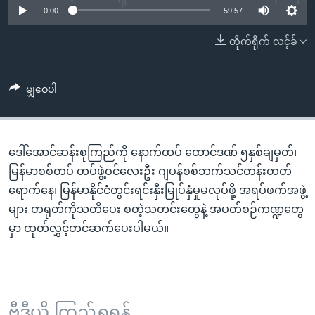
အ
0:00
59:57
သုတပဒေသာ အင်္ဂလိပ်စာ
ညွန်း
Learning English
တိုက်ရိုက် လင့်ခ်
စာမျက်နှာ
သို့
ဗွီအိုအေ လူမှုကွန်ယက်များ
ကျော်
မျှဝေပါ
ကြည့်
ရန်
ဘာသာစကားများ
ရှာဖွေ
ဒေါ်အောင်ဆန်းစုကြည်ကို နောက်ထပ် ထောင်ဒဏ် ၅နှစ်ချမှတ်၊
ရန်
မြန်မာစစ်တပ် တပ်ဖွဲ့ဝင်လေးဦး ဂျပန်စစ်ဘက်သင်တန်းတတ်
နေရာ
ရောက်နေ၊ မြန်မာနိုင်ငံတွင်းရင်းနှီးမြုပ်နှံမှုမလုပ်ဖို့ အရပ်ဖက်အဖွဲ့
သို့
များ တရုတ်ကိုသတိပေး စတဲ့သတင်းတွေနဲ့ အပတ်စဉ်ကဏ္ဍတွေ
ကျော်
မှာ ထုတ်လွှင့်တင်ဆက်ပေးပါမယ်။
ရန်
ဗွီဒီယို ကြည့်ရှုရန်