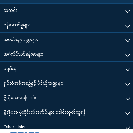
သတင်း
၀န်ဆောင်မှုများ
အပတ်စဉ်ကဏ္ဍများ
အင်္ဂလိပ်သင်ခန်းစာများ
ရေဒီယို
ရုပ်သံအစီအစဉ်နှင့် ဗွီဒီယိုကဏ္ဍများ
ဗွီအိုအေအကြောင်း
ဗွီအိုအေ မိုဘိုင်းလ်အက်ပ်များ ဒေါင်းလုတ်ယူရန်
Other Links