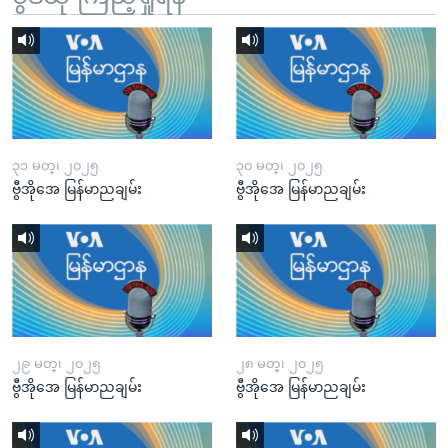
၃၁ မတ္၊ ၂၀၂၅
၃၀ မတ္၊ ၂၀၂၅
ဗွီအိုအေ မြန်မာညချမ်း
ဗွီအိုအေ မြန်မာညချမ်း
၂၉ မတ္၊ ၂၀၂၅
၂၈ မတ္၊ ၂၀၂၅
ဗွီအိုအေ မြန်မာညချမ်း
ဗွီအိုအေ မြန်မာညချမ်း