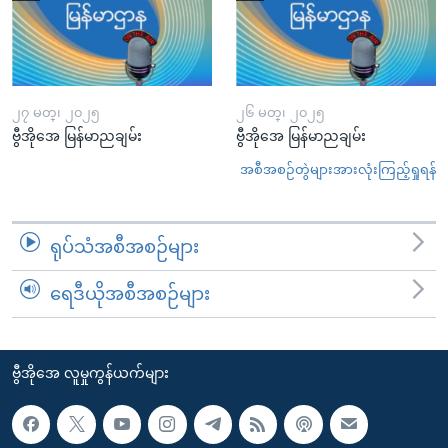
၂၇ မတ္၊ ၂၀၂၅
၂၆ မတ္၊ ၂၀၂၅
ဗွီအိုအေ မြန်မာညချမ်း
ဗွီအိုအေ မြန်မာညချမ်း
အစီအစဉ်တွဲများအားလုံးကြည့်ရှုရန်
ရုပ်သံအစီအစဉ်များ
ရေဒီယိုအစီအစဉ်များ
ဗွီအိုအေ လူမှုကွန်ယက်များ