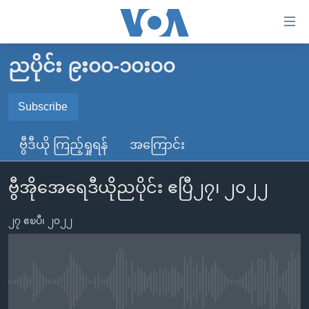
သုံး
ရ
လွယ်ကူ
ညပိုင်း ၉း၀၀-၁၀း၀၀
မူလစာမျက်နှာ
စေ
မြန်မာ
Subscribe
သည့်
SUBSCRIBE
ကမ္ဘာ့သတင်းများ
Link
ဗွီဒီယို ကြည့်ရှုရန်
အကြောင်း
ဗွီဒီယို
နိုင်ငံတကာ
များ
Spotify
သတင်းလွတ်လပ်ခွင့်
အမေရိကန်
ပင်မ
ဗွီအိုအေရေဒီယိုညပိုင်း ဧပြီ၂၇၊ ၂၀၂၂
ရပ်ဝန်းတခု လမ်းတခု အလွန်
တရုတ်
အကြောင်းအရာ
ရယူရန်
သို့
၂၇ ဧၿပီ၊ ၂၀၂၂
အင်္ဂလိပ်စာလေ့လာမယ်
အစ္စရေး-ပါလက်စတိုင်း
ကျော်
အပတ်စဉ်ကဏ္ဍများ
အမေရိကန်သုံးအီဒီယံ
ကြည့်
ရေဒီယိုနှင့်ရုပ်သံ အချက်အလက်များ
မကြေးမုံရဲ့ အင်္ဂလိပ်စာ
ရေဒီယို
ရန်
No media source currently available
ပင်မ
ရေဒီယို/တီဗွီအစီအစဉ်
ရုပ်ရှင်ထဲက အင်္ဂလိပ်စာ
တီဗွီ