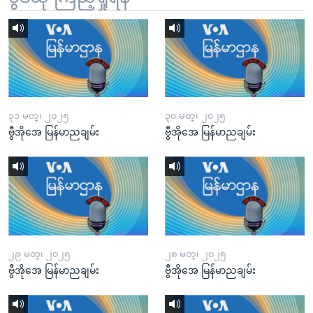
၃၁ မတ္၊ ၂၀၂၅
၃၀ မတ္၊ ၂၀၂၅
ဗွီအိုအေ မြန်မာညချမ်း
ဗွီအိုအေ မြန်မာညချမ်း
၂၉ မတ္၊ ၂၀၂၅
၂၈ မတ္၊ ၂၀၂၅
ဗွီအိုအေ မြန်မာညချမ်း
ဗွီအိုအေ မြန်မာညချမ်း