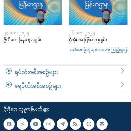
၂၇ မတ္၊ ၂၀၂၅
၂၆ မတ္၊ ၂၀၂၅
ဗွီအိုအေ မြန်မာညချမ်း
ဗွီအိုအေ မြန်မာညချမ်း
အစီအစဉ်တွဲများအားလုံးကြည့်ရှုရန်
ရုပ်သံအစီအစဉ်များ
ရေဒီယိုအစီအစဉ်များ
ဗွီအိုအေ လူမှုကွန်ယက်များ