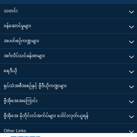
သတင်း
၀န်ဆောင်မှုများ
အပတ်စဉ်ကဏ္ဍများ
အင်္ဂလိပ်သင်ခန်းစာများ
ရေဒီယို
ရုပ်သံအစီအစဉ်နှင့် ဗွီဒီယိုကဏ္ဍများ
ဗွီအိုအေအကြောင်း
ဗွီအိုအေ မိုဘိုင်းလ်အက်ပ်များ ဒေါင်းလုတ်ယူရန်
Other Links