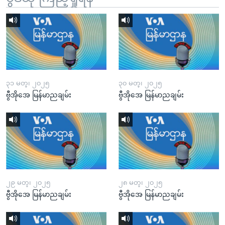
၃၁ မတ္၊ ၂၀၂၅
၃၀ မတ္၊ ၂၀၂၅
ဗွီအိုအေ မြန်မာညချမ်း
ဗွီအိုအေ မြန်မာညချမ်း
၂၉ မတ္၊ ၂၀၂၅
၂၈ မတ္၊ ၂၀၂၅
ဗွီအိုအေ မြန်မာညချမ်း
ဗွီအိုအေ မြန်မာညချမ်း