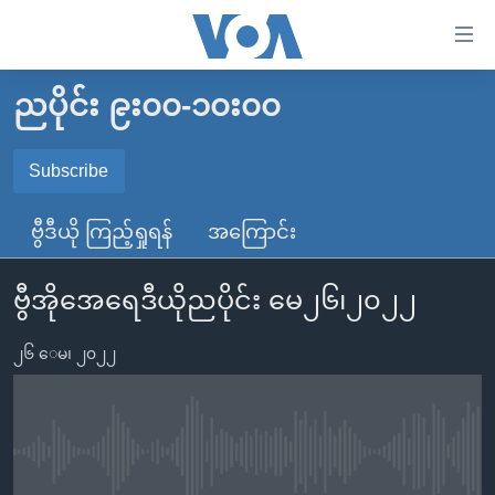
သုံး
ရ
လွယ်ကူ
ညပိုင်း ၉း၀၀-၁၀း၀၀
မူလစာမျက်နှာ
စေ
မြန်မာ
Subscribe
သည့်
SUBSCRIBE
ကမ္ဘာ့သတင်းများ
Link
ဗွီဒီယို ကြည့်ရှုရန်
အကြောင်း
ဗွီဒီယို
နိုင်ငံတကာ
များ
Spotify
သတင်းလွတ်လပ်ခွင့်
အမေရိကန်
ပင်မ
ဗွီအိုအေရေဒီယိုညပိုင်း မေ၂၆၊၂၀၂၂
ရပ်ဝန်းတခု လမ်းတခု အလွန်
တရုတ်
အကြောင်းအရာ
ရယူရန်
သို့
၂၆ ေမ၊ ၂၀၂၂
အင်္ဂလိပ်စာလေ့လာမယ်
အစ္စရေး-ပါလက်စတိုင်း
ကျော်
အပတ်စဉ်ကဏ္ဍများ
အမေရိကန်သုံးအီဒီယံ
ကြည့်
ရေဒီယိုနှင့်ရုပ်သံ အချက်အလက်များ
မကြေးမုံရဲ့ အင်္ဂလိပ်စာ
ရေဒီယို
ရန်
No media source currently available
ပင်မ
ရေဒီယို/တီဗွီအစီအစဉ်
ရုပ်ရှင်ထဲက အင်္ဂလိပ်စာ
တီဗွီ