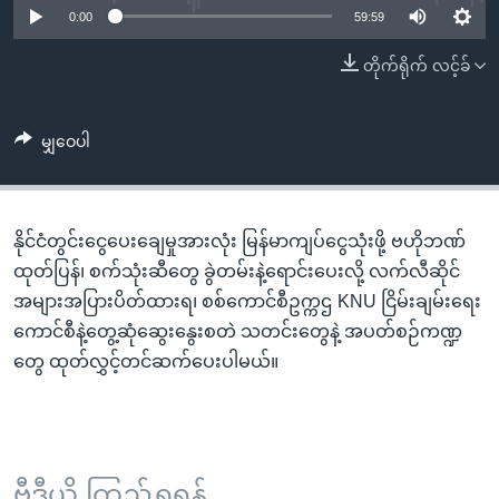
အ
0:00
59:59
သုတပဒေသာ အင်္ဂလိပ်စာ
ညွန်း
Learning English
တိုက်ရိုက် လင့်ခ်
စာမျက်နှာ
သို့
ဗွီအိုအေ လူမှုကွန်ယက်များ
ကျော်
မျှဝေပါ
ကြည့်
ရန်
ဘာသာစကားများ
ရှာဖွေ
နိုင်ငံတွင်းငွေပေးချေမှုအားလုံး မြန်မာကျပ်ငွေသုံးဖို့ ဗဟိုဘဏ်
ရန်
ထုတ်ပြန်၊ စက်သုံးဆီတွေ ခွဲတမ်းနဲ့ရောင်းပေးလို့ လက်လီဆိုင်
နေရာ
အများအပြားပိတ်ထားရ၊ စစ်ကောင်စီဥက္ကဌ KNU ငြိမ်းချမ်းရေး
သို့
ကောင်စီနဲ့တွေ့ဆုံဆွေးနွေးစတဲ သတင်းတွေနဲ့ အပတ်စဉ်ကဏ္ဍ
ကျော်
တွေ ထုတ်လွှင့်တင်ဆက်ပေးပါမယ်။
ရန်
ဗွီဒီယို ကြည့်ရှုရန်