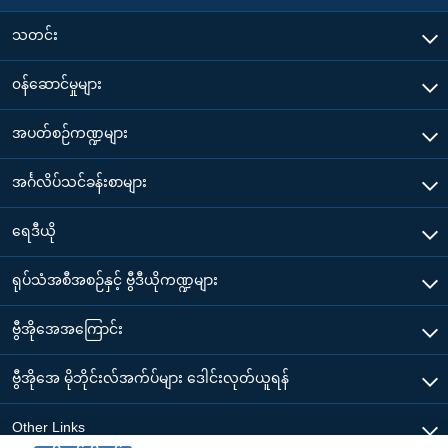
သတင်း
၀န်ဆောင်မှုများ
အပတ်စဉ်ကဏ္ဍများ
အင်္ဂလိပ်သင်ခန်းစာများ
ရေဒီယို
ရုပ်သံအစီအစဉ်နှင့် ဗွီဒီယိုကဏ္ဍများ
ဗွီအိုအေအကြောင်း
ဗွီအိုအေ မိုဘိုင်းလ်အက်ပ်များ ဒေါင်းလုတ်ယူရန်
Other Links