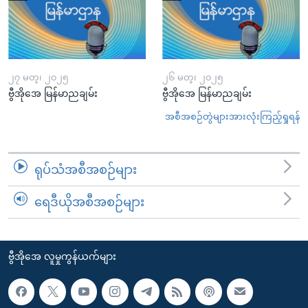
၂၇ မတ္၊ ၂၀၂၅
၂၆ မတ္၊ ၂၀၂၅
ဗွီအိုအေ မြန်မာညချမ်း
ဗွီအိုအေ မြန်မာညချမ်း
အစီအစဉ်တွဲများအားလုံးကြည့်ရှုရန်
ရုပ်သံအစီအစဉ်များ
ရေဒီယိုအစီအစဉ်များ
ဗွီအိုအေ လူမှုကွန်ယက်များ