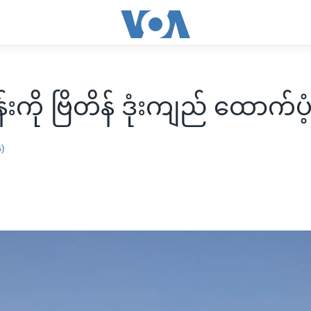
းကို ဗြိတိန် ဒုံးကျည် ထောက်ပ
န)