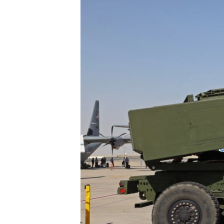
သုတပဒေသာ အင်္ဂလိပ်စာ
အ
ညွန်း
စာမျက်နှာ
သို့
ကျော်
ကြည့်
ရန်
ရှာဖွေ
ရန်
နေရာ
သို့
ကျော်
ရန်