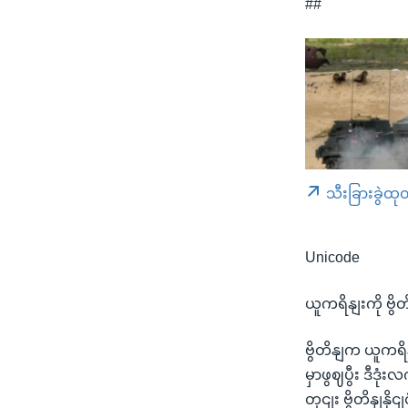
##
သီးခြားခွဲထု
Unicode
ယူကရိနျးကို ဗွ
ဗွိတိနျက ယူကရ
မှာဖွဈပွီး ဒီဒ
တှငျး ဗွိတိနျန