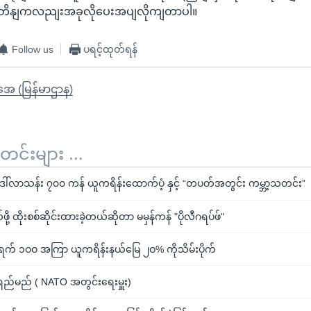
ျဗွိတိနျကလညျးအခုလိုပေးအပျလိုကျတာပါ။
Follow us
ပရင့်ထုတ်ရန်
ိုအေ (မြန်မာဌာန)
်းများ ...
်လာသန်း ၇၀၀ ကန် ယူကရိန်းထောက်ပံ့ နှင့် “တပတ်အတွင်း ကမ္ဘာ့သတင်း”
 ထိုးစစ်ဆိုင်းထားခဲ့တယ်ဆိုတာ မမှန်ကန် "ပိုလီဂရပ်ဖ်"
ု ရက် ၁ဝဝ အကြာ ယူကရိန်းနယ်မြေ ၂ဝ% ကိုသိမ်းပိုက်
ရှည်မည် ( NATO အတွင်းရေးမှူး)