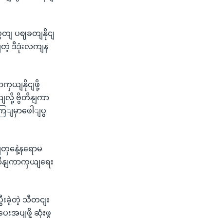
တျ ပဈခတျနိုငျ
ဲ့ ဒီဒုံးလကျန
ှယျနိုငျဖို့
ို့ ဗွိတိနျကာ
ကြျမှာဖေါျပွ
တှနေဲ့နရောမ
ိတိနျကာကှယျရေး
းခဲ့တဲ့ သီတငျး
ျဖို့ ဆုံးဖွ