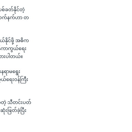
ခတ်နိုင်တဲ့
ဒုံးလက်နက်ဟာ တ
်နိုင်ဖို့ အဓိက
ိန်ကာကွယ်ရေး
ပြထားပါတယ်။
့နေရာမရွေး
ကွယ်ရေးဝန်ကြီး
့တဲ့ သီတင်းပတ်
းဖြတ်ခဲ့ပြီး