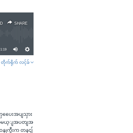
D
SHARE
1:19
တိုက်ရိုက် လင့်ခ်
SHARE
ျတှပေေးအပျသှား
ေို လာမယ့ျအပတျအ
းဝနျကွီးက တနငျ်