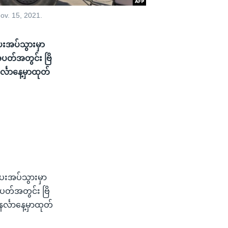
ov. 15, 2021.
ေးအပ်သွားမှာ
်အပတ်အတွင်း ဗြိ
်္လာနေ့မှာထုတ်
ပေးအပ်သွားမှာ
်အပတ်အတွင်း ဗြိ
င်္လာနေ့မှာထုတ်