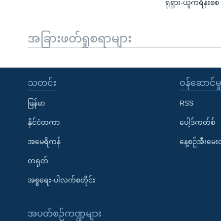
ရုရှား-ယူကရိန်းစစ
အခြားဖတ်ရှုစရာများ
သတင်း
၀န်ဆောင်မှ
မြန်မာ
RSS
နိုင်ငံတကာ
ပေါ့ဒ်ကတ်စ်
အမေရိကန်
နေ့စဉ်အီးမေ
တရုတ်
အစ္စရေး-ပါလက်စတိုင်း
အပတ်စဉ်ကဏ္ဍများ