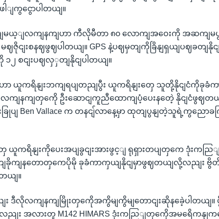
ဖေါျကွငွောပါတယျ။
ပျမယ့ျလကျနကျဟာ ကီလိုမီတာ ၈၀ လောကျအဝေးကို အဆကျမပွ
မဈဇိုငျးစနဈဖွဈပါတယျ။ GPS နဲ့ပဈမှတျကိုခြိနျရှယျပဈခတျနိုငျတ
ု ၁၂ စငျးပဈလှှတျနိုငျပါတယျ။
ိနျဟာ ယူကရိနျးဘကျရပျတညျပွီး ယူကရိနျးတှေ သူတို့နိုငျငံကိုခုခံကာက
လကျနကျတှကေို ဦးဆောငျကူညီထောကျပံ့ပေးနတေဲ့ နိုငျငံဖွဈတယျလ
ခြုပျ Ben Vallace က တနငျ်လာနေ့မှာ ထုတျပွနျတဲ့သူရဲ့ကွညောခ
ေ ယူကရိနျးကိုပေးအပျခွငျးအားဖွင့ျ ရုရှားတပျတှကေ ဒုံးကညြျ
ျခိုကျနတောတှကေပိုမို ခုခံကာကှယျနိုငျမှာဖွဈတယျလို့လညျး ဗွ
ပါတယျ။
ဒီလိုလကျနကျမြိုးတှကေိုအကွိမျကွိမျတောငျးဆိုနခေဲ့ပါတယျ။ ပွီ
လညျး အလားတူ M142 HIMARS ဒုံးကညြျတှကေိုအမရေိကနျကပေးအပ