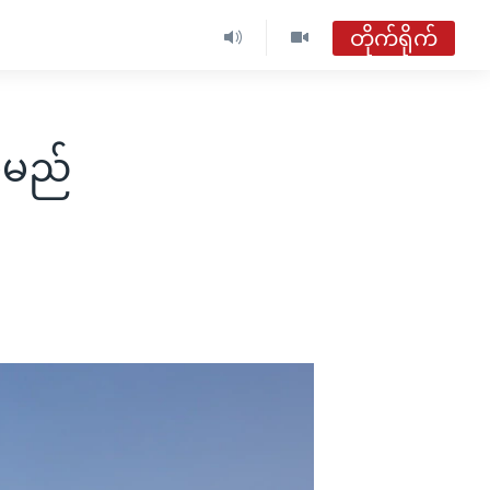
တိုက်ရိုက်
ဗွီအိုအေ မြန်မာညချမ်း
တိုက်ရိုက်ထုတ်လွှင့်မှု
ံ့မည်
အစီအစဉ်များ
ဗွီအိုအေ မြန်မာညချမ်း
ရေဒီယိုတိုက်ရိုက်နားဆင်ရန်