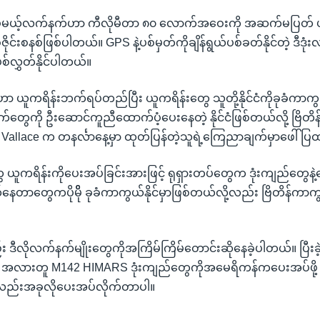
်မယ့်လက်နက်ဟာ ကီလိုမီတာ ၈၀ လောက်အဝေးကို အဆက်မပြတ် ပစ်
ုင်းစနစ်ဖြစ်ပါတယ်။ GPS နဲ့ပစ်မှတ်ကိုချိန်ရွယ်ပစ်ခတ်နိုင်တဲ့ ဒီ
ပစ်လွှတ်နိုင်ပါတယ်။
ိန်ဟာ ယူကရိန်းဘက်ရပ်တည်ပြီး ယူကရိန်းတွေ သူတို့နိုင်ငံကိုခုခံကာကွယ
်တွေကို ဦးဆောင်ကူညီထောက်ပံ့ပေးနေတဲ့ နိုင်ငံဖြစ်တယ်လို့ ဗြိတ
en Vallace က တနင်္လာနေ့မှာ ထုတ်ပြန်တဲ့သူရဲ့ကြေညာချက်မှာဖေါ်
 ယူကရိန်းကိုပေးအပ်ခြင်းအားဖြင့် ရုရှားတပ်တွေက ဒုံးကျည်တွေနဲ
်နေတာတွေကပိုမိို ခုခံကာကွယ်နိုင်မှာဖြစ်တယ်လို့လည်း ဗြိတိန်ကာ
ဒီလိုလက်နက်မျိုးတွေကိုအကြိမ်ကြိမ်တောင်းဆိုနေခဲ့ပါတယ်။ ပြီးခဲ
လားတူ M142 HIMARS ဒုံးကျည်တွေကိုအမေရိကန်ကပေးအပ်ဖို့ ဆုံ
လည်းအခုလိုပေးအပ်လိုက်တာပါ။