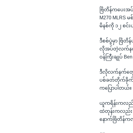
ဗြိတိန်ကပေးအပ
M270 MLRS မစ်ဇိ
မိနစ်ကို ၁၂ စင်း
ဒီစစ်ပွဲမှာ ဗြိတ
လိုအပ်တဲ့လက်နက
ဝန်ကြီးချုပ် B
ဒီလိုလက်နက်တွေ
ပစ်ခတ်တိုက်ခိုက
ကပြောပါတယ်။
ယူကရိန်းကလည်း 
ထဲတုန်းကလည်း အ
နောက်ဗြိတိန်က