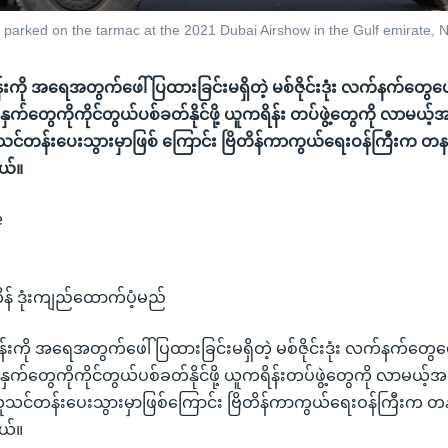
parked on the tarmac at the 2021 Dubai Airshow in the Gulf emirate, N
်းကို အရေအတွက်ဖေါ်ပြထားခြင်းမရှိတဲ့ မစ်ဇိုင်းဒုံး လက်နက်တွေပ
က်နှက်တွေကိုကိုင်တွယ်ပစ်ခတ်နိုင်ဖို့ ယူကရိန်း တပ်ဖွဲ့တွေကို လာမယ့
်ယူသင်တန်းပေးသွားမှာဖြစ် ကြောင်း ဗြိတိန်ကာကွယ်ရေးဝန်ကြီးက တနင
ယ်။
e
တိန် ဒုံးကျည်ထောက်ပံ့မည်
်းကို အရေအတွက်ဖေါ်ပြထားခြင်းမရှိတဲ့ မစ်ဇိုင်းဒုံး လက်နက်တွေ
က်နှက်တွေကိုကိုင်တွယ်ပစ်ခတ်နိုင်ဖို့ ယူကရိန်းတပ်ဖွဲ့တွေကို လာမယ့
ေါ်ယူသင်တန်းပေးသွားမှာဖြစ်ကြောင်း ဗြိတိန်ကာကွယ်ရေးဝန်ကြီးက တန
ယ်။