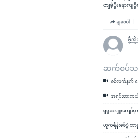
တျခဲ့ပွီးနောက
မျှဝေပါ
ဗွီအ
ဆက်စပ်သတင
စစ်လက်နက် ဒေါ
အရပ်သားကယ်ဖို့
ရုရှားကျူးကျော်မှ
ယူကရိန်းစစ်ပွဲ တာ