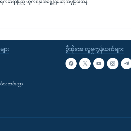
် ရက်တရာပြည့် ယူကရိန်းအရှေ့ခြမ်းတိုက်ပွဲပြင်းထန်
ုများ
ဗွီအိုအေ လူမှုကွန်ယက်များ
းလ်သတင်းလွှာ