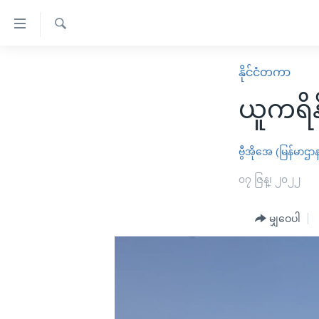
သုံး
ရ
ရှာဖွေ
လွယ်ကူ
မူလစာမျက်နှာ
နိုင်ငံတကာ
ရ
စေ
မြန်မာ
လာ
ယူကရိန်
သည့်
ဒ်
ကမ္ဘာ့သတင်းများ
Link
ဗွီဒီယို
နိုင်ငံတကာ
ဗွီအိုအေ (မြန်မာဌာ
များ
သတင်းလွတ်လပ်ခွင့်
အမေရိကန်
၀၇ ဇြန္၊ ၂၀၂၂
ပင်မ
ရပ်ဝန်းတခု လမ်းတခု အလွန်
တရုတ်
အကြောင်းအရာ
အင်္ဂလိပ်စာလေ့လာမယ်
မျှဝေပါ
အစ္စရေး-ပါလက်စတိုင်း
သို့
အပတ်စဉ်ကဏ္ဍများ
အမေရိကန်သုံးအီဒီယံ
ကျော်
ကြည့်
ရေဒီယိုနှင့်ရုပ်သံ အချက်အလက်များ
မကြေးမုံရဲ့ အင်္ဂလိပ်စာ
ရေဒီယို
ရန်
ရေဒီယို/တီဗွီအစီအစဉ်
ရုပ်ရှင်ထဲက အင်္ဂလိပ်စာ
တီဗွီ
ပင်မ