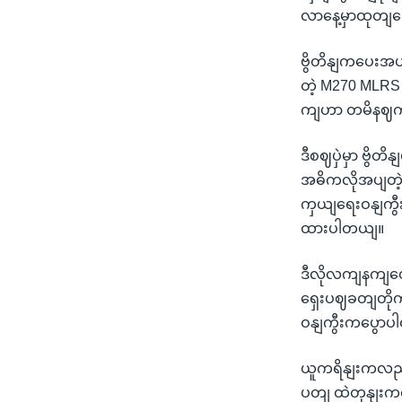
လာနေ့မှာထုတျ
ဗွိတိနျကပေးအ
တဲ့ M270 MLRS 
ကျဟာ တမိနဈကိ
ဒီစဈပှဲမှာ ဗွိတ
အဓိကလိုအပျတဲ့
ကှယျရေးဝနျကွီး
ထားပါတယျ။
ဒီလိုလကျနကျတှ
ရှေးပဈခတျတိုက
ဝနျကွီးကပွော
ယူကရိနျးကလညျး 
ပတျ ထဲတုနျးက