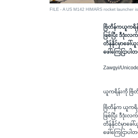
FILE - A US M142 HIMARS rocket launcher is 
ဗြိတိန်ကယူကရိန
ဖြစ်ပြီး ဒီဒုံးလ
တိန်နိုင်မှာခေါ
ဖေါ်ကြေငြာပါတ
Zawgyi/Unicod
ယူကရိန်းကို ဗြိ
ဗြိတိန်က ယူကရိန
ဖြစ်ပြီး ဒီဒုံးလ
တိန်နိုင်ငံမှာခ
ဖေါ်ကြေငြာပါတ