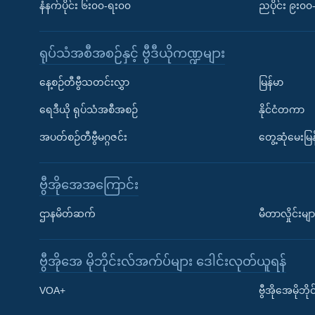
နံနက်ပိုင်း ၆း၀၀-ရး၀၀
ညပိုင်း ၉း၀
ရုပ်သံအစီအစဉ်နှင့် ဗွီဒီယိုကဏ္ဍများ
နေ့စဉ်တီဗွီသတင်းလွှာ
မြန်မာ
ရေဒီယို ရုပ်သံအစီအစဉ်
နိုင်ငံတကာ
အပတ်စဉ်တီဗွီမဂ္ဂဇင်း
တွေ့ဆုံမေးမြန
ဗွီအိုအေအကြောင်း
ဌာနမိတ်ဆက်
မီတာလှိုင်းမျာ
ဗွီအိုအေ မိုဘိုင်းလ်အက်ပ်များ ဒေါင်းလုတ်ယူရန်
Learning English
VOA+
ဗွီအိုအေမိုဘ
ဗွီအိုအေ လူမှုကွန်ယက်များ