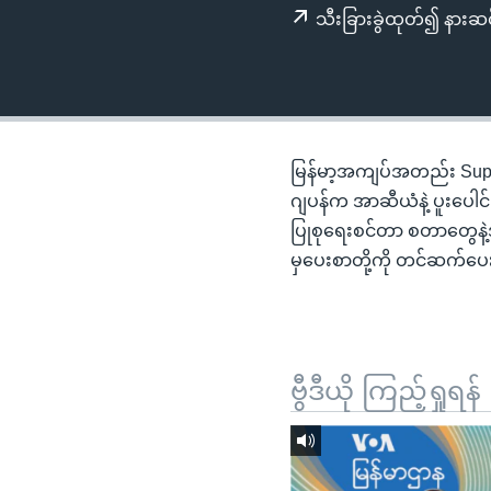
သုတပဒေသာ အင်္ဂလိပ်စာ
အ
သီးခြားခွဲထုတ်၍ နားဆင
ညွန်း
စာမျက်နှာ
သို့
ကျော်
ကြည့်
မြန်မာ့အကျပ်အတည်း Super
ရန်
ဂျပန်က အာဆီယံနဲ့ ပူးပေါ
ရှာဖွေ
ပြုစုရေးစင်တာ စတာတွေနဲ့အ
ရန်
မှပေးစာတို့ကို တင်ဆက်ပေး
နေရာ
သို့
ကျော်
ရန်
ဗွီဒီယို ကြည့်ရှုရန်