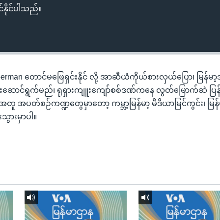
်နိုင်ပါသည်။
man တောင်မဖြေရှင်းနိုင် လို့ အာဆီယံကိုယ်စားလှယ်ပြော၊ မြန်မာ
င်းဆောင်ရွက်မည်၊ ရုရှားကျူးကျော်စစ်ဒဏ်ကနေ လွတ်မြောက်ဆဲ ပြ
တူ အပတ်စဉ်ကဏ္ဍတွေမှာတော့ ကမ္ဘာ့မြန်မာ့ မီဒီယာမြင်ကွင်း၊ မြန
သွားမှာပါ။