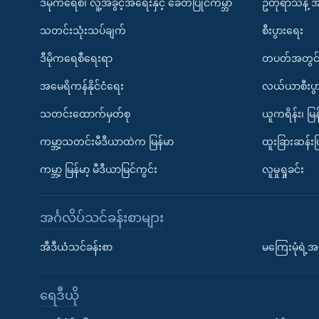
ဒီမိုကရေစီ၊ လူ့အခွင့်အရေးနှင့် ခေတ်ပြိုင်ကမ္ဘာ
ဥတုရာသီနဲ့ 
သတင်းသုံးသပ်ချက်
စီးပွားရေး
ဒီမိုကရေစီရေးရာ
တပတ်အတွင်
အမေရိကန်နိုင်ငံရေး
လယ်ယာစီးပွ
သတင်းထောက်မှတ်စု
ယူကရိန်း၊ မြန
ကမ္ဘာ့သတင်းမီဒီယာထဲက မြန်မာ
ထူးခြားဆန်း
ကမ္ဘာ့ မြန်မာ့ မီဒီယာမြင်ကွင်း
လူမှုရှုခင်း
အင်္ဂလိပ်သင်ခန်းစာများ
အီဒီယံသင်ခန်းစာ
မကြေးမုံရဲ့အင
ရေဒီယို