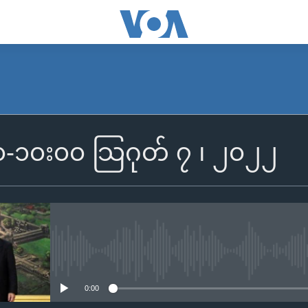
SUBSCRIBE
၀၀-၁၀း၀၀ သြဂုတ် ၇ ၊ ၂၀၂၂
Apple Podcasts
Spotify
ရယူရန်
No media source currently availa
0:00