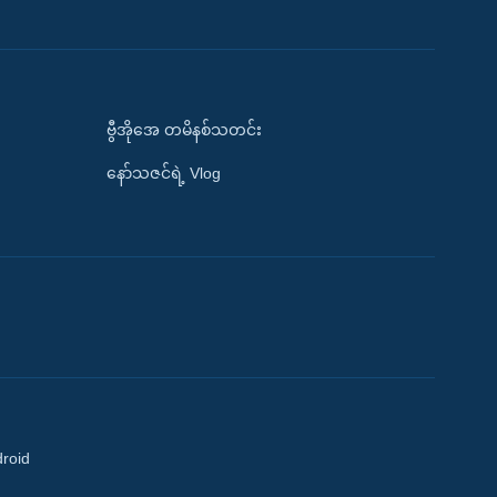
ဗွီအိုအေ တမိနစ်သတင်း
နော်သဇင်ရဲ့ Vlog
droid