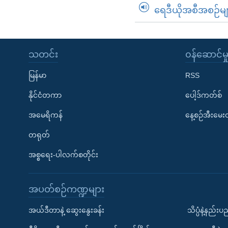
ရေဒီယိုအစီအစဉ်မျ
သတင်း
၀န်ဆောင်မှ
မြန်မာ
RSS
နိုင်ငံတကာ
ပေါ့ဒ်ကတ်စ်
အမေရိကန်
နေ့စဉ်အီးမေ
တရုတ်
အစ္စရေး-ပါလက်စတိုင်း
အပတ်စဉ်ကဏ္ဍများ
အယ်ဒီတာနဲ့ ဆွေးနွေးခန်း
သိပ္ပံနဲ့နည်း