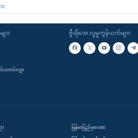
ား
ုများ
ဗွီအိုအေ လူမှုကွန်ယက်များ
းလ်သတင်းလွှာ
ပညာ
မြန်မာပြည်မှပေးစာ