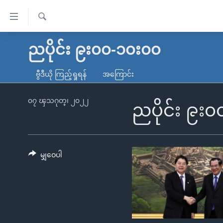
သုံး
ရ
ရှာဖွေ
လွယ်ကူ
မူလစာမျက်နှာ
ညပိုင်း ၉း၀၀-၁၀း၀၀
ရ
စေ
မြန်မာ
လာ
ဗွီဒီယို ကြည့်ရှုရန်
အကြောင်း
သည့်
ဒ်
ကမ္ဘာ့သတင်းများ
Link
ဗွီဒီယို
နိုင်ငံတကာ
၀၇ ၾသဂုတ္၊ ၂၀၂၂
ညပိုင်း ၉း
များ
သတင်းလွတ်လပ်ခွင့်
အမေရိကန်
ပင်မ
ရပ်ဝန်းတခု လမ်းတခု အလွန်
တရုတ်
အကြောင်းအရာ
အင်္ဂလိပ်စာလေ့လာမယ်
အစ္စရေး-ပါလက်စတိုင်း
မျှဝေပါ
သို့
အပတ်စဉ်ကဏ္ဍများ
အမေရိကန်သုံးအီဒီယံ
ကျော်
ကြည့်
ရေဒီယိုနှင့်ရုပ်သံ အချက်အလက်များ
မကြေးမုံရဲ့ အင်္ဂလိပ်စာ
ရေဒီယို
ရန်
ရေဒီယို/တီဗွီအစီအစဉ်
ရုပ်ရှင်ထဲက အင်္ဂလိပ်စာ
တီဗွီ
ပင်မ