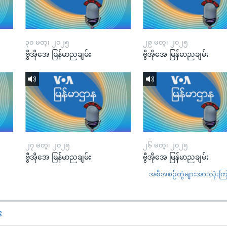
၃၀ မတ္၊ ၂၀၂၅
၂၉ မတ္၊ ၂၀၂၅
ဗွီအိုအေ မြန်မာညချမ်း
ဗွီအိုအေ မြန်မာညချမ်း
၂၇ မတ္၊ ၂၀၂၅
၂၆ မတ္၊ ၂၀၂၅
ဗွီအိုအေ မြန်မာညချမ်း
ဗွီအိုအေ မြန်မာညချမ်း
အစီအစဉ်တွဲများအားလုံးကြည့
း