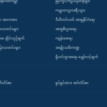
အနာဂတ်ကမ္ဘာ
မြင်ကွင်းကျယ်မှတ်စုများ
ကမ္ဘာတလွှားခရီးသွား
း အားကစား
ဒီသီတင်းပတ် အာရှနိုင်ငံရေး
ားသတင်းများ
အာရှစီးပွားရေး
်မာ နှိုင်းယှဉ်ချက်
ကျန်းမာရေး
ပြားသတင်းများ
အမျိုးသမီးကဏ္ဍ
ရိုဟင်ဂျာအရေး မျှော်လင့်ချက်
်္ဂလိပ်စာ
ရုပ်ရှင်ထဲက အင်္ဂလိပ်စာ