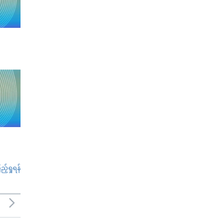
်ရှုရန်