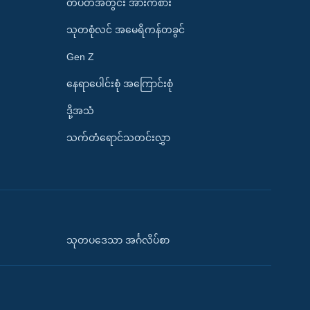
တပတ်အတွင်း အားကစား
သုတစုံလင် အမေရိကန်တခွင်
Gen Z
နေရာပေါင်းစုံ အကြောင်းစုံ
ဒို့အသံ
သက်တံရောင်သတင်းလွှာ
သုတပဒေသာ အင်္ဂလိပ်စာ