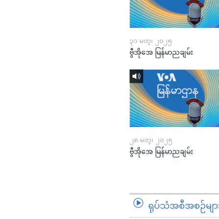
၃၁ မတ္၊ ၂၀၂၅
ဗွီအိုအေ မြန်မာညချမ်း
၂၈ မတ္၊ ၂၀၂၅
ဗွီအိုအေ မြန်မာညချမ်း
ရုပ်သံအစီအစဉ်မျာ