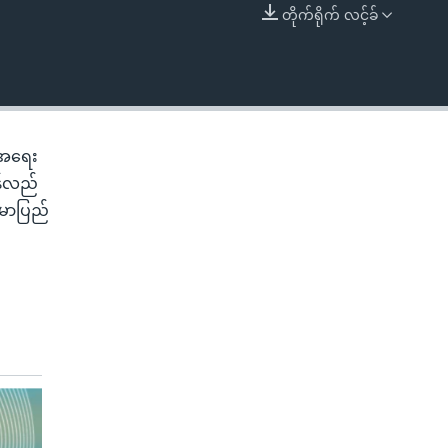
တိုက်ရိုက် လင့်ခ်
EMBED
့အရေး
န်လည်
်မာပြည်