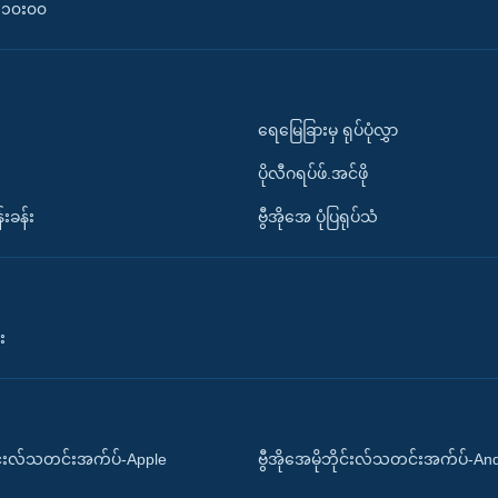
၀-၁၀း၀၀
ရေမြေခြားမှ ရုပ်ပုံလွှာ
ပိုလီဂရပ်ဖ်.အင်ဖို
်းခန်း
ဗွီအိုအေ ပုံပြရုပ်သံ
း
ိုင်းလ်သတင်းအက်ပ်-Apple
ဗွီအိုအေမိုဘိုင်းလ်သတင်းအက်ပ်-An