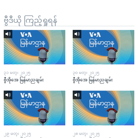
ဗွီဒီယို ကြည့်ရှုရန်
၃၁ မတ္၊ ၂၀၂၅
၃၀ မတ္၊ ၂၀၂၅
ဗွီအိုအေ မြန်မာညချမ်း
ဗွီအိုအေ မြန်မာညချမ်း
၂၉ မတ္၊ ၂၀၂၅
၂၈ မတ္၊ ၂၀၂၅