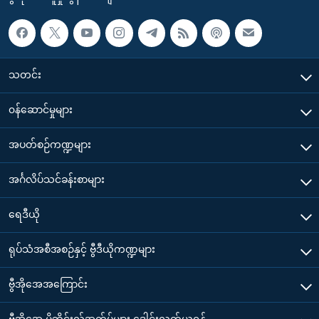
သတင်း
၀န်ဆောင်မှုများ
အပတ်စဉ်ကဏ္ဍများ
အင်္ဂလိပ်သင်ခန်းစာများ
ရေဒီယို
ရုပ်သံအစီအစဉ်နှင့် ဗွီဒီယိုကဏ္ဍများ
ဗွီအိုအေအကြောင်း
ဗွီအိုအေ မိုဘိုင်းလ်အက်ပ်များ ဒေါင်းလုတ်ယူရန်