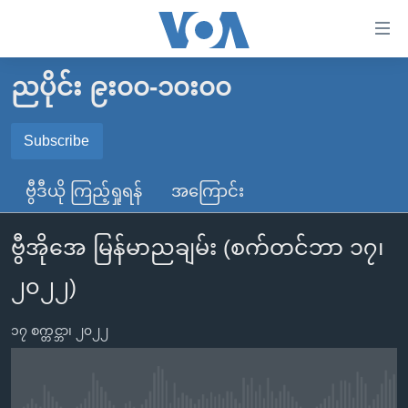
သုံး
ရ
လွယ်ကူ
ညပိုင်း ၉း၀၀-၁၀း၀၀
မူလစာမျက်နှာ
စေ
မြန်မာ
Subscribe
သည့်
SUBSCRIBE
ကမ္ဘာ့သတင်းများ
Link
ဗွီဒီယို ကြည့်ရှုရန်
အကြောင်း
ဗွီဒီယို
နိုင်ငံတကာ
များ
Spotify
သတင်းလွတ်လပ်ခွင့်
အမေရိကန်
ပင်မ
ဗွီအိုအေ မြန်မာညချမ်း (စက်တင်ဘာ ၁၇၊
ရပ်ဝန်းတခု လမ်းတခု အလွန်
တရုတ်
အကြောင်းအရာ
ရယူရန်
၂၀၂၂)
သို့
အင်္ဂလိပ်စာလေ့လာမယ်
အစ္စရေး-ပါလက်စတိုင်း
ကျော်
အပတ်စဉ်ကဏ္ဍများ
အမေရိကန်သုံးအီဒီယံ
၁၇ စက္တင္ဘာ၊ ၂၀၂၂
ကြည့်
ရေဒီယိုနှင့်ရုပ်သံ အချက်အလက်များ
မကြေးမုံရဲ့ အင်္ဂလိပ်စာ
ရေဒီယို
ရန်
ပင်မ
ရေဒီယို/တီဗွီအစီအစဉ်
ရုပ်ရှင်ထဲက အင်္ဂလိပ်စာ
တီဗွီ