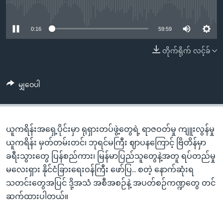
အ
No media source currently available
သုတပဒေသာ အင်္ဂလိပ်စာ
ညွန်း
Learning English
စာမျက်နှာ
0:16
59:59
သို့
ဗွီအိုအေ လူမှုကွန်ယက်များ
တိုက်ရိုက် လင့်ခ်
ကျော်
ကြည့်
ရန်
မျှဝေပါ
ဘာသာစကားများ
ရှာဖွေ
ရန်
နေရာ
ယူကရိန်းအရှေ့ပိုင်းမှာ ရုရှားတပ်ဖွဲ့တွေရဲ့ ရာဇဝတ်မှု ကျူးလွန်မှု
သို့
ယူကရိန်း မှတ်တမ်းတင်၊ ဘုရင်မကြီး ဈာပနကြောင့် ဗြိတိန်မှာ
ကျော်
ခရီးသွားတွေ ပြန်စည်ကား၊ မြန်မာပြည်သူတွေနဲ့အတူ ရပ်တည်မှု
ရန်
မလေးရှား နိုင်ငံခြားရေးဝန်ကြီး ဖော်ပြ.. စတဲ့ နောက်ဆုံးရ
သတင်းတွေအပြင် ဒို့အသံ အစီအစဉ်နဲ့ အပတ်စဉ်ကဏ္ဍတွေ တင်
ဆက်ထားပါတယ်။