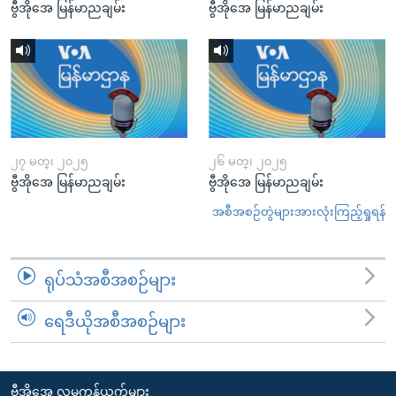
ဗွီအိုအေ မြန်မာညချမ်း
ဗွီအိုအေ မြန်မာညချမ်း
၂၇ မတ္၊ ၂၀၂၅
၂၆ မတ္၊ ၂၀၂၅
ဗွီအိုအေ မြန်မာညချမ်း
ဗွီအိုအေ မြန်မာညချမ်း
အစီအစဉ်တွဲများအားလုံးကြည့်ရှုရန်
ရုပ်သံအစီအစဉ်များ
ရေဒီယိုအစီအစဉ်များ
ဗွီအိုအေ လူမှုကွန်ယက်များ