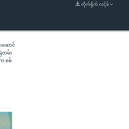
တိုက်ရိုက် လင့်ခ်
EMBED
င်းဆောင်
ြဲတမ်း
းက စစ်