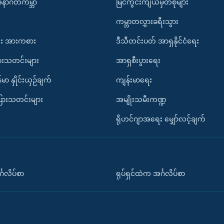
အနာဂတ်ကမ္ဘာ
မြင်ကွင်းကျယ်မှတ်စုများ
ကမ္ဘာတလွှားခရီးသွား
း အားကစား
ဒီသီတင်းပတ် အာရှနိုင်ငံရေး
ားသတင်းများ
အာရှစီးပွားရေး
်မာ နှိုင်းယှဉ်ချက်
ကျန်းမာရေး
ပြားသတင်းများ
အမျိုးသမီးကဏ္ဍ
ရိုဟင်ဂျာအရေး မျှော်လင့်ချက်
်္ဂလိပ်စာ
ရုပ်ရှင်ထဲက အင်္ဂလိပ်စာ