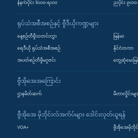
နံနက်ပိုင်း ၆း၀၀-ရး၀၀
ညပိုင်း ၉း၀
ရုပ်သံအစီအစဉ်နှင့် ဗွီဒီယိုကဏ္ဍများ
နေ့စဉ်တီဗွီသတင်းလွှာ
မြန်မာ
ရေဒီယို ရုပ်သံအစီအစဉ်
နိုင်ငံတကာ
အပတ်စဉ်တီဗွီမဂ္ဂဇင်း
တွေ့ဆုံမေးမြန
ဗွီအိုအေအကြောင်း
ဌာနမိတ်ဆက်
မီတာလှိုင်းမျာ
ဗွီအိုအေ မိုဘိုင်းလ်အက်ပ်များ ဒေါင်းလုတ်ယူရန်
Learning English
VOA+
ဗွီအိုအေမိုဘ
ဗွီအိုအေ လူမှုကွန်ယက်များ