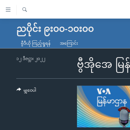
သုံး
ရ
ရှာဖွေ
လွယ်ကူ
မူလစာမျက်နှာ
ညပိုင်း ၉း၀၀-၁၀း၀၀
ရ
စေ
မြန်မာ
လာ
ဗွီဒီယို ကြည့်ရှုရန်
အကြောင်း
သည့်
ဒ်
ကမ္ဘာ့သတင်းများ
Link
ဗွီဒီယို
နိုင်ငံတကာ
၁၂ ဒီဇင္ဘာ၊ ၂၀၂၂
ဗွီအိုအေ မြ
များ
သတင်းလွတ်လပ်ခွင့်
အမေရိကန်
ပင်မ
ရပ်ဝန်းတခု လမ်းတခု အလွန်
တရုတ်
အကြောင်းအရာ
အင်္ဂလိပ်စာလေ့လာမယ်
အစ္စရေး-ပါလက်စတိုင်း
မျှဝေပါ
သို့
အပတ်စဉ်ကဏ္ဍများ
အမေရိကန်သုံးအီဒီယံ
ကျော်
ကြည့်
ရေဒီယိုနှင့်ရုပ်သံ အချက်အလက်များ
မကြေးမုံရဲ့ အင်္ဂလိပ်စာ
ရေဒီယို
ရန်
ရေဒီယို/တီဗွီအစီအစဉ်
ရုပ်ရှင်ထဲက အင်္ဂလိပ်စာ
တီဗွီ
ပင်မ