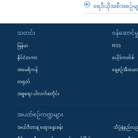
ရေဒီယိုအစီအစဉ်မျ
သတင်း
၀န်ဆောင်မှ
မြန်မာ
RSS
နိုင်ငံတကာ
ပေါ့ဒ်ကတ်စ်
အမေရိကန်
နေ့စဉ်အီးမေ
တရုတ်
အစ္စရေး-ပါလက်စတိုင်း
အပတ်စဉ်ကဏ္ဍများ
အယ်ဒီတာနဲ့ ဆွေးနွေးခန်း
သိပ္ပံနဲ့နည်း