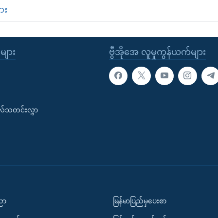
ား
ုများ
ဗွီအိုအေ လူမှုကွန်ယက်များ
းလ်သတင်းလွှာ
ပညာ
မြန်မာပြည်မှပေးစာ