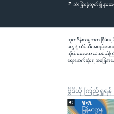
သုတပဒေသာ အင်္ဂလိပ်စာ
အ
သီးခြားခွဲထုတ်၍ နားဆင
ညွန်း
စာမျက်နှာ
သို့
ကျော်
ကြည့်
ယူကရိန်းသမ္မတက ငြိမ်းချမ
ရန်
တွေရဲ့ ထိပ်သီးအစည်းအဝေး
ရှာဖွေ
ကိုယ်စားလှယ် သံအမတ်ကြီး ဦး
ရန်
ရေးနောက်ဆုံးရ အခြေအန
နေရာ
သို့
ကျော်
ရန်
ဗွီဒီယို ကြည့်ရှုရန်