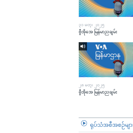
၃၁ မတ္၊ ၂၀၂၅
ဗွီအိုအေ မြန်မာညချမ်း
၂၈ မတ္၊ ၂၀၂၅
ဗွီအိုအေ မြန်မာညချမ်း
ရုပ်သံအစီအစဉ်မျာ