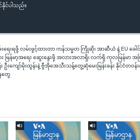
်နိုင်ပါသည်။
်းရေးရဖို့ လမ်းဖွင့်ထားတာ ကန်သမ္မတ ကြိုဆို၊ အာဆီယံ နဲ့ EU ခေါ
 မြန်မာ့အရေး ဆွေးနွေးဖို့ အလားအလာရှိ၊ လက်ရှိ ကုလမြန်မာ အမ
ကျော်မိုးထွန်းနဲ့ ဗွီအိုအေသီးသန့်တွေ့ဆုံမေးမြန်းခန်း နိုင်ငံတဝန်
ေတွေ