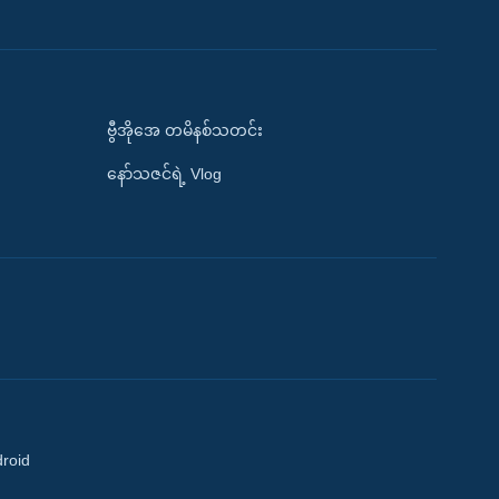
ဗွီအိုအေ တမိနစ်သတင်း
နော်သဇင်ရဲ့ Vlog
droid