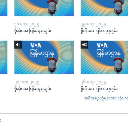
၃၀ မတ္၊ ၂၀၂၅
၂၉ မတ္၊ ၂၀၂၅
ဗွီအိုအေ မြန်မာညချမ်း
ဗွီအိုအေ မြန်မာညချမ်း
၂၇ မတ္၊ ၂၀၂၅
၂၆ မတ္၊ ၂၀၂၅
ဗွီအိုအေ မြန်မာညချမ်း
ဗွီအိုအေ မြန်မာညချမ်း
အစီအစဉ်တွဲများအားလုံးကြည့
း