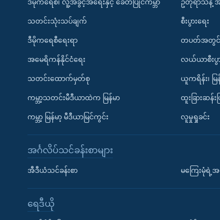
ဒီမိုကရေစီ၊ လူ့အခွင့်အရေးနှင့် ခေတ်ပြိုင်ကမ္ဘာ
ဥတုရာသီနဲ့ 
သတင်းသုံးသပ်ချက်
စီးပွားရေး
ဒီမိုကရေစီရေးရာ
တပတ်အတွင်
အမေရိကန်နိုင်ငံရေး
လယ်ယာစီးပွ
သတင်းထောက်မှတ်စု
ယူကရိန်း၊ မြန
ကမ္ဘာ့သတင်းမီဒီယာထဲက မြန်မာ
ထူးခြားဆန်း
ကမ္ဘာ့ မြန်မာ့ မီဒီယာမြင်ကွင်း
လူမှုရှုခင်း
အင်္ဂလိပ်သင်ခန်းစာများ
အီဒီယံသင်ခန်းစာ
မကြေးမုံရဲ့အင
ရေဒီယို