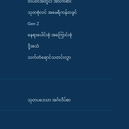
တပတ်အတွင်း အားကစား
သုတစုံလင် အမေရိကန်တခွင်
Gen Z
နေရာပေါင်းစုံ အကြောင်းစုံ
ဒို့အသံ
သက်တံရောင်သတင်းလွှာ
သုတပဒေသာ အင်္ဂလိပ်စာ