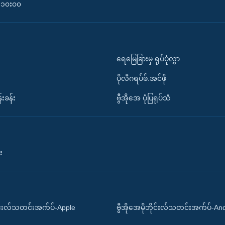
၀-၁၀း၀၀
ရေမြေခြားမှ ရုပ်ပုံလွှာ
ပိုလီဂရပ်ဖ်.အင်ဖို
်းခန်း
ဗွီအိုအေ ပုံပြရုပ်သံ
း
ိုင်းလ်သတင်းအက်ပ်-Apple
ဗွီအိုအေမိုဘိုင်းလ်သတင်းအက်ပ်-An