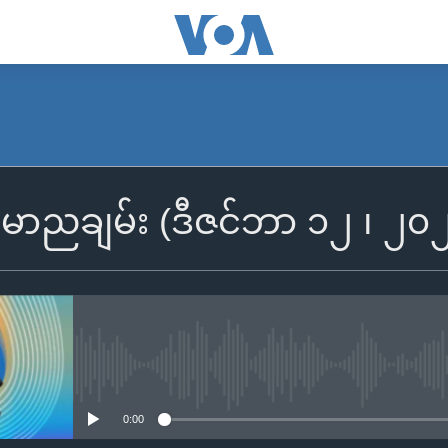
SUBSCRIBE
န်မာညချမ်း (ဒီဇင်ဘာ ၁၂ ၊ ၂၀
Apple Podcasts
Spotify
ရယူရန်
No media source currently availa
0:00