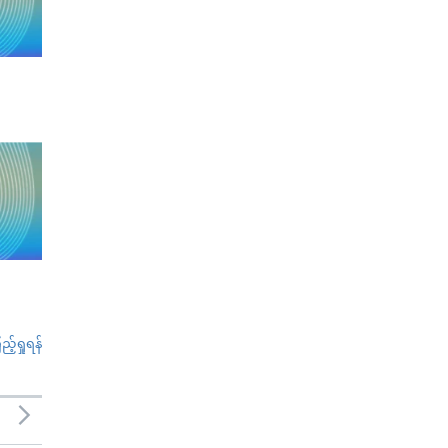
်ရှုရန်