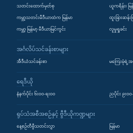
သတင်းထောက်မှတ်စု
ယူကရိန်း၊ မြန
ကမ္ဘာ့သတင်းမီဒီယာထဲက မြန်မာ
ထူးခြားဆန်း
ကမ္ဘာ့ မြန်မာ့ မီဒီယာမြင်ကွင်း
လူမှုရှုခင်း
အင်္ဂလိပ်သင်ခန်းစာများ
အီဒီယံသင်ခန်းစာ
မကြေးမုံရဲ့အင
ရေဒီယို
နံနက်ပိုင်း ၆း၀၀-ရး၀၀
ညပိုင်း ၉း၀
ရုပ်သံအစီအစဉ်နှင့် ဗွီဒီယိုကဏ္ဍများ
နေ့စဉ်တီဗွီသတင်းလွှာ
မြန်မာ