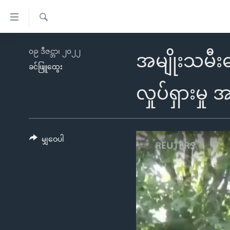
သုံး
ရ
ရှာဖွေ
လွယ်ကူ
မူလစာမျက်နှာ
၀၉ ဒီဇင္ဘာ၊ ၂၀၂၂
ရ
အမျိုးသမီ
စေ
မြန်မာ
လာ
ခင်ဖြူထွေး
သည့်
ဒ်
ကမ္ဘာ့သတင်းများ
လှုပ်ရှားမှု အ
Link
ဗွီဒီယို
နိုင်ငံတကာ
များ
သတင်းလွတ်လပ်ခွင့်
အမေရိကန်
ပင်မ
ရပ်ဝန်းတခု လမ်းတခု အလွန်
တရုတ်
မျှဝေပါ
အကြောင်းအရာ
အင်္ဂလိပ်စာလေ့လာမယ်
အစ္စရေး-ပါလက်စတိုင်း
သို့
အပတ်စဉ်ကဏ္ဍများ
အမေရိကန်သုံးအီဒီယံ
ကျော်
ကြည့်
ရေဒီယိုနှင့်ရုပ်သံ အချက်အလက်များ
မကြေးမုံရဲ့ အင်္ဂလိပ်စာ
ရေဒီယို
ရန်
ရေဒီယို/တီဗွီအစီအစဉ်
ရုပ်ရှင်ထဲက အင်္ဂလိပ်စာ
တီဗွီ
ပင်မ