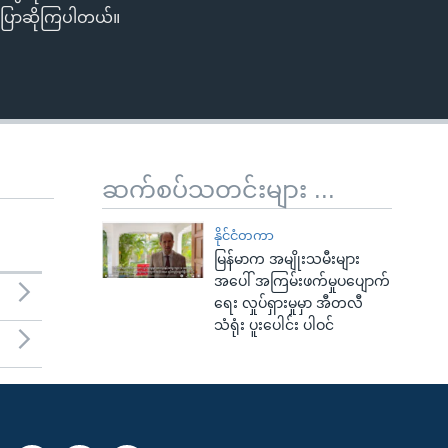
 ပြောဆိုကြပါတယ်။
ဆက်စပ်သတင်းများ ...
နိုင်ငံတကာ
မြန်မာက အမျိုးသမီးများ
အပေါ် အကြမ်းဖက်မှုပပျောက်
ရေး လှုပ်ရှားမှုမှာ အီတလီ
သံရုံး ပူးပေါင်း ပါဝင်