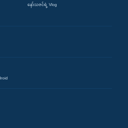
နော်သဇင်ရဲ့ Vlog
droid