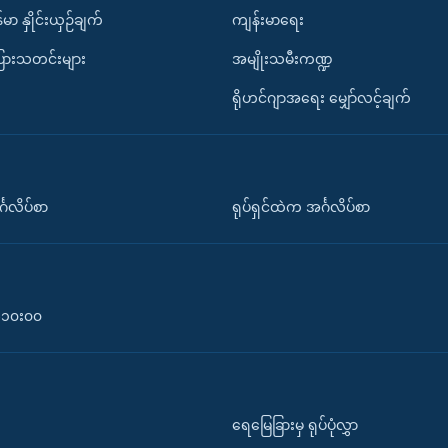
်မာ နှိုင်းယှဉ်ချက်
ကျန်းမာရေး
ပြားသတင်းများ
အမျိုးသမီးကဏ္ဍ
ရိုဟင်ဂျာအရေး မျှော်လင့်ချက်
်္ဂလိပ်စာ
ရုပ်ရှင်ထဲက အင်္ဂလိပ်စာ
၀-၁၀း၀၀
ရေမြေခြားမှ ရုပ်ပုံလွှာ