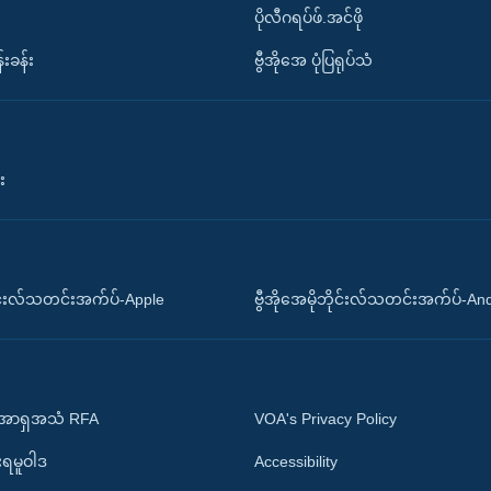
ပိုလီဂရပ်ဖ်.အင်ဖို
်းခန်း
ဗွီအိုအေ ပုံပြရုပ်သံ
း
ိုင်းလ်သတင်းအက်ပ်-Apple
ဗွီအိုအေမိုဘိုင်းလ်သတင်းအက်ပ်-An
 အာရှအသံ RFA
VOA's Privacy Policy
ုးရမူဝါဒ
Accessibility