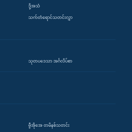
ဒို့အသံ
သက်တံရောင်သတင်းလွှာ
သုတပဒေသာ အင်္ဂလိပ်စာ
ဗွီအိုအေ တမိနစ်သတင်း