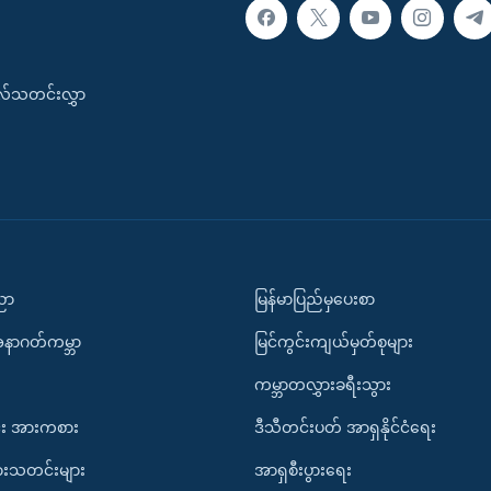
းလ်သတင်းလွှာ
ပညာ
မြန်မာပြည်မှပေးစာ
အနာဂတ်ကမ္ဘာ
မြင်ကွင်းကျယ်မှတ်စုများ
ကမ္ဘာတလွှားခရီးသွား
း အားကစား
ဒီသီတင်းပတ် အာရှနိုင်ငံရေး
ားသတင်းများ
အာရှစီးပွားရေး