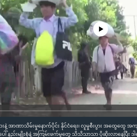
No media source currently availa
်ဘေးနဲ့ အာဏာသိမ်းမှုနောက်ပိုင်း နိုင်ငံရေး၊ လူမှုစီးပွား အထွေထွ
ါ် နည်းမျိုးစုံနဲ့ အကြမ်းဖက်မှုတွေ သိသိသာသာ ပိုဆိုးလာနေပြီး 