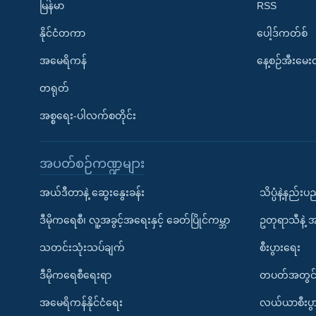
မြန်မာ
RSS
နိုင်ငံတကာ
ပေါ့ဒ်ကတ်စ်
အမေရိကန်
နေ့စဉ်အီးမေ
တရုတ်
အစ္စရေး-ပါလက်စတိုင်း
အပတ်စဉ်ကဏ္ဍများ
အယ်ဒီတာနဲ့ ဆွေးနွေးခန်း
သိပ္ပံနဲ့နည်း
ဒီမိုကရေစီ၊ လူ့အခွင့်အရေးနှင့် ခေတ်ပြိုင်ကမ္ဘာ
ဥတုရာသီနဲ့ 
သတင်းသုံးသပ်ချက်
စီးပွားရေး
ဒီမိုကရေစီရေးရာ
တပတ်အတွင်
အမေရိကန်နိုင်ငံရေး
လယ်ယာစီးပွ