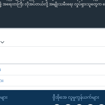
ဖို့ အရေးတကြီး လိုအပ်တယ်လို့ အမျိုးသမီးရေး လှုပ်ရှားသူတွေက
်
း
ား
ုများ
ဗွီအိုအေ လူမှုကွန်ယက်များ