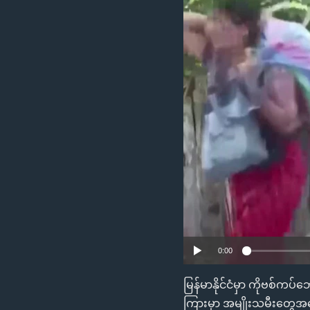
သုတပဒေသာ အင်္ဂလိပ်စာ
အ
ညွန်း
စာမျက်နှာ
သို့
ကျော်
ကြည့်
ရန်
ရှာဖွေ
ရန်
နေရာ
သို့
ကျော်
ရန်
0:00
မြန်မာနိုင်ငံမှာ ကိုဗစ်ကပ
ကြားမှာ အမျိုးသမီးတွေအပေ