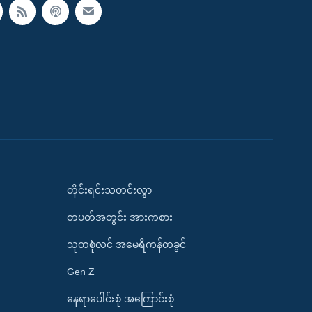
တိုင်းရင်းသတင်းလွှာ
တပတ်အတွင်း အားကစား
သုတစုံလင် အမေရိကန်တခွင်
Gen Z
နေရာပေါင်းစုံ အကြောင်းစုံ