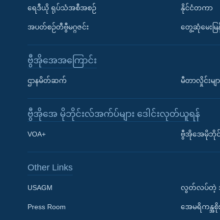
ရေဒီယို ရုပ်သံအစီအစဉ်
နိုင်ငံတကာ
အပတ်စဉ်တီဗွီမဂ္ဂဇင်း
တွေ့ဆုံမေးမြန
ဗွီအိုအေအကြောင်း
ဌာနမိတ်ဆက်
မီတာလှိုင်းမျာ
ဗွီအိုအေ မိုဘိုင်းလ်အက်ပ်များ ဒေါင်းလုတ်ယူရန်
Learning English
VOA+
ဗွီအိုအေမိုဘ
ဗွီအိုအေ လူမှုကွန်ယက်များ
Other Links
USAGM
လွတ်လပ်တဲ့
Press Room
အေမရိကန္အစိ
ဘာသာစကားများ