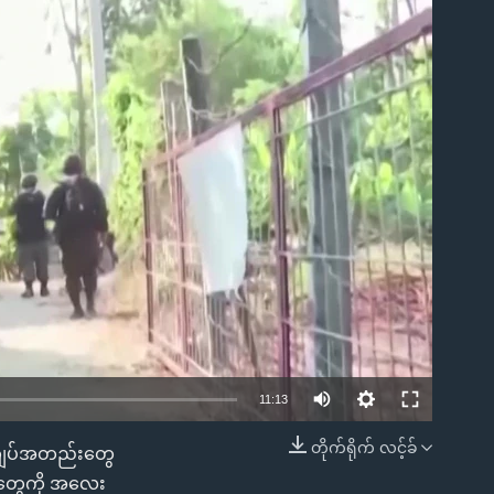
ble
11:13
တိုက်ရိုက် လင့်ခ်
ေ အကျပ်အတည်းတွေ
EMBED
ဒါတွေကို အလေး