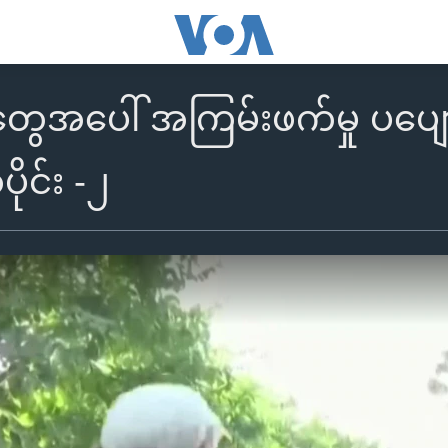
းတွေအပေါ် အကြမ်းဖက်မှု ပပ
ပိုင်း -၂