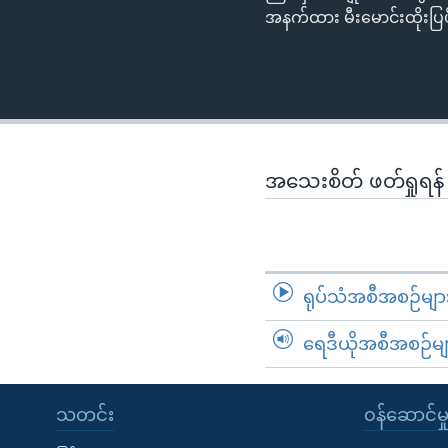
အနက်ထား မီးမောင်းထိုးပြ
အသေးစိတ် ဖတ်ရှုရန
ရုပ်သံအစီအစဉ်မျာ
ရေဒီယိုအစီအစဉ်မျ
သတင်း
၀န်ဆောင်မှ