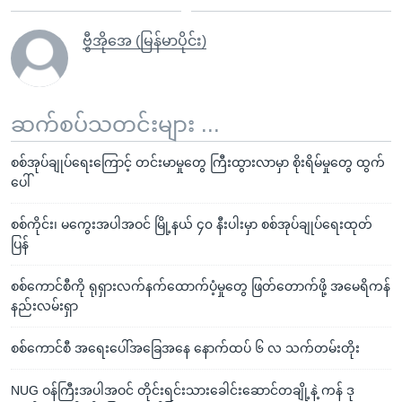
ဗွီအိုအေ (မြန်မာပိုင်း)
ဆက်စပ်သတင်းများ ...
စစ်အုပ်ချုပ်ရေးကြောင့် တင်းမာမှုတွေ ကြီးထွားလာမှာ စိုးရိမ်မှုတွေ ထွက်
ပေါ်
စစ်ကိုင်း၊ မကွေးအပါအဝင် မြို့နယ် ၄၀ နီးပါးမှာ စစ်အုပ်ချုပ်ရေးထုတ်
ပြန်
စစ်ကောင်စီကို ရုရှားလက်နက်ထောက်ပံ့မှုတွေ ဖြတ်တောက်ဖို့ အမေရိကန်
နည်းလမ်းရှာ
စစ်ကောင်စီ အရေးပေါ်အခြေအနေ နောက်ထပ် ၆ လ သက်တမ်းတိုး
NUG ဝန်ကြီးအပါအဝင် တိုင်းရင်းသားခေါင်းဆောင်တချို့နဲ့ ကန် ဒု