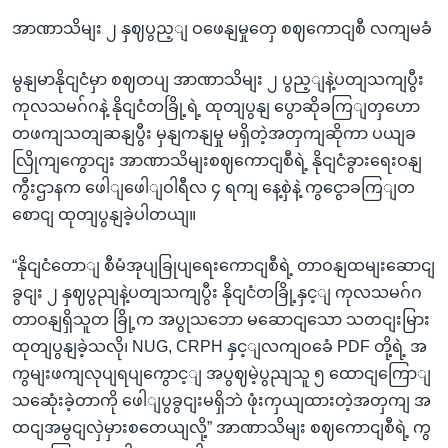
အာဏာသိမျး ၂ နှဈပွည့ျ ဝဖေနျမှုတှေ စဈကောငျစီ လကျမခံ
မွနျမာနိုငျငံမှာ စဈတပျ အာဏာသိမျး ၂ ပွည့ျနဲ့ပတျသကျပွီး
ကုလသမဂ်ဂနဲ့ နိုငျငံတခြို့ရဲ့ ထုတျပွနျ ပွောဆိုခကြျတှဟော
တဖကျသတျဆနျပွီး မှနျကနျမှု မရှိတဲ့အတှကျဆိုကာ ပယျခ
လြိုကျကွောငျး အာဏာသိမျးစဈကောငျစီရဲ့ နိုငျငံခွားရေးဝနျ
ကွီးဌာနက ဖေါျဖေါျဝါရီလ ၄ ရကျ နေ့စှဲနဲ့ ကွငွောခကြျတ
စောငျ ထုတျပွနျခဲ့ပါတယျ။
“နိုငျငံတောျ စီမံအုပျခြုပျရေးကောငျစီရဲ့ တာဝနျထမျးဆောငျ
ခွငျး ၂ နှဈပွညျနဲ့ပတျသကျပွီး နိုငျငံတခြို့နှင့ျ ကုလသမဂ်ဂ
တာဝနျရှိသူတ ခြို့က အပွုသဘော မဆောငျသော သတငျးမြား
ထုတျပွနျခဲ့သလို၊ NUG, CRPH နှင့ျလကျဝခေံ PDF တို့ရဲ့ အ
ကွမျးဖကျလုပျရပျကွောင့ျ အပွဈမဲ့ပွညျသူ ၅ ထောငျကြောျ
သဆေုံးခဲ့တာကို ဖေါျပွခွငျးမရှိဘဲ ဖုံးကှယျထားတဲ့အတှကျ အ
ထငျအမွငျလှဲမှားစတေယျလို့” အာဏာသိမျး စဈကောငျစီရဲ့ ကွ