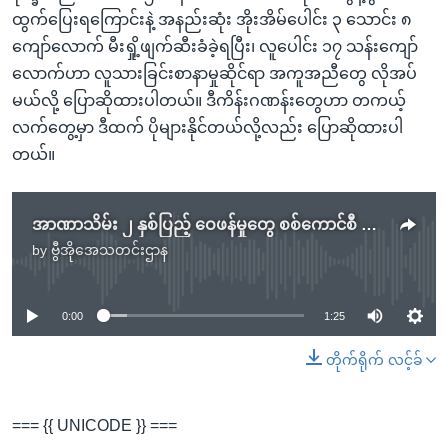
ထွက်ပြေးရကြောင်းနဲ့ အနည်းဆုံး အိုးအိမ်ပေါင်း ၃ သောင်း ၈
ကျော်လောက် မီးရှို့ဖျက်ဆီးခံခဲ့ရပြီး၊ လူပေါင်း ၁၇ သန်းကျော်
လောက်ဟာ လူသားခြင်းစာနာမှုဆိုင်ရာ အကူအညီတွေ လိုအပ်
မယ်လို့ ပြောဆိုထားပါတယ်။ ဒီကိန်းဂဏန်းတွေဟာ တကယ့်
လက်တွေ့မှာ ဒီထက် ပိုများနိုင်တယ်လို့လည်း ပြောဆိုထားပါ
တယ်။
အာဏာသိမ်း ၂ နှစ်ပြည့် ဝေဖန်မှုတွေ စစ်ကောင်စီ လက်မခံ
by
ဗွီအိုအေသတင်းဌာန
No media source currently available
0:00
1:25
တိုက်ရိုက် လင့်ခ်
=== {{ UNICODE }} ===