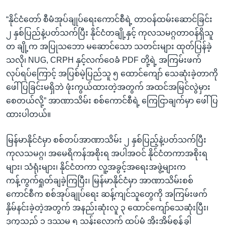
“နိုင်ငံတော် စီမံအုပ်ချုပ်ရေးကောင်စီရဲ့ တာဝန်ထမ်းဆောင်ခြင်း
၂ နှစ်ပြည်နဲ့ပတ်သက်ပြီး နိုင်ငံတချို့နှင့် ကုလသမဂ္ဂတာဝန်ရှိသူ
တ ချို့က အပြုသဘော မဆောင်သော သတင်းများ ထုတ်ပြန်ခဲ့
သလို၊ NUG, CRPH နှင့်လက်ဝေခံ PDF တို့ရဲ့ အကြမ်းဖက်
လုပ်ရပ်ကြောင့် အပြစ်မဲ့ပြည်သူ ၅ ထောင်ကျော် သေဆုံးခဲ့တာကို
ဖေါ်ပြခြင်းမရှိဘဲ ဖုံးကွယ်ထားတဲ့အတွက် အထင်အမြင်လွဲမှား
စေတယ်လို့” အာဏာသိမ်း စစ်ကောင်စီရဲ့ ကြေငြာချက်မှာ ဖေါ်ပြ
ထားပါတယ်။
မြန်မာနိုင်ငံမှာ စစ်တပ်အာဏာသိမ်း ၂ နှစ်ပြည့်နဲ့ပတ်သက်ပြီး
ကုလသမဂ္ဂ၊ အမေရိကန်အစိုးရ အပါအဝင် နိုင်ငံတကာအစိုးရ
များ၊ သံရုံးများ၊ နိုင်ငံတကာ လူ့အခွင့်အရေးအဖွဲ့များက
ကန့်ကွက်ရှုတ်ချခဲ့ကြပြီး၊ မြန်မာနိုင်ငံမှာ အာဏာသိမ်းစစ်
ကောင်စီက စစ်အုပ်ချုပ်ရေး ဆန့်ကျင်သူတွေကို အကြမ်းဖက်
နှိမ်နင်းခဲ့တဲ့အတွက် အနည်းဆုံးလူ ၃ ထောင်ကျော်သေဆုံးပြီး၊
ဒုက္ခသည် ၁ ဒဿမ ၅ သန်းလောက် ထပ်မံ အိုးအိမ်စွန့်ခွါ