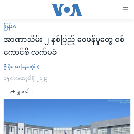
သုံး
ရ
လွယ်ကူ
မြန်မာ
မူလစာမျက်နှာ
စေ
အာဏာသိမ်း ၂ နှစ်ပြည့် ဝေဖန်မှုတွေ စစ်
မြန်မာ
သည့်
ကောင်စီ လက်မခံ
ကမ္ဘာ့သတင်းများ
Link
ဗွီဒီယို
နိုင်ငံတကာ
ဗွီအိုအေ (မြန်မာပိုင်း)
များ
သတင်းလွတ်လပ်ခွင့်
အမေရိကန်
၀၅ ေဖေဖာ္၀ါရီ၊ ၂၀၂၃
ပင်မ
ရပ်ဝန်းတခု လမ်းတခု အလွန်
တရုတ်
အကြောင်းအရာ
မျှဝေပါ
သို့
အင်္ဂလိပ်စာလေ့လာမယ်
အစ္စရေး-ပါလက်စတိုင်း
ကျော်
အပတ်စဉ်ကဏ္ဍများ
အမေရိကန်သုံးအီဒီယံ
ကြည့်
ရေဒီယိုနှင့်ရုပ်သံ အချက်အလက်များ
မကြေးမုံရဲ့ အင်္ဂလိပ်စာ
ရေဒီယို
ရန်
ပင်မ
ရေဒီယို/တီဗွီအစီအစဉ်
ရုပ်ရှင်ထဲက အင်္ဂလိပ်စာ
တီဗွီ