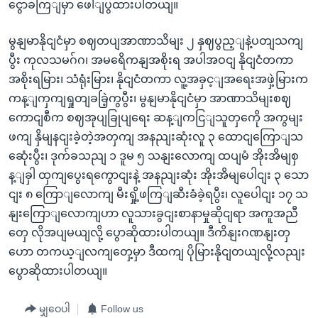
ငွောခကြျမှာ ဖေါျပွထားပါတယျ။
မွနျမာနိုငျငံမှာ စဈတပျအာဏာသိမျး ၂ နှဈပွည့ျနဲ့ပတျသကျ
ပွီး ကုလသမဂ်ဂ၊ အမရေိကနျအစိုးရ အပါအဝငျ နိုငျငံတကာ
အစိုးရမြား၊ သံရုံးမြား၊ နိုငျငံတကာ လူ့အခှင့ျအရေးအဖှဲ့မြားက
ကန့ျကှကျရှုတျခခြဲ့ကွပွီး၊ မွနျမာနိုငျငံမှာ အာဏာသိမျးစဈ
ကောငျစီက စဈအုပျခြုပျရေး ဆန့ျကငြျသူတှကေို အကွမျး
ဖကျ နှိမျနငျးခဲ့တဲ့အတှကျ အနညျးဆုံးလူ ၃ ထောငျကြောျသ
ဆေုံးပွီး၊ ဒုက်ခသညျ ၁ ဒူမ ၅ သနျးလောကျ ထပျမံ အိုးအိမျစှ
န့ျခှါ ထှကျပွေးရကွောငျးနဲ့ အနညျးဆုံး အိုးအိမျပေါငျး ၃ သော
ငျး ၈ ကြောျလောကျ မီးရှို့ဖကြျဆီးခံခဲ့ရပွီး၊ လူပေါငျး ၁၇ သ
နျးကြောျလောကျဟာ လူသားခွငျးစာနာမှုဆိုငျရာ အကူအညီ
တှေ လိုအပျမယျလို့ ပွောဆိုထားပါတယျ။ ဒီကိနျးဂဏနျးတှ
ဟော တကယ့ျလကျတှေ့မှာ ဒီထကျ ပိုမြားနိုငျတယျလို့လညျး
ပွောဆိုထားပါတယျ။
မျှဝေပါ
Follow us