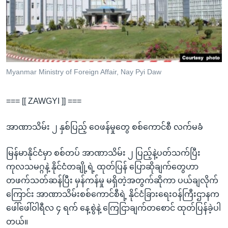
အ
သုတပဒေသာ အင်္ဂလိပ်စာ
ညွန်း
Learning English
စာမျက်နှာ
သို့
ဗွီအိုအေ လူမှုကွန်ယက်များ
ကျော်
ကြည့်
Myanmar Ministry of Foreign Affair, Nay Pyi Daw
ရန်
ဘာသာစကားများ
ရှာဖွေ
=== [[ ZAWGYI ]] ===
ရန်
နေရာ
အာဏာသိမ်း ၂ နှစ်ပြည့် ဝေဖန်မှုတွေ စစ်ကောင်စီ လက်မခံ
သို့
မြန်မာနိုင်ငံမှာ စစ်တပ် အာဏာသိမ်း ၂ ပြည့်နဲ့ပတ်သက်ပြီး
ကျော်
ကုလသမဂ္ဂနဲ့ နိုင်ငံတချို့ရဲ့ ထုတ်ပြန် ပြောဆိုချက်တွေဟာ
ရန်
တဖက်သတ်ဆန်ပြီး မှန်ကန်မှု မရှိတဲ့အတွက်ဆိုကာ ပယ်ချလိုက်
ကြောင်း အာဏာသိမ်းစစ်ကောင်စီရဲ့ နိုင်ငံခြားရေးဝန်ကြီးဌာနက
ဖေါ်ဖေါ်ဝါရီလ ၄ ရက် နေ့စွဲနဲ့ ကြေငြာချက်တစောင် ထုတ်ပြန်ခဲ့ပါ
တယ်။