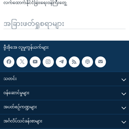
လက်ထောက်နိုင်ငံခြားရေးဝန်ကြီးတွေ့
အခြားဖတ်ရှုစရာများ
ဗွီအိုအေ လူမှုကွန်ယက်များ
သတင်း
၀န်ဆောင်မှုများ
အပတ်စဉ်ကဏ္ဍများ
အင်္ဂလိပ်သင်ခန်းစာများ