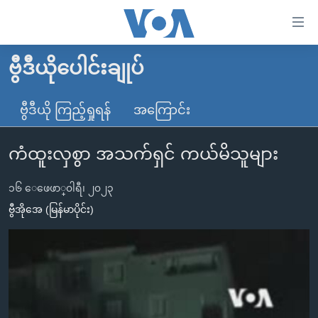
သုံး
ရ
လွယ်ကူ
ဗွီဒီယိုပေါင်းချုပ်
မူလစာမျက်နှာ
စေ
မြန်မာ
ဗွီဒီယို ကြည့်ရှုရန်
အကြောင်း
သည့်
ကမ္ဘာ့သတင်းများ
Link
ကံထူးလှစွာ အသက်ရှင် ကယ်မိသူများ
ဗွီဒီယို
နိုင်ငံတကာ
များ
သတင်းလွတ်လပ်ခွင့်
အမေရိကန်
ပင်မ
၁၆ ေဖေဖာ္၀ါရီ၊ ၂၀၂၃
ရပ်ဝန်းတခု လမ်းတခု အလွန်
တရုတ်
အကြောင်းအရာ
ဗွီအိုအေ (မြန်မာပိုင်း)
သို့
အင်္ဂလိပ်စာလေ့လာမယ်
အစ္စရေး-ပါလက်စတိုင်း
ကျော်
အပတ်စဉ်ကဏ္ဍများ
အမေရိကန်သုံးအီဒီယံ
ကြည့်
ရေဒီယိုနှင့်ရုပ်သံ အချက်အလက်များ
မကြေးမုံရဲ့ အင်္ဂလိပ်စာ
ရေဒီယို
ရန်
ပင်မ
ရေဒီယို/တီဗွီအစီအစဉ်
ရုပ်ရှင်ထဲက အင်္ဂလိပ်စာ
တီဗွီ