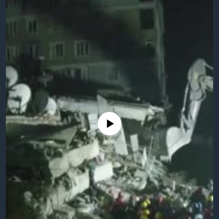
အ
သုတပဒေသာ အင်္ဂလိပ်စာ
ညွန်း
Learning English
စာမျက်နှာ
သို့
ဗွီအိုအေ လူမှုကွန်ယက်များ
ကျော်
ကြည့်
ရန်
ဘာသာစကားများ
ရှာဖွေ
ရန်
နေရာ
No media source currently available
သို့
ကျော်
ရန်