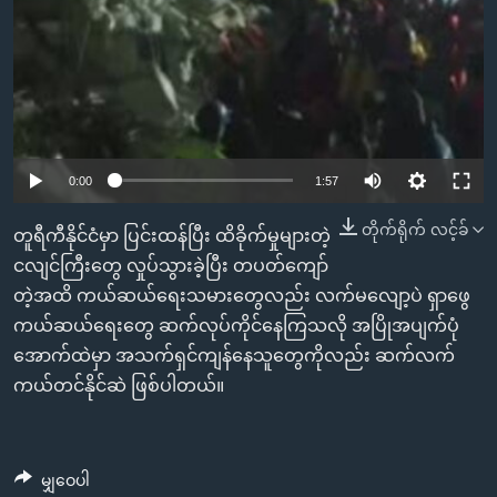
0:00
1:57
တိုက်ရိုက် လင့်ခ်
တူရီကီနိုင်ငံမှာ ပြင်းထန်ပြီး ထိခိုက်မှုများတဲ့
ငလျင်ကြီးတွေ လှုပ်သွားခဲ့ပြီး တပတ်ကျော်
တဲ့အထိ ကယ်ဆယ်ရေးသမားတွေလည်း လက်မလျော့ပဲ ရှာဖွေ
ကယ်ဆယ်ရေးတွေ ဆက်လုပ်ကိုင်နေကြသလို အပြိုအပျက်ပုံ
အောက်ထဲမှာ အသက်ရှင်ကျန်နေသူတွေကိုလည်း ဆက်လက်
ကယ်တင်နိုင်ဆဲ ဖြစ်ပါတယ်။
မျှဝေပါ