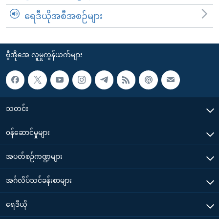
ရေဒီယိုအစီအစဉ်များ
ဗွီအိုအေ လူမှုကွန်ယက်များ
သတင်း
၀န်ဆောင်မှုများ
အပတ်စဉ်ကဏ္ဍများ
အင်္ဂလိပ်သင်ခန်းစာများ
ရေဒီယို