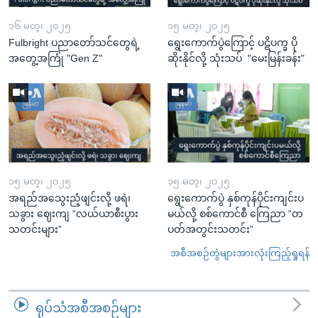
၁၆ မတ္၊ ၂၀၂၅
၁၅ မတ္၊ ၂၀၂၅
Fulbright ပညာတော်သင်တွေရဲ့
ရွေးကောက်ပွဲကြောင့် ပဋိပက္ခ ပို
အတွေ့အကြုံ "Gen Z"
ဆိုးနိုင်လို့ သုံးသပ် "မေးမြန်းခန်း"
၁၅ မတ္၊ ၂၀၂၅
၁၅ မတ္၊ ၂၀၂၅
အရည်အသွေးညံ့ဖျင်းလို့ ဖရဲ၊
ရွေးကောက်ပွဲ နှစ်ကုန်ပိုင်းကျင်းပ
သခွား ဈေးကျ “လယ်ယာစီးပွား
မယ်လို့ စစ်ကောင်စီ ကြေညာ “တ
သတင်းများ”
ပတ်အတွင်းသတင်း”
အစီအစဉ်တွဲများအားလုံးကြည့်ရှုရန်
ရုပ်သံအစီအစဉ်များ