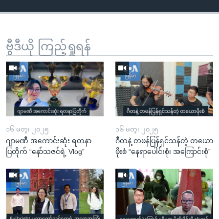
ဗွီဒီယို ကြည့်ရှုရန်
၁၆ မတ္၊ ၂၀၂၅
၁၆ မတ္၊ ၂၀၂၅
ဂျာမဏီ အကောင်းဆုံး ရတနာ
ဂီတနဲ့ တဖန်ပြန်ရှင်သန်တဲ့ တယော
ပြတိုက် “နော်သဇင်ရဲ့ Vlog”
ဖိုးစံ “နေရာပေါင်းစုံ၊ အကြောင်းစုံ”