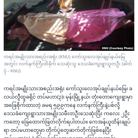
အ
သုတပဒေသာ အင်္ဂလိပ်စာ
ညွန်း
Learning English
စာမျက်နှာ
သို့
ဗွီအိုအေ လူမှုကွန်ယက်များ
ကျော်
ကြည့်
ရန်
ဘာသာစကားများ
ကရင်အမျိုးသားအစည်းအရုံး (KNU) ကော်သူးလေအုပ်ချုပ်နယ်မြေ
ရှာဖွေ
အတွင်း လက်နက်ကြီးထိခိုက် သေဆုံးသူ ဒေသခံကျေးရွာသူတဦး (ဓါတ်
ရန်
ပုံ - KNU)
နေရာ
သို့
ကရင်အမျိုးသားအစည်းအရုံး ကော်သူးလေအုပ်ချုပ်နယ်မြေ၊ ခ
ကျော်
လယ်လွီထူခရိုင် တပ်မဟာ(၃)၊ မုန်းမြို့နယ်၊ တုံးတောကျေးရွာမှာ
ရန်
အခြေစိုက်ထားတဲ့ ခမရ ၅၉၉ကနေ လက်နက်ကြီးနဲ့ပစ်လို့
ဒေသခံကျေးရွာသားအမျိုးသမီးတဦးသေဆုံးပြီး ကလေး ၂ဦး
ကတော့ ခြေထောက်ဖြတ်လိုက်ရပါတယ်။ ကေအန်ယူထိန်းချုပ်
ရာ တပ်မဟာတွေမှာ တိုက်ပွဲတွေဆက်တိုက်ဖြစ်နေပြီး