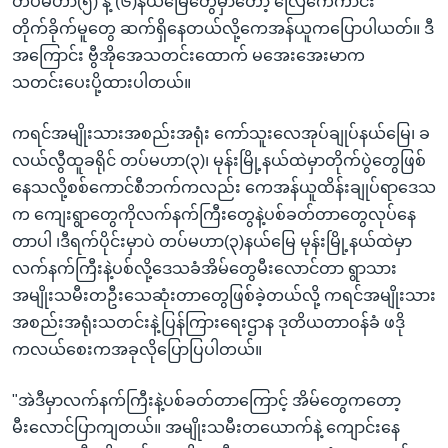
တပ်မဟာ(၅) နဲ့ (၆)နယ်မြေတွေမှာတော့ လြေကေကာင်း
တိုက်ခိုက်မူတွေ ဆက်ရှိနေတယ်လို့ကေအန်ယူကပြောပါယတ်။ ဒီ
အကြောင်း ဗွီအိုအေသတင်းထောက် မအေးအေးမာက
သတင်းပေးပို့ထားပါတယ်။
ကရင်အမျိုးသားအစည်းအရုံး ကော်သူးလေအုပ်ချုပ်နယ်မြေ၊ ခ
လယ်လွီထူခရိုင် တပ်မဟာ(၃)၊ မုန်းမြို့နယ်ထဲမှာတိုက်ပွဲတွေဖြစ်
နေသလို့စစ်ကောင်စီဘက်ကလည်း ကေအန်ယူထိန်းချုပ်ရာဒေသ
က ကျေးရွာတွေကိုလက်နက်ကြီးတွေနဲ့ပစ်ခတ်တာတွေလုပ်နေ
တာပါ ၊ဒီရက်ပိုင်းမှာပဲ တပ်မဟာ(၃)နယ်မြေ မုန်းမြို့နယ်ထဲမှာ
လက်နက်ကြီးနဲ့ပစ်လို့ဒေသခံအိမ်တွေမီးလောင်တာ ရွာသား
အမျိုးသမီးတဦးသေဆုံးတာတွေဖြစ်ခဲ့တယ်လို့ ကရင်အမျိုးသား
အစည်းအရုံးသတင်းနဲ့ပြန်ကြားရေးဌာန ဒုတိယတာဝန်ခံ ဖဒို
ကလယ်စေးကအခုလိုပြောပြပါတယ်။
"အဲဒီမှာလက်နက်ကြီးနဲ့ပစ်ခတ်တာကြောင့် အိမ်တွေကတော့
မီးလောင်ပြာကျတယ်။ အမျိုးသမီးတယောက်နဲ့ ကျောင်းနေ