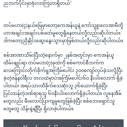
ညဘက်ပိုင်းမှာဗုံးလာကြဲတာရှိတယ်"
တပ်မဟာ(၄)နယ်မြေမှာတော့ကေအန်ယူနဲ့ ကော်သူူးလေအာမီတို့
ဟာအချင်းအချင်းပစ်ခတ်မူတွေရှိနေတယ်လို့လည်းဆိုပါတယ်။
ဒါကတော့ညှိနှိုင်းဆွေးနွေးသွားမှာဖြစ်တယ်လို့လည်းဆိုပါတယ်။
စစ်အာဏာသိမ်းပြီးတဲ့နောက်မှာ ၂နှစ်အတွင်းမှာ ကေအန်ယူ
ထိမ်းချုပ်ရာ တပ်မဟာ(၇)ခုထဲကို စစ်ကောင်စီဘက်က
လေကြောင်းတိုက်ခိုက်မူ့အကြိမ်ပေါင်း ၃၀၀ကျော်လုပ်ခဲ့သလို့ပြီး
ခဲ့တဲ့ဇန်နဝါရီလ တလထဲမှာပဲအကြိမ်ပေါင်း၆၀ နီးပါးလောက် ရှိခဲ့
ပါတယ်၊ အရပ်သားထိခိုက်သေဆုံးသူ ၃၆ယောက်ရှိခဲ့ပြီး
ပြင်းထန်တဲ့ဒဏ်ရာရသူ ၆၀နီးပါးလောက်ရှိခဲ့ပါတယ်။ လူနေအိမ်
တွေလည်း မီးလောင်ပြာကျမူတွေဖြစ်ခဲ့ပြီး စစ်ဘေးရှောင်သူ
တွေတွေ သိန်းနဲ့ချီပြီး ရှိလာခဲ့ပါတယ်။