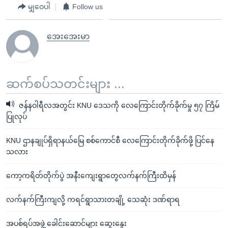
မျှဝေပါ
Follow us
အေးအေးမာ
ဆက်စပ်သတင်းများ ...
ဇန်နဝါရီလအတွင်း KNU ဒေသကို လေကြောင်းတိုက်ခိုက်မှု ၅၇ ကြိမ်
ပြုလုပ်
KNU ဌာနချုပ်ရှိရာနယ်မြေ စစ်ကောင်စီ လေကြောင်းတိုက်ခိုက်ဖို့ ပြင်နေ
သလား
ကော့ကရိတ်တိုက်ပွဲ အနီးကျေးရွာတွေလက်နက်ကြီးထိမှန်
လက်နက်ကြီးကျလို့ ကရင်ရွာသားတချို့ သေဆုံး ဒဏ်ရာရ
အပစ်ရပ်အဖွဲ့ ခေါင်းဆောင်များ ဆွေးနွေး