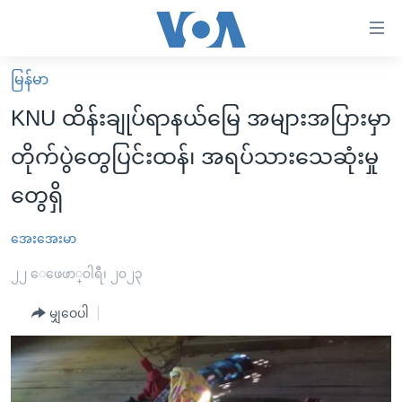
သုံး
ရ
လွယ်ကူ
မြန်မာ
မူလစာမျက်နှာ
စေ
KNU ထိန်းချုပ်ရာနယ်မြေ အများအပြားမှာ
မြန်မာ
သည့်
တိုက်ပွဲတွေပြင်းထန်၊ အရပ်သားသေဆုံးမှု
ကမ္ဘာ့သတင်းများ
Link
တွေရှိ
ဗွီဒီယို
နိုင်ငံတကာ
များ
သတင်းလွတ်လပ်ခွင့်
အမေရိကန်
ပင်မ
အေးအေးမာ
ရပ်ဝန်းတခု လမ်းတခု အလွန်
တရုတ်
အကြောင်းအရာ
၂၂ ေဖေဖာ္၀ါရီ၊ ၂၀၂၃
သို့
အင်္ဂလိပ်စာလေ့လာမယ်
အစ္စရေး-ပါလက်စတိုင်း
ကျော်
မျှဝေပါ
အပတ်စဉ်ကဏ္ဍများ
အမေရိကန်သုံးအီဒီယံ
ကြည့်
ရေဒီယိုနှင့်ရုပ်သံ အချက်အလက်များ
မကြေးမုံရဲ့ အင်္ဂလိပ်စာ
ရေဒီယို
ရန်
ပင်မ
ရေဒီယို/တီဗွီအစီအစဉ်
ရုပ်ရှင်ထဲက အင်္ဂလိပ်စာ
တီဗွီ