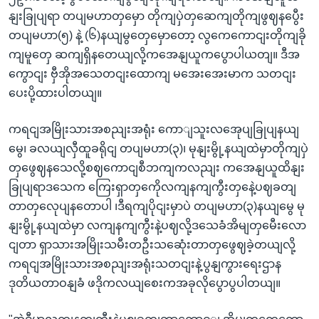
နျးခြုပျရာ တပျမဟာတှမှော တိုကျပှဲတှဆေကျတိုကျဖွဈနပွေီး
တပျမဟာ(၅) နဲ့ (၆)နယျမွတှေမှောတော့ လွကေကောငျးတိုကျခို
ကျမူတှေ ဆကျရှိနတေယျလို့ကအေနျယူကပွောပါယတျ။ ဒီအ
ကွောငျး ဗှီအိုအသေတငျးထောကျ မအေးအေးမာက သတငျး
ပေးပို့ထားပါတယျ။
ကရငျအမြိုးသားအစညျးအရုံး ကောျသူးလအေုပျခြုပျနယျ
မွေ၊ ခလယျလှီထူခရိုငျ တပျမဟာ(၃)၊ မုနျးမွို့နယျထဲမှာတိုကျပှဲ
တှဖွေဈနသေလို့စဈကောငျစီဘကျကလညျး ကအေနျယူထိနျး
ခြုပျရာဒသေက ကြေးရှာတှကေိုလကျနကျကွီးတှနေဲ့ပဈခတျ
တာတှလေုပျနတောပါ ၊ဒီရကျပိုငျးမှာပဲ တပျမဟာ(၃)နယျမွေ မု
နျးမွို့နယျထဲမှာ လကျနကျကွီးနဲ့ပဈလို့ဒသေခံအိမျတှမေီးလော
ငျတာ ရှာသားအမြိုးသမီးတဦးသဆေုံးတာတှဖွေဈခဲ့တယျလို့
ကရငျအမြိုးသားအစညျးအရုံးသတငျးနဲ့ပွနျကွားရေးဌာန
ဒုတိယတာဝနျခံ ဖဒိုကလယျစေးကအခုလိုပွောပွပါတယျ။