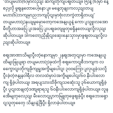
"တပျမဟာ(၆)မှာလညျး ဆကျတိုကျပဈတယျ။ (၅)နဲ့ (၆)မှာ နေ့
စဉျလို ဖွဈနတောပေါ့နောျ။ မနေ့တုနျးကလညျးတပျ
မဟာ(၆)ဘကျမှာညဘကျပိုငျးမှာဗုံးလာကွဲတာရှိတယျ"
တပျမဟာ(၄)နယျမွမှောတော့ကအေနျယူနဲ့ ကောျသူူးလအော
မီတို့ဟာအခငြျးအခငြျးပဈခတျမူတှရှေိနတေယျလို့လညျး
ဆိုပါတယျ။ ဒါကတော့ညှိနှိုငျးဆှေးနှေးသှားမှာဖွဈတယျလို့လ
ညျးဆိုပါတယျ။
စဈအာဏာသိမျးပွီးတဲ့နောကျမှာ ၂နှဈအတှငျးမှာ ကအေနျယူ
ထိမျးခြုပျရာ တပျမဟာ(၇)ခုထဲကို စဈကောငျစီဘကျက လ
ကွေောငျးတိုကျခိုကျမူ့အကွိမျပေါငျး ၃၀၀ကြောျလုပျခဲ့သလို့
ပွီးခဲ့တဲ့ဇနျနဝါရီလ တလထဲမှာပဲအကွိမျပေါငျး၆၀ နီးပါးလော
ကျ ရှိခဲ့ပါတယျ၊ အရပျသားထိခိုကျသဆေုံးသူ ၃၆ယောကျရှိခဲ့
ပွီး ပွငျးထနျတဲ့ဒဏျရာရသူ ၆၀နီးပါးလောကျရှိခဲ့ပါတယျ။ လူန
အေိမျတှလေညျး မီးလောငျပွာကမြူတှဖွေဈခဲ့ပွီး စဈဘေးရှော
ငျသူတှတှေေ သိနျးနဲ့ခြီပွီး ရှိလာခဲ့ပါတယျ။