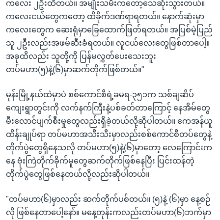
ကလေး ၂ဦးထိတယ်။ အမျိုးသမီးကတော့သေဆုံးသွားတယ်။
ကလေးငယ်တွေကတော့ ထိခိုက်ဒဏ်ရာရတယ်။ နောက်ဆုံးမှာ
ကလေးတွေက ဆေးရုံမှာခြေထောက်ဖြတ်ရတယ်။ အပြစ်မဲ့ပြည်
သူ ၂ဦးလည်းအဖမ်ဆီးခံရတယ်။ လူငယ်လေးတွေဖြစ်တာပေါ့။
အခုထိလည်း သူတို့ကို ပြန်မလွှတ်ပေးသေးဘူး
တပ်မဟာ(၅)နဲ့(၆)မှာဆက်တိုက်ဖြစ်တယ်။"
မုန်းမြို့နယ်ထဲမှာပဲ စစ်ကောင်စီရဲ့ခမရ-၃၅၁က သစ်ချဆိပ်
ကျေးရွာတွင်းကို လက်နက်ကြီးနဲ့ပစ်ခတ်တာကြောင့် နေအိမ်တွေ
မီးလောင်ပျက်စီးမှုတွေလည်းရှိခဲ့တယ်လို့ဆိုပါတယ်။ ကေအန်ယူ
ထိန်းချုပ်ရာ တပ်မဟာအသီးသီးမှာလည်းစစ်ကောင်စီတပ်တွေနဲ့
တိုက်ပွဲတွေရှိနေသလို တပ်မဟာ(၅)နဲ့(၆)မှာတော့ လေကြောင်းက
နေ ဗုံးကြဲတိုက်ခိုက်မူတွေဆက်တိုက်ဖြစ်နေပြီး ပြင်းထန်တဲ့
တိုက်ပွဲတွေဖြစ်နေတယ်လို့လည်းဆိုပါတယ်။
"တပ်မဟာ(၆)မှာလည်း ဆက်တိုက်ပစ်တယ်။ (၅)နဲ့ (၆)မှာ နေ့စဉ်
လို ဖြစ်နေတာပေါ့နော်။ မနေ့တုန်းကလည်းတပ်မဟာ(၆)ဘက်မှာ