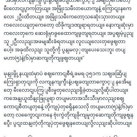
"အဲဒီမှာလကျနကျကွီးနဲ့ပဈခတျတာကွောင့ျ အိမျတှကေတော့
မီးလောငျပွာကတြယျ။ အမြိုးသမီးတယောကျနဲ့ ကြောငျးနကေ
လေး ၂ဦးထိတယျ။ အမြိုးသမီးကတော့သဆေုံးသှားတယျ။
ကလေးငယျတှကေတော့ ထိခိုကျဒဏျရာရတယျ။ နောကျဆုံးမှာ
ကလေးတှကေ ဆေးရုံမှာခွထေောကျဖွတျရတယျ။ အပွဈမဲ့ပွညျ
သူ ၂ဦးလညျးအဖမျဆီးခံရတယျ။ လူငယျလေးတှဖွေဈတာ
ပေါ့။ အခုထိလညျး သူတို့ကို ပွနျမလှှတျပေးသေးဘူး တပျ
မဟာ(၅)နဲ့(၆)မှာဆကျတိုကျဖွဈတယျ။"
မုနျးမွို့နယျထဲမှာပဲ စဈကောငျစီရဲ့ခမရ-၃၅၁က သဈခဆြိပျ
ကြေးရှာတှငျးကို လကျနကျကွီးနဲ့ပဈခတျတာကွောင့ျ နအေိမျ
တှေ မီးလောငျပကြျစီးမှုတှလေညျးရှိခဲ့တယျလို့ဆိုပါတယျ။
ကအေနျယူထိနျးခြုပျရာ တပျမဟာအသီးသီးမှာလညျးစဈ
ကောငျစီတပျတှနေဲ့ တိုကျပှဲတှရှေိနသေလို တပျမဟာ(၅)နဲ့(၆)မှာ
တော့ လကွေောငျးကနေ ဗုံးကွဲတိုကျခိုကျမူတှဆေကျတိုကျဖွဈန
ပွေီး ပွငျးထနျတဲ့တိုကျပှဲတှဖွေဈနတေယျလို့လညျးဆိုပါတယျ။