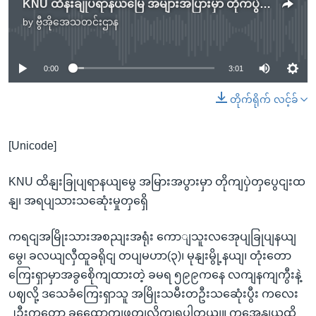
KNU ထိန်းချုပ်ရာနယ်မြေ အများအပြားမှာ တိုက်ပွဲတွေပြင်းထန်၊ အရပ်သားသေဆုံးမှုတွေရှိ
by
ဗွီအိုအေသတင်းဌာန
No media source currently available
0:00
3:01
တိုက်ရိုက် လင့်ခ်
[Unicode]
KNU ထိနျးခြုပျရာနယျမွေ အမြားအပွားမှာ တိုကျပှဲတှပွေငျးထ
နျ၊ အရပျသားသဆေုံးမှုတှရှေိ
ကရငျအမြိုးသားအစညျးအရုံး ကောျသူးလအေုပျခြုပျနယျ
မွေ၊ ခလယျလှီထူခရိုငျ တပျမဟာ(၃)၊ မုနျးမွို့နယျ၊ တုံးတော
ကြေးရှာမှာအခွစေိုကျထားတဲ့ ခမရ ၅၉၉ကနေ လကျနကျကွီးနဲ့
ပဈလို့ ဒသေခံကြေးရှာသူ အမြိုးသမီးတဦးသဆေုံးပွီး ကလေး
၂ဦးကတော့ ခွထေောကျဖွတျလိုကျရပါတယျ။ ကအေနျယူထိ