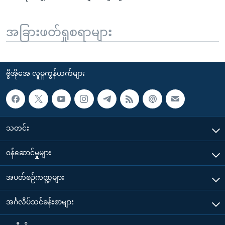
အခြားဖတ်ရှုစရာများ
ဗွီအိုအေ လူမှုကွန်ယက်များ
သတင်း
၀န်ဆောင်မှုများ
အပတ်စဉ်ကဏ္ဍများ
အင်္ဂလိပ်သင်ခန်းစာများ