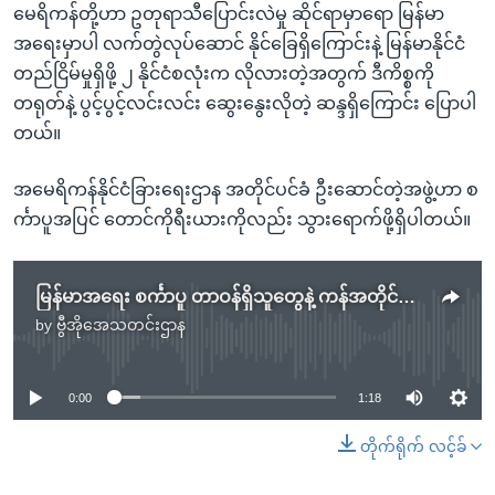
မေရိကန်တို့ဟာ ဥတုရာသီပြောင်းလဲမှု ဆိုင်ရာမှာရော မြန်မာ
အရေးမှာပါ လက်တွဲလုပ်ဆောင် နိုင်ခြေရှိကြောင်းနဲ့ မြန်မာနိုင်ငံ
တည်ငြိမ်မှုရှိဖို့ ၂ နိုင်ငံစလုံးက လိုလားတဲ့အတွက် ဒီကိစ္စကို
တရုတ်နဲ့ ပွင့်ပွင့်လင်းလင်း ဆွေးနွေးလိုတဲ့ ဆန္ဒရှိကြောင်း ပြောပါ
တယ်။
အမေရိကန်နိုင်ငံခြားရေးဌာန အတိုင်ပင်ခံ ဦးဆောင်တဲ့အဖွဲ့ဟာ စ
င်္ကာပူအပြင် တောင်ကိုရီးယားကိုလည်း သွားရောက်ဖို့ရှိပါတယ်။
မြန်မာအရေး စင်္ကာပူ တာဝန်ရှိသူတွေနဲ့ ကန်အတိုင်ပင်ခံ ဆွေးနွေးမည်
by
ဗွီအိုအေသတင်းဌာန
No media source currently available
0:00
1:18
တိုက်ရိုက် လင့်ခ်