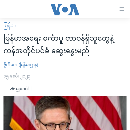
သုံး
ရ
လွယ်ကူ
မြန်မာ
မူလစာမျက်နှာ
စေ
မြန်မာအရေး စင်္ကာပူ တာဝန်ရှိသူတွေနဲ့
မြန်မာ
သည့်
ကန်အတိုင်ပင်ခံ ဆွေးနွေးမည်
ကမ္ဘာ့သတင်းများ
Link
ဗွီဒီယို
နိုင်ငံတကာ
ဗွီအိုအေ (မြန်မာဌာန)
များ
သတင်းလွတ်လပ်ခွင့်
အမေရိကန်
၁၅ ဧၿပီ၊ ၂၀၂၃
ပင်မ
ရပ်ဝန်းတခု လမ်းတခု အလွန်
တရုတ်
အကြောင်းအရာ
မျှဝေပါ
သို့
အင်္ဂလိပ်စာလေ့လာမယ်
အစ္စရေး-ပါလက်စတိုင်း
ကျော်
အပတ်စဉ်ကဏ္ဍများ
အမေရိကန်သုံးအီဒီယံ
ကြည့်
ရေဒီယိုနှင့်ရုပ်သံ အချက်အလက်များ
မကြေးမုံရဲ့ အင်္ဂလိပ်စာ
ရေဒီယို
ရန်
ပင်မ
ရေဒီယို/တီဗွီအစီအစဉ်
ရုပ်ရှင်ထဲက အင်္ဂလိပ်စာ
တီဗွီ