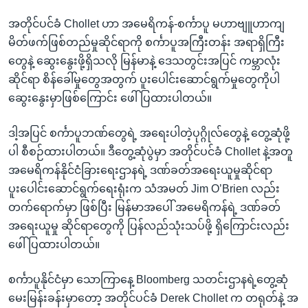
အတိုင်ပင်ခံ Chollet ဟာ အမေရိကန်-စင်္ကာပူ မဟာဗျူဟာကျ
မိတ်ဖက်ဖြစ်တည်မှုဆိုင်ရာကို စင်္ကာပူအကြီးတန်း အရာရှိကြီး
တွေနဲ့ ဆွေးနွေးဖို့ရှိသလို မြန်မာနဲ့ ဒေသတွင်းအပြင် ကမ္ဘာလုံး
ဆိုင်ရာ စိန်ခေါ်မှုတွေအတွက် ပူးပေါင်းဆောင်ရွက်မှုတွေကိုပါ
ဆွေးနွေးမှာဖြစ်ကြောင်း ဖေါ်ပြထားပါတယ်။
ဒါ့အပြင် စင်္ကာပူဘဏ်တွေရဲ့ အရေးပါတဲ့ပုဂ္ဂိုလ်တွေနဲ့ တွေ့ဆုံဖို့
ပါ စီစဉ်ထားပါတယ်။ ဒီတွေ့ဆုံပွဲမှာ အတိုင်ပင်ခံ Chollet နဲ့အတူ
အမေရိကန်နိုင်ငံခြားရေးဌာနရဲ့ ဒဏ်ခတ်အရေးယူမှုဆိုင်ရာ
ပူးပေါင်းဆောင်ရွက်ရေးရုံးက သံအမတ် Jim O’Brien လည်း
တက်ရောက်မှာ ဖြစ်ပြီး မြန်မာအပေါ် အမေရိကန်ရဲ့ ဒဏ်ခတ်
အရေးယူမှု ဆိုင်ရာတွေကို ပြန်လည်သုံးသပ်ဖို့ ရှိကြောင်းလည်း
ဖေါ်ပြထားပါတယ်။
စင်္ကာပူနိုင်ငံမှာ သောကြာနေ့ Bloomberg သတင်းဌာနရဲ့တွေ့ဆုံ
မေးမြန်းခန်းမှာတော့ အတိုင်ပင်ခံ Derek Chollet က တရုတ်နဲ့ အ