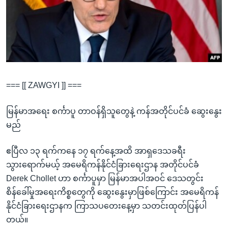
အ
သုတပဒေသာ အင်္ဂလိပ်စာ
ညွန်း
Learning English
စာမျက်နှာ
သို့
ဗွီအိုအေ လူမှုကွန်ယက်များ
ကျော်
ကြည့်
=== [[ ZAWGYI ]] ===
ရန်
ဘာသာစကားများ
ရှာဖွေ
မြန်မာအရေး စင်္ကာပူ တာဝန်ရှိသူတွေနဲ့ ကန်အတိုင်ပင်ခံ ဆွေးနွေး
ရန်
မည်
နေရာ
သို့
ဧပြီလ ၁၃ ရက်ကနေ ၁၇ ရက်နေ့အထိ အာရှဒေသခရီး
ကျော်
သွားရောက်မယ့် အမေရိကန်နိုင်ငံခြားရေးဌာန အတိုင်ပင်ခံ
ရန်
Derek Chollet ဟာ စင်္ကာပူမှာ မြန်မာအပါအဝင် ဒေသတွင်း
စိန်ခေါ်မှုအရေးကိစ္စတွေကို ဆွေးနွေးမှာဖြစ်ကြောင်း အမေရိကန်
နိုင်ငံခြားရေးဌာနက ကြာသပတေးနေ့မှာ သတင်းထုတ်ပြန်ပါ
တယ်။