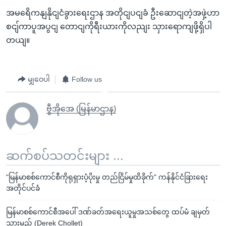
အမရေိကနျနိုငျငံခွားရေးဌာန အတိုငျပငျခံ ဦးဆောငျတဲ့အဖှဲ့ဟာ
စငျ်ကာပူအပွငျ တောငျကိုရီးယားကိုလညျး သှားရောကျဖို့ရှိပါ
တယျ။
မျှဝေပါ
Follow us
ဗွီအိုအေ (မြန်မာဌာန)
ဆက်စပ်သတင်းများ ...
"မြန်မာစစ်ကောင်စီကိုရုရှားပံ့ပိုးမှု တည်ငြိမ်မှုထိခိုက်" ကန်နိုင်ငံခြားရေး
အတိုင်ပင်ခံ
မြန်မာစစ်ကောင်စီအပေါ် ဒဏ်ခတ်အရေးယူမှုအသစ်တွေ ထပ်မံ ချမှတ်
သွားမည် (Derek Chollet)