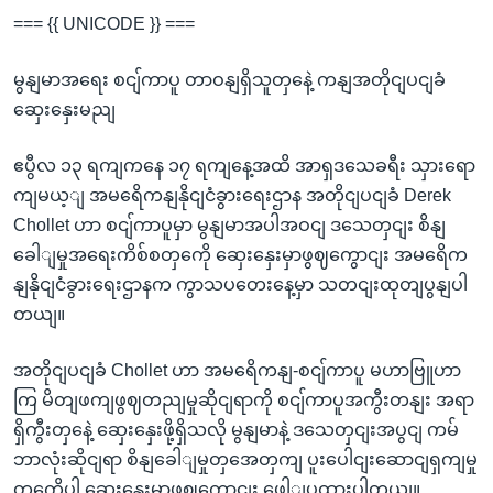
=== {{ UNICODE }} ===
မွနျမာအရေး စငျ်ကာပူ တာဝနျရှိသူတှနေဲ့ ကနျအတိုငျပငျခံ
ဆှေးနှေးမညျ
ဧပွီလ ၁၃ ရကျကနေ ၁၇ ရကျနေ့အထိ အာရှဒသေခရီး သှားရော
ကျမယ့ျ အမရေိကနျနိုငျငံခွားရေးဌာန အတိုငျပငျခံ Derek
Chollet ဟာ စငျ်ကာပူမှာ မွနျမာအပါအဝငျ ဒသေတှငျး စိနျ
ခေါျမှုအရေးကိစ်စတှကေို ဆှေးနှေးမှာဖွဈကွောငျး အမရေိက
နျနိုငျငံခွားရေးဌာနက ကွာသပတေးနေ့မှာ သတငျးထုတျပွနျပါ
တယျ။
အတိုငျပငျခံ Chollet ဟာ အမရေိကနျ-စငျ်ကာပူ မဟာဗြူဟာ
ကြ မိတျဖကျဖွဈတညျမှုဆိုငျရာကို စငျ်ကာပူအကွီးတနျး အရာ
ရှိကွီးတှနေဲ့ ဆှေးနှေးဖို့ရှိသလို မွနျမာနဲ့ ဒသေတှငျးအပွငျ ကမ်
ဘာလုံးဆိုငျရာ စိနျခေါျမှုတှအေတှကျ ပူးပေါငျးဆောငျရှကျမှု
တှကေိုပါ ဆှေးနှေးမှာဖွဈကွောငျး ဖေါျပွထားပါတယျ။