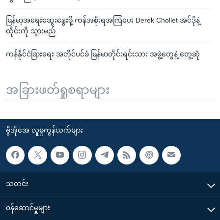
မြန်မာ့အရေးဆွေးနွေးဖို့ ကန်အစိုးရအကြံပေး Derek Chollet အင်ဒိုနဲ့
ထိုင်းကို သွားမည်
ကန်နိုင်ငံခြားရေး အတိုင်ပင်ခံ မြန်မာတိုင်းရင်းသား အဖွဲ့တွေနဲ့ တွေ့ဆုံ
အခြားဖတ်ရှုစရာများ
ဗွီအိုအေ လူမှုကွန်ယက်များ
သတင်း
၀န်ဆောင်မှုများ