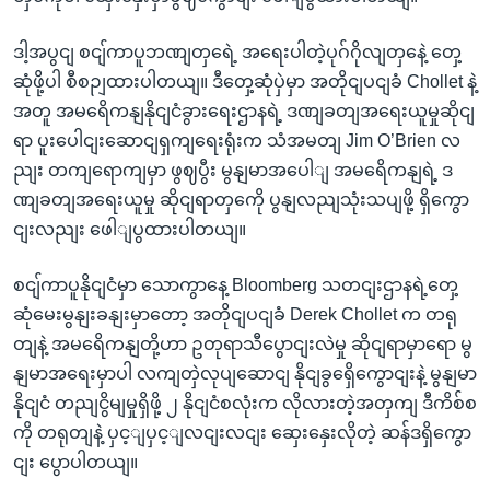
ဒါ့အပွငျ စငျ်ကာပူဘဏျတှရေဲ့ အရေးပါတဲ့ပုဂ်ဂိုလျတှနေဲ့ တှေ့
ဆုံဖို့ပါ စီစဉျထားပါတယျ။ ဒီတှေ့ဆုံပှဲမှာ အတိုငျပငျခံ Chollet နဲ့
အတူ အမရေိကနျနိုငျငံခွားရေးဌာနရဲ့ ဒဏျခတျအရေးယူမှုဆိုငျ
ရာ ပူးပေါငျးဆောငျရှကျရေးရုံးက သံအမတျ Jim O’Brien လ
ညျး တကျရောကျမှာ ဖွဈပွီး မွနျမာအပေါျ အမရေိကနျရဲ့ ဒ
ဏျခတျအရေးယူမှု ဆိုငျရာတှကေို ပွနျလညျသုံးသပျဖို့ ရှိကွော
ငျးလညျး ဖေါျပွထားပါတယျ။
စငျ်ကာပူနိုငျငံမှာ သောကွာနေ့ Bloomberg သတငျးဌာနရဲ့တှေ့
ဆုံမေးမွနျးခနျးမှာတော့ အတိုငျပငျခံ Derek Chollet က တရု
တျနဲ့ အမရေိကနျတို့ဟာ ဥတုရာသီပွောငျးလဲမှု ဆိုငျရာမှာရော မွ
နျမာအရေးမှာပါ လကျတှဲလုပျဆောငျ နိုငျခွရှေိကွောငျးနဲ့ မွနျမာ
နိုငျငံ တညျငွိမျမှုရှိဖို့ ၂ နိုငျငံစလုံးက လိုလားတဲ့အတှကျ ဒီကိစ်စ
ကို တရုတျနဲ့ ပှင့ျပှင့ျလငျးလငျး ဆှေးနှေးလိုတဲ့ ဆန်ဒရှိကွော
ငျး ပွောပါတယျ။