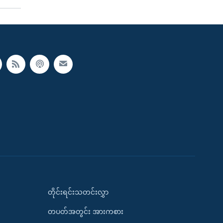
တိုင်းရင်းသတင်းလွှာ
တပတ်အတွင်း အားကစား