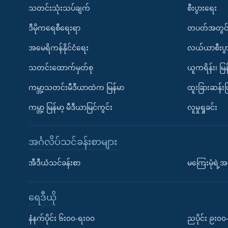
သတင်းသုံးသပ်ချက်
စီးပွားရေး
ဒီမိုကရေစီရေးရာ
တပတ်အတွင်
အမေရိကန်နိုင်ငံရေး
လယ်ယာစီးပွ
သတင်းထောက်မှတ်စု
ယူကရိန်း၊ မြန
ကမ္ဘာ့သတင်းမီဒီယာထဲက မြန်မာ
ထူးခြားဆန်း
ကမ္ဘာ့ မြန်မာ့ မီဒီယာမြင်ကွင်း
လူမှုရှုခင်း
အင်္ဂလိပ်သင်ခန်းစာများ
အီဒီယံသင်ခန်းစာ
မကြေးမုံရဲ့အင
ရေဒီယို
နံနက်ပိုင်း ၆း၀၀-ရး၀၀
ညပိုင်း ၉း၀