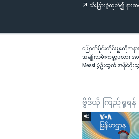
သုတပဒေသာ အင်္ဂလိပ်စာ
အ
သီးခြားခွဲထုတ်၍ နားဆင
ညွန်း
စာမျက်နှာ
သို့
ကျော်
ကြည့်
မြောက်ပိုင်းတိုင်းမှူးကိုအန
ရန်
အမျိုးသမီးကမ္ဘာ့ဖလား အာ
ရှာဖွေ
Messi ပွဲဦးထွက် အနိုင်ဂ
ရန်
နေရာ
သို့
ကျော်
ဗွီဒီယို ကြည့်ရှုရန်
ရန်