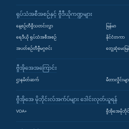
ရုပ်သံအစီအစဉ်နှင့် ဗွီဒီယိုကဏ္ဍများ
နေ့စဉ်တီဗွီသတင်းလွှာ
မြန်မာ
ရေဒီယို ရုပ်သံအစီအစဉ်
နိုင်ငံတကာ
အပတ်စဉ်တီဗွီမဂ္ဂဇင်း
တွေ့ဆုံမေးမြန
ဗွီအိုအေအကြောင်း
ဌာနမိတ်ဆက်
မီတာလှိုင်းမျာ
ဗွီအိုအေ မိုဘိုင်းလ်အက်ပ်များ ဒေါင်းလုတ်ယူရန်
Learning English
VOA+
ဗွီအိုအေမိုဘ
ဗွီအိုအေ လူမှုကွန်ယက်များ