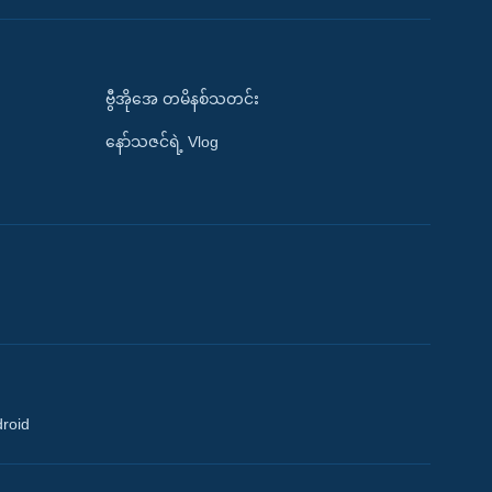
ဗွီအိုအေ တမိနစ်သတင်း
နော်သဇင်ရဲ့ Vlog
droid