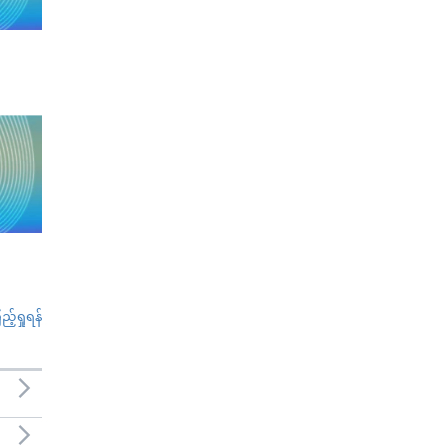
်ရှုရန်