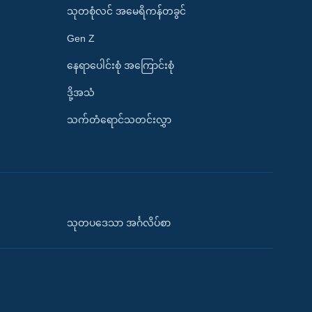
သုတစုံလင် အမေရိကန်တခွင်
Gen Z
နေရာပေါင်းစုံ အကြောင်းစုံ
ဒို့အသံ
သက်တံရောင်သတင်းလွှာ
သုတပဒေသာ အင်္ဂလိပ်စာ