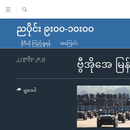
သုံး
ရ
ရှာဖွေ
လွယ်ကူ
မူလစာမျက်နှာ
ညပိုင်း ၉း၀၀-၁၀း၀၀
ရ
စေ
မြန်မာ
လာ
ဗွီဒီယို ကြည့်ရှုရန်
အကြောင်း
သည့်
ဒ်
ကမ္ဘာ့သတင်းများ
Link
ဗွီဒီယို
နိုင်ငံတကာ
၂၂ ဇူလိုင္၊ ၂၀၂၃
ဗွီအိုအေ မြ
များ
သတင်းလွတ်လပ်ခွင့်
အမေရိကန်
ပင်မ
ရပ်ဝန်းတခု လမ်းတခု အလွန်
တရုတ်
အကြောင်းအရာ
အင်္ဂလိပ်စာလေ့လာမယ်
အစ္စရေး-ပါလက်စတိုင်း
မျှဝေပါ
သို့
အပတ်စဉ်ကဏ္ဍများ
အမေရိကန်သုံးအီဒီယံ
ကျော်
ကြည့်
ရေဒီယိုနှင့်ရုပ်သံ အချက်အလက်များ
မကြေးမုံရဲ့ အင်္ဂလိပ်စာ
ရေဒီယို
ရန်
ရေဒီယို/တီဗွီအစီအစဉ်
ရုပ်ရှင်ထဲက အင်္ဂလိပ်စာ
တီဗွီ
ပင်မ