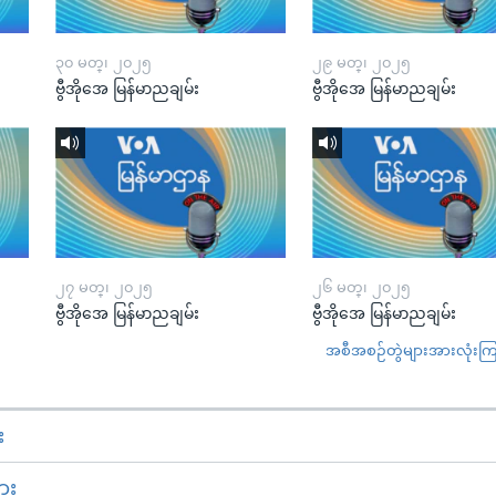
၃၀ မတ္၊ ၂၀၂၅
၂၉ မတ္၊ ၂၀၂၅
ဗွီအိုအေ မြန်မာညချမ်း
ဗွီအိုအေ မြန်မာညချမ်း
၂၇ မတ္၊ ၂၀၂၅
၂၆ မတ္၊ ၂၀၂၅
ဗွီအိုအေ မြန်မာညချမ်း
ဗွီအိုအေ မြန်မာညချမ်း
အစီအစဉ်တွဲများအားလုံးကြည့
း
ား