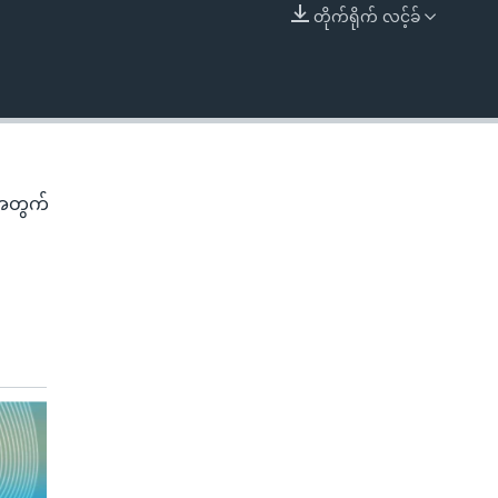
တိုက်ရိုက် လင့်ခ်
EMBED
၊
 အတွက်