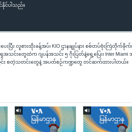
်နိုင်ပါသည်။
ားပေးပြီး လူစားထိုးခန့်အပ်၊ KIO ဌာနချုပ်နား စစ်တပ်ဗုံးကြဲတိုက်ခိုက်
ရှအသင်းတွေထဲက ဂျပန်အသင်း ၅ ဂိုးပြတ်နဲ့ရှေ့ပြေး၊ Inter Miami
ိုးသွင်း စတဲ့သတင်းတွေနဲ့ အပတ်စဉ်ကဏ္ဍတွေ တင်ဆက်ထားပါတယ်။