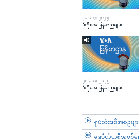
၃၁ မတ္၊ ၂၀၂၅
ဗွီအိုအေ မြန်မာညချမ်း
၂၈ မတ္၊ ၂၀၂၅
ဗွီအိုအေ မြန်မာညချမ်း
ရုပ်သံအစီအစဉ်မျာ
ရေဒီယိုအစီအစဉ်မျ