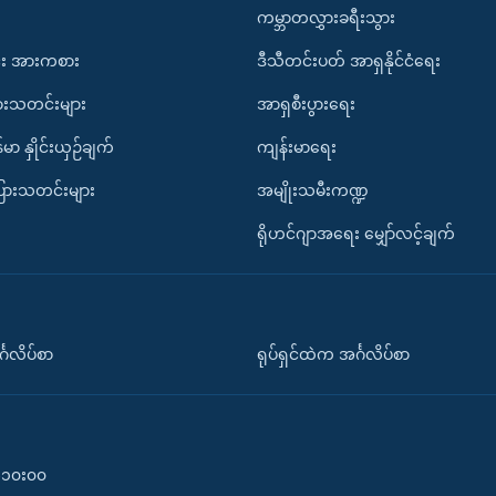
ကမ္ဘာတလွှားခရီးသွား
း အားကစား
ဒီသီတင်းပတ် အာရှနိုင်ငံရေး
ားသတင်းများ
အာရှစီးပွားရေး
်မာ နှိုင်းယှဉ်ချက်
ကျန်းမာရေး
ပြားသတင်းများ
အမျိုးသမီးကဏ္ဍ
ရိုဟင်ဂျာအရေး မျှော်လင့်ချက်
်္ဂလိပ်စာ
ရုပ်ရှင်ထဲက အင်္ဂလိပ်စာ
၀-၁၀း၀၀