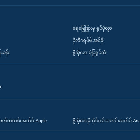
ရေမြေခြားမှ ရုပ်ပုံလွှာ
ပိုလီဂရပ်ဖ်.အင်ဖို
်းခန်း
ဗွီအိုအေ ပုံပြရုပ်သံ
း
ိုင်းလ်သတင်းအက်ပ်-Apple
ဗွီအိုအေမိုဘိုင်းလ်သတင်းအက်ပ်-An