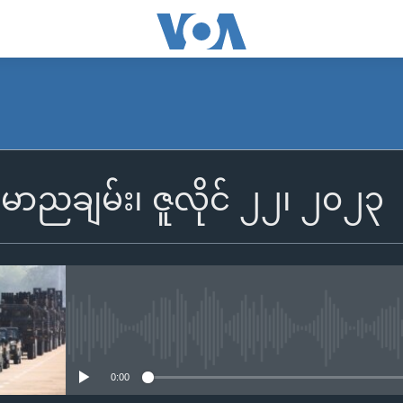
SUBSCRIBE
န်မာညချမ်း၊ ဇူလိုင် ၂၂၊ ၂၀၂၃
Apple Podcasts
Spotify
ရယူရန်
No media source currently availa
0:00