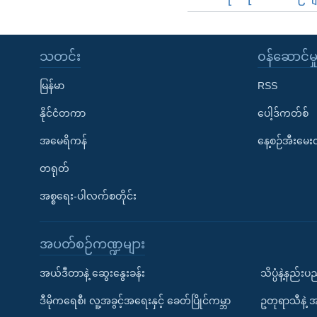
သတင်း
၀န်ဆောင်မှ
မြန်မာ
RSS
နိုင်ငံတကာ
ပေါ့ဒ်ကတ်စ်
အမေရိကန်
နေ့စဉ်အီးမေ
တရုတ်
အစ္စရေး-ပါလက်စတိုင်း
အပတ်စဉ်ကဏ္ဍများ
အယ်ဒီတာနဲ့ ဆွေးနွေးခန်း
သိပ္ပံနဲ့နည်း
ဒီမိုကရေစီ၊ လူ့အခွင့်အရေးနှင့် ခေတ်ပြိုင်ကမ္ဘာ
ဥတုရာသီနဲ့ 