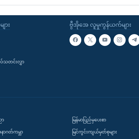
ုများ
ဗွီအိုအေ လူမှုကွန်ယက်များ
းလ်သတင်းလွှာ
ပညာ
မြန်မာပြည်မှပေးစာ
အနာဂတ်ကမ္ဘာ
မြင်ကွင်းကျယ်မှတ်စုများ