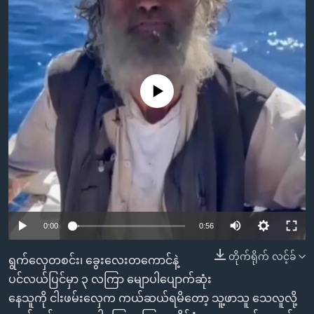
အ
သုတပဒေသာ အင်္ဂလိပ်စာ
ညွန်း
Learning English
စာမျက်နှာ
သို့
ဗွီအိုအေ လူမှုကွန်ယက်များ
ကျော်
No media source currently available
ကြည့်
ရန်
ဘာသာစကားများ
ရှာဖွေ
ရန်
နေရာ
သို့
ကျော်
0:00
0:56
ရန်
တိုက်ရိုက် လင့်ခ်
ရွက်လှေတစင်း၊ ခွေးလေးတကောင်နဲ့
ပင်လယ်ပြင်မှာ ၃ လကြာ မျောပါပျောက်ဆုံး
နေသူကို ငါးဖမ်းလှေက ကယ်ဆယ်ရမိတော့ သူ့ဖာသူ သေလူလို့