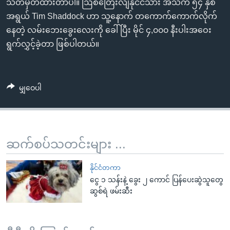
သတ်မှတ်ထားတာပါ။ ဩစတြေးလျနိုင်ငံသား အသက် ၅၄ နှစ်
အရွယ် Tim Shaddock ဟာ သူ့နောက် တကောက်ကောက်လိုက်
နေတဲ့ လမ်းဘေးခွေးလေးကို ခေါ်ပြီး မိုင် ၄,၀၀၀ နီးပါးအဝေး
ရွက်လွှင့်ခဲ့တာ ဖြစ်ပါတယ်။
မျှဝေပါ
ဆက်စပ်သတင်းများ ...
နိုင်ငံတကာ
ငွေ ၁ သန်းနဲ့ ခွေး ၂ ကောင် ပြန်ပေးဆွဲသူတွေ
ဆွစ်ရဲ ဖမ်းဆီး