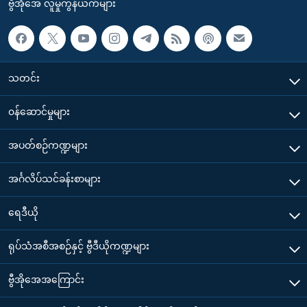
ဗွီအိုအေ လူမှုကွန်ယက်များ
သတင်း
၀န်ဆောင်မှုများ
အပတ်စဉ်ကဏ္ဍများ
အင်္ဂလိပ်သင်ခန်းစာများ
ရေဒီယို
ရုပ်သံအစီအစဉ်နှင့် ဗွီဒီယိုကဏ္ဍများ
ဗွီအိုအေအကြောင်း