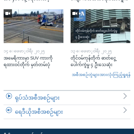
၁၄ ေဖေဖာ္၀ါရီ၊ ၂၀၂၅
၁၃ ေဖေဖာ္၀ါရီ၊ ၂၀၂၅
အမေရိကားမှာ SUV ကားကို
တိုင်ဝမ်ကုန်တိုက် ဓာတ်ငွေ့
ရထားဝင်တိုက် မှတ်တမ်းပုံ
ပေါက်ကွဲမှု ၄ ဦးသေဆုံး
အစီအစဉ်တွဲများအားလုံးကြည့်ရှုရန်
ရုပ်သံအစီအစဉ်များ
ရေဒီယိုအစီအစဉ်များ