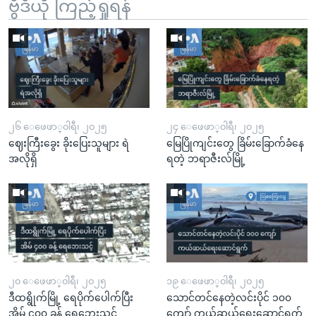
ဗွီဒီယို ကြည့်ရှုရန်
၂၆ ေဖေဖာ္၀ါရီ၊ ၂၀၂၅
၂၄ ေဖေဖာ္၀ါရီ၊ ၂၀၂၅
ဈေးကြီးခွေး ခိုးပြေးသူများ ရဲ
မြေပြိုကျင်းတွေ ခြိမ်းခြောက်ခံနေ
အလိုရှိ
ရတဲ့ ဘရာဇီးလ်မြို့
၂၀ ေဖေဖာ္၀ါရီ၊ ၂၀၂၅
၁၉ ေဖေဖာ္၀ါရီ၊ ၂၀၂၅
ဒီထရွိုက်မြို့ ရေပိုက်ပေါက်ပြီး
သောင်တင်နေတဲ့လင်းပိုင် ၁၀၀
အိမ် ၄၀၀ ခန့် ရေဘေးသင့်
ကျော် ကယ်ဆယ်ရေးဆောင်ရွက်