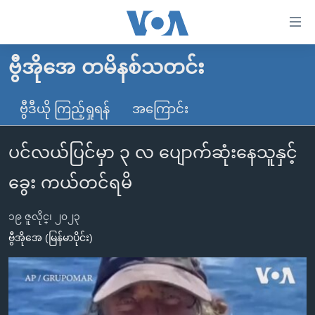
သုံး
ရ
လွယ်ကူ
ဗွီအိုအေ တမိနစ်သတင်း
မူလစာမျက်နှာ
စေ
မြန်မာ
ဗွီဒီယို ကြည့်ရှုရန်
အကြောင်း
သည့်
ကမ္ဘာ့သတင်းများ
Link
ပင်လယ်ပြင်မှာ ၃ လ ပျောက်ဆုံးနေသူနှင့်
ဗွီဒီယို
နိုင်ငံတကာ
များ
သတင်းလွတ်လပ်ခွင့်
အမေရိကန်
ခွေး ကယ်တင်ရမိ
ပင်မ
ရပ်ဝန်းတခု လမ်းတခု အလွန်
တရုတ်
အကြောင်းအရာ
၁၉ ဇူလိုင္၊ ၂၀၂၃
သို့
အင်္ဂလိပ်စာလေ့လာမယ်
အစ္စရေး-ပါလက်စတိုင်း
ဗွီအိုအေ (မြန်မာပိုင်း)
ကျော်
အပတ်စဉ်ကဏ္ဍများ
အမေရိကန်သုံးအီဒီယံ
ကြည့်
ရေဒီယိုနှင့်ရုပ်သံ အချက်အလက်များ
မကြေးမုံရဲ့ အင်္ဂလိပ်စာ
ရေဒီယို
ရန်
ပင်မ
ရေဒီယို/တီဗွီအစီအစဉ်
ရုပ်ရှင်ထဲက အင်္ဂလိပ်စာ
တီဗွီ