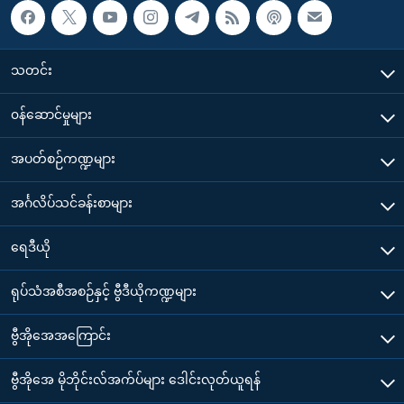
သတင်း
၀န်ဆောင်မှုများ
အပတ်စဉ်ကဏ္ဍများ
အင်္ဂလိပ်သင်ခန်းစာများ
ရေဒီယို
ရုပ်သံအစီအစဉ်နှင့် ဗွီဒီယိုကဏ္ဍများ
ဗွီအိုအေအကြောင်း
ဗွီအိုအေ မိုဘိုင်းလ်အက်ပ်များ ဒေါင်းလုတ်ယူရန်