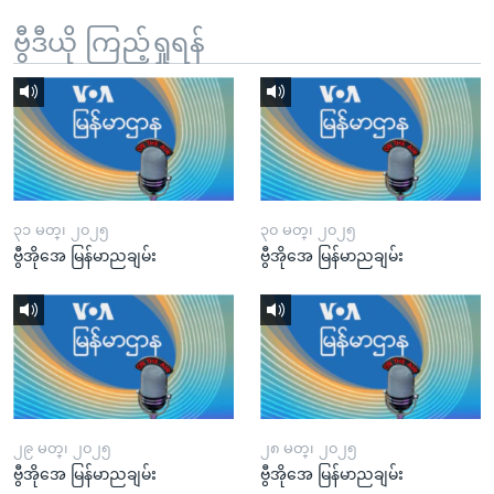
ဗွီဒီယို ကြည့်ရှုရန်
၃၁ မတ္၊ ၂၀၂၅
၃၀ မတ္၊ ၂၀၂၅
ဗွီအိုအေ မြန်မာညချမ်း
ဗွီအိုအေ မြန်မာညချမ်း
၂၉ မတ္၊ ၂၀၂၅
၂၈ မတ္၊ ၂၀၂၅
ဗွီအိုအေ မြန်မာညချမ်း
ဗွီအိုအေ မြန်မာညချမ်း