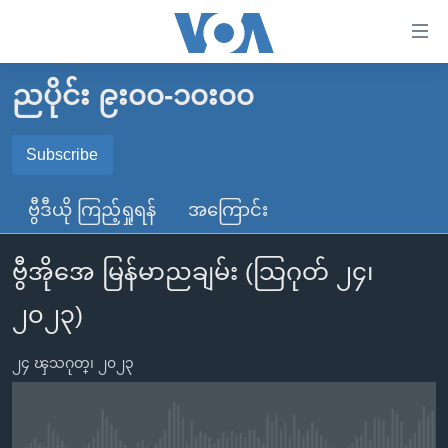
သုံး
ရ
လွယ်ကူ
ညပိုင်း ၉း၀၀-၁၀း၀၀
မူလစာမျက်နှာ
စေ
မြန်မာ
Subscribe
သည့်
SUBSCRIBE
ကမ္ဘာ့သတင်းများ
Link
ဗွီဒီယို ကြည့်ရှုရန်
အကြောင်း
ဗွီဒီယို
နိုင်ငံတကာ
များ
Spotify
သတင်းလွတ်လပ်ခွင့်
အမေရိကန်
ပင်မ
ဗွီအိုအေ မြန်မာညချမ်း (သြဂုတ် ၂၄၊
ရပ်ဝန်းတခု လမ်းတခု အလွန်
တရုတ်
အကြောင်းအရာ
ရယူရန်
၂၀၂၃)
သို့
အင်္ဂလိပ်စာလေ့လာမယ်
အစ္စရေး-ပါလက်စတိုင်း
ကျော်
အပတ်စဉ်ကဏ္ဍများ
အမေရိကန်သုံးအီဒီယံ
၂၄ ၾသဂုတ္၊ ၂၀၂၃
ကြည့်
ရေဒီယိုနှင့်ရုပ်သံ အချက်အလက်များ
မကြေးမုံရဲ့ အင်္ဂလိပ်စာ
ရေဒီယို
ရန်
ပင်မ
ရေဒီယို/တီဗွီအစီအစဉ်
ရုပ်ရှင်ထဲက အင်္ဂလိပ်စာ
တီဗွီ