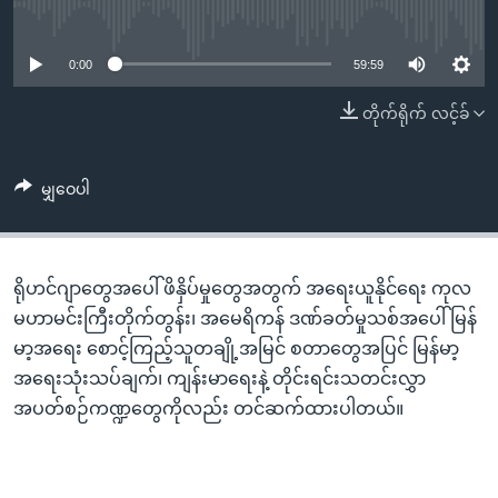
အ
No media source currently available
သုတပဒေသာ အင်္ဂလိပ်စာ
ညွန်း
Learning English
စာမျက်နှာ
0:00
59:59
သို့
ဗွီအိုအေ လူမှုကွန်ယက်များ
တိုက်ရိုက် လင့်ခ်
ကျော်
ကြည့်
ရန်
မျှဝေပါ
ဘာသာစကားများ
ရှာဖွေ
ရန်
နေရာ
ရိုဟင်ဂျာတွေအပေါ် ဖိနှိပ်မှုတွေအတွက် အရေးယူနိုင်ရေး ကုလ
သို့
မဟာမင်းကြီးတိုက်တွန်း၊ အမေရိကန် ဒဏ်ခတ်မှုသစ်အပေါ် မြန်
ကျော်
မာ့အရေး စောင့်ကြည့်သူတချို့အမြင် စတာတွေအပြင် မြန်မာ့
ရန်
အရေးသုံးသပ်ချက်၊ ကျန်းမာရေးနဲ့ တိုင်းရင်းသတင်းလွှာ
အပတ်စဉ်ကဏ္ဍတွေကိုလည်း တင်ဆက်ထားပါတယ်။