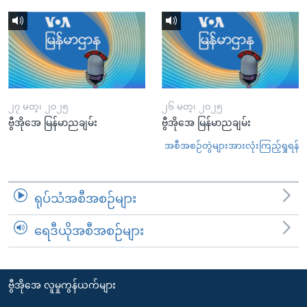
၂၇ မတ္၊ ၂၀၂၅
၂၆ မတ္၊ ၂၀၂၅
ဗွီအိုအေ မြန်မာညချမ်း
ဗွီအိုအေ မြန်မာညချမ်း
အစီအစဉ်တွဲများအားလုံးကြည့်ရှုရန်
ရုပ်သံအစီအစဉ်များ
ရေဒီယိုအစီအစဉ်များ
ဗွီအိုအေ လူမှုကွန်ယက်များ