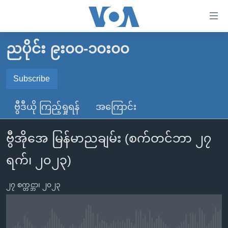
သုံး
ရ
လွယ်ကူ
ညပိုင်း ၉း၀၀-၁၀း၀၀
မူလစာမျက်နှာ
စေ
မြန်မာ
Subscribe
သည့်
SUBSCRIBE
ကမ္ဘာ့သတင်းများ
Link
ဗွီဒီယို ကြည့်ရှုရန်
အကြောင်း
ဗွီဒီယို
နိုင်ငံတကာ
များ
Spotify
သတင်းလွတ်လပ်ခွင့်
အမေရိကန်
ပင်မ
ဗွီအိုအေ မြန်မာညချမ်း (စက်တင်ဘာ ၂၇
ရပ်ဝန်းတခု လမ်းတခု အလွန်
တရုတ်
အကြောင်းအရာ
ရယူရန်
ရက်၊ ၂၀၂၃)
သို့
အင်္ဂလိပ်စာလေ့လာမယ်
အစ္စရေး-ပါလက်စတိုင်း
ကျော်
အပတ်စဉ်ကဏ္ဍများ
အမေရိကန်သုံးအီဒီယံ
၂၇ စက္တင္ဘာ၊ ၂၀၂၃
ကြည့်
ရေဒီယိုနှင့်ရုပ်သံ အချက်အလက်များ
မကြေးမုံရဲ့ အင်္ဂလိပ်စာ
ရေဒီယို
ရန်
ပင်မ
ရေဒီယို/တီဗွီအစီအစဉ်
ရုပ်ရှင်ထဲက အင်္ဂလိပ်စာ
တီဗွီ