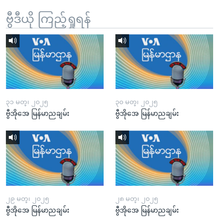
ဗွီဒီယို ကြည့်ရှုရန်
၃၁ မတ္၊ ၂၀၂၅
၃၀ မတ္၊ ၂၀၂၅
ဗွီအိုအေ မြန်မာညချမ်း
ဗွီအိုအေ မြန်မာညချမ်း
၂၉ မတ္၊ ၂၀၂၅
၂၈ မတ္၊ ၂၀၂၅
ဗွီအိုအေ မြန်မာညချမ်း
ဗွီအိုအေ မြန်မာညချမ်း