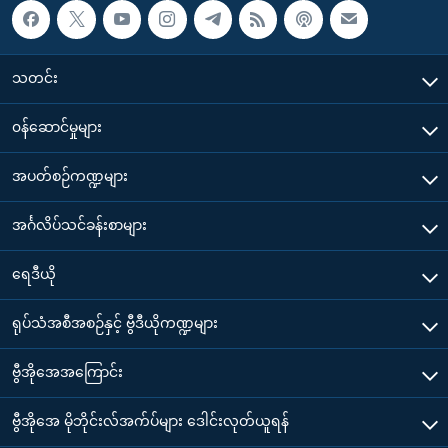
သတင်း
၀န်ဆောင်မှုများ
အပတ်စဉ်ကဏ္ဍများ
အင်္ဂလိပ်သင်ခန်းစာများ
ရေဒီယို
ရုပ်သံအစီအစဉ်နှင့် ဗွီဒီယိုကဏ္ဍများ
ဗွီအိုအေအကြောင်း
ဗွီအိုအေ မိုဘိုင်းလ်အက်ပ်များ ဒေါင်းလုတ်ယူရန်