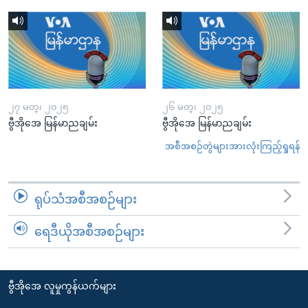
၂၇ မတ္၊ ၂၀၂၅
၂၆ မတ္၊ ၂၀၂၅
ဗွီအိုအေ မြန်မာညချမ်း
ဗွီအိုအေ မြန်မာညချမ်း
အစီအစဉ်တွဲများအားလုံးကြည့်ရှုရန်
ရုပ်သံအစီအစဉ်များ
ရေဒီယိုအစီအစဉ်များ
ဗွီအိုအေ လူမှုကွန်ယက်များ