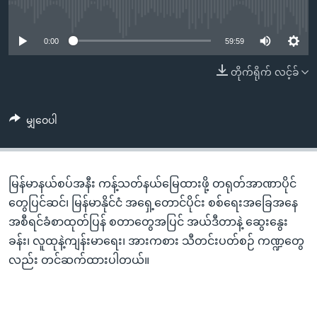
အ
No media source currently available
သုတပဒေသာ အင်္ဂလိပ်စာ
ညွန်း
Learning English
စာမျက်နှာ
0:00
59:59
သို့
ဗွီအိုအေ လူမှုကွန်ယက်များ
တိုက်ရိုက် လင့်ခ်
ကျော်
ကြည့်
ရန်
မျှဝေပါ
ဘာသာစကားများ
ရှာဖွေ
ရန်
နေရာ
မြန်မာနယ်စပ်အနီး ကန့်သတ်နယ်မြေထားဖို့ တရုတ်အာဏာပိုင်
သို့
တွေပြင်ဆင်၊ မြန်မာနိုင်ငံ အရှေ့တောင်ပိုင်း စစ်ရေးအခြေအနေ
ကျော်
အစီရင်ခံစာထုတ်ပြန် စတာတွေအပြင် အယ်ဒီတာနဲ့ ဆွေးနွေး
ရန်
ခန်း၊ လူထုနဲ့ကျန်းမာရေး၊ အားကစား သီတင်းပတ်စဉ် ကဏ္ဍတွေ
လည်း တင်ဆက်ထားပါတယ်။