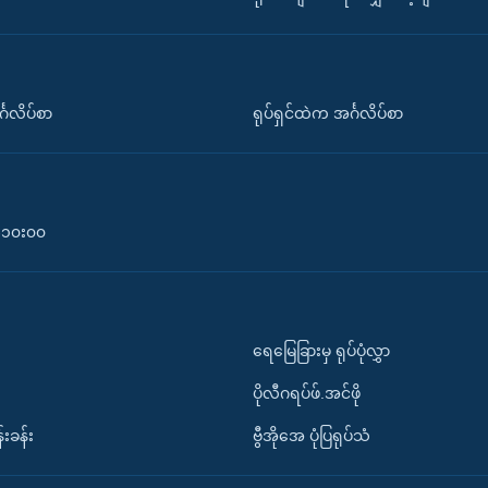
်္ဂလိပ်စာ
ရုပ်ရှင်ထဲက အင်္ဂလိပ်စာ
၀-၁၀း၀၀
ရေမြေခြားမှ ရုပ်ပုံလွှာ
ပိုလီဂရပ်ဖ်.အင်ဖို
်းခန်း
ဗွီအိုအေ ပုံပြရုပ်သံ