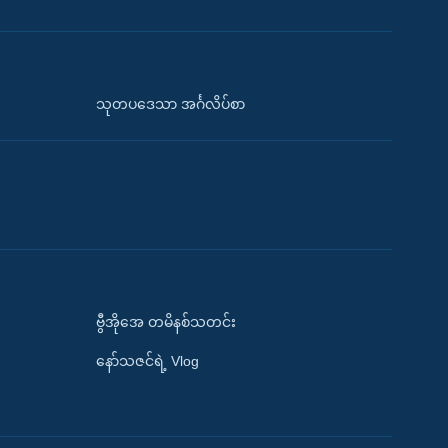
သုတပဒေသာ အင်္ဂလိပ်စာ
ဗွီအိုအေ တမိနစ်သတင်း
နော်သဇင်ရဲ့ Vlog