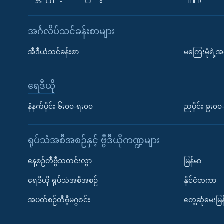
အင်္ဂလိပ်သင်ခန်းစာများ
အီဒီယံသင်ခန်းစာ
မကြေးမုံရဲ့အင
ရေဒီယို
နံနက်ပိုင်း ၆း၀၀-ရး၀၀
ညပိုင်း ၉း၀
ရုပ်သံအစီအစဉ်နှင့် ဗွီဒီယိုကဏ္ဍများ
နေ့စဉ်တီဗွီသတင်းလွှာ
မြန်မာ
ရေဒီယို ရုပ်သံအစီအစဉ်
နိုင်ငံတကာ
အပတ်စဉ်တီဗွီမဂ္ဂဇင်း
တွေ့ဆုံမေးမြန