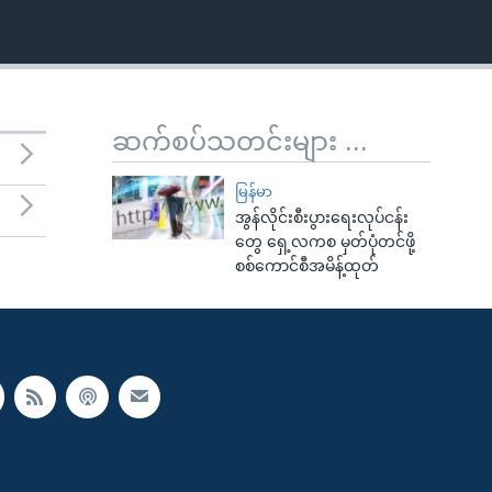
ဆက်စပ်သတင်းများ ...
မြန်မာ
အွန်လိုင်းစီးပွားရေးလုပ်ငန်း
တွေ ရှေ့လကစ မှတ်ပုံတင်ဖို့
စစ်ကောင်စီအမိန့်ထုတ်