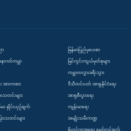
ပညာ
မြန်မာပြည်မှပေးစာ
အနာဂတ်ကမ္ဘာ
မြင်ကွင်းကျယ်မှတ်စုများ
ကမ္ဘာတလွှားခရီးသွား
း အားကစား
ဒီသီတင်းပတ် အာရှနိုင်ငံရေး
ားသတင်းများ
အာရှစီးပွားရေး
်မာ နှိုင်းယှဉ်ချက်
ကျန်းမာရေး
ပြားသတင်းများ
အမျိုးသမီးကဏ္ဍ
ရိုဟင်ဂျာအရေး မျှော်လင့်ချက်