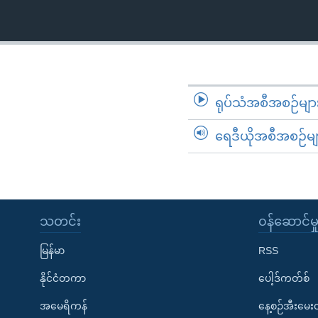
ရုပ်သံအစီအစဉ်မျာ
ရေဒီယိုအစီအစဉ်မျ
သတင်း
၀န်ဆောင်မှ
မြန်မာ
RSS
နိုင်ငံတကာ
ပေါ့ဒ်ကတ်စ်
အမေရိကန်
နေ့စဉ်အီးမေ