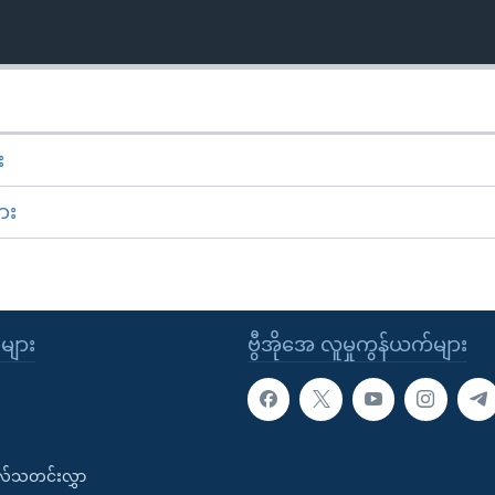
း
ား
ုများ
ဗွီအိုအေ လူမှုကွန်ယက်များ
းလ်သတင်းလွှာ