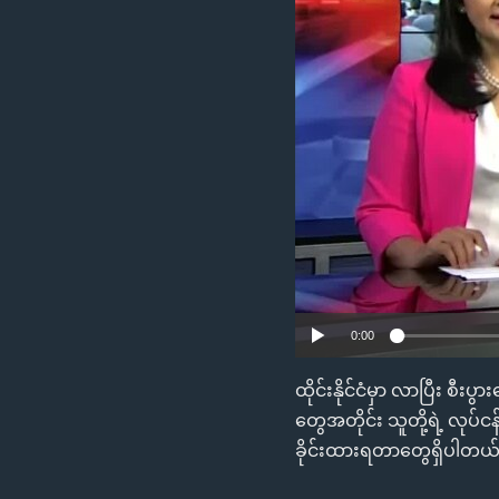
သုတပဒေသာ အင်္ဂလိပ်စာ
အ
ညွန်း
စာမျက်နှာ
သို့
ကျော်
ကြည့်
ရန်
ရှာဖွေ
ရန်
နေရာ
သို့
ကျော်
0:00
ရန်
ထိုင်းနိုင်ငံမှာ လာပြီး စ
တွေအတိုင်း သူတို့ရဲ့ လုပ်
ခိုင်းထားရတာတွေရှိပါတယ်