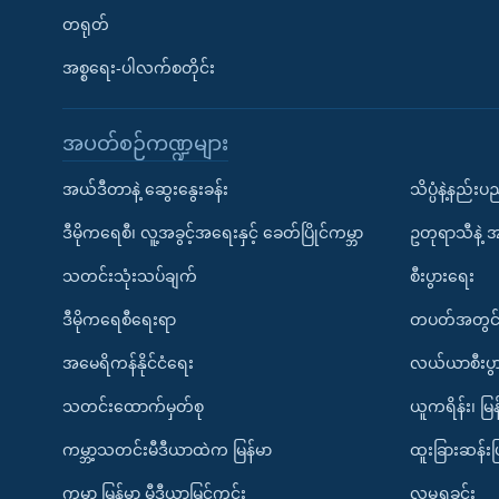
တရုတ်
အစ္စရေး-ပါလက်စတိုင်း
အပတ်စဉ်ကဏ္ဍများ
အယ်ဒီတာနဲ့ ဆွေးနွေးခန်း
သိပ္ပံနဲ့နည်း
ဒီမိုကရေစီ၊ လူ့အခွင့်အရေးနှင့် ခေတ်ပြိုင်ကမ္ဘာ
ဥတုရာသီနဲ့ 
သတင်းသုံးသပ်ချက်
စီးပွားရေး
ဒီမိုကရေစီရေးရာ
တပတ်အတွင်
အမေရိကန်နိုင်ငံရေး
လယ်ယာစီးပွ
သတင်းထောက်မှတ်စု
ယူကရိန်း၊ မြန
ကမ္ဘာ့သတင်းမီဒီယာထဲက မြန်မာ
ထူးခြားဆန်း
ကမ္ဘာ့ မြန်မာ့ မီဒီယာမြင်ကွင်း
လူမှုရှုခင်း