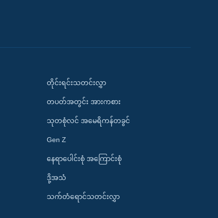
တိုင်းရင်းသတင်းလွှာ
တပတ်အတွင်း အားကစား
သုတစုံလင် အမေရိကန်တခွင်
Gen Z
နေရာပေါင်းစုံ အကြောင်းစုံ
ဒို့အသံ
သက်တံရောင်သတင်းလွှာ