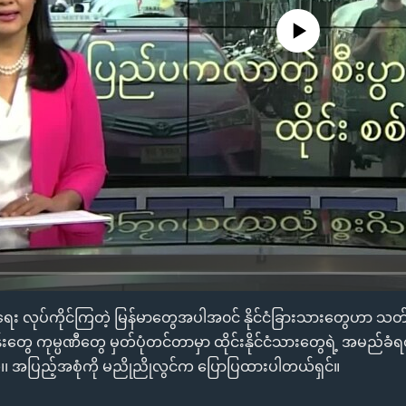
No media source currently availa
ီးပွားရေး လုပ်ကိုင်ကြတဲ့ မြန်မာတွေအပါအ၀င် နိုင်ငံခြားသားတွေဟာ 
ငန်းတွေ ကုမ္ပဏီတွေ မှတ်ပုံတင်တာမှာ ထိုင်းနိုင်ငံသားတွေရဲ့ အမည်ခ
၊၊ အပြည့်အစုံကို မညိုညိုလွင်က ပြောပြထားပါတယ်ရှင်။