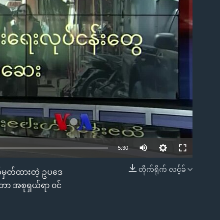
ble
5:30
တိုက်ရိုက် လင့်ခ်
သတ်မှတ်ထားတဲ့ ဥပဒေ
EMBED
ံရတာ အစုရှယ်ရာ ၀င်