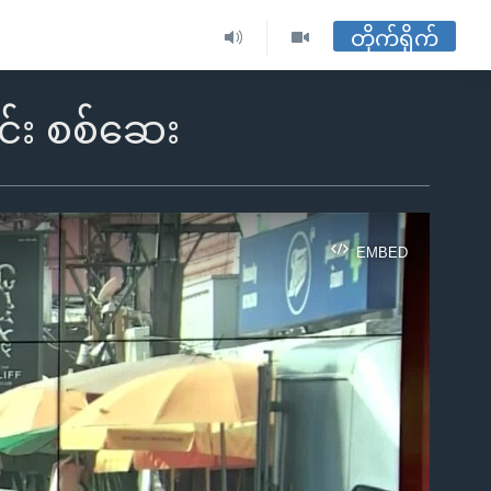
တိုက်ရိုက်
င်း စစ်ဆေး
EMBED