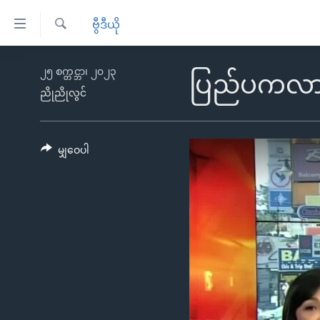
သုံး
ဗွီဒီယို
ရ
ရှာဖွေ
လွယ်ကူ
မူလစာမျက်နှာ
၂၅ စက္တင္ဘာ၊ ၂၀၂၃
ရ
ပြည်ပကလာတဲ့
စေ
မြန်မာ
လာ
ညိုညိုလွင်
သည့်
ဒ်
ကမ္ဘာ့သတင်းများ
Link
ဗွီဒီယို
နိုင်ငံတကာ
မျှဝေပါ
များ
သတင်းလွတ်လပ်ခွင့်
အမေရိကန်
ပင်မ
ရပ်ဝန်းတခု လမ်းတခု အလွန်
တရုတ်
အကြောင်းအရာ
အင်္ဂလိပ်စာလေ့လာမယ်
အစ္စရေး-ပါလက်စတိုင်း
သို့
အပတ်စဉ်ကဏ္ဍများ
အမေရိကန်သုံးအီဒီယံ
ကျော်
ကြည့်
ရေဒီယိုနှင့်ရုပ်သံ အချက်အလက်များ
မကြေးမုံရဲ့ အင်္ဂလိပ်စာ
ရေဒီယို
ရန်
ရေဒီယို/တီဗွီအစီအစဉ်
ရုပ်ရှင်ထဲက အင်္ဂလိပ်စာ
တီဗွီ
ပင်မ