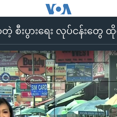
 စီးပွားရေး လုပ်ငန်းတွေ ထို