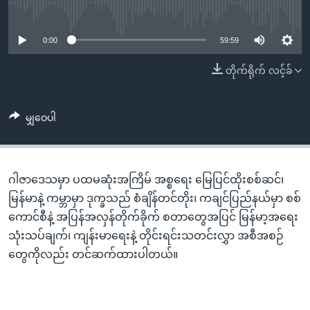
အ
No media source currently available
သုတပဒေသာ အင်္ဂလိပ်စာ
ညွန်း
Learning English
စာမျက်နှာ
0:00
59:59
သို့
ဗွီအိုအေ လူမှုကွန်ယက်များ
တိုက်ရိုက် လင့်ခ်
ကျော်
ကြည့်
ရန်
မျှဝေပါ
ဘာသာစကားများ
ရှာဖွေ
ရန်
နေရာ
ဂါဇာဒေသမှာ ပထမဆုံးအကြိမ် အစ္စရေး မြေပြင်ထိုးစစ်ဆင်၊
သို့
မြန်မာနဲ့ ကမ္ဘာမှာ ဒုက္ခသည် စံချိန်တင်တိုး၊ ကချင်ပြည်နယ်မှာ စစ်
ကျော်
ကောင်စီနဲ့ အပြန်အလှန်တိုက်ခိုက် စတာတွေအပြင် မြန်မာ့အရေး
ရန်
သုံးသပ်ချက်၊ ကျန်းမာရေးနဲ့ တိုင်းရင်းသတင်းလွှာ အစီအစဉ်
တွေကိုလည်း တင်ဆက်ထားပါတယ်။