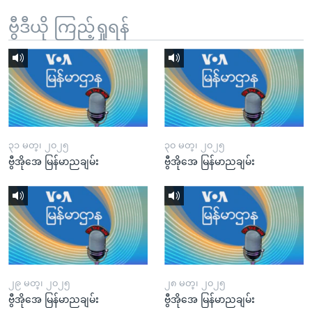
ဗွီဒီယို ကြည့်ရှုရန်
၃၁ မတ္၊ ၂၀၂၅
၃၀ မတ္၊ ၂၀၂၅
ဗွီအိုအေ မြန်မာညချမ်း
ဗွီအိုအေ မြန်မာညချမ်း
၂၉ မတ္၊ ၂၀၂၅
၂၈ မတ္၊ ၂၀၂၅
ဗွီအိုအေ မြန်မာညချမ်း
ဗွီအိုအေ မြန်မာညချမ်း