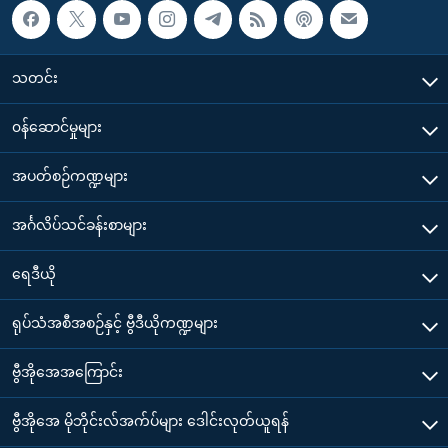
သတင်း
၀န်ဆောင်မှုများ
အပတ်စဉ်ကဏ္ဍများ
အင်္ဂလိပ်သင်ခန်းစာများ
ရေဒီယို
ရုပ်သံအစီအစဉ်နှင့် ဗွီဒီယိုကဏ္ဍများ
ဗွီအိုအေအကြောင်း
ဗွီအိုအေ မိုဘိုင်းလ်အက်ပ်များ ဒေါင်းလုတ်ယူရန်