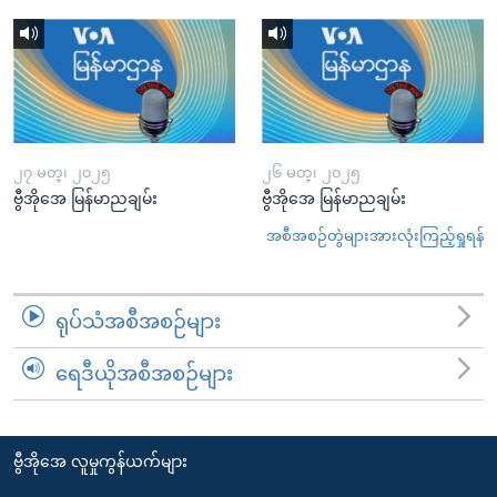
၂၇ မတ္၊ ၂၀၂၅
၂၆ မတ္၊ ၂၀၂၅
ဗွီအိုအေ မြန်မာညချမ်း
ဗွီအိုအေ မြန်မာညချမ်း
အစီအစဉ်တွဲများအားလုံးကြည့်ရှုရန်
ရုပ်သံအစီအစဉ်များ
ရေဒီယိုအစီအစဉ်များ
ဗွီအိုအေ လူမှုကွန်ယက်များ