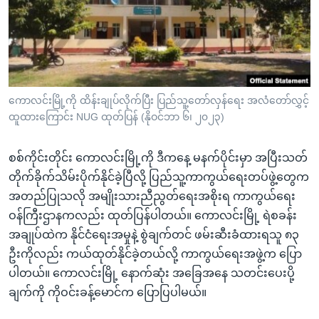
အ
သုတပဒေသာ အင်္ဂလိပ်စာ
ညွန်း
Learning English
စာမျက်နှာ
သို့
ဗွီအိုအေ လူမှုကွန်ယက်များ
ကျော်
ကြည့်
ကောလင်းမြို့ကို ထိန်းချုပ်လိုက်ပြီး ပြည်သူ့တော်လှန်ရေး အလံတော်လွှင့်
ထူထားကြောင်း NUG ထုတ်ပြန် (နိုဝင်ဘာ ၆၊ ၂၀၂၃)
ရန်
ဘာသာစကားများ
ရှာဖွေ
စစ်ကိုင်းတိုင်း ကောလင်းမြို့ကို ဒီကနေ့ မနက်ပိုင်းမှာ အပြီးသတ်
ရန်
တိုက်ခိုက်သိမ်းပိုက်နိုင်ခဲ့ပြီလို့ ပြည်သူ့ကာကွယ်ရေးတပ်ဖွဲ့တွေက
နေရာ
အတည်ပြုသလို အမျိုးသားညီညွတ်ရေးအစိုးရ ကာကွယ်ရေး
သို့
ဝန်ကြီးဌာနကလည်း ထုတ်ပြန်ပါတယ်။ ကောလင်းမြို့ ရဲစခန်း
ကျော်
အချုပ်ထဲက နိုင်ငံရေးအမှုနဲ့ စွဲချက်တင် ဖမ်းဆီးခံထားရသူ ၈၃
ရန်
ဦးကိုလည်း ကယ်ထုတ်နိုင်ခဲ့တယ်လို့ ကာကွယ်ရေးအဖွဲ့က ပြော
ပါတယ်။ ကောလင်းမြို့ နောက်ဆုံး အခြေအနေ သတင်းပေးပို့
ချက်ကို ကိုဝင်းခန့်မောင်က ပြောပြပါမယ်။