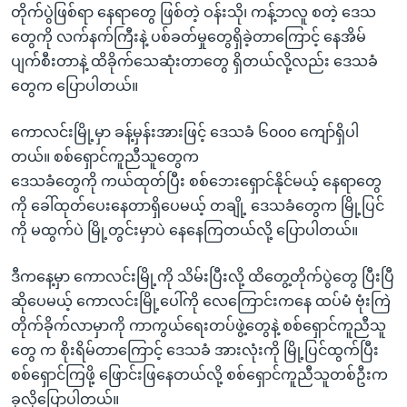
တိုက်ပွဲဖြစ်ရာ နေရာတွေ ဖြစ်တဲ့ ဝန်းသို၊ ကန့်ဘလူ စတဲ့ ဒေသ
တွေကို လက်နက်ကြီးနဲ့ ပစ်ခတ်မှုတွေရှိခဲ့တာကြောင့် နေအိမ်
ပျက်စီးတာနဲ့ ထိခိုက်သေဆုံးတာတွေ ရှိတယ်လို့လည်း ဒေသခံ
တွေက ပြောပါတယ်။
ကောလင်းမြို့မှာ ခန့်မှန်းအားဖြင့် ဒေသခံ ၆၀၀၀ ကျော်ရှိပါ
တယ်။ စစ်ရှောင်ကူညီသူတွေက
ဒေသခံတွေကို ကယ်ထုတ်ပြီး စစ်ဘေးရှောင်နိုင်မယ့် နေရာတွေ
ကို ခေါ်ထုတ်ပေးနေတာရှိပေမယ့် တချို့ ဒေသခံတွေက မြို့ပြင်
ကို မထွက်ပဲ မြို့တွင်းမှာပဲ နေနေကြတယ်လို့ ပြောပါတယ်။
ဒီကနေ့မှာ ကောလင်းမြို့ကို သိမ်းပြီးလို့ ထိတွေ့တိုက်ပွဲတွေ ပြီးပြီ
ဆိုပေမယ့် ကောလင်းမြို့ပေါ်ကို လေကြောင်းကနေ ထပ်မံ ဗုံးကြဲ
တိုက်ခိုက်လာမှာကို ကာကွယ်ရေးတပ်ဖွဲ့တွေနဲ့ စစ်ရှောင်ကူညီသူ
တွေ က စိုးရိမ်တာကြောင့် ဒေသခံ အားလုံးကို မြို့ပြင်ထွက်ပြီး
စစ်ရှောင်ကြဖို့ ဖြောင်းဖြနေတယ်လို့ စစ်ရှောင်ကူညီသူတစ်ဦးက
ခုလိုပြောပါတယ်။