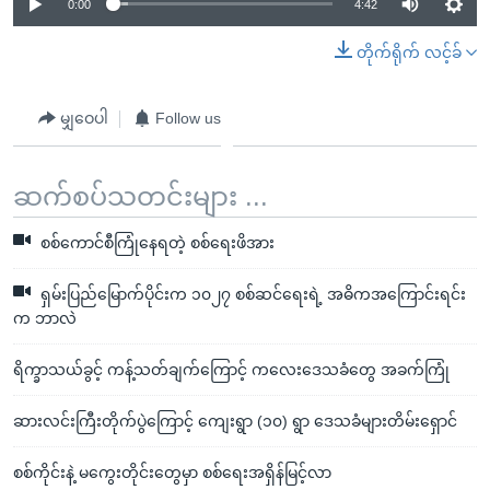
0:00
4:42
တိုက်ရိုက် လင့်ခ်
မျှဝေပါ
Follow us
ဆက်စပ်သတင်းများ ...
စစ်ကောင်စီကြုံနေရတဲ့ စစ်ရေးဖိအား
ရှမ်းပြည်မြောက်ပိုင်းက ၁၀၂၇ စစ်ဆင်ရေးရဲ့ အဓိကအကြောင်းရင်း
က ဘာလဲ
ရိက္ခာသယ်ခွင့် ကန့်သတ်ချက်ကြောင့် ကလေးဒေသခံတွေ အခက်ကြုံ
ဆားလင်းကြီးတိုက်ပွဲကြောင့် ကျေးရွာ (၁၀) ရွာ ဒေသခံများတိမ်းရှောင်
စစ်ကိုင်းနဲ့ မကွေးတိုင်းတွေမှာ စစ်ရေးအရှိန်မြင့်လာ