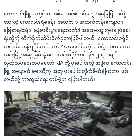
ကောလင်းမြို့အတွင်းက စစ်ကောင်စီတပ်တွေ အခြေပြုတပ်စွဲ
ထားတဲ့ ကောလင်းရဲစခန်း၊ အထက ၁ အထက်တန်းကျောင်း၊
မြေစာရင်းရုံး၊ မြန်မာစီးပွားရေးဘဏ်နဲ့ အထွေထွေ အုပ်ချုပ်ရေး
ရုံးတို့ကို တိုက်ခိုက်သိမ်းပိုက်ခဲ့တာဖြစ်ပါတယ်။ ကောလင်းခရိုင်
တပ်ရင်း ၁ နဲ့ ရခိုင်တပ်တော် AA ပူးပေါင်းတဲ့ တပ်ဖွဲ့တွေက ကော
လင်းမြို့အရှေ့ခြမ်းနဲ့ ကောလင်းခရိုင်တပ်ရင်း ၂ နဲ့ ကချင်
လွတ်လပ်ရေးတပ်မတော် KIA တို့ ပူးပေါင်းတဲ့ အဖွဲ့က ကောလင်း
မြို့ အနောက်ခြမ်းတို့ကို အတူ ပူးပေါင်းတိုက်ခိုက်ခဲ့ကြတာ ဖြစ်
တယ်လို့ ကာကွယ်ရေး တပ်ဖွဲ့က ပြောပါတယ်။