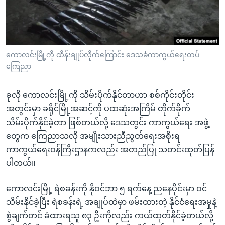
ကောလင်းမြို့ကို ထိန်းချုပ်လိုက်ကြောင်း ဒေသခံကာကွယ်ရေးတပ်
ကြေညာ
ခုလို ကောလင်းမြို့ကို သိမ်းပိုက်နိုင်တာဟာ စစ်ကိုင်းတိုင်း
အတွင်းမှာ ခရိုင်မြို့အဆင့်ကို ပထဆုံးအကြိမ် တိုက်ခိုက်
သိမ်းပိုက်နိုင်ခဲ့တာ ဖြစ်တယ်လို့ ဒေသတွင်း ကာကွယ်ရေး အဖွဲ့
တွေက ကြေညာသလို အမျိုးသားညီညွတ်ရေးအစိုးရ
ကာကွယ်ရေးဝန်ကြီးဌာနကလည်း အတည်ပြု သတင်းထုတ်ပြန်
ပါတယ်။
ကောလင်းမြို့ ရဲစခန်းကို နိုဝင်ဘာ ၅ ရက်နေ့ ညနေပိုင်းမှာ ဝင်
သိမ်းနိုင်ခဲ့ပြီး ရဲစခန်းရဲ့ အချုပ်ထဲမှာ ဖမ်းထားတဲ့ နိုင်ငံရေးအမှုနဲ့
စွဲချက်တင် ခံထားရသူ ၈၃ ဦးကိုလည်း ကယ်ထုတ်နိုင်ခဲ့တယ်လို့