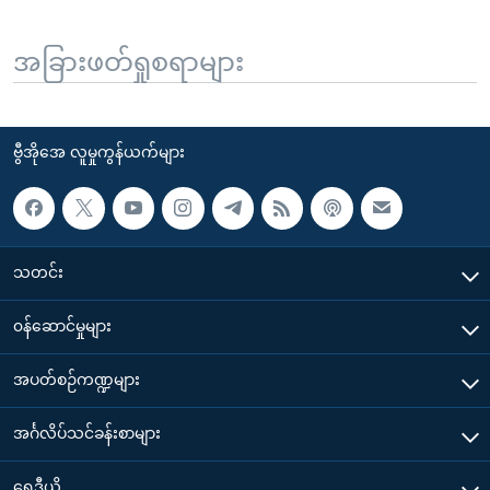
အခြားဖတ်ရှုစရာများ
ဗွီအိုအေ လူမှုကွန်ယက်များ
သတင်း
၀န်ဆောင်မှုများ
အပတ်စဉ်ကဏ္ဍများ
အင်္ဂလိပ်သင်ခန်းစာများ
ရေဒီယို