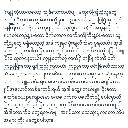
“ကျန်တဲ့ဟာကတော့ ကျန်သေးတယ်ဗျ။ မထွက်ကြတဲ့သူတွေ
လည်း ရှိတယ်။ ကျွန်တော်တို့ နားလည်အောင် ပြောပြပြီးမှ ထုတ်
နေကြတယ်။ ဗုံးချမှာ ပူရတယ်။ သူတို့(စကစ) ရှိနေတုန်းမို့သာ
ရဟတ်ယာဉ်နဲ့ ပစ်တာ ဖိုက်တာက လက်နက်ကြီးနဲ့ပဲပစ်တာ။ သူ
တို့လူတွေ မရှိတော့တဲ့ အခါကျရင် ဗုံးချလိုက်မှာ ပူရတယ်။ အဲ့ဒါ
ကြောင့် ထွက်ပါဆိုပြီးတော့ ကျွန်တော်တို့ အကုန်လုံးကို ဖြောင်းဖျ
ပြီးမှ ထုတ်နေတယ်။ ကျွန်တော်တို့ လက်ရှိ တမြို့လုံးကို ပတ်
ကြည့်ပြီးတော့ ရှာကြည့်ကြတယ်၊ ကြည့်တော့ ဝင်းခြံခတ်ထားတဲ့
အိမ်တွေကတော့ အပျက်အစီးလောက်ပဲ။ လမ်းမှာ သေဆုံးနေတဲ့
ဟာက အမျိုးသမီး ရုပ်အလောင်းတစ်လောင်းရယ်၊ အမျိုးသား
ရုပ်အလောင်းတစ်လောင်းရယ် အဲ့ဒါ တွေ့ရတယ်ဗျ။ ပြီးတော့
ကျော်ဇေယျာကျောင်းမှာ စကစ ဖက်က ပစ်လိုက်လို့ ပေါင်မှာထိ
ပြီး သွေးထွက်လွန်ပြီး ဆုံးသွားတဲ့ မိန်းကလေးတစ်ယောက်ရယ်
အဲ့ဒါလောက်ပဲ တွေ့ရတယ်ဗျ။ အရပ်သား သေဆုံးမှုကတော့ သိပ်
အများကြီး မတွေ့ရပါဘူး။”