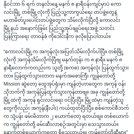
နိုဝင်ဘာ ၆ ရက် တနင်္လာနေ့ မနက် ၈ နာရီဝန်းကျင်မှာပဲ ကော
လင်းမြို့ တစ်မြို့လုံးကို ပြည့်သူ့ကာကွယ်ရေး တပ်ဖွဲ့တွေနဲ့
မဟာမိတ်ပူးပေါင်းတပ်ဖွဲ့တွေက သိမ်းလိုက်ပြီလို့ ကောလင်း
မြို့နယ် အနောက်ခြမ်း ပြည်သူ့အုပ်ချုပ်ရေးအဖွဲ့ သတင်း
ပြန်ကြားရေး တာဝန်ခံ ကိုဒေါင်းနီက ခုလိုပြောပါတယ်။
“ကောလင်းမြို့က အကုန်လုံးအပြတ်သိမ်းလိုက်ပါပြီ။ တစ်မြို့
လုံးကို အကုန်သိမ်းလိုက်ပြီဗျ မနက်တုန်း က ၈ နာရီ။ မနက် ၈
နာရီလောက်ကတည်းက သူတို့ (စကစ) အကုန်လုံး ပြန်ထွက်သွား
တာ။ ပြန်ထွက်သွားတာက မနက်အစောကြီး ကျွန်တော်တို့
Mission ဆွဲတော့ ထွေအုပ်ရုံးမှာ ကျန်တဲ့ဟာတွေက အကုန် ဝန်း
သိုဘက်ကို အကုန်ပြန်ထွက်သွားကုန်တာဗျ။ အခု ကျွန်တော်တို့
မြို့ထဲကို အကုန် ရှင်းလင်းရေး ဝင်ပြီးပြီ။ မြို့ထဲမှာ ကျန်တဲ့သူ
တွေကိုလည်း အကုန်(နီးပါး) ကယ်ထုတ်ပြီးပြီ။ စစ်ကောင်စီဘက်
က သုံ့ပန်း ဖမ်းမိတာက ၂ ယောက်တော့ ရတယ်ဗျ။ တစ်ယောက်
က ကျွန်တော်တို့ ဖမ်းဆီးလာစဉ်အတွင်းမှာ သေသွားတယ်။
နောက်တစ်ယောက်ကတော့ ရှိသေးတယ်ဗျ ကျွန်တော်တို့ဆီမှာ။”