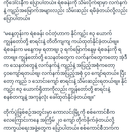
ကိုဒေါင်းနီက ပြောပါတယ်။ ရဲစခန်းကို သိမ်းပိုက်ရာမှာ လက်နက်
နဲ့ ကျည်အမြောက်အများလည်း သိမ်းဆည်း ရမိခဲ့တယ်လို့လည်း
ပြောပါတယ်။
“မနေ့တုန်းက ရဲစခန်း ဝင်တဲ့ဟာက နိုင်ကျဉ်း ၈၃ ယောက်
ကျွန်တော်တို့ စာရင်းနဲ့ တိတိကျကျ ကယ်ထုတ်နိုင်ခဲ့တယ်ဗျ။
ရဲစခန်းက မနေ့ကမှ ရတာဗျ၊ ၃ ရက်မြောက်နေ့မှ ရဲစခန်းကို ရ
တာဗျ။ ကျွန်တော်တို့ သေနတ်တွေက လက်နက်တွေကတော့ အဲ့ဒီ
က သေနတ်တွေနဲ့ လက်နက်နဲ့ ကျည်နဲ့ အပြည့်အစုံကတော့
၄၀ကျော်ရတယ်ဗျ၊ လက်နက်အပြည့်အစုံ ၄၀ ကျော်ရတယ်။ ပြီး
တော့ ကျည် ၁ သောင်းကျော် စာရင်းနဲ့ သိမ်းဆည်းရတယ်ဗျ။ နိုင်
ကျဉ်း ၈၃ ယောက်ရှိတာကိုလည်း ကျွန်တော်တို့ စာရင်းနဲ့
စနစ်တကျနဲ့ အကုန်လုံး ခေါ်ထုတ်နိုင်ခဲ့တယ်ဗျ။”
တိုက်ပွဲဖြစ်စဉ်အတွင်းမှာ ကောလင်းမြို့ကို စစ်ကောင်စီက
လေကြောင်းကနေ အကြိမ် ၂၀ ကျော် တိုက်ခိုက်ခဲ့တယ်လို့
ကာကွယ်ရေးအဖွဲ့တွေက ပြောပါတယ်။ စစ်ကောင်စီဘက်က