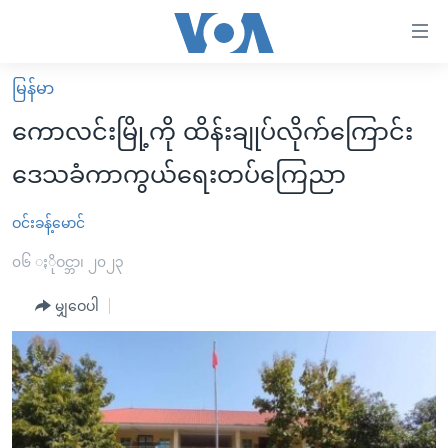
သုံး
ရ
လွယ်ကူ
မြန်မာ
မူလစာမျက်နှာ
စေ
ကောလင်းမြို့ကို ထိန်းချုပ်လိုက်ကြောင်း
မြန်မာ
သည့်
ဒေသခံကာကွယ်ရေးတပ်ကြေညာ
ကမ္ဘာ့သတင်းများ
Link
ဗွီဒီယို
နိုင်ငံတကာ
ဝင်းခန့်မောင်
များ
သတင်းလွတ်လပ်ခွင့်
အမေရိကန်
၀၆ ႏိုဝင္ဘာ၊ ၂၀၂၃
ပင်မ
ရပ်ဝန်းတခု လမ်းတခု အလွန်
တရုတ်
အကြောင်းအရာ
မျှဝေပါ
သို့
အင်္ဂလိပ်စာလေ့လာမယ်
အစ္စရေး-ပါလက်စတိုင်း
ကျော်
အပတ်စဉ်ကဏ္ဍများ
အမေရိကန်သုံးအီဒီယံ
ကြည့်
ရေဒီယိုနှင့်ရုပ်သံ အချက်အလက်များ
မကြေးမုံရဲ့ အင်္ဂလိပ်စာ
ရေဒီယို
ရန်
ပင်မ
ရေဒီယို/တီဗွီအစီအစဉ်
ရုပ်ရှင်ထဲက အင်္ဂလိပ်စာ
တီဗွီ