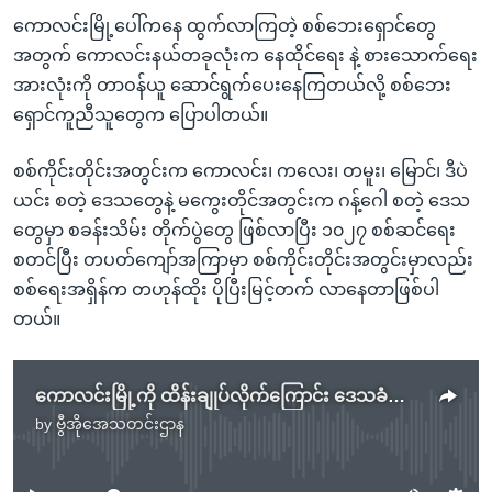
ကောလင်းမြို့ပေါ်ကနေ ထွက်လာကြတဲ့ စစ်ဘေးရှောင်တွေ
အတွက် ကောလင်းနယ်တခုလုံးက နေထိုင်ရေး နဲ့ စားသောက်ရေး
အားလုံးကို တာဝန်ယူ ဆောင်ရွက်ပေးနေကြတယ်လို့ စစ်ဘေး
ရှောင်ကူညီသူတွေက ပြောပါတယ်။
စစ်ကိုင်းတိုင်းအတွင်းက ကောလင်း၊ ကလေး၊ တမူး၊ မြောင်၊ ဒီပဲ
ယင်း စတဲ့ ဒေသတွေနဲ့ မကွေးတိုင်အတွင်းက ဂန့်ဂေါ စတဲ့ ဒေသ
တွေမှာ စခန်းသိမ်း တိုက်ပွဲတွေ ဖြစ်လာပြီး ၁၀၂၇ စစ်ဆင်ရေး
စတင်ပြီး တပတ်ကျော်အကြာမှာ စစ်ကိုင်းတိုင်းအတွင်းမှာလည်း
စစ်ရေးအရှိန်က တဟုန်ထိုး ပိုပြီးမြင့်တက် လာနေတာဖြစ်ပါ
တယ်။
ကောလင်းမြို့ကို ထိန်းချုပ်လိုက်ကြောင်း ဒေသခံကာကွယ်ရေးတပ်ကြေညာ
by
ဗွီအိုအေသတင်းဌာန
No media source currently available