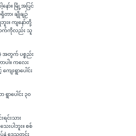
ော်။ မြို့အပြင်
ိတာ၊ ချိုချဉ်
ုဘူး။ ကျနော်တို့
ောက်ကိုလည်း သူ
့ အတွက် ပစ္စည်း
ကြတာပါ။ ကလေး
် ကျေးရွာပေါင်း
 ရွာပေါင်း ၃၀
ုင်းရင်းသား
ှိသေးပါဘူး။ စစ်
်နဲ့ ဒေသတွင်း