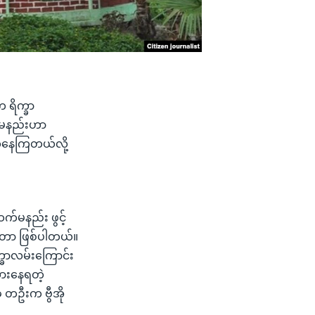
 ရိက္ခာ
်မနည်းဟာ
က်နေကြတယ်လို့
်မနည်း ဖွင့်
ားတာ ဖြစ်ပါတယ်။
္ခာလမ်းကြောင်း
ားနေရတဲ့
ံ တဦးက ဗွီအို