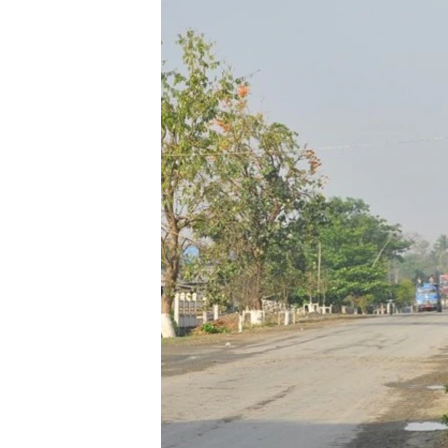
သုတပဒေသာ အင်္ဂလိပ်စာ
အ
ညွန်း
စာမျက်နှာ
သို့
ကျော်
ကြည့်
ရန်
ရှာဖွေ
ရန်
နေရာ
သို့
ကျော်
ရန်