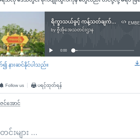
ရိက္ခာသယ်ခွင့် ကန့်သတ်ချက်ကြောင့် ကလေးဒေသခံတွေ အခက်ကြုံ
EMBE
by
ဗွီအိုအေသတင်းဌာန
No media source currently available
0:00
တ်၍ နားဆင်နိုင်ပါသည်။
EMBED
Follow us
ပရင့်ထုတ်ရန်
ဇင်အောင်
်းများ ...