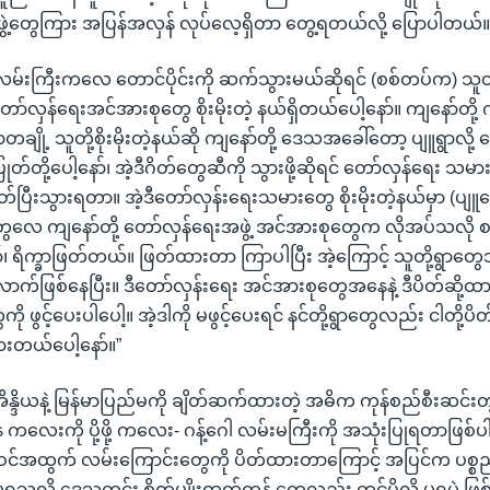
ွဲ့တွေကြား အပြန်အလှန် လုပ်လေ့ရှိတာ တွေ့ရတယ်လို့ ပြောပါတယ်
မ်းကြီးကလေ တောင်ပိုင်းကို ဆက်သွားမယ်ဆိုရင် (စစ်တပ်က) သူတို့က
ော်လှန်ရေးအင်အားစုတွေ စိုးမိုးတဲ့ နယ်ရှိတယ်ပေါ့နော်။ ကျနော်တို့ 
့ ရွာတချို့ သူတို့စိုးမိုးတဲ့နယ်ဆို ကျနော်တို့ ဒေသအခေါ်တော့ ပျူရွာလို့ 
တ်တို့ပေါ့နော်၊ အဲ့ဒီဂိတ်တွေဆီကို သွားဖို့ဆိုရင် တော်လှန်ရေး သမား
တ်ပြီးသွားရတာ။ အဲ့ဒီတော်လှန်းရေးသမားတွေ စိုးမိုးတဲ့နယ်မှာ (ပျူစေ
ွေလေ ကျနော်တို့ တော်လှန်ရေးအဖွဲ့ အင်အားစုတွေက လိုအပ်သလို
၊ ရိက္ခာဖြတ်တယ်။ ဖြတ်ထားတာ ကြာပါပြီး အဲ့ကြောင့် သူတို့ရွာတွေဘ
ဖြစ်နေပြီး။ ဒီတော်လှန်းရေး အင်အားစုတွေအနေနဲ့ ဒီပိတ်ဆို့ထာ
ု ဖွင့်ပေးပါပေါ့။ အဲ့ဒါကို မဖွင့်ပေးရင် နင်တို့ရွာတွေလည်း ငါတို့ပိ
ားတယ်ပေါ့နော်။”
္ဒိယနဲ့ မြန်မာပြည်မကို ချိတ်ဆက်ထားတဲ့ အဓိက ကုန်စည်စီးဆင်းတဲ့ မ
ကလေးကို ပို့ဖို့ ကလေး- ဂန့်ဂေါ လမ်းမကြီးကို အသုံးပြုရတာဖြစ်
အဝင်အထွက် လမ်းကြောင်းတွေကို ပိတ်ထားတာကြောင့် အပြင်က ပစ္စ
ရသလို ဒေသတွင်း စိုက်ပျိုးထွက်ကုန် တွေလည်း တင်ပို့လို့ မရပဲ ဖ