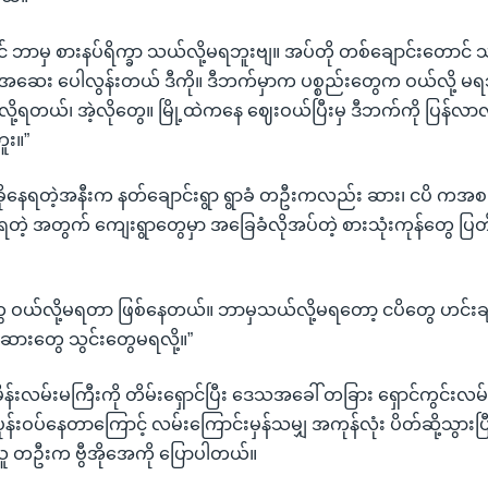
းရင် ဘာမှ စားနပ်ရိက္ခာ သယ်လို့မရဘူးဗျ။ အပ်တို တစ်ချောင်းတောင် 
အဆေး ပေါလွန်းတယ် ဒီကို။ ဒီဘက်မှာက ပစ္စည်းတွေက ဝယ်လို့ မရဘ
ားလို့ရတယ်၊ အဲ့လိုတွေ။ မြို့ထဲကနေ ဈေးဝယ်ပြီးမှ ဒီဘက်ကို ပြန်လာလ
ူး။”
ှီခိုနေရတဲ့အနီးက နတ်ချောင်းရွာ ရွာခံ တဦးကလည်း ဆား၊ ငပိ ကအစ 
တဲ့ အတွက် ကျေးရွာတွေမှာ အခြေခံလိုအပ်တဲ့ စားသုံးကုန်တွေ ပြတ်လ
ေ ဝယ်လို့မရတာ ဖြစ်နေတယ်။ ဘာမှသယ်လို့မရတော့ ငပိတွေ ဟင်းချိုမှု
ားတွေ သွင်းတွေမရလို့။”
န်းလမ်းမကြီးကို တိမ်းရှောင်ပြီး ဒေသအခေါ် တခြား ရှောင်ကွင်းလမ
်းဝပ်နေတာကြောင့် လမ်းကြောင်းမှန်သမျှ အကုန်လုံး ပိတ်ဆို့သွားပြီးလ
 တဦးက ဗွီအိုအေကို ပြောပါတယ်။