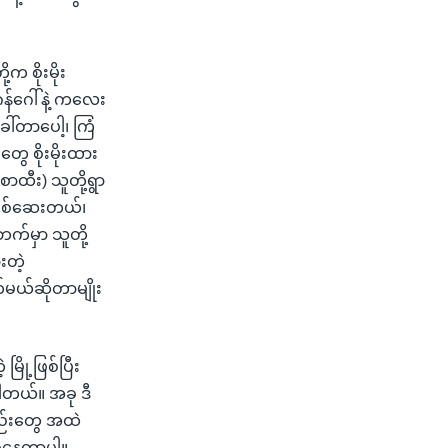
။
 စိုးမိုး
ဂန်ဂေါ်နဲ့ ကလေး
ခေါ်တာပေါ့၊ ကြံ
တွေ စိုးမိုးထား
ာထီး) သူတို့ရွာ
 စစ်ဆေးတယ်၊
က်မှာ သူတို့
းတဲ့
တ်မယ်ဆိုတာမျိုး
ြို့ဖြစ်ပြီး
ပါတယ်။ အခု ဒီ
ည်းတွေ အထဲ
ြစ်နေတာပါ။