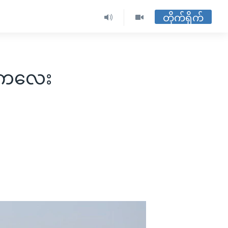
တိုက်ရိုက်
် ကလေး