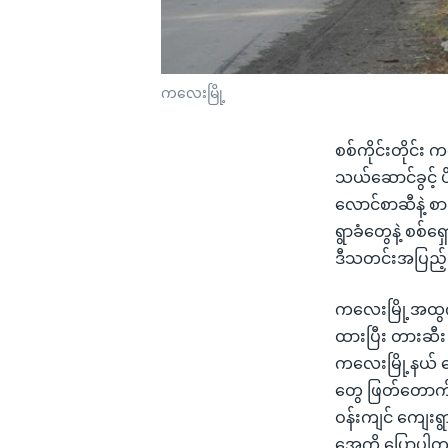
ကလေးမြို့
စစ်ကိုင်းတိုင်း
သယ်ဆောင်ခွင့်
လောင်စာဆီနဲ့ စ
ရွာခံတွေနဲ့ စစ
ဒီသတင်းအပြည့်အ
ကလေးမြို့အထွက်
ထားပြီး တားဆီး
ကလေးမြို့နယ် တ
တွေ ဖြတ်တောက်
ဝန်းကျင် ကျေးရွ
အေကို ပြောပါ