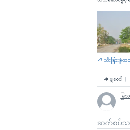
သီးခြားခွဲထု
မျှဝေပါ
မြသ
ဆက်စပ်သတင