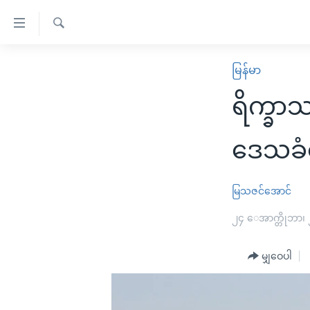
သုံး
ရ
ရှာဖွေ
လွယ်ကူ
မူလစာမျက်နှာ
မြန်မာ
ရ
စေ
မြန်မာ
လာ
ရိက္ခာ
သည့်
ဒ်
ကမ္ဘာ့သတင်းများ
Link
ဗွီဒီယို
နိုင်ငံတကာ
ဒေသခံ
များ
သတင်းလွတ်လပ်ခွင့်
အမေရိကန်
ပင်မ
ရပ်ဝန်းတခု လမ်းတခု အလွန်
တရုတ်
မြသဇင်အောင်
အကြောင်းအရာ
အင်္ဂလိပ်စာလေ့လာမယ်
အစ္စရေး-ပါလက်စတိုင်း
၂၄ ေအာက္တိုဘာ၊
သို့
အပတ်စဉ်ကဏ္ဍများ
အမေရိကန်သုံးအီဒီယံ
ကျော်
မျှဝေပါ
ကြည့်
ရေဒီယိုနှင့်ရုပ်သံ အချက်အလက်များ
မကြေးမုံရဲ့ အင်္ဂလိပ်စာ
ရေဒီယို
ရန်
ရေဒီယို/တီဗွီအစီအစဉ်
ရုပ်ရှင်ထဲက အင်္ဂလိပ်စာ
တီဗွီ
ပင်မ