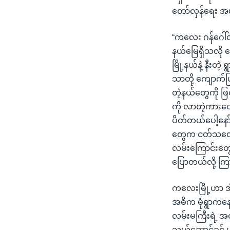
တော်လှန်ရေး အဖ
“ကလေး ဂန်ဂေါ်လ
နယ်မြေရှိသလို တ
မြို့နယ်နဲ့ နီးတဲ
သာတို့ ကျောက်ပြု
တဲ့နယ်တွေကို ဖြ
ကို လာတဲ့ကားတ
ပိတ်တယ်ပေါ့နော်
တွေက ငတ်သလောက်
လမ်းကြောင်းတွေကိ
ပြောတယ်လို့ ကြ
ကလေးမြို့ဟာ အိန
အဓိက မုံရွာကနေ 
လမ်းမကြီးရဲ့ 
သယ်ဆောင်ခွင့် မ