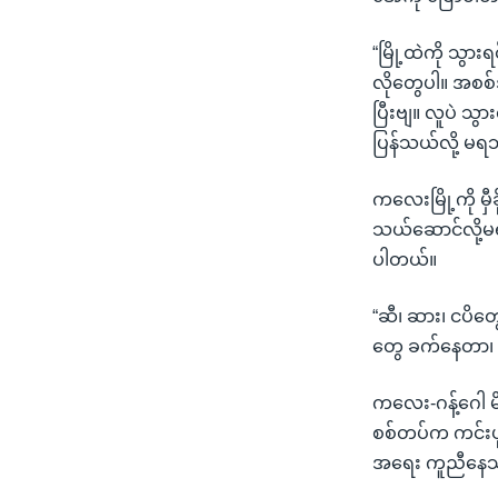
“မြို့ထဲကို သွာ
လိုတွေပါ။ အစစ်
ပြီးဗျ။ လူပဲ သွ
ပြန်သယ်လို့ မရဘ
ကလေးမြို့ကို မ
သယ်ဆောင်လို့မရ
ပါတယ်။
“ဆီ၊ ဆား၊ ငပိတွ
တွေ ခက်နေတာ၊ ဆ
ကလေး-ဂန့်ဂေါ မိ
စစ်တပ်က ကင်းပုန
အရေး ကူညီနေသူ