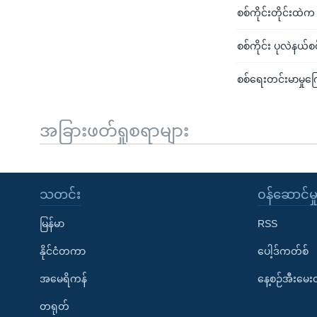
စစ်ကိုင်းတိုင်းထ
စစ်ကိုင်း ပုလဲနယ
စစ်ရေးတင်းမာမှုကြေ
အခြားဖတ်ရှုစရာများ
သတင်း
၀န်ဆောင်မှ
မြန်မာ
RSS
နိုင်ငံတကာ
ပေါ့ဒ်ကတ်စ်
အမေရိကန်
နေ့စဉ်အီးမေ
တရုတ်