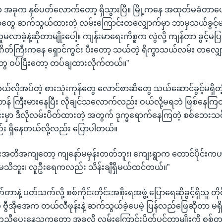
 အခုက နှစ်ပတ်လောက်တော့ ရှိသွားပြီ။ မြို့ကနေ အထုတ်မခံတာပေါ့န
နဲ့ ရွာတွေ ဆက်သွယ်ထားတဲ့ လမ်းကြောင်းတလျှောက်မှာ ဘာမှသယ်ခွင့်မရှ
လာခဲ့နဲ့ဆိုတာမျိုးပေါ့။ ကျန်းမာရေးကိစ္စက လွဲလို့ ကျန်တာ ခွင့်မပြ
 ဂိတ်ကြီးကနေ ရှောင်ကွင်း ပီးတော့ သယ်တဲ့ ရိက္ခာသယ်လမ်း တလျှ
းတွေ ဝပ်ပြီးတော့ တပ်ချထားလိုက်တယ်။”
ိုအပ်တဲ့ စားသုံးကုန်တွေ လောင်စာဆီတွေ သယ်ဆောင်ခွင့်မရှိတဲ
 ကြီးမားနေပြီး လိုချင်သလောက်လည်း ဝယ်လို့မရဘဲ ဖြစ်နေ
ုင်းမှာ ဒီလိုလမ်းပိတ်ထားတဲ့ အတွက် ဒုက္ခရောက်နေကြတဲ့ စစ်ဘေးသင့
 ရှိနေတယ်လို့လည်း ပြောပါတယ်။
်းအတိအကျတော့ ကျနော်မမှန်းတတ်ဘူး၊ ကျေးရွာက တောင်ပိုင်းကဟာ
မသိဘူး၊ လူဦးရေကလည်း သိန်းချီရှိမယ်ထင်တယ်။”
ာနဲ့ ပတ်သက်လို့ စစ်ကိုင်းတိုင်းအစိုးရအဖွဲ့ ပြောရေဆိုခွင့်ရှိသူ တိ
ု ဗွီအိုအေက တယ်လီဖုန်းနဲ့ ဆက်သွယ်ခဲ့ပေမဲ့ ပြန်လည်ဖြေဆိုတာ မရ
ညီပေးနေသူကတော့ အခုလို လမ်းကြောင်းပိတ်ပင်တာမျိုးကို စစ်တပ