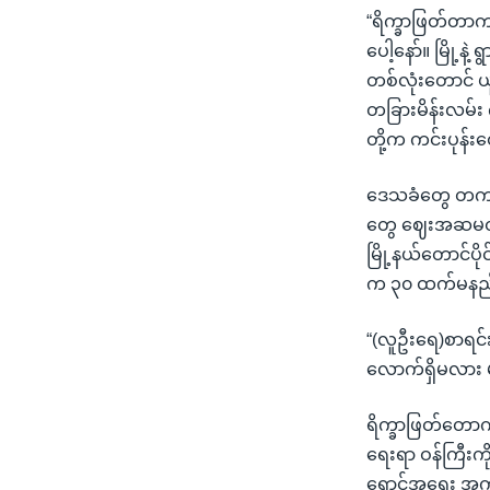
“ရိက္ခာဖြတ်တာက
ပေါ့နော်။ မြို့
တစ်လုံးတောင် ယူမ
တခြားမိန်းလမ်း
တို့က ကင်းပုန်
ဒေသခံတွေ တကယ်လ
တွေ ဈေးအဆမတန်
မြို့နယ်တောင်ပိ
က ၃၀ ထက်မနည်း
“(လူဦးရေ)စာရင
လောက်ရှိမလား 
ရိက္ခာဖြတ်တောက်တ
ရေးရာ ဝန်ကြီးကိ
ရှောင်အရေး အကူ