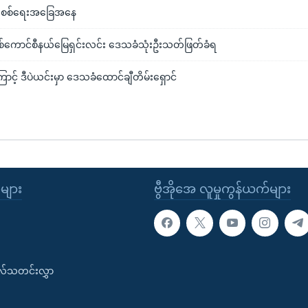
ဲက စစ်ရေးအခြေအနေ
်စစ်ကောင်စီနယ်မြေရှင်းလင်း ဒေသခံသုံးဦးသတ်ဖြတ်ခံရ
ာင့် ဒီပဲယင်းမှာ ဒေသခံထောင်ချီတိမ်းရှောင်
ုများ
ဗွီအိုအေ လူမှုကွန်ယက်များ
းလ်သတင်းလွှာ