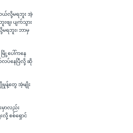
သယ်လို့မရဘူး အဲ့
ူးဗျ၊ ပျက်သွား
ို့မရဘူး၊ ဘာမှ
မြို့ပေါ်ကနေ
ပ်နေပြီလို့ ဆို
န့်တွေ အဲ့မျိုး
်းမှာလည်း
ို့ စစ်ရှောင်