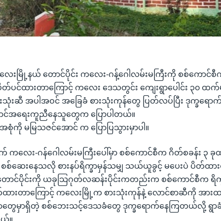
 ကလေးမြို့နယ် တောင်ပိုင်း ကလေး-ဂန့်ဂေါလမ်းမကြီးကို စစ်ကောင်စီက
 ပိတ်ပင်ထားတာကြောင့် ကလေး ဒေသတွင်း ကျေးရွာပေါင်း ၃၀ ထက
ားသုံးဆီ အပါအဝင် အခြေခံ စားသုံးကုန်တွေ ပြတ်လပ်ပြီး ဒုက္ခရော
်ရှောင်အရေးကူညီနေသူတွေက ပြောပါတယ်။
စုံကို မမြသဇင်အောင် က ပြောပြသွားမှာပါ။
 ကလေး-ဂန်ဂေါလမ်းမကြီးပေါ်မှာ စစ်ကောင်စီက ဂိတ်စခန်း ၃ ခုထက
 စစ်ဆေးနေသလို စားနပ်ရိက္ခာမှန်သမျှ သယ်ယူခွင့် မပေးပဲ ပိတ်ထ
ောင်ပိုင်းကို ယခုသြဂုတ်လဆန်းပိုင်းကတည်းက စစ်ကောင်စီက ရိက
ထားတာကြောင့် ကလေးမြို့က စားသုံးကုန်နဲ့ လောင်စာဆီကို အားထ
ာတွေမှာရှိတဲ့ စစ်ဘေးသင့်ဒေသခံတွေ ဒုက္ခရောက်နေကြတယ်လို့ ရွာခ
တယ်။