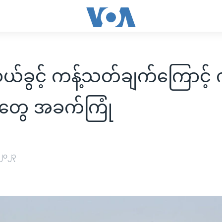
သယ်ခွင့် ကန့်သတ်ချက်ကြောင့
တွေ အခက်ကြုံ
 ၂၀၂၃