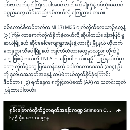
ဝစ်ဇာ လက်နက်ကြီးအပါအဝင် လက်နက်မျိုးစုံနဲ့ စစ်သုံးဆောင်
ပစ္စည်းတွေ သိမ်းဆည်းရမိတယ်လို့ ကြေညာပါတယ်။
စစ်ကောင်စီတပ်ဘက်က Mi 17၊ Mi35 ဂျက်တိုက်လေယာဉ်တွေနဲ့
(၃ )ကြိမ် လာရောက်တိုက်ခိုက်ခဲ့တယ်လို့ ဆိုပါတယ်။ ဒါ့အပြင် မူ
ဆယ်မြို့နယ် ဆိုင်ခေါင်ကျေးရွာအနီးနဲ့ လားရှိုးမြို့နယ် ဟိုဟက်
ကျေးရွာ၊ သီပေါမြို့နယ် ကျင်တီတံတားတွေမှာလည်း တိုက်ပွဲ
တွေ ဖြစ်ခဲ့တယ်လို့ TNLA က ပြောပါတယ်။ ရခိုင်ပြည်နယ်ထဲမှာ
တော့ တိုက်ပွဲတွေ ပြင်းထန်နေတဲ့ ပေါက်တောဒေသခံ (၁၀၄) ဦး
ကို ဒုတိယအသုတ်အနေနဲ့ ထပ်မံကယ်ထုတ်နိုင်ခဲ့ကြောင်း
နိုဝင်ဘာ (၂၃) ရက်နေ့က ရက္ခိုင့်တပ်တော် (AA) က သတင်းထုတ်
ပြန်ထားပါတယ်။
ရှမ်းမြောက်တိုက်ပွဲတရုတ်အခန်းကဏ္ဍ Stimson Center ဆွေးနွေး
by
ဗွီအိုအေသတင်းဌာန