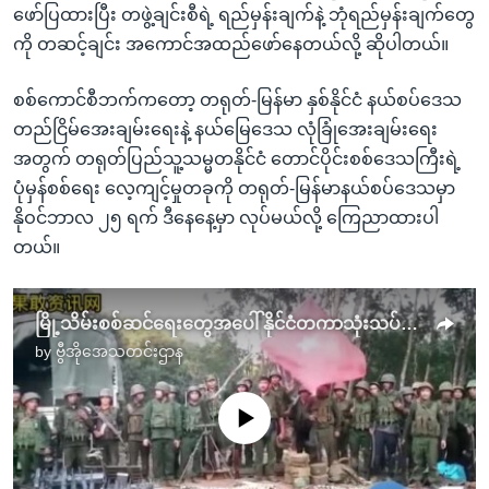
ဖော်ပြထားပြီး တဖွဲ့ချင်းစီရဲ့ ရည်မှန်းချက်နဲ့ ဘုံရည်မှန်းချက်တွေ
ကို တဆင့်ချင်း အကောင်အထည်ဖော်နေတယ်လို့ ဆိုပါတယ်။
စစ်ကောင်စီဘက်ကတော့ တရုတ်-မြန်မာ နှစ်နိုင်ငံ နယ်စပ်ဒေသ
တည်ငြိမ်အေးချမ်းရေးနဲ့ နယ်မြေဒေသ လုံခြုံအေးချမ်းရေး
အတွက် တရုတ်ပြည်သူ့သမ္မတနိုင်ငံ တောင်ပိုင်းစစ်ဒေသကြီးရဲ့
ပုံမှန်စစ်ရေး လေ့ကျင့်မှုတခုကို တရုတ်-မြန်မာနယ်စပ်ဒေသမှာ
နိုဝင်ဘာလ ၂၅ ရက် ဒီနေနေ့မှာ လုပ်မယ်လို့ ကြေညာထားပါ
တယ်။
မြို့သိမ်းစစ်ဆင်ရေးတွေအပေါ် နိုင်ငံတကာသုံးသပ်မှုတချို့
by
ဗွီအိုအေသတင်းဌာန
No media source currently available