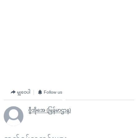
မျှဝေပါ
Follow us
ဗွီအိုအေ (မြန်မာဌာန)