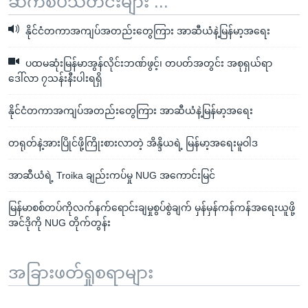
ဆက်စပ်သတင်းများ ...
နိုင်ငံတကာအကျပ်အတည်းတွေကြား အာဆီယံနဲ့မြန်မာ့အရေး
ပထမဆုံးမြန်မာအွန်လိုင်းဘဏ်ဖွင့်၊ တပတ်အတွင်း အစုရှယ်ရာ
ဒေါ်လာ ၇သန်းနီးပါးရရှိ
နိုင်ငံတကာအကျပ်အတည်းတွေကြား အာဆီယံနဲ့မြန်မာ့အရေး
တရုတ်နဲ့အားပြိုင်ဖို့ကြိုးစားလာတဲ့ အိန္ဒိယရဲ့ မြန်မာ့အရေးမူဝါဒ
အာဆီယံရဲ့ Troika ချည်းကပ်မှု NUG အကောင်းမြင်
မြန်မာစစ်တပ်ကိုလက်နက်ရောင်းချမှုစွပ်စွဲချက် မှန်မှန်ကန်ကန်အရေးယူဖို့
အင်ဒိုကို NUG တိုက်တွန်း
အခြားဖတ်ရှုစရာများ