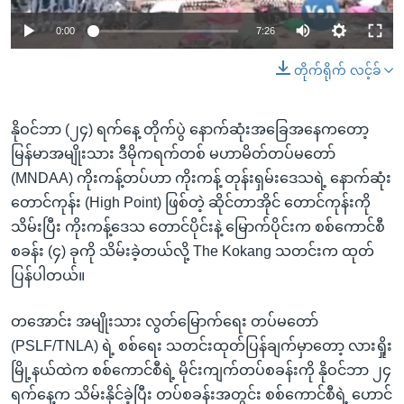
0:00
7:26
တိုက်ရိုက် လင့်ခ်
နိုဝင်ဘာ (၂၄) ရက်နေ့ တိုက်ပွဲ နောက်ဆုံးအခြေအနေကတော့
မြန်မာအမျိုးသား ဒီမိုကရက်တစ် မဟာမိတ်တပ်မတော်
(MNDAA) ကိုးကန့်တပ်ဟာ ကိုးကန့် တုန်းရှမ်းဒေသရဲ့ နောက်ဆုံး
တောင်ကုန်း (High Point) ဖြစ်တဲ့ ဆိုင်တာအိုင် တောင်ကုန်းကို
သိမ်းပြီး ကိုးကန့်ဒေသ တောင်ပိုင်းနဲ့ မြောက်ပိုင်းက စစ်ကောင်စီ
စခန်း (၄) ခုကို သိမ်းခဲ့တယ်လို့ The Kokang သတင်းက ထုတ်
ပြန်ပါတယ်။
တအောင်း အမျိုးသား လွတ်မြောက်ရေး တပ်မတော်
(PSLF/TNLA) ရဲ့ စစ်ရေး သတင်းထုတ်ပြန်ချက်မှာတော့ လားရှိုး
မြို့နယ်ထဲက စစ်ကောင်စီရဲ့ မိုင်းကျက်တပ်စခန်းကို နိုဝင်ဘာ ၂၄
ရက်နေ့က သိမ်းနိုင်ခဲ့ပြီး တပ်စခန်းအတွင်း စစ်ကောင်စီရဲ့ ဟောင်