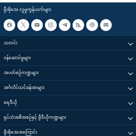
ဗွီအိုအေ လူမှုကွန်ယက်များ
သတင်း
၀န်ဆောင်မှုများ
အပတ်စဉ်ကဏ္ဍများ
အင်္ဂလိပ်သင်ခန်းစာများ
ရေဒီယို
ရုပ်သံအစီအစဉ်နှင့် ဗွီဒီယိုကဏ္ဍများ
ဗွီအိုအေအကြောင်း