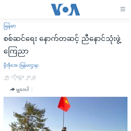
သုံး
ရ
လွယ်ကူ
မြန်မာ
မူလစာမျက်နှာ
စေ
စစ်ဆင်ရေး နောက်တဆင့် ညီနောင်သုံးဖွဲ့
မြန်မာ
သည့်
ကြေညာ
ကမ္ဘာ့သတင်းများ
Link
ဗွီဒီယို
နိုင်ငံတကာ
ဗွီအိုအေ (မြန်မာဌာန)
များ
သတင်းလွတ်လပ်ခွင့်
အမေရိကန်
၂၅ ႏိုဝင္ဘာ၊ ၂၀၂၃
ပင်မ
ရပ်ဝန်းတခု လမ်းတခု အလွန်
တရုတ်
အကြောင်းအရာ
မျှဝေပါ
သို့
အင်္ဂလိပ်စာလေ့လာမယ်
အစ္စရေး-ပါလက်စတိုင်း
ကျော်
အပတ်စဉ်ကဏ္ဍများ
အမေရိကန်သုံးအီဒီယံ
ကြည့်
ရေဒီယိုနှင့်ရုပ်သံ အချက်အလက်များ
မကြေးမုံရဲ့ အင်္ဂလိပ်စာ
ရေဒီယို
ရန်
ပင်မ
ရေဒီယို/တီဗွီအစီအစဉ်
ရုပ်ရှင်ထဲက အင်္ဂလိပ်စာ
တီဗွီ