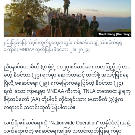
အ
သုတပဒေသာ အင်္ဂလိပ်စာ
ညွန်း
Learning English
စာမျက်နှာ
သို့
ဗွီအိုအေ လူမှုကွန်ယက်များ
ကျော်
ကြည့်
ရှမ်းပြည်မြောက်ပိုင်းတိုက်ပွဲတွေအတွင်း စစ်စခန်းတချို့သိမ်းပိုက်ရရှိ
ကြောင်း MNDAA ထုတ်ပြန် (နိုဝင်ဘာ ၂၁၊ ၂၀၂၃)
ရန်
ဘာသာစကားများ
ရှာဖွေ
ညီနောင်မဟာမိတ် (၃) ဖွဲ့ရဲ့ ၁၀၂၇ စစ်ဆင်ရေး တလပြည့်တဲ့ လာ
ရန်
မယ့် နိုဝင်ဘာ (၂၇) ရက်မှာ နောက်တဆင့် တက်ဖို့ အသင့်ဖြစ်နေ
နေရာ
ပြီလို့ စစ်ဆင်ရေး (၂၉) ရက်မြောက်နေ့ ဖြစ်တဲ့ နိုဝင်ဘာ (၂၄)
သို့
ရက်၊ သောကြာနေ့မှာ MNDAA ကိုးကန့်၊ TNLA တအောင်း နဲ့ ရက္
ကျော်
ခိုင့်တပ်တော် (AA) တို့ပါဝင် တိုင်းရင်းသား မဟာမိတ် (၃)ဖွဲ့က
ရန်
တရားဝင် သတင်းထုတ်ပြန်ပါတယ်။
လက်ရှိ စစ်ဆင်ရေးကို “Nationwide Operation” တနိုင်ငံလုံးအနှံ့
သက်ရောက်တဲ့ စစ်ဆင်ရေးအဖြစ် သတင်းထုတ်ပြန်ချက်မှာ