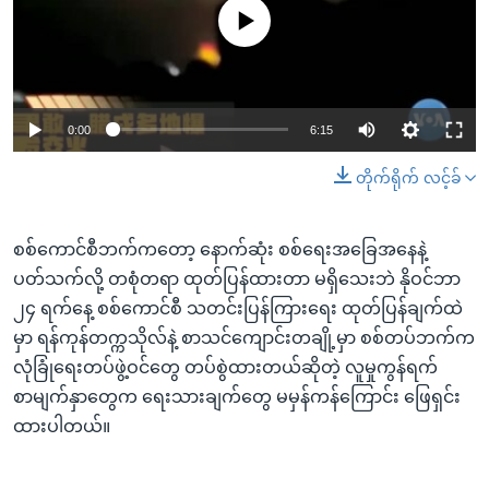
No media source currently available
0:00
6:15
တိုက်ရိုက် လင့်ခ်
စစ်ကောင်စီဘက်ကတော့ နောက်ဆုံး စစ်ရေးအခြေအနေနဲ့
ပတ်သက်လို့ တစုံတရာ ထုတ်ပြန်ထားတာ မရှိသေးဘဲ နိုဝင်ဘာ
၂၄ ရက်နေ့ စစ်ကောင်စီ သတင်းပြန်ကြားရေး ထုတ်ပြန်ချက်ထဲ
မှာ ရန်ကုန်တက္ကသိုလ်နဲ့ စာသင်ကျောင်းတချို့မှာ စစ်တပ်ဘက်က
လုံခြုံရေးတပ်ဖွဲ့ဝင်တွေ တပ်စွဲထားတယ်ဆိုတဲ့ လူမှုကွန်ရက်
စာမျက်နှာတွေက ရေးသားချက်တွေ မမှန်ကန်ကြောင်း ဖြေရှင်း
ထားပါတယ်။