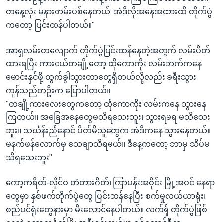
တနေ့လုံး မနားတမ်းပစ်နေတယ်၊ အဲဒီလိုအနေအထားထိ တိုက်ပွဲ
ကတော့ ပြင်းထန်ပါတယ်။"
အာရှလမ်းတလျောက် တိုက်ပွဲပြင်းထန်နေတဲ့အတွက် လမ်းပိတ်
ထားရပြီး ကားငယ်တချို့တော့ ထိုကောကိုး လမ်းဘက်ကနေ
မောင်းနှင်ဖို့ ထွက်ခွါသွားတာတွေရှိတယ်လို့လည်း ခရီးသွား
ကုန်သည်တဦးက ပြောပါတယ်။
"တချို့ကားလေးတွေကတော့ ထိုကောကိုး လမ်းကနေ သွားနေ
ကြတယ်။ အခြေအနေတွေမသိရသေးဘူး၊ သွားရမရ မသိသေး
ဘူး။ သင်္ဃန်းညီနောင် ပိတ်မိသူတွေက အဲဒီကနေ သွားနေတယ်။
မနက်ဖန်လောက်မှ သေချာသိရမယ်။ ဒီနေ့ကတော့ ဘာမှ သိပ်မ
သိရသေးဘူး"
ကော့ကရိတ်-လှိုင်ဝ တံတားဂိတ်၊ ကြာပန်းအဝိုင်း မြို့အဝင် နေရာ
တွေမှာ နှစ်ဖက်တိုက်ပွဲတွေ ပြင်းထန်နေပြီး စက်မှုလယ်ယာရုံး၊
စည်ပင်ရုံးတွေနားမှာ မီးလောင်နေပါတယ်။ လက်ရှိ တိုက်ပွဲဖြစ်