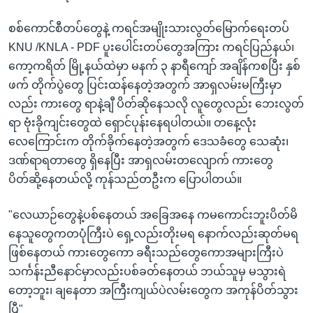
စစ်ကောင်စီတပ်တွေနဲ့ ကရင်အမျိုးသားလွတ်မြောက်ရေးတပ်
KNU /KNLA - PDF ပူးပေါင်းတပ်တွေအကြား ကရင်ပြည်နယ်၊
ကော့ကရိတ် မြို့နယ်ထဲမှာ မနက် ၃ နာရီကျော် အချိန်ကစပြီး နှစ်
ဖက် တိုက်ပွဲတွေ ပြင်းထန်နေတဲ့အတွက် အာရှလမ်းမကြီးမှာ
လည်း ကားတွေ ရာနဲ့ချီ ပိတ်ဆိုနေသလို လူတွေလည်း ဘေးလွတ်
ရာ ဗုံးခိုကျင်းတွေထဲ ရှောင်ပုန်းနေရပါတယ်။ တနေ့လုံး
လေကြောင်းက တိုက်ခိုက်နေတဲ့အတွက် ဒေသခံတွေ သေဆုံး၊
ဒဏ်ရာရတာတွေ ရှိနေပြီး အာရှလမ်းတလျောက် ကားတွေ
ပိတ်ဆို့နေတယ်လို့ ကုန်သည်တဦးက ပြောပါတယ်။
"လေယာဉ်တွေနဲ့ပစ်နေတယ် အခြေအနေ ကမကောင်းဘူးပိတ်မိ
နေသူတွေကတပုံကြီးပဲ ရှေ့လည်းတိုးမရ နောက်လည်းဆုတ်မရ
ဖြစ်နေတယ် ကားတွေကော ခရီးသည်တွေကောအများကြီးပဲ
သင်္ကန်းညီနောင်မှာလည်းပစ်ခတ်နေတယ် ဘယ်သူမှ မသွားရဲ
တော့ဘူး၊ ချနေတာ အကြီးကျယ်ပဲလမ်းတွေက အကုန်ပိတ်သွား
ပြီ"