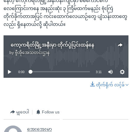
နေတဲ့ ကော့ကရိတ်မြို့အနီးဝန်းကျင်မှာ စစ်ကောင်စီက
လေကြောင်းကနေ အနည်းဆုံး ၃ ကြိမ်ထက်မနည်း ဗုံးကြဲ
တိုက်ခိုက်တာအပြင် ကင်းထောက်လေယာဉ်တွေ ပျံသန်းတာတွေ
လည်း ရှိနေတယ်လို့ ဆိုပါတယ်။
ကော့ကရိတ်မြို့အနီးမှာ တိုက်ပွဲပြင်းထန်နေ
by
ဗွီအိုအေသတင်းဌာန
No media source currently available
0:00
3:11
တိုက်ရိုက် လင့်ခ်
မျှဝေပါ
Follow us
အေးအေးမာ