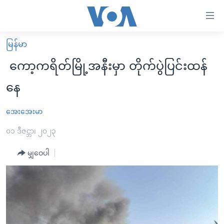
သုံး
ရ
လွယ်ကူ
မြန်မာ
မူလစာမျက်နှာ
စေ
ကော့ကရိတ်မြို့အနီးမှာ တိုက်ပွဲပြင်းထန်
မြန်မာ
သည့်
နေ
ကမ္ဘာ့သတင်းများ
Link
ဗွီဒီယို
နိုင်ငံတကာ
အေးအေးမာ
များ
သတင်းလွတ်လပ်ခွင့်
အမေရိကန်
၀၁ ဒီဇင္ဘာ၊ ၂၀၂၃
ပင်မ
ရပ်ဝန်းတခု လမ်းတခု အလွန်
တရုတ်
အကြောင်းအရာ
မျှဝေပါ
သို့
အင်္ဂလိပ်စာလေ့လာမယ်
အစ္စရေး-ပါလက်စတိုင်း
ကျော်
အပတ်စဉ်ကဏ္ဍများ
အမေရိကန်သုံးအီဒီယံ
ကြည့်
ရေဒီယိုနှင့်ရုပ်သံ အချက်အလက်များ
မကြေးမုံရဲ့ အင်္ဂလိပ်စာ
ရေဒီယို
ရန်
ပင်မ
ရေဒီယို/တီဗွီအစီအစဉ်
ရုပ်ရှင်ထဲက အင်္ဂလိပ်စာ
တီဗွီ