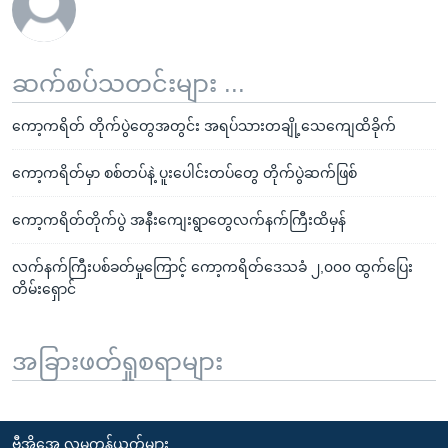
ဆက်စပ်သတင်းများ ...
ကော့ကရိတ် တိုက်ပွဲတွေအတွင်း အရပ်သားတချို့သေကျေထိခိုက်
ကော့ကရိတ်မှာ စစ်တပ်နဲ့ ပူးပေါင်းတပ်တွေ တိုက်ပွဲဆက်ဖြစ်
ကော့ကရိတ်တိုက်ပွဲ အနီးကျေးရွာတွေလက်နက်ကြီးထိမှန်
လက်နက်ကြီးပစ်ခတ်မှုကြောင့် ကော့ကရိတ်ဒေသခံ ၂,၀၀၀ ထွက်ပြေး
တိမ်းရှောင်
အခြားဖတ်ရှုစရာများ
ဗွီအိုအေ လူမှုကွန်ယက်များ