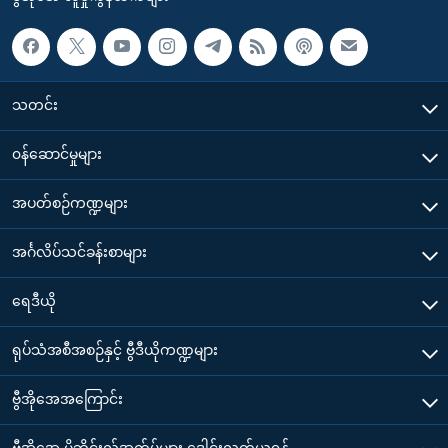
သတင်း
၀န်ဆောင်မှုများ
အပတ်စဉ်ကဏ္ဍများ
အင်္ဂလိပ်သင်ခန်းစာများ
ရေဒီယို
ရုပ်သံအစီအစဉ်နှင့် ဗွီဒီယိုကဏ္ဍများ
ဗွီအိုအေအကြောင်း
ဗွီအိုအေ မိုဘိုင်းလ်အက်ပ်များ ဒေါင်းလုတ်ယူရန်