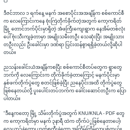
ဒီဇင်ဘာလ ၁ ရက်နေ့ မနက် အစောပိုင်းအအချိန်က စစ်ကောင်စီ
က လေကြောင်းကနေ ဗုံးကြဲတိုက်ခိုက်တဲ့အတွက် ကော့ကရိတ်
မြို့ တောင်ဘက်ပိုင်းမှာရှိတဲ့ အံဖကြီးကျေးရွာက နေအိမ်တစ်လုံး
ပေါ် ဗုံးသီးကျခဲ့တာမှာ အမျိုးသမီးတဦး သေဆုံးပြီး အမျိုးသား
တဦးလည်း ဦးခေါင်းမှာ ဒဏ်ရာ ပြင်းထန်စွာရရှိခဲ့တယ်လို့ဆိုပါ
တယ်။
ညသန်းခေါင်းယံအချိန်ကစပြီး စစ်ကောင်စီတပ်တွေက ရွာတွေ
ဘက်ကို လေကြောင်းက တိုက်ခိုက်ခဲ့တာကြောင့် မနက်ပိုင်းမှာ
နှစ်ဖက်တိုက်ပွဲတွေ စတင်ဖြစ်ခဲ့ပြီး ညနေပိုင်းအထိ တိုက်ပွဲတွေ
ဖြစ်နေတယ်လို့ ပူးပေါင်းတပ်ဘက်က ခေါင်းဆောင်တဦးက ပြော
ပါတယ်။
"ဒီနေ့ကတော့ မြို့ သိမ်းတိုက်ပွဲအတွက် KNU/KNLA - PDF တွေ
က ကော့ကရိတ်မှာ မနက် ၃နာရီ ထဲက တိုက်ပဲွဖြစ်နေတာပေါ့၊
လေယာဉ်နဲ့ကော၊ ဟတ်စကီးနဲ့ကော အကြိမ်ကြိမ်လာပစ်တယ်။