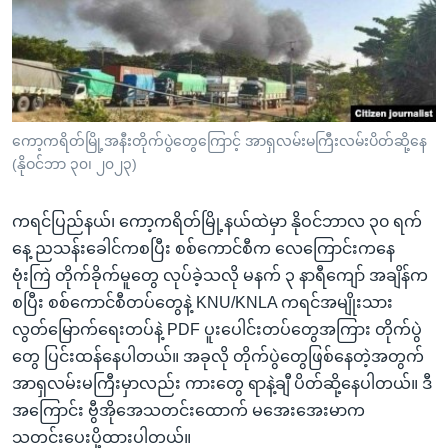
အ
သုတပဒေသာ အင်္ဂလိပ်စာ
ညွန်း
Learning English
စာမျက်နှာ
သို့
ဗွီအိုအေ လူမှုကွန်ယက်များ
ကျော်
ကြည့်
ကော့ကရိတ်မြို့အနီးတိုက်ပွဲတွေကြောင့် အာရှလမ်းမကြီးလမ်းပိတ်ဆို့နေ
(နိုဝင်ဘာ ၃၀၊ ၂၀၂၃)
ရန်
ဘာသာစကားများ
ရှာဖွေ
ကရင်ပြည်နယ်၊ ကော့ကရိတ်မြို့နယ်ထဲမှာ နိုဝင်ဘာလ ၃၀ ရက်
ရန်
နေ့ ညသန်းခေါင်ကစပြီး စစ်ကောင်စီက လေကြောင်းကနေ
နေရာ
ဗုံးကြဲ တိုက်ခိုက်မူတွေ လုပ်ခဲ့သလို မနက် ၃ နာရီကျော် အချိန်က
သို့
စပြီး စစ်ကောင်စီတပ်တွေနဲ့ KNU/KNLA ကရင်အမျိုးသား
ကျော်
လွတ်မြောက်ရေးတပ်နဲ့ PDF ပူးပေါင်းတပ်တွေအကြား တိုက်ပွဲ
ရန်
တွေ ပြင်းထန်နေပါတယ်။ အခုလို တိုက်ပွဲတွေဖြစ်နေတဲ့အတွက်
အာရှလမ်းမကြီးမှာလည်း ကားတွေ ရာနဲ့ချီ ပိတ်ဆို့နေပါတယ်။ ဒီ
အကြောင်း ဗွီအိုအေသတင်းထောက် မအေးအေးမာက
သတင်းပေးပို့ထားပါတယ်။