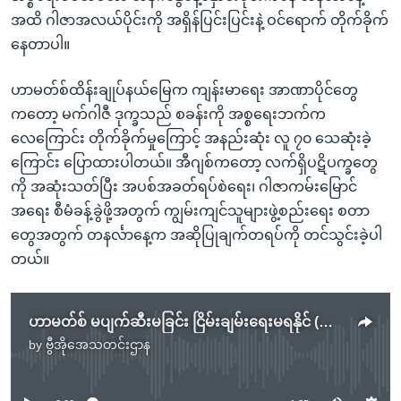
အထိ ဂါဇာအလယ်ပိုင်းကို အရှိန်ပြင်းပြင်းနဲ့ ဝင်ရောက် တိုက်ခိုက်
နေတာပါ။
ဟာမတ်စ်ထိန်းချုပ်နယ်မြေက ကျန်းမာရေး အာဏာပိုင်တွေ
ကတော့ မက်ဂါဇီ ဒုက္ခသည် စခန်းကို အစ္စရေးဘက်က
လေကြောင်း တိုက်ခိုက်မှုကြောင့် အနည်းဆုံး လူ ၇၀ သေဆုံးခဲ့
ကြောင်း ပြောထားပါတယ်။ အီဂျစ်ကတော့ လက်ရှိပဋိပက္ခတွေ
ကို အဆုံးသတ်ပြီး အပစ်အခတ်ရပ်စဲရေး၊ ဂါဇာကမ်းမြောင်
အရေး စီမံခန့်ခွဲဖို့အတွက် ကျွမ်းကျင်သူများဖွဲ့စည်းရေး စတာ
တွေအတွက် တနင်္လာနေ့က အဆိုပြုချက်တရပ်ကို တင်သွင်းခဲ့ပါ
တယ်။
ဟာမတ်စ် မပျက်ဆီးမခြင်း ငြိမ်းချမ်းရေးမရနိုင် (အစ္စရေးဝန်ကြီးချုပ်)
by
ဗွီအိုအေသတင်းဌာန
No media source currently available