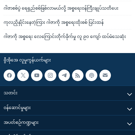
ဂါဇာစစ်ပွဲ ရေရှည်စစ်ဖြစ်လာမယ်လို့ အစ္စရေးဝန်ကြီးချုပ်သတိပေး
ကုလညှိနှိုင်းနေတဲ့ကြား ဂါဇာကို အစ္စရေးထိုးစစ် ပြင်းထန်
ဂါဇာကို အစ္စရေး လေကြောင်းတိုက်ခိုက်မှု လူ ၉၀ ကျော် ထပ်မံသေဆုံး
ဗွီအိုအေ လူမှုကွန်ယက်များ
သတင်း
၀န်ဆောင်မှုများ
အပတ်စဉ်ကဏ္ဍများ