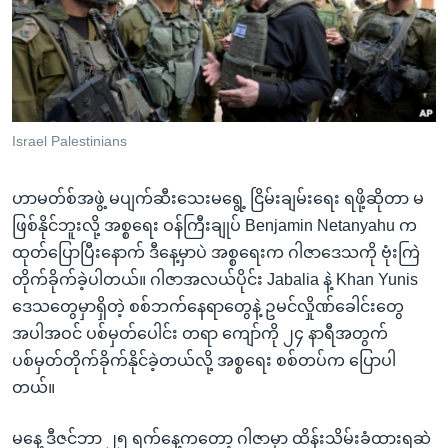
အ
သုတပဒေသာ အင်္ဂလိပ်စာ
ညွန်း
Learning English
စာမျက်နှာ
သို့
ဗွီအိုအေ လူမှုကွန်ယက်များ
ကျော်
ကြည့်
Israel Palestinians
ရန်
ဘာသာစကားများ
ရှာဖွေ
ဟာမတ်စ်အဖွဲ့ မပျက်ဆီးသေးမရွေ့ ငြိမ်းချမ်းရေး ရဖို့ဆိုတာ မ
ရန်
ဖြစ်နိုင်ဘူးလို့ အစ္စရေး ဝန်ကြီးချုပ် Benjamin Netanyahu က
နေရာ
ထုတ်ပြောပြီးနောက် ဒီနေ့မှာပဲ အစ္စရေးက ဂါဇာဒေသကို ဗုံးကြဲ
သို့
တိုက်ခိုက်ခဲ့ပါတယ်။ ဂါဇာအလယ်ပိုင်း Jabalia နဲ့ Khan Yunis
ကျော်
ဒေသတွေမှာရှိတဲ့ စစ်ဘက်နေရာတွေနဲ့ ဥမင်လှိုဏ်ခေါင်းတွေ
ရန်
အပါအဝင် ပစ်မှတ်ပေါင်း တရာ ကျော်ကို ၂၄ နာရီအတွက်
ပစ်မှတ်တိုက်ခိုက်နိုင်ခဲ့တယ်လို့ အစ္စရေး စစ်တပ်က ပြောပါ
တယ်။
မနေ့ ဒီဇင်ဘာ ၂၅ ရက်နေ့ကတော့ ဂါဇာမှာ ထိန်းသိမ်းခံထားရဆဲ