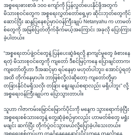
အစ္စရေးဓားစာခံ ၁၀၀ ကျော်ကို ပြန်လွှတ်ပေးနိုင်ဖို့အတွက်
မိသားစုဝင်တွေက အစ္စရေးလွှတ်တော်ရှေ့မှာ ဆိုင်းဘုတ်တွေကိုင်
ဆောင်ပြီး ဆန္ဒပြနေစဉ်မှာပဲဝန်ကြီးချုပ် Netanyahu က ဟာမတ်
စ်တွေကို အမြစ်ပြတ်တိုက်ခိုက်မယ့်အကြောင်း အခုလို ပြောကြား
ခဲ့ပါတယ်။
“အစ္စရေးတပ်ဖွဲ့ဝင်တွေနဲ့ ပြန်ပေးဆွဲခံရလို့ နာကျင်မှုတွေ ခံစားနေ
ရတဲ့ မိသားစုဝင်တွေကို ကျတော် ဒီစင်မြင့်ကနေ ပြောချင်တာက၊
ကျတော်တို့ဟာ ဒီအဆင့်မှာ ရပ်နေမှာ မဟုတ်ပါဘူး၊ အောင်ပွဲရတဲ့
အထိ တိုက်နေမှာပါ။ ဘာဖြစ်လို့လဲဆိုတော့ ကျတော်တို့မှာ
တခြားနိုင်ငံမရှိသလို၊ တခြား ရွေးချယ်စရာလည်း မရှိပါဘူး” လို့
အစ္စရေးဝန်ကြီးချုပ်က ပြောသွားတာပါ။
သူဟာ ဂါဇာကမ်းမြောင်မြောက်ပိုင်းကို မနေ့က သွားရောက်ခဲ့ပြီး
အစ္စရေးစစ်သားတွေနဲ့ တွေ့ဆုံခဲ့စဉ်မှာလည်း ဟာမတ်စ်တွေ မရှုံး
မချင်း ဆက်ပြီး တိုက်ပွဲဝင်သွားမယ်လို့ပြောခဲ့ပါသေးတယ်။
အစ္စရေးစစ်တပ်ဟာ တနင်္ဂနွေနေ့နှောင်းပိုင်းကနေ တနင်္လာနေ့