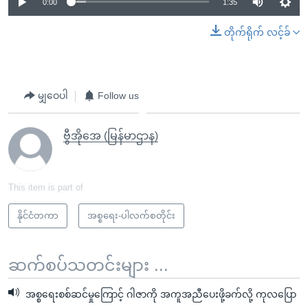
0:00
1:35
တိုက်ရိုက် လင့်ခ်
မျှဝေပါ
Follow us
ဗွီအိုအေ (မြန်မာဌာန)
This item is part of
နိုင်ငံတကာ
အစ္စရေး-ပါလက်စတိုင်း
ဆက်စပ်သတင်းများ ...
အစ္စရေးစစ်ဆင်မှုကြောင့် ဂါဇာကို အကူအညီပေးဖို့ခက်လို့ ကုလပြော