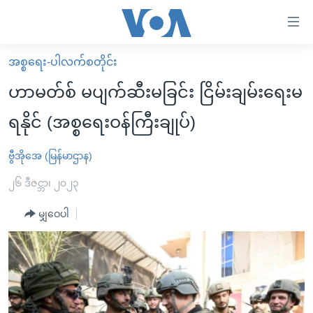
သုံး
ရ
လွယ်ကူ
အစ္စရေး-ပါလက်စတိုင်း
မူလစာမျက်နှာ
စေ
ဟာမတ်စ် မပျက်ဆီးမခြင်း ငြိမ်းချမ်းရေးမ
မြန်မာ
သည့်
ရနိုင် (အစ္စရေးဝန်ကြီးချုပ်)
ကမ္ဘာ့သတင်းများ
Link
ဗွီဒီယို
နိုင်ငံတကာ
ဗွီအိုအေ (မြန်မာဌာန)
များ
သတင်းလွတ်လပ်ခွင့်
အမေရိကန်
၂၆ ဒီဇင္ဘာ၊ ၂၀၂၃
ပင်မ
ရပ်ဝန်းတခု လမ်းတခု အလွန်
တရုတ်
အကြောင်းအရာ
မျှဝေပါ
သို့
အင်္ဂလိပ်စာလေ့လာမယ်
အစ္စရေး-ပါလက်စတိုင်း
ကျော်
အပတ်စဉ်ကဏ္ဍများ
အမေရိကန်သုံးအီဒီယံ
ကြည့်
ရေဒီယိုနှင့်ရုပ်သံ အချက်အလက်များ
မကြေးမုံရဲ့ အင်္ဂလိပ်စာ
ရေဒီယို
ရန်
ပင်မ
ရေဒီယို/တီဗွီအစီအစဉ်
ရုပ်ရှင်ထဲက အင်္ဂလိပ်စာ
တီဗွီ