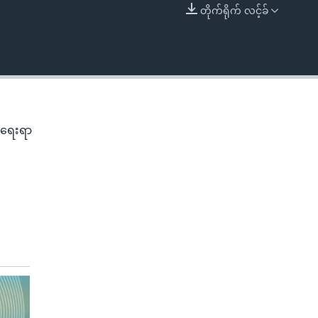
တိုက်ရိုက် လင့်ခ်
EMBED
ီရေးရာ