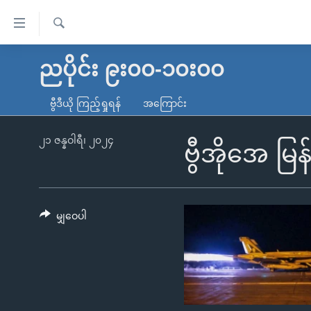
သုံး
ရ
ရှာဖွေ
လွယ်ကူ
မူလစာမျက်နှာ
ညပိုင်း ၉း၀၀-၁၀း၀၀
ရ
စေ
မြန်မာ
လာ
ဗွီဒီယို ကြည့်ရှုရန်
အကြောင်း
သည့်
ဒ်
ကမ္ဘာ့သတင်းများ
Link
ဗွီဒီယို
နိုင်ငံတကာ
၂၁ ဇန္နဝါရီ၊ ၂၀၂၄
ဗွီအိုအေ မြ
များ
သတင်းလွတ်လပ်ခွင့်
အမေရိကန်
ပင်မ
ရပ်ဝန်းတခု လမ်းတခု အလွန်
တရုတ်
အကြောင်းအရာ
အင်္ဂလိပ်စာလေ့လာမယ်
အစ္စရေး-ပါလက်စတိုင်း
မျှဝေပါ
သို့
အပတ်စဉ်ကဏ္ဍများ
အမေရိကန်သုံးအီဒီယံ
ကျော်
ကြည့်
ရေဒီယိုနှင့်ရုပ်သံ အချက်အလက်များ
မကြေးမုံရဲ့ အင်္ဂလိပ်စာ
ရေဒီယို
ရန်
ရေဒီယို/တီဗွီအစီအစဉ်
ရုပ်ရှင်ထဲက အင်္ဂလိပ်စာ
တီဗွီ
ပင်မ