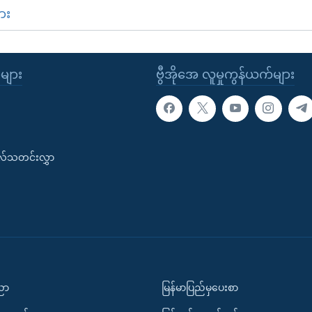
ား
ုများ
ဗွီအိုအေ လူမှုကွန်ယက်များ
းလ်သတင်းလွှာ
ပညာ
မြန်မာပြည်မှပေးစာ