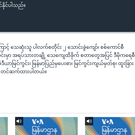
်နိုင်ပါသည်။
ြောင့် သေဆုံးသူ ပါလက်စတိုင်း ၂ သောင်းခွဲကျော်၊ စစ်ကောင်စီ
င်းမှာ အရပ်သားတချို့ သေကျေထိခိုက် စတာတွေအပြင် ဒီမိုကရေစ
့ မီဒီယာမြင်ကွင်း၊ မြန်မာပြည်မှပေးစာ၊ မြင်ကွင်းကျယ်မှတ်စု၊ ထူးခြား
ကို တင်ဆက်ထားပါတယ်။