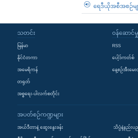
ရေဒီယိုအစီအစဉ်မျ
သတင်း
၀န်ဆောင်မှ
မြန်မာ
RSS
နိုင်ငံတကာ
ပေါ့ဒ်ကတ်စ်
အမေရိကန်
နေ့စဉ်အီးမေ
တရုတ်
အစ္စရေး-ပါလက်စတိုင်း
အပတ်စဉ်ကဏ္ဍများ
အယ်ဒီတာနဲ့ ဆွေးနွေးခန်း
သိပ္ပံနဲ့နည်း