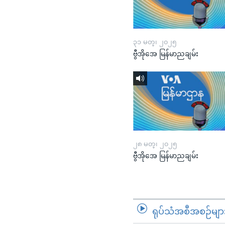
၃၁ မတ္၊ ၂၀၂၅
ဗွီအိုအေ မြန်မာညချမ်း
၂၈ မတ္၊ ၂၀၂၅
ဗွီအိုအေ မြန်မာညချမ်း
ရုပ်သံအစီအစဉ်မျာ