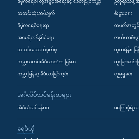
ဒီမိုကရေစီ၊ လူ့အခွင့်အရေးနှင့် ခေတ်ပြိုင်ကမ္ဘာ
ဥတုရာသီနဲ့ 
သတင်းသုံးသပ်ချက်
စီးပွားရေး
ဒီမိုကရေစီရေးရာ
တပတ်အတွင်
အမေရိကန်နိုင်ငံရေး
လယ်ယာစီးပွ
သတင်းထောက်မှတ်စု
ယူကရိန်း၊ မြန
ကမ္ဘာ့သတင်းမီဒီယာထဲက မြန်မာ
ထူးခြားဆန်း
ကမ္ဘာ့ မြန်မာ့ မီဒီယာမြင်ကွင်း
လူမှုရှုခင်း
အင်္ဂလိပ်သင်ခန်းစာများ
အီဒီယံသင်ခန်းစာ
မကြေးမုံရဲ့အင
ရေဒီယို