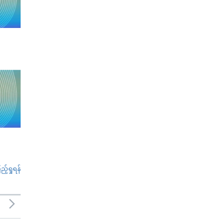
်ရှုရန်