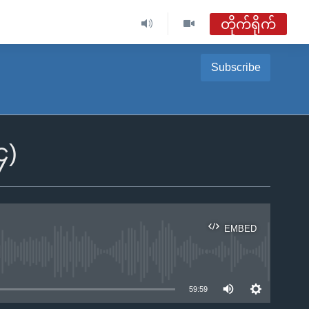
တိုက်ရိုက်
ဗွီအိုအေ မြန်မာနံနက်ခင်း
Subscribe
တိုက်ရိုက်ထုတ်လွှင့်မှု
အစီအစဉ်များ
၄)
ဗွီအိုအေ မြန်မာနံနက်ခင်း
ရေဒီယိုတိုက်ရိုက်နားဆင်ရန်
EMBED
ble
59:59