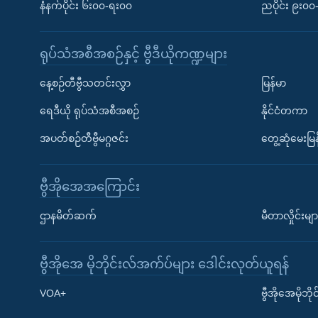
နံနက်ပိုင်း ၆း၀၀-ရး၀၀
ညပိုင်း ၉း၀
ရုပ်သံအစီအစဉ်နှင့် ဗွီဒီယိုကဏ္ဍများ
နေ့စဉ်တီဗွီသတင်းလွှာ
မြန်မာ
ရေဒီယို ရုပ်သံအစီအစဉ်
နိုင်ငံတကာ
အပတ်စဉ်တီဗွီမဂ္ဂဇင်း
တွေ့ဆုံမေးမြန
ဗွီအိုအေအကြောင်း
ဌာနမိတ်ဆက်
မီတာလှိုင်းမျာ
ဗွီအိုအေ မိုဘိုင်းလ်အက်ပ်များ ဒေါင်းလုတ်ယူရန်
Learning English
VOA+
ဗွီအိုအေမိုဘ
ဗွီအိုအေ လူမှုကွန်ယက်များ