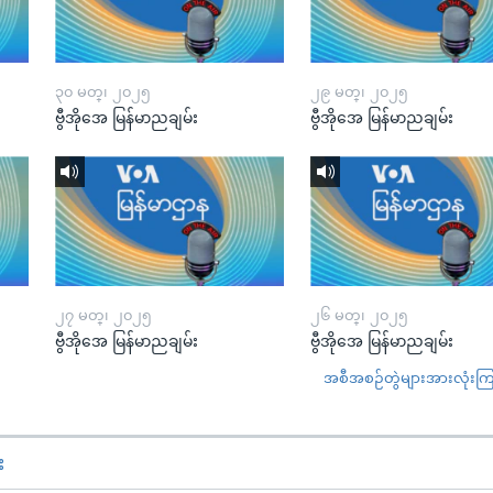
၃၀ မတ္၊ ၂၀၂၅
၂၉ မတ္၊ ၂၀၂၅
ဗွီအိုအေ မြန်မာညချမ်း
ဗွီအိုအေ မြန်မာညချမ်း
၂၇ မတ္၊ ၂၀၂၅
၂၆ မတ္၊ ၂၀၂၅
ဗွီအိုအေ မြန်မာညချမ်း
ဗွီအိုအေ မြန်မာညချမ်း
အစီအစဉ်တွဲများအားလုံးကြည့
း