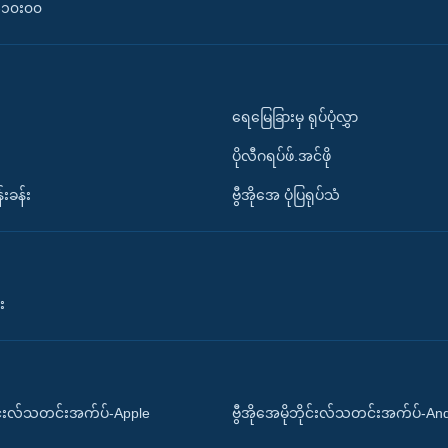
၀-၁၀း၀၀
ရေမြေခြားမှ ရုပ်ပုံလွှာ
ပိုလီဂရပ်ဖ်.အင်ဖို
်းခန်း
ဗွီအိုအေ ပုံပြရုပ်သံ
း
ိုင်းလ်သတင်းအက်ပ်-Apple
ဗွီအိုအေမိုဘိုင်းလ်သတင်းအက်ပ်-An