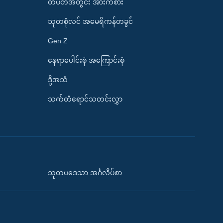
တပတ်အတွင်း အားကစား
သုတစုံလင် အမေရိကန်တခွင်
Gen Z
နေရာပေါင်းစုံ အကြောင်းစုံ
ဒို့အသံ
သက်တံရောင်သတင်းလွှာ
သုတပဒေသာ အင်္ဂလိပ်စာ