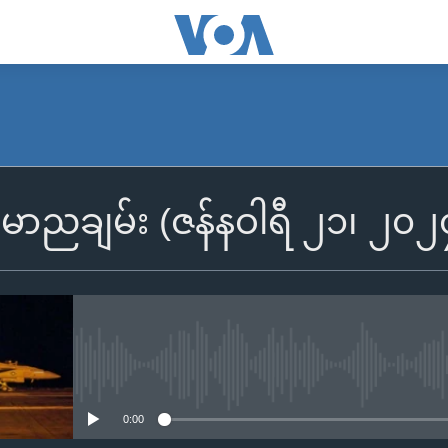
SUBSCRIBE
န်မာညချမ်း (ဇန်နဝါရီ ၂၁၊ ၂၀၂
Apple Podcasts
Spotify
ရယူရန်
No media source currently availa
0:00