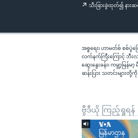
သုတပဒေသာ အင်္ဂလိပ်စာ
အ
သီးခြားခွဲထုတ်၍ နားဆင
ညွန်း
စာမျက်နှာ
သို့
ကျော်
ကြည့်
အစ္စရေး၊ ဟာမတ်စ် စစ်ပွဲက
ရန်
လက်နက်ကြီးကြောင့် ဘီးလ
ရှာဖွေ
ဆွေးနွေးခန်း၊ ကမ္ဘာ့မြန်မာ
ရန်
ဆန်းပြား သတင်းများတို့
နေရာ
သို့
ကျော်
ရန်
ဗွီဒီယို ကြည့်ရှုရန်