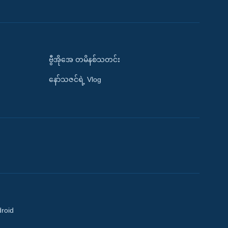
ဗွီအိုအေ တမိနစ်သတင်း
နော်သဇင်ရဲ့ Vlog
droid