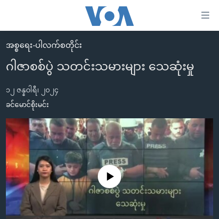
သုံး
ရ
လွယ်ကူ
အစ္စရေး-ပါလက်စတိုင်း
မူလစာမျက်နှာ
စေ
ဂါဇာစစ်ပွဲ သတင်းသမားများ သေဆုံးမှု
မြန်မာ
သည့်
ကမ္ဘာ့သတင်းများ
၁၂ ဇန္နဝါရီ၊ ၂၀၂၄
Link
ဗွီဒီယို
နိုင်ငံတကာ
ခင်မောင်စိုးမင်း
များ
သတင်းလွတ်လပ်ခွင့်
အမေရိကန်
ပင်မ
ရပ်ဝန်းတခု လမ်းတခု အလွန်
တရုတ်
အကြောင်းအရာ
သို့
အင်္ဂလိပ်စာလေ့လာမယ်
အစ္စရေး-ပါလက်စတိုင်း
ကျော်
အပတ်စဉ်ကဏ္ဍများ
အမေရိကန်သုံးအီဒီယံ
No media source currently available
ကြည့်
ရေဒီယိုနှင့်ရုပ်သံ အချက်အလက်များ
မကြေးမုံရဲ့ အင်္ဂလိပ်စာ
ရေဒီယို
ရန်
ပင်မ
ရေဒီယို/တီဗွီအစီအစဉ်
ရုပ်ရှင်ထဲက အင်္ဂလိပ်စာ
တီဗွီ