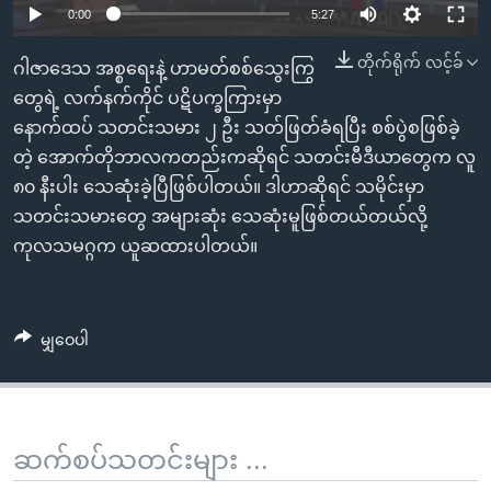
အ
0:00
5:27
သုတပဒေသာ အင်္ဂလိပ်စာ
ညွန်း
Learning English
တိုက်ရိုက် လင့်ခ်
စာမျက်နှာ
ဂါဇာဒေသ အစ္စရေးနဲ့ ဟာမတ်စစ်သွေးကြွ
သို့
ဗွီအိုအေ လူမှုကွန်ယက်များ
တွေရဲ့ လက်နက်ကိုင် ပဋိပက္ခကြားမှာ
ကျော်
နောက်ထပ် သတင်းသမား ၂ ဦး သတ်ဖြတ်ခံရပြီး စစ်ပွဲစဖြစ်ခဲ့
ကြည့်
တဲ့ အောက်တိုဘာလကတည်းကဆိုရင် သတင်းမီဒီယာတွေက လူ
ရန်
၈၀ နီးပါး သေဆုံးခဲ့ပြီဖြစ်ပါတယ်။ ဒါဟာဆိုရင် သမိုင်းမှာ
ဘာသာစကားများ
ရှာဖွေ
သတင်းသမားတွေ အများဆုံး သေဆုံးမူဖြစ်တယ်တယ်လို့
ရန်
ကုလသမဂ္ဂက ယူဆထားပါတယ်။
နေရာ
သို့
ကျော်
မျှဝေပါ
ရန်
ဆက်စပ်သတင်းများ ...