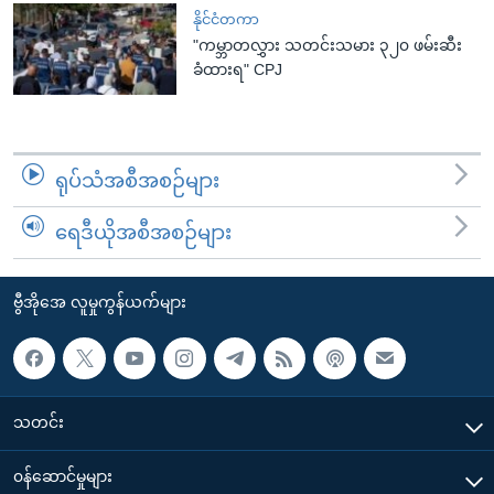
နိုင်ငံတကာ
"ကမ္ဘာတလွှား သတင်းသမား ၃၂၀ ဖမ်းဆီး
ခံထားရ" CPJ
ရုပ်သံအစီအစဉ်များ
ရေဒီယိုအစီအစဉ်များ
ဗွီအိုအေ လူမှုကွန်ယက်များ
သတင်း
၀န်ဆောင်မှုများ