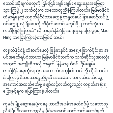
တောင်းဆိုချက်တွေကို ငြိမ်းငြိမ်းချမ်းချမ်း ဆွေးနွေးအဖြေရှာ
သွားကြဖို့ ၂ ဘက်လုံးက သဘောတူညီခဲ့ကြပါတယ်။ မြန်မာနိုင်ငံ
ထဲမှာရှိနေတဲ့ တရုတ်နိုင်ငံသားတွေနဲ့ တရုတ်နယ်ခြားစောင့်တပ်ဖွဲ့
ဝင်တွေရဲ့ လုံခြုံရေးကို ထိခိုက်အောင် မလုပ်ဖို့ ၂ ဘက်လုံးက
ကတိပြုခဲ့ကြတယ်" လို့ တရုတ်နိုင်ငံခြား‌ရေးဌာန ပြောခွင့်ရ Mao
Ning ကပြောကြားခဲ့တာဖြစ်ပါတယ်။
တရုတ်နိုင်ငံနဲ့ ထိဆက်နေတဲ့ မြန်မာနိုင်ငံ အရှေ့မြောက်ပိုင်းမှာ အ
ပစ်အခတ်ရပ်စဲတာဟာ မြန်မာနိုင်ငံဘက်က သက်ဆိုင်သူအားလုံး
အတွက် အကျိုးရှိသလို တရုတ် မြန်မာနယ်စပ် ငြိမ်းချမ်း
တည်ငြိမ်ရေးကိုလည်း အထောက်အကူဖြစ်တယ်လို့ ဆိုပါတယ်။
ဒါကြောင့် ဒီသဘောတူညီမှုကို အားလုံးက တကယ်လက်တွေ့
အကောင်အထည်ဖော်ဖို့ မျှော်လင့်တယ်လို့လည်း တရုတ်အစိုးရ
ပြောခွင့်ရက ပြောကြားခဲ့ပါတယ်။
ကူမင်းမြို့ဆွေးနွေးပွဲကနေ ယာယီအပစ်အခတ်ရပ်ဖို့ သဘောတူ
ညီခဲ့ပြီး ဒီသဘောတူညီမှု ခိုင်မာအောင် ဆက်လက်ဆောင်ရွက်