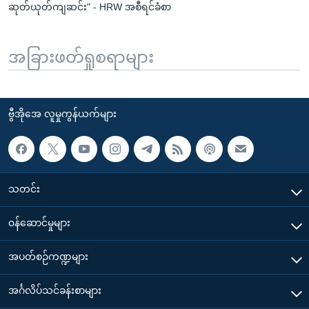
ဆုတ်ယုတ်ကျဆင်း" - HRW အစီရင်ခံစာ
အခြားဖတ်ရှုစရာများ
ဗွီအိုအေ လူမှုကွန်ယက်များ
သတင်း
၀န်ဆောင်မှုများ
အပတ်စဉ်ကဏ္ဍများ
အင်္ဂလိပ်သင်ခန်းစာများ