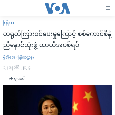
သုံး
ရ
လွယ်ကူ
မြန်မာ
မူလစာမျက်နှာ
စေ
တရုတ်ကြားဝင်ပေးမှုကြောင့် စစ်ကောင်စီနဲ့
မြန်မာ
သည့်
ညီနောင်သုံးဖွဲ့ ယာယီအပစ်ရပ်
ကမ္ဘာ့သတင်းများ
Link
ဗွီဒီယို
နိုင်ငံတကာ
ဗွီအိုအေ (မြန်မာဌာန)
များ
သတင်းလွတ်လပ်ခွင့်
အမေရိကန်
၁၂ ဇန္နဝါရီ၊ ၂၀၂၄
ပင်မ
ရပ်ဝန်းတခု လမ်းတခု အလွန်
တရုတ်
အကြောင်းအရာ
မျှဝေပါ
သို့
အင်္ဂလိပ်စာလေ့လာမယ်
အစ္စရေး-ပါလက်စတိုင်း
ကျော်
အပတ်စဉ်ကဏ္ဍများ
အမေရိကန်သုံးအီဒီယံ
ကြည့်
ရေဒီယိုနှင့်ရုပ်သံ အချက်အလက်များ
မကြေးမုံရဲ့ အင်္ဂလိပ်စာ
ရေဒီယို
ရန်
ပင်မ
ရေဒီယို/တီဗွီအစီအစဉ်
ရုပ်ရှင်ထဲက အင်္ဂလိပ်စာ
တီဗွီ