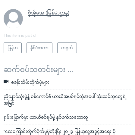
ဗွီအိုအေ (မြန်မာဌာန)
This item is part of
မြန်မာ
နိုင်ငံတကာ
တရုတ်
ဆက်စပ်သတင်းများ ...
စခန်းသိမ်းတိုက်ပွဲများ
ညီနောင်သုံးဖွဲ့နဲ့ စစ်ကောင်စီ ယာယီအပစ်ရပ်တဲ့အပေါ် သုံးသပ်သူတွေရဲ့
အမြင်
ရှမ်းမြောက်မှာ ယာယီစစ်ရပ်ဖို့ နှစ်ဖက်သဘောတူ
"လေကြောင်းတိုက်ခိုက်မှုပိုတိုးပြီး ၂၀၂၃ မြန်မာ့လူ့အခွင့်အရေး ပို