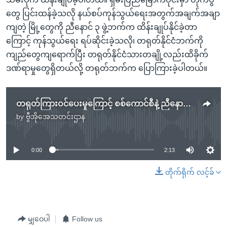
တွေ ပြင်းထန်ခဲ့သလို နယ်စပ်ကုန်သွယ်ရေးအတွက်အချက်အချာ
ကျတဲ့ မြို့တွေကို ညီနောင် ၃ ဖွဲ့ဘက်က ထိန်းချုပ်နိုင်ခဲ့တာ
ကြောင့် ကုန်သွယ်ရေး ရပ်ဆိုင်းခဲ့သလို၊ တရုတ်နိုင်ငံဘက်ကို
ကျည်တွေကျရောက်ပြီး တရုတ်နိုင်ငံသားတချို့လည်းထိခိုက်
ဒဏ်ရာမှုတွေရှိတယ်လို့ တရုတ်ဘက်က ပြောကြားခဲ့ပါတယ်။
တရုတ်ကြားဝင်ပေးမှုကြောင့် စစ်ကောင်စီနဲ့ ညီနောင်သုံးဖွဲ့ ယာယီအပစ်ရပ်
by
ဗွီအိုအေသတင်းဌာန
No media source currently available
0:00
2:13
တိုက်ရိုက် လင့်ခ်
မျှဝေပါ
Follow us