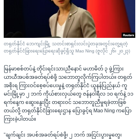
အ
သုတပဒေသာ အင်္ဂလိပ်စာ
ညွန်း
Learning English
စာမျက်နှာ
သို့
ဗွီအိုအေ လူမှုကွန်ယက်များ
ကျော်
ကြည့်
တရုတ်နိုင်ငံ ဘေကျင်းမြို့ သတင်းစာရှင်းလင်းပွဲတခုအတွင်းတွေ့ရတဲ့
တရုတ်နိုင်ငံခြားရေးပြောရေးဆိုခွင့်ရှိသူ Mao Ning (ဇူလိုင် ၂၆၊ ၂၀၂၃)
ရန်
ဘာသာစကားများ
ရှာဖွေ
မြန်မာစစ်တပ်နဲ့ တိုင်းရင်းသားညီနောင် မဟာမိတ် ၃ ဖွဲ့ကြား
ရန်
ယာယီအပစ်အခတ်ရပ်စဲဖို့ သဘောတူလိုက်ကြပါတယ်။ တရုတ်
နေရာ
အစိုးရ ကြားဝင်စေ့စပ်ပေးမှုနဲ့ တရုတ်နိုင်ငံ ယူနန်ပြည်နယ် ကူ
သို့
မင်းမြို့မှာ ၂ ဘက် ကိုယ်စားလှယ်တွေ ဇန်နဝါရီလ ၁၀ ရက်နဲ့ ၁၁
ကျော်
ရက်နေ့က ဆွေးနွေးပြီး တရားဝင် သဘောတူညီမှုရခဲ့တာဖြစ်
ရန်
တယ်လို့ တရုတ်နိုင်ငံခြားရေးဌာန ပြောခွင့်ရ Mao Ning ကပြော
ကြားခဲ့ပါတယ်။
"ချက်ချင်း အပစ်အခတ်ရပ်စဲဖို့၊ ၂ ဘက် အငြင်းပွားမှုတွေ၊