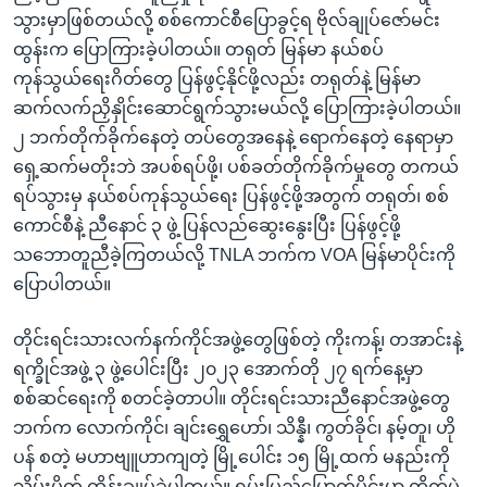
သွားမှာဖြစ်တယ်လို့ စစ်ကောင်စီပြောခွင့်ရ ဗိုလ်ချုပ်ဇော်မင်း
ထွန်းက ပြောကြားခဲ့ပါတယ်။ တရုတ် မြန်မာ နယ်စပ်
ကုန်သွယ်ရေးဂိတ်တွေ ပြန်ဖွင့်နိုင်ဖို့လည်း တရုတ်နဲ့ မြန်မာ
ဆက်လက်ညှိနှိုင်းဆောင်ရွက်သွားမယ်လို့ ပြောကြားခဲ့ပါတယ်။
၂ ဘက်တိုက်ခိုက်နေတဲ့ တပ်တွေအနေနဲ့ ရောက်နေတဲ့ နေရာမှာ
ရှေ့ဆက်မတိုးဘဲ အပစ်ရပ်ဖို့၊ ပစ်ခတ်တိုက်ခိုက်မှုတွေ တကယ်
ရပ်သွားမှ နယ်စပ်ကုန်သွယ်ရေး ပြန်ဖွင့်ဖို့အတွက် တရုတ်၊ စစ်
ကောင်စီနဲ့ ညီနောင် ၃ ဖွဲ့ ပြန်လည်ဆွေးနွေးပြီး ပြန်ဖွင့်ဖို့
သဘောတူညီခဲ့ကြတယ်လို့ TNLA ဘက်က VOA မြန်မာပိုင်းကို
ပြောပါတယ်။
တိုင်းရင်းသားလက်နက်ကိုင်အဖွဲ့တွေဖြစ်တဲ့ ကိုးကန့်၊ တအာင်းနဲ့
ရက္ခိုင်အဖွဲ့ ၃ ဖွဲ့ပေါင်းပြီး ၂၀၂၃ အောက်တို ၂၇ ရက်နေ့မှာ
စစ်ဆင်ရေးကို စတင်ခဲ့တာပါ။ တိုင်းရင်းသားညီနောင်အဖွဲ့တွေ
ဘက်က လောက်ကိုင်၊ ချင်းရွှေဟော်၊ သိန္နီ၊ ကွတ်ခိုင်၊ နမ့်တူ၊ ဟို
ပန် စတဲ့ မဟာဗျူဟာကျတဲ့ မြို့ပေါင်း ၁၅ မြို့ထက် မနည်းကို
သိမ်းပိုက် ထိန်းချုပ်ခဲ့ပါတယ်။ ရှမ်းပြည်မြောက်ပိုင်းမှာ တိုက်ပွဲ