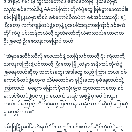
ဒါ့အပြင် ရမ်းဗြဲ၊ ဘူးသီးတောင်နဲ့ မောင်တောမြို့နယ်တွေမှာ
လည်း စစ်ကောင်စီနဲ့ AAတပ်ကြား တိုက်ပွဲတွေ ဖြစ်ပွားနေတာပါ။
ရမ်းဗြဲမြို့နယ်မှာဆိုရင် စစ်ကောင်စီတပ်က စစ်အင်းအားတိုး ချဲ့
ပြီးတော့ လက်ကျန်တပ်ဖွဲ့တွေနဲ့ ပူးပေါင်းနေတာကြောင့် နှစ်ဖက်
တို်က်ပွဲပြင်းထန်တယ်လို့ လွတ်တော်ကိုယ်စားလှယ်ဟောင်းတ
ဦးဖြစ်တဲ့ ဦးဖေသန်းကပြောပါတယ်။
“ အဲမှာနေ့တိုင်းလိုလို လေယာဉ်နဲ့ လာပြီးပစ်တာတို့ ဗုံးကြဲတာတို့
လက်နက်ကြီးနဲ့ ပစ်တာတို့ ပြီးတော့ မြို့ထဲမှာ အနီးကပ်တိုက်ပွဲ
ဖြစ်နေတယ်ဆိုတဲ့ သတင်းတွေ၊ အဲဒါတွေ လည်းကြား တယ်၊ စစ်
ကောင်စီတပ်ဖွဲ့တွေက သိမ်တောင်မှာ စုပြီးတော့ ခုခံနေတယ်လို့
ကြားတယ်။ မနေ့က မြောက်ပိုင်းသုံးဖွဲ့က ထုတ်တာကတော့ စစ်
ကောင်စီတပ်ဖွဲ့ဝင် ၁၂ဝ လောက် အရင် အဖွဲ့နဲ့ ပူးပေါင်းသွား
တယ်၊ ဒါကြောင့် တိုက်ပွဲတွေ ပြင်းထန်လာနိုင် တယ်ဆိုတဲ့ ပြောဆို
မှု တွေရှိတယ်။”
ရမ်းဗြဲမြို့ပေါ်မှာ ဒီရက်ပိုင်းအတွင်း နှစ်ဖက်ရင်ဆိုင်တိုက်ပွဲတွေ