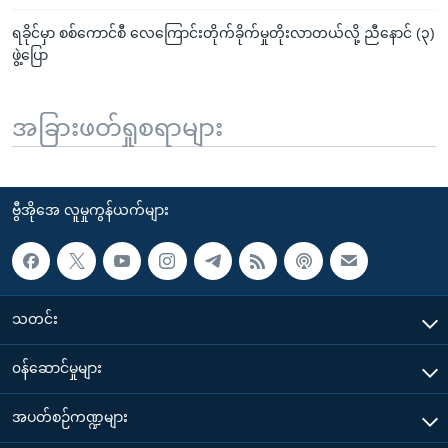
ရခိုင်မှာ စစ်ကောင်စီ လေကြောင်းတိုက်ခိုက်မှုတိုးလာတယ်လို့ ညီနောင် (၃)
ဖွဲ့ပြော
အခြားဖတ်ရှုစရာများ
ဗွီအိုအေ လူမှုကွန်ယက်များ
သတင်း
၀န်ဆောင်မှုများ
အပတ်စဉ်ကဏ္ဍများ