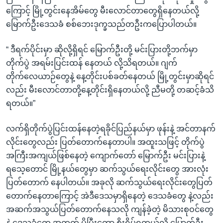
ကြောင့် မြို့တွင်းနေအိမ်တွေ မီးလောင်တာတွေရှိနေတယ်လို့
မြောက်ဦးဒေသခံ စစ်ဘေးဒုက္ခသည်တဦးကပြောပါတယ်။
“ ဒီရက်ပိုင်းမှာ ဆိုလို့ရှိရင် မြောက်ဦးတို့ မင်းပြားတို့ဘက်မှာ
တိုက်ပွဲ အရမ်းပြင်းထန် နေတယ် လို့သိရတယ်။ ဂျက်
တိုက်လေယာဉ်တွေနဲ့ နေ့တိုင်းပစ်ခတ်နေတယ် မြို့တွင်းမှာဆိုရင်
လည်း မီးလောင်တာတို့နေ့တိုင်းရှိနေတယ်လို့ ညီမတို့ တဆင့်ခံသိ
ရတယ်။”
လက်ရှိတိုက်ပွဲပြင်းထန်နေတဲ့ရခိုင်ပြည်နယ်မှာ ဖုန်းနဲ့ အင်တာနက်
လိုင်းတွေလည်း ပြတ်တောက်နေတာပါ။ အထူးသဖြင့် တိုက်ပွဲ
အကြီးအကျယ်ဖြစ်နေတဲ့ ကျောက်တော် မြောက်ဦး မင်းပြားနဲ့
ရသေ့တောင် မြို့နယ်တွေမှာ ဆက်သွယ်ရေးလိုင်းတွေ အားလုံး
ပြတ်တောက် နေပါတယ်။ အခုလို ဆက်သွယ်ရေးလိုင်းတွေပြတ်
တောက်နေတာကြောင့် အဲဒီဒေသမှာရှိနေတဲ့ ဒေသခံတွေ နဲ့လည်း
အဆက်အသွယ်ပြတ်တောက်နေသလို ကျန်ခဲဲ့တဲ့ မိသားစုဝင်တွေ
နဲ့ ဒေသခံတွေ အတွက် ပိုပြီးတော့ စိုးရိမ်ရတယ်လို့ မြောက်ဦး