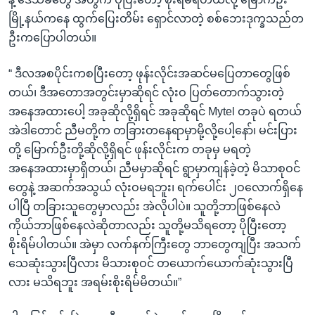
မြို့နယ်ကနေ ထွက်ပြေးတိမ်း ရှောင်လာတဲ့ စစ်ဘေးဒုက္ခသည်တ
ဦးကပြောပါတယ်။
“ ဒီလအစပိုင်းကစပြီးတော့ ဖုန်းလိုင်းအဆင်မပြေတာတွေဖြစ်
တယ်၊ ဒီအတောအတွင်းမှာဆိုရင် လုံးဝ ပြတ်တောက်သွားတဲ့
အနေအထားပေါ့ အခုဆိုလို့ရှိရင် အခုဆိုရင် Mytel တခုပဲ ရတယ်
အဲဒါတောင် ညီမတို့က တခြားတနေရာမှာမို့လို့ပေါ့နော်၊ မင်းပြား
တို့ မြောက်ဦးတို့ဆိုလို့ရှိရင် ဖုန်းလိုင်းက တခုမှ မရတဲ့
အနေအထားမှာရှိတယ်၊ ညီမမှာဆိုရင် ရွာမှာကျန်ခဲ့တဲ့ မိသာစုဝင်
တွေနဲ့ အဆက်အသွယ် လုံးဝမရဘူး၊ ရက်ပေါင်း ၂ဝလောက်ရှိနေ
ပါပြီ တခြားသူတွေမှာလည်း အဲလိုပါပဲ။ သူတို့ဘာဖြစ်နေလဲ
ကိုယ်ဘာဖြစ်နေလဲဆိုတာလည်း သူတို့မသိရတော့ ပိုပြီးတော့
စိုးရိမ်ပါတယ်။ အဲမှာ လက်နက်ကြီးတွေ ဘာတွေကျပြီး အသက်
သေဆုံးသွားပြီလား မိသားစုဝင် တယောက်ယောက်ဆုံးသွားပြီ
လား မသိရဘူး အရမ်းစိုးရိမ်မိတယ်။”