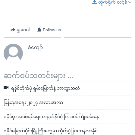
တိုက်ရိုက် လင့်ခ်
မျှဝေပါ
Follow us
စံကျော်
ဆက်စပ်သတင်းများ ...
ရခိုင်တိုက်ပွဲ ရှမ်းမြောက်နဲ့ ဘာကွာသလဲ
မြန်မာ့အရေး ၂၀၂၄ အလားအလာ
ရခိုင်မှာ အပစ်ရပ်ရေး တရုတ်နိုင်ငံ ကြားဝင်ကြိုးပမ်းနေ
ရခိုင်မြောက်ပိုင်းမြို့ကြီးတွေမှာ တိုက်ပွဲပြင်းထန်လာနိုင်