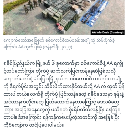
အ
သုတပဒေသာ အင်္ဂလိပ်စာ
ညွန်း
Learning English
စာမျက်နှာ
သို့
ဗွီအိုအေ လူမှုကွန်ယက်များ
ကျော်
ကြည့်
ကျောက်တော်အခြေစိုက် စစ်ကောင်စီတပ်စခန်းအချို့ကို သိမ်းပိုက်ခဲ့
ကြောင်း AA ထုတ်ပြန်ခဲ့ (ဇန်နဝါရီ၊ ၂၀၂၄)
ရန်
ဘာသာစကားများ
ရှာဖွေ
ရခိုင်ပြည်နယ်က မြို့နယ် ၆ ခုလောက်မှာ စစ်ကောင်စီနဲ့ AA ရက္ခို
ရန်
င့်တပ်တော်ကြား တိုက်ပွဲ ဆက်လက်ပြင်းထန်နေဆဲဖြစ်သလို
နေရာ
ကျောက်တော်နဲ့ မင်းပြားမြို့နယ်က စစ်ကောင်စီ တပ်ရင်း တချို့
သို့
ကို ဒီရက်ပိုင်းအတွင်း သိမ်းပိုက်ထားနိုင်တယ်လို့ AA က ထုတ်ပြန်
ကျော်
ထားပါတယ်။ လက်ရှိ တိုက်ပွဲ ပြင်းထန်နေတဲ့ ရခိုင်ဒေသမှာ ဖုန်းနဲ့
ရန်
အင်တာနက်လိုင်းတွေ ပြတ်တောက်နေတာကြောင့် ဒေသခံတွေ
ကြား အခြေအနေတွေကို မသိရဘဲ စိုးရိမ်ထိတ်လန့်ပြီး နေကြရ
တာပါ။ ဒီအကြောင်း ရန်ကုန်ကပေးပို့တဲ့သတင်းကို အခြေခံပြီး
ကိုစံကျော်က တင်ပြပေးပါမယ်။