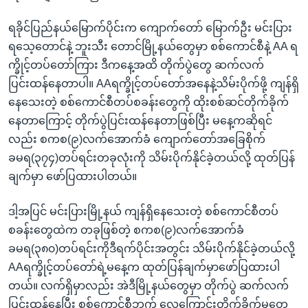
ရခိုင်ပြည်နယ်မြောက်ပိုင်းက ကျောက်တော် မြောက်ဦး မင်းပြား
ရသေ့တောင်နဲ့ ဘူးသီး တောင်မြို့နယ်တွေမှာ စစ်ကောင်စီနဲ့ AA ရ
က္ခိုင့်တပ်တော်ကြား ဒီကနေ့အထိ တိုက်ပွဲတွေ ဆက်လက်
ပြင်းထန်နေတာပါ။ AAရက္ခိုင့်တပ်တော်အနေနဲ့သိမ်းပိုက်ဖို့ ကျန်ရှိ
နေသေးတဲ့ စစ်ကောင်စီတပ်စခန်းတွေကို ထိုးစစ်ဆင်တိုက်ခိုက်
နေတာကြောင့် တိုက်ပွဲပြင်းထန်နေတာဖြစ်ပြီး မနေ့ကဆိုရင်
လည်း စကစ(၉)လက်အောက်ခံ ကျောက်တော်အခြေစိုက်
ခမရ(၃၇၄)တပ်ရင်းတခုလုံးကို သိမ်းပိုက်နိုင်ခဲ့တယ်လို့ ထုတ်ပြန်
ချက်မှာ ဖော်ပြထားပါတယ်။
ဒါ့အပြင် မင်းပြားမြို့နယ် ကျန်ရှိနေသေးတဲ့ စစ်ကောင်စီတပ်
စခန်းတွေထဲက တခုဖြစ်တဲ့ စကစ(၉)လက်အောက်ခံ
ခမရ(၃၈၀)တပ်ရင်းကိုဒီရက်ပိုင်းအတွင်း သိမ်းပိုက်နိုင်ခဲ့တယ်လို့
AAရက္ခိုင့်တပ်တော်ရဲ့မနေ့က ထုတ်ပြန်ချက်မှာဖော်ပြထားပါ
တယ်။ လက်ရှိမှာလည်း အဲဒီမြို့နယ်တွေမှာ တိုက်ပွဲ ဆက်လက်
ပြင်းထန်နေပြီး စစ်ကောင်စီဘက် လေကြောင်းတိုက်ခိုက်မှုတွေ