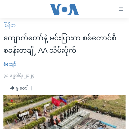
သုံး
ရ
လွယ်ကူ
မြန်မာ
မူလစာမျက်နှာ
စေ
ကျောက်တော်နဲ့ မင်းပြားက စစ်ကောင်စီ
မြန်မာ
သည့်
စခန်းတချို့ AA သိမ်းပိုက်
ကမ္ဘာ့သတင်းများ
Link
ဗွီဒီယို
နိုင်ငံတကာ
စံကျော်
များ
သတင်းလွတ်လပ်ခွင့်
အမေရိကန်
၃၁ ဇန္နဝါရီ၊ ၂၀၂၄
ပင်မ
ရပ်ဝန်းတခု လမ်းတခု အလွန်
တရုတ်
အကြောင်းအရာ
မျှဝေပါ
သို့
အင်္ဂလိပ်စာလေ့လာမယ်
အစ္စရေး-ပါလက်စတိုင်း
ကျော်
အပတ်စဉ်ကဏ္ဍများ
အမေရိကန်သုံးအီဒီယံ
ကြည့်
ရေဒီယိုနှင့်ရုပ်သံ အချက်အလက်များ
မကြေးမုံရဲ့ အင်္ဂလိပ်စာ
ရေဒီယို
ရန်
ပင်မ
ရေဒီယို/တီဗွီအစီအစဉ်
ရုပ်ရှင်ထဲက အင်္ဂလိပ်စာ
တီဗွီ