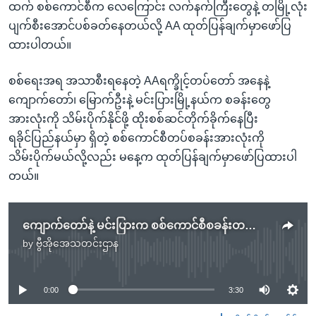
ထက် စစ်ကောင်စီက လေကြောင်း လက်နက်ကြီးတွေနဲ့ တမြို့လုံး
ပျက်စီးအောင်ပစ်ခတ်နေတယ်လို့ AA ထုတ်ပြန်ချက်မှာဖော်ပြ
ထားပါတယ်။
စစ်ရေးအရ အသာစီးရနေတဲ့ AAရက္ခိုင့်တပ်တော် အနေနဲ့
ကျောက်တော်၊ မြောက်ဦးနဲ့ မင်းပြားမြို့နယ်က စခန်းတွေ
အားလုံးကို သိမ်းပိုက်နိုင်ဖို့ ထိုးစစ်ဆင်တိုက်ခိုက်နေပြီး
ရခိုင်ပြည်နယ်မှာ ရှိတဲ့ စစ်ကောင်စီတပ်စခန်းအားလုံးကို
သိမ်းပိုက်မယ်လို့လည်း မနေ့က ထုတ်ပြန်ချက်မှာဖော်ပြထားပါ
တယ်။
ကျောက်တော်နဲ့ မင်းပြားက စစ်ကောင်စီစခန်းတချို့ AA သိမ်းပိုက်
by
ဗွီအိုအေသတင်းဌာန
No media source currently available
0:00
3:30