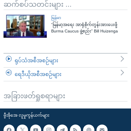
ဆက်စပ်သတင်းများ ...
မြန်မာ
“မြန်မာ့အရေး အာရုံစိုက်တွန်းအားပေးဖို့
Burma Caucus ဖွဲ့စည်း” Bill Huizenga
ရုပ်သံအစီအစဉ်များ
ရေဒီယိုအစီအစဉ်များ
အခြားဖတ်ရှုစရာများ
ဗွီအိုအေ လူမှုကွန်ယက်များ