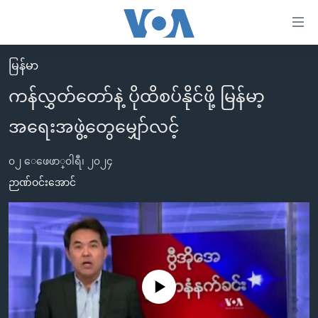
သုံး
ရ
လွယ်ကူ
မြန်မာ
မူလစာမျက်နှာ
စေ
ကန်လွှတ်တော်နဲ့ ပိုထိစပ်နိုင်ဖို့ မြန်မာ့
မြန်မာ
သည့်
အရေးအဖွဲ့တွေမျှော်လင့်
ကမ္ဘာ့သတင်းများ
Link
ဗွီဒီယို
နိုင်ငံတကာ
များ
၀၂ ေဖေဖာ္၀ါရီ၊ ၂၀၂၄
သတင်းလွတ်လပ်ခွင့်
အမေရိကန်
ဉာဏ်ဝင်းအောင်
ပင်မ
ရပ်ဝန်းတခု လမ်းတခု အလွန်
တရုတ်
အကြောင်းအရာ
သို့
အင်္ဂလိပ်စာလေ့လာမယ်
အစ္စရေး-ပါလက်စတိုင်း
ကျော်
အပတ်စဉ်ကဏ္ဍများ
အမေရိကန်သုံးအီဒီယံ
ကြည့်
ရေဒီယိုနှင့်ရုပ်သံ အချက်အလက်များ
မကြေးမုံရဲ့ အင်္ဂလိပ်စာ
ရေဒီယို
ရန်
No media source currently available
ပင်မ
ရေဒီယို/တီဗွီအစီအစဉ်
ရုပ်ရှင်ထဲက အင်္ဂလိပ်စာ
တီဗွီ