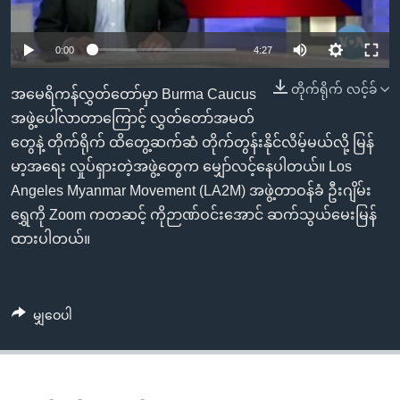
အ
သုတပဒေသာ အင်္ဂလိပ်စာ
ညွန်း
Learning English
0:00
4:27
စာမျက်နှာ
သို့
ဗွီအိုအေ လူမှုကွန်ယက်များ
တိုက်ရိုက် လင့်ခ်
အမေရိကန်လွှတ်တော်မှာ Burma Caucus
ကျော်
အဖွဲ့ပေါ်လာတာကြောင့် လွှတ်တော်အမတ်
ကြည့်
တွေနဲ့ တိုက်ရိုက် ထိတွေ့ဆက်ဆံ တိုက်တွန်းနိုင်လိမ့်မယ်လို့ မြန်
ရန်
ဘာသာစကားများ
မာ့အရေး လှုပ်ရှားတဲ့အဖွဲ့တွေက မျှော်လင့်နေပါတယ်။ Los
ရှာဖွေ
Angeles Myanmar Movement (LA2M) အဖွဲ့တာဝန်ခံ ဦးဂျိမ်း
ရန်
ရွှေကို Zoom ကတဆင့် ကိုဉာဏ်ဝင်းအောင် ဆက်သွယ်မေးမြန်
နေရာ
ထားပါတယ်။
သို့
ကျော်
ရန်
မျှဝေပါ