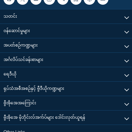
သတင်း
၀န်ဆောင်မှုများ
အပတ်စဉ်ကဏ္ဍများ
အင်္ဂလိပ်သင်ခန်းစာများ
ရေဒီယို
ရုပ်သံအစီအစဉ်နှင့် ဗွီဒီယိုကဏ္ဍများ
ဗွီအိုအေအကြောင်း
ဗွီအိုအေ မိုဘိုင်းလ်အက်ပ်များ ဒေါင်းလုတ်ယူရန်
Other Links