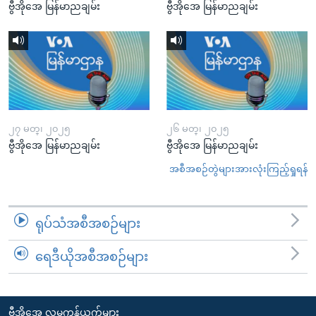
ဗွီအိုအေ မြန်မာညချမ်း
ဗွီအိုအေ မြန်မာညချမ်း
၂၇ မတ္၊ ၂၀၂၅
၂၆ မတ္၊ ၂၀၂၅
ဗွီအိုအေ မြန်မာညချမ်း
ဗွီအိုအေ မြန်မာညချမ်း
အစီအစဉ်တွဲများအားလုံးကြည့်ရှုရန်
ရုပ်သံအစီအစဉ်များ
ရေဒီယိုအစီအစဉ်များ
ဗွီအိုအေ လူမှုကွန်ယက်များ