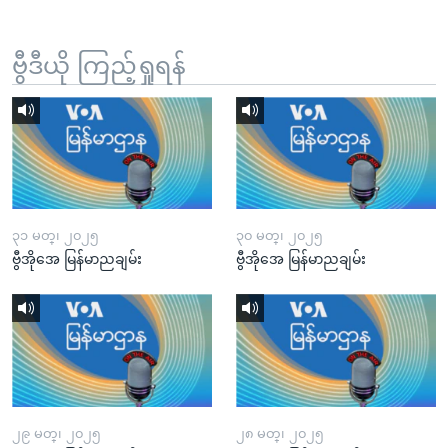
ဗွီဒီယို ကြည့်ရှုရန်
၃၁ မတ္၊ ၂၀၂၅
၃၀ မတ္၊ ၂၀၂၅
ဗွီအိုအေ မြန်မာညချမ်း
ဗွီအိုအေ မြန်မာညချမ်း
၂၉ မတ္၊ ၂၀၂၅
၂၈ မတ္၊ ၂၀၂၅