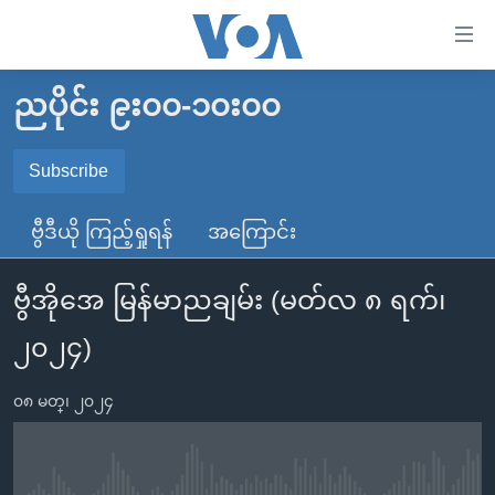
သုံး
ရ
လွယ်ကူ
ညပိုင်း ၉း၀၀-၁၀း၀၀
မူလစာမျက်နှာ
စေ
မြန်မာ
Subscribe
သည့်
SUBSCRIBE
ကမ္ဘာ့သတင်းများ
Link
ဗွီဒီယို ကြည့်ရှုရန်
အကြောင်း
ဗွီဒီယို
နိုင်ငံတကာ
များ
Spotify
သတင်းလွတ်လပ်ခွင့်
အမေရိကန်
ပင်မ
ဗွီအိုအေ မြန်မာညချမ်း (မတ်လ ၈ ရက်၊
ရပ်ဝန်းတခု လမ်းတခု အလွန်
တရုတ်
အကြောင်းအရာ
ရယူရန်
၂၀၂၄)
သို့
အင်္ဂလိပ်စာလေ့လာမယ်
အစ္စရေး-ပါလက်စတိုင်း
ကျော်
အပတ်စဉ်ကဏ္ဍများ
အမေရိကန်သုံးအီဒီယံ
၀၈ မတ္၊ ၂၀၂၄
ကြည့်
ရေဒီယိုနှင့်ရုပ်သံ အချက်အလက်များ
မကြေးမုံရဲ့ အင်္ဂလိပ်စာ
ရေဒီယို
ရန်
ပင်မ
ရေဒီယို/တီဗွီအစီအစဉ်
ရုပ်ရှင်ထဲက အင်္ဂလိပ်စာ
တီဗွီ