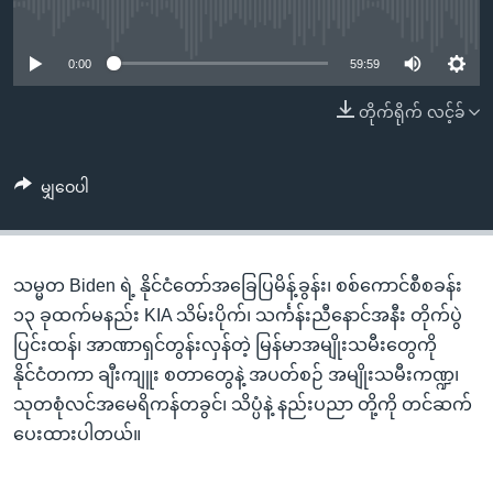
အ
No media source currently available
သုတပဒေသာ အင်္ဂလိပ်စာ
ညွန်း
Learning English
စာမျက်နှာ
0:00
59:59
သို့
ဗွီအိုအေ လူမှုကွန်ယက်များ
တိုက်ရိုက် လင့်ခ်
ကျော်
ကြည့်
ရန်
မျှဝေပါ
ဘာသာစကားများ
ရှာဖွေ
ရန်
နေရာ
သမ္မတ Biden ရဲ့ နိုင်ငံတော်အခြေပြမိန့်ခွန်း၊ စစ်ကောင်စီစခန်း
သို့
၁၃ ခုထက်မနည်း KIA သိမ်းပိုက်၊ သင်္ကန်းညီနောင်အနီး တိုက်ပွဲ
ကျော်
ပြင်းထန်၊ အာဏာရှင်တွန်းလှန်တဲ့ မြန်မာအမျိုးသမီးတွေကို
ရန်
နိုင်ငံတကာ ချီးကျူး စတာတွေနဲ့ အပတ်စဉ် အမျိုးသမီးကဏ္ဍ၊
သုတစုံလင်အမေရိကန်တခွင်၊ သိပ္ပံနဲ့ နည်းပညာ တို့ကို တင်ဆက်
ပေးထားပါတယ်။