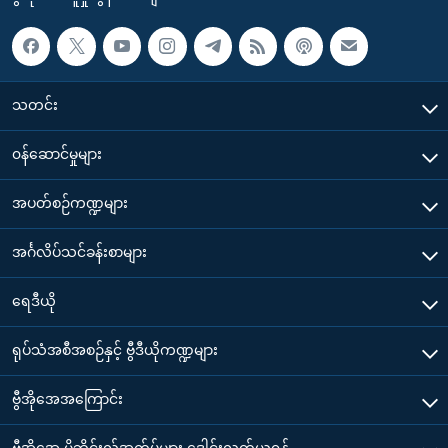
သတင်း
၀န်ဆောင်မှုများ
အပတ်စဉ်ကဏ္ဍများ
အင်္ဂလိပ်သင်ခန်းစာများ
ရေဒီယို
ရုပ်သံအစီအစဉ်နှင့် ဗွီဒီယိုကဏ္ဍများ
ဗွီအိုအေအကြောင်း
ဗွီအိုအေ မိုဘိုင်းလ်အက်ပ်များ ဒေါင်းလုတ်ယူရန်