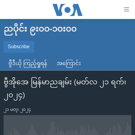
သုံး
ရ
လွယ်ကူ
ညပိုင်း ၉း၀၀-၁၀း၀၀
မူလစာမျက်နှာ
စေ
မြန်မာ
Subscribe
သည့်
SUBSCRIBE
ကမ္ဘာ့သတင်းများ
Link
ဗွီဒီယို ကြည့်ရှုရန်
အကြောင်း
ဗွီဒီယို
နိုင်ငံတကာ
များ
Spotify
သတင်းလွတ်လပ်ခွင့်
အမေရိကန်
ပင်မ
ဗွီအိုအေ မြန်မာညချမ်း (မတ်လ ၂၁ ရက်၊
ရပ်ဝန်းတခု လမ်းတခု အလွန်
တရုတ်
အကြောင်းအရာ
ရယူရန်
၂၀၂၄)
သို့
အင်္ဂလိပ်စာလေ့လာမယ်
အစ္စရေး-ပါလက်စတိုင်း
ကျော်
အပတ်စဉ်ကဏ္ဍများ
အမေရိကန်သုံးအီဒီယံ
၂၁ မတ္၊ ၂၀၂၄
ကြည့်
ရေဒီယိုနှင့်ရုပ်သံ အချက်အလက်များ
မကြေးမုံရဲ့ အင်္ဂလိပ်စာ
ရေဒီယို
ရန်
ပင်မ
ရေဒီယို/တီဗွီအစီအစဉ်
ရုပ်ရှင်ထဲက အင်္ဂလိပ်စာ
တီဗွီ