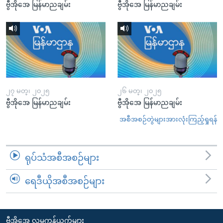
ဗွီအိုအေ မြန်မာညချမ်း
ဗွီအိုအေ မြန်မာညချမ်း
၂၇ မတ္၊ ၂၀၂၅
၂၆ မတ္၊ ၂၀၂၅
ဗွီအိုအေ မြန်မာညချမ်း
ဗွီအိုအေ မြန်မာညချမ်း
အစီအစဉ်တွဲများအားလုံးကြည့်ရှုရန်
ရုပ်သံအစီအစဉ်များ
ရေဒီယိုအစီအစဉ်များ
ဗွီအိုအေ လူမှုကွန်ယက်များ