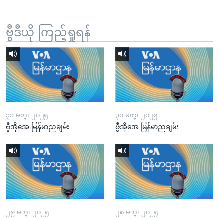
ဗွီဒီယို ကြည့်ရှုရန်
၃၁ မတ္၊ ၂၀၂၅
၃၀ မတ္၊ ၂၀၂၅
ဗွီအိုအေ မြန်မာညချမ်း
ဗွီအိုအေ မြန်မာညချမ်း
၂၉ မတ္၊ ၂၀၂၅
၂၈ မတ္၊ ၂၀၂၅