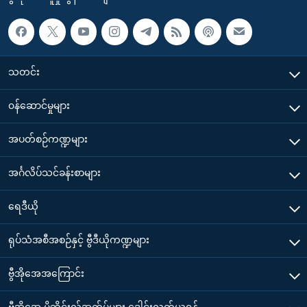
သတင်း
၀န်ဆောင်မှုများ
အပတ်စဉ်ကဏ္ဍများ
အင်္ဂလိပ်သင်ခန်းစာများ
ရေဒီယို
ရုပ်သံအစီအစဉ်နှင့် ဗွီဒီယိုကဏ္ဍများ
ဗွီအိုအေအကြောင်း
ဗွီအိုအေ မိုဘိုင်းလ်အက်ပ်များ ဒေါင်းလုတ်ယူရန်