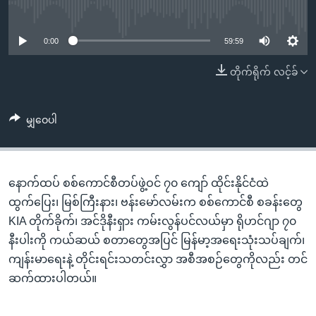
အ
No media source currently available
သုတပဒေသာ အင်္ဂလိပ်စာ
ညွန်း
Learning English
စာမျက်နှာ
0:00
59:59
သို့
ဗွီအိုအေ လူမှုကွန်ယက်များ
တိုက်ရိုက် လင့်ခ်
ကျော်
ကြည့်
ရန်
မျှဝေပါ
ဘာသာစကားများ
ရှာဖွေ
ရန်
နေရာ
နောက်ထပ် စစ်ကောင်စီတပ်ဖွဲ့ဝင် ၇၀ ကျော် ထိုင်းနိုင်ငံထဲ
သို့
ထွက်ပြေး၊ မြစ်ကြီးနား၊ ဗန်းမော်လမ်းက စစ်ကောင်စီ စခန်းတွေ
ကျော်
KIA တိုက်ခိုက်၊ အင်ဒိုနီးရှား ကမ်းလွန်ပင်လယ်မှာ ရိုဟင်ဂျာ ၇၀
ရန်
နီးပါးကို ကယ်ဆယ် စတာတွေအပြင် မြန်မာ့အရေးသုံးသပ်ချက်၊
ကျန်းမာရေးနဲ့ တိုင်းရင်းသတင်းလွှာ အစီအစဉ်တွေကိုလည်း တင်
ဆက်ထားပါတယ်။